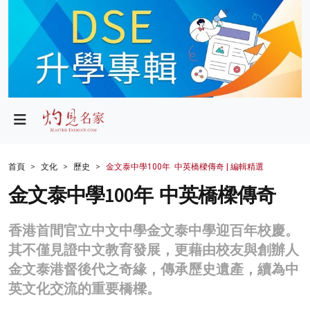
政局
教育
文化
財經
首頁
文化
歷史
金文泰中學100年 中英橋樑傳奇 | 編輯精選
生活
金文泰中學100年 中英橋樑傳奇
健康
香港首間官立中文中學金文泰中學迎百年校慶。
商業
其不僅見證中文教育發展，更藉由校友與創辦人
金文泰港督後代之奇緣，傳承歷史遺產，續為中
科技
英文化交流的重要橋樑。
影片