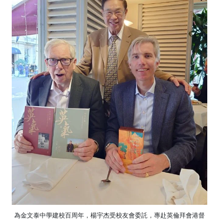
為金文泰中學建校百周年，楊宇杰受校友會委託，專赴英倫拜會港督