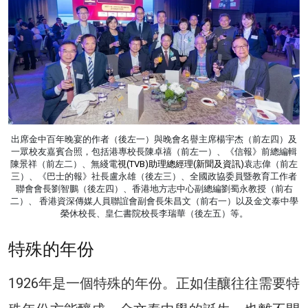
出席金中百年晚宴的作者（後左一）與晚會名譽主席楊宇杰（前左四）及
一眾校友嘉賓合照，包括港專校長陳卓禧（前左一）、《信報》前總編輯
陳景祥（前左二）、無綫電
視
(TVB)助理總經理(新聞及資訊)
袁志偉（前左
三）、《巴士的報》社長盧永雄（後左三）、全國政協委員暨教育工作者
聯會會長劉智鵬（後左四）、香港地方志中心副總編劉蜀永教授（前右
二）、 香港資深傳媒人員聯誼會副會長朱昌文（前右一）以及金文泰中學
榮休校長、皇仁書院校長李瑞華（後左五）等。
特殊的年份
1926年是一個特殊的年份。正如佳釀往往需要特