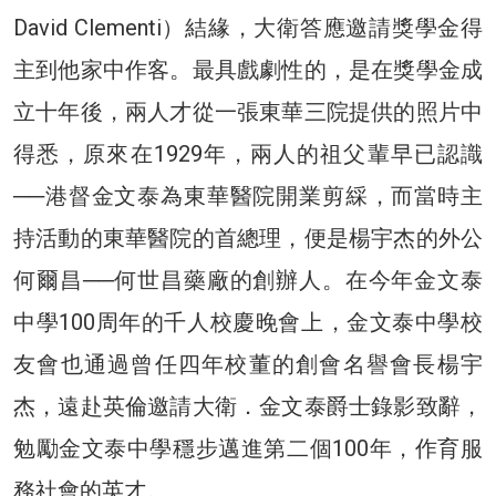
David Clementi）結緣，大衛答應邀請獎學金得
主到他家中作客。最具戲劇性的，是在獎學金成
立十年後，兩人才從一張東華三院提供的照片中
得悉，原來在1929年，兩人的祖父輩早已認識
──港督金文泰為東華醫院開業剪綵，而當時主
持活動的東華醫院的首總理，便是楊宇杰的外公
何爾昌──何世昌藥廠的創辦人。在今年金文泰
中學100周年的千人校慶晚會上，金文泰中學校
友會也通過曾任四年校董的創會名譽會長楊宇
杰，遠赴英倫邀請大衛．金文泰爵士錄影致辭，
勉勵金文泰中學穩步邁進第二個100年，作育服
務社會的英才。