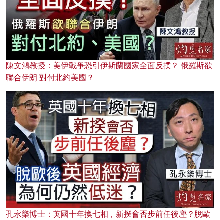
陳文鴻教授：美伊戰爭恐引伊斯蘭國家全面反撲？ 俄羅斯欲
聯合伊朗 對付北約美國？
孔永樂博士：英國十年換七相，新揆會否步前任後塵？脫歐