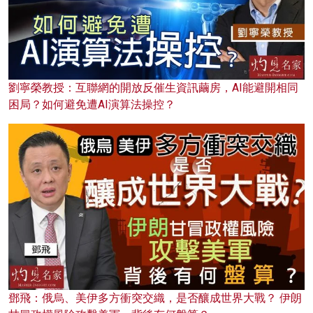
劉寧榮教授：互聯網的開放反催生資訊繭房，AI能避開相同
困局？如何避免遭AI演算法操控？
鄧飛：俄烏、美伊多方衝突交織，是否釀成世界大戰？ 伊朗