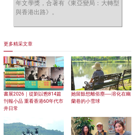
年文學獎，合著有《東亞變局：大轉型
與香港出路》。
更多精采文章
書展2026｜從劉以鬯814篇
她留餘想離俗塵──溶化在幽
刊報小品 重看香港60年代市
蘭巷的小雪球
井日常