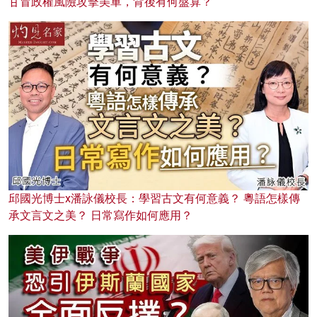
甘冒政權風險攻擊美軍，背後有何盤算？
邱國光博士x潘詠儀校長：學習古文有何意義？ 粵語怎樣傳
承文言文之美？ 日常寫作如何應用？