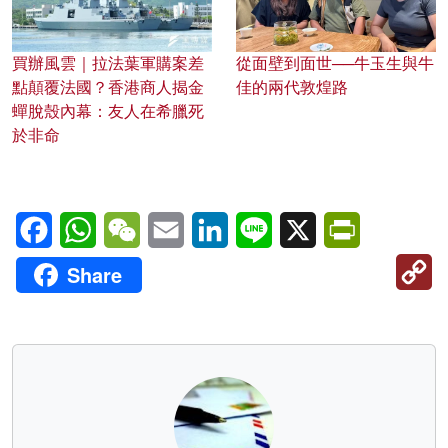
買辦風雲｜拉法葉軍購案差
從面壁到面世──牛玉生與牛
點顛覆法國？香港商人揭金
佳的兩代敦煌路
蟬脫殼內幕：友人在希臘死
於非命
Facebook
WhatsApp
WeChat
Email
LinkedIn
Line
X
PrintFriendl
C
Share
Li