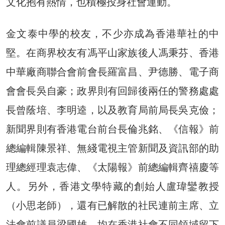
文化抱有熱情，也積極投身社會運動。
金文泰中學的校友，不少亦成為香港華社的中
堅。在商界校友有馮平山家族後人馮秉芬、香港
中華廠商聯合會前會長羅富昌、尹德勝、電子商
會會長吳自豪；政界則有回歸後兩任的警務處處
長曾蔭培、李明逵，以及教育局前局長吳克儉；
新聞界則有香港電台前台長倫兆銘、《信報》前
總編輯陳景祥、無綫電視主管新聞及資訊部的助
理總經理袁志偉、《太陽報》前總編輯齊禧慶等
人。另外，香港文學特藏的創始人盧瑋鑾教授
（小思老師），還有已解散的社民連前主席、立
法會前議員梁國雄，均在香港社會不同領域留下