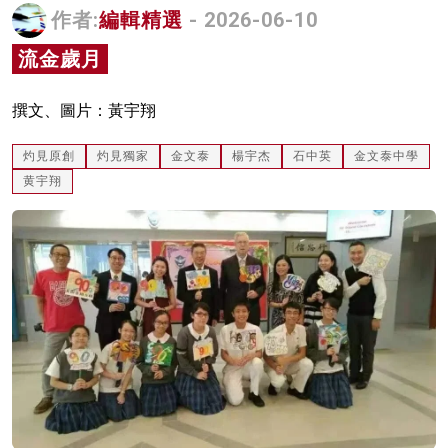
作者:
編輯精選
- 2026-06-10
名家榜
流金歲月
灼見活動
關於我們
撰文、圖片：黃宇翔
灼見原創
灼見獨家
金文泰
楊宇杰
石中英
金文泰中學
黄宇翔