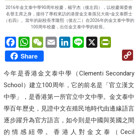
2016年金文泰中學90周年校慶，楊宇杰（後左四），以校慶籌委會
名譽主席之身，接待了專程來訪的港督金文泰孫兒大衛•金文泰爵士
（右四）。當年的副校長李隆熙（後左二）在2026年的金文泰中學的
100周年校慶，出任金文泰中學的校長。
Facebook
WhatsApp
WeChat
Email
LinkedIn
Line
X
PrintFriendl
C
Share
Li
今年是香港金文泰中學（Clementi Secondary
School）建立100周年，它的前名是「官立漢文
中學」，是香港第一所官立中文中學。金文泰中
學百年歷史，見證中文在殖民地時代由邊緣語言
逐步躍升為官方語言，如今則是中國與英國之間
的情感紐帶。香港人對金文泰（Cecil