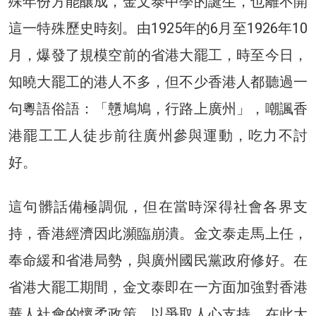
殊年份方能釀成，金文泰中學的誕生，也離不開
這一特殊歷史時刻。由1925年的6月至1926年10
月，爆發了規模空前的省港大罷工，時至今日，
知曉大罷工的港人不多，但不少香港人都聽過一
句粵語俗語：「戇鳩鳩，行路上廣州」，嘲諷香
港罷工工人徒步前往廣州參與運動，吃力不討
好。
這句髒話備極調侃，但在當時深得社會各界支
持，香港經濟因此瀕臨崩潰。金文泰走馬上任，
奉命緩和省港局勢，與廣州國民黨政府修好。在
省港大罷工期間，金文泰即在一方面加強對香港
華人社會的懷柔政策，以爭取人心支持，在此大