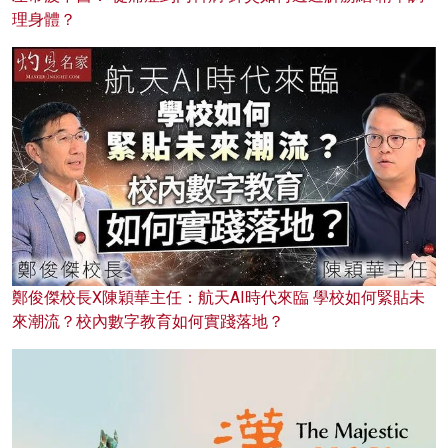
理身體？
鄭俊傑校長X陳穎華主任：航天AI時代來臨 學校如何緊貼未
來潮流？校內數字教育如何實踐落地？