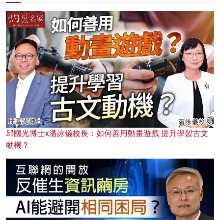
邱國光博士x潘詠儀校長：如何善用動畫遊戲 提升學習古文
動機？