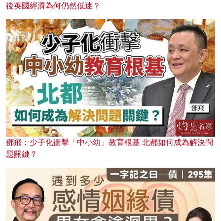
後英國經濟為何仍然低迷？
鄧飛：少子化衝擊「中小幼」教育根基 北都如何成為解決問
題關鍵？