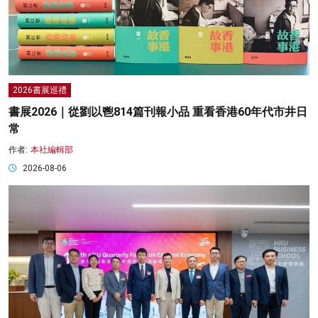
2026書展巡禮
書展2026｜從劉以鬯814篇刊報小品 重看香港60年代市井日
常
作者:
本社編輯部
2026-08-06