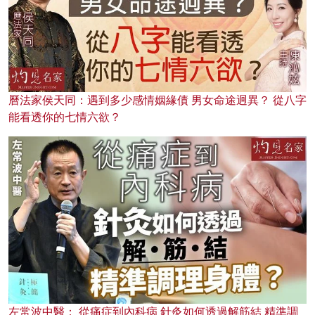
曆法家侯天同：遇到多少感情姻緣債 男女命途迥異？ 從八字
能看透你的七情六欲？
左常波中醫： 從痛症到內科病 針灸如何透過解筋結 精準調