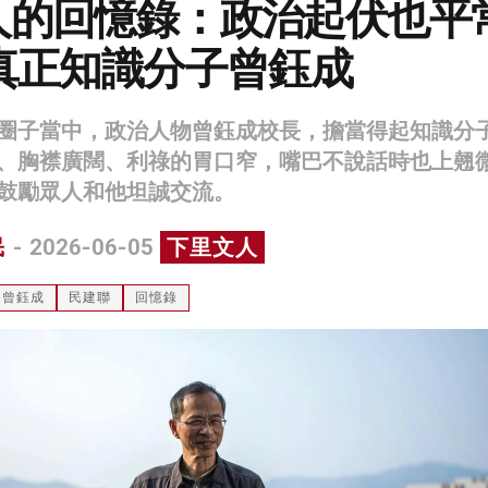
人的回憶錄：政治起伏也平
真正知識分子曾鈺成
圈子當中，政治人物曾鈺成校長，擔當得起知識分
、胸襟廣闊、利祿的胃口窄，嘴巴不說話時也上翹
鼓勵眾人和他坦誠交流。
民
- 2026-06-05
下里文人
曾鈺成
民建聯
回憶錄