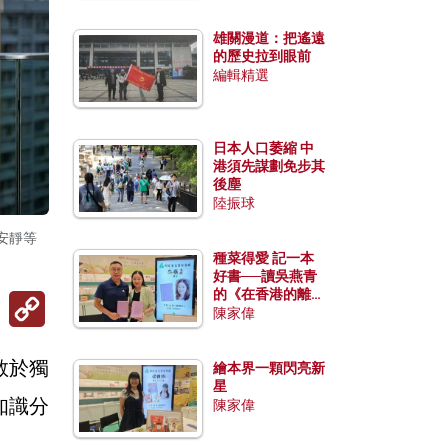
雄關漫道：把遙遠
的歷史拉到眼前
編輯精選
日本人口萎縮 中
港須先謀劃免步其
後塵
陸振球
安靜等
種菜得愛 記一本
好書──讀吳燕青
的《在香港的離島
Copy
種菜》
Link
陳家偉
敢於獨
繪本界一顆閃亮新
星
知識分
陳家偉