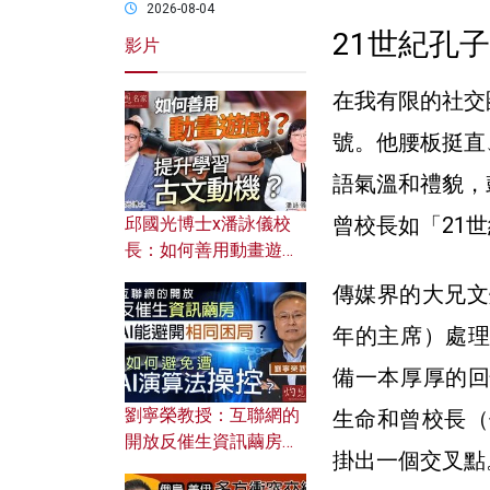
2026-08-04
21世紀孔
影片
在我有限的社交
號。他腰板挺直
語氣溫和禮貌，
曾校長如「21
邱國光博士x潘詠儀校
長：如何善用動畫遊戲
提升學習古文動機？
傳媒界的大兄文
年的主席）處理
備一本厚厚的回
劉寧榮教授：互聯網的
生命和曾校長（
開放反催生資訊繭房，
掛出一個交叉點
AI能避開相同困局？如