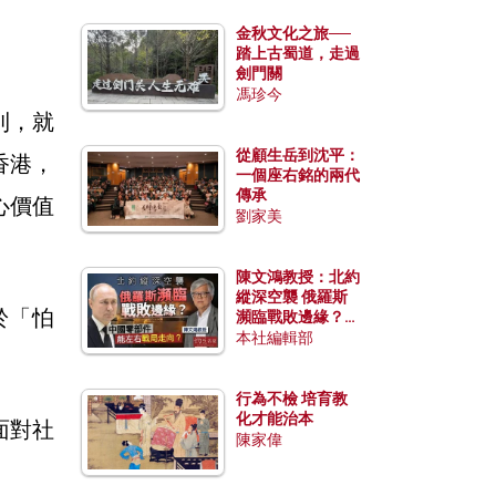
金秋文化之旅──
踏上古蜀道，走過
劍門關
馮珍今
利，就
從顧生岳到沈平：
香港，
一個座右銘的兩代
傳承
心價值
劉家美
陳文鴻教授：北約
縱深空襲 俄羅斯
於「怕
瀕臨戰敗邊緣？中
國零部件能左右戰
本社編輯部
局走向？
行為不檢 培育教
化才能治本
面對社
陳家偉