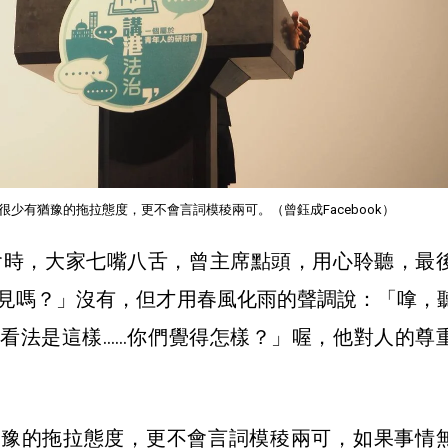
很少有猶豫的拖拉態度，更不會言詞模稜兩可。（曾鈺成Facebook）
團隊開會時，大家七嘴八舌，曾主席點頭，用心聆聽，最
見嗎？」沒有，但才用春風化雨的聲調說：「嗱，
看法是這樣……你們覺得怎樣？」
喔
，他對人的尊
猶豫的拖拉態度，更不會言詞模稜兩可，如果事情