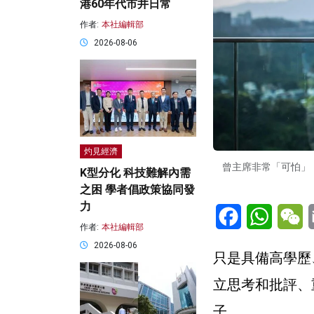
港60年代市井日常
作者:
本社編輯部
2026-08-06
灼見經濟
曾主席非常「可怕」
K型分化 科技難解內需
之困 學者倡政策協同發
力
Facebook
WhatsA
W
作者:
本社編輯部
2026-08-06
只是具備高學歷
立思考和批評、
子。