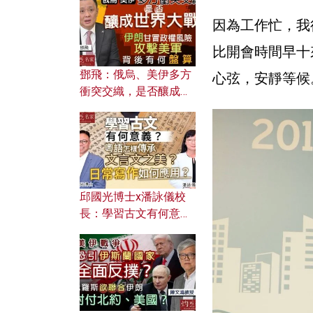
何避免遭AI演算法操
控？
因為工作忙，我
比開會時間早十
鄧飛：俄烏、美伊多方
心弦，安靜等候
衝突交織，是否釀成世
界大戰？ 伊朗甘冒政權
風險攻擊美軍，背後有
何盤算？
邱國光博士x潘詠儀校
長：學習古文有何意
義？ 粵語怎樣傳承文言
文之美？ 日常寫作如何
應用？