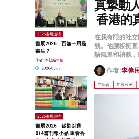
真摯動
香港的
2026書展巡禮
在我有限的社交
書展2026｜百無一用是
號。他腰板挺直
書生？
語氣溫和禮貌，
作者:
本社編輯部
2026-08-07
作者:
李偉
立法會
知識分子
2026書展巡禮
書展2026｜從劉以鬯
814篇刊報小品 重看香