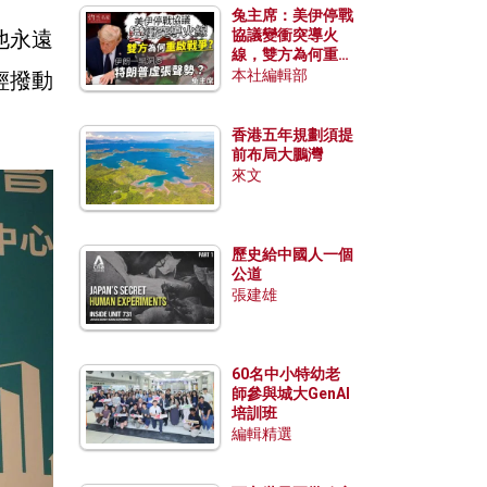
兔主席：美伊停戰
他永遠
協議變衝突導火
線，雙方為何重啟
戰爭？伊朗一早洞
本社編輯部
輕撥動
悉特朗普虛張聲
勢？
香港五年規劃須提
前布局大鵬灣
來文
歷史給中國人一個
公道
張建雄
60名中小特幼老
師參與城大GenAI
培訓班
編輯精選