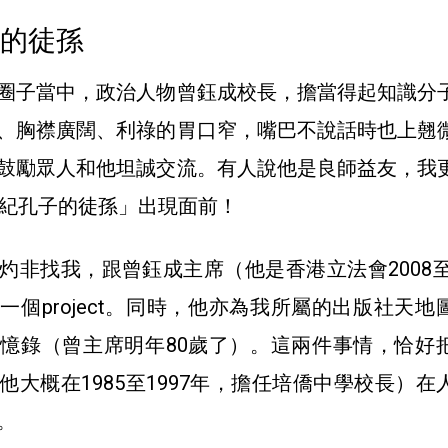
子的徒孫
圈子當中，政治人物曾鈺成校長，擔當得起知識分
、胸襟廣闊、利祿的胃口窄，嘴巴不說話時也上翹
鼓勵眾人和他坦誠交流。有人說他是良師益友，我
世紀孔子的徒孫」出現面前！
灼非找我，跟曾鈺成主席（他是香港立法會2008至2
一個project。同時，他亦為我所屬的出版社天地
憶錄（曾主席明年80歲了）。這兩件事情，恰好
他大概在1985至1997年，擔任培僑中學校長）在
。