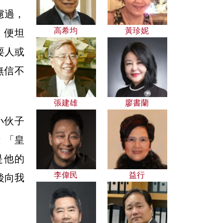
慮過，
高希均
黃珍妮
，便坦
耍人或
無信不
張建雄
廖書蘭
小伙子
：「皇
是他的
李偉民
益行
後向我