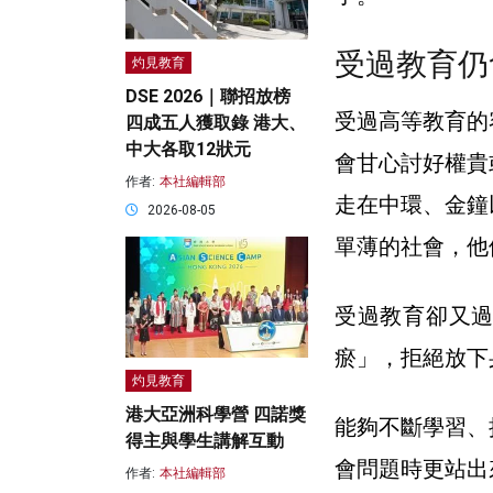
受過教育仍
灼見教育
DSE 2026｜聯招放榜
受過高等教育的
四成五人獲取錄 港大、
中大各取12狀元
會甘心討好權貴
作者:
本社編輯部
走在中環、金鐘
2026-08-05
單薄的社會，他
受過教育卻又
瘀」，拒絕放下
灼見教育
港大亞洲科學營 四諾獎
能夠不斷學習、
得主與學生講解互動
會問題時更站出
作者:
本社編輯部