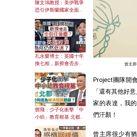
陳文鴻教授：美伊戰爭
恐引伊斯蘭國家全面反
撲？ 俄羅斯欲聯合伊朗
對付北約美國？
孔永樂博士：英國十年
換七相，新揆會否步前
曾主席
任後塵？脫歐後英國經
濟為何仍然低迷？
Project
「還有其他好意
家的表達，我的
鄧飛：少子化衝擊「中
們汗顏！
小幼」教育根基 北都如
何成為解決問題關鍵？
曾主席很少有