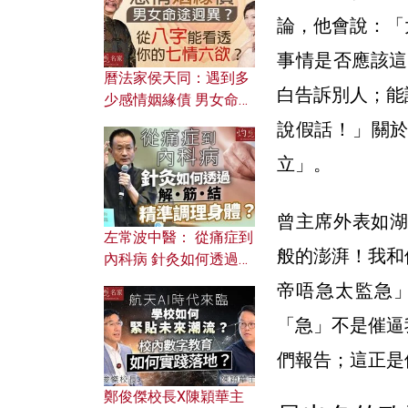
論，他會說：「
事情是否應該這
曆法家侯天同：遇到多
白告訴別人；能
少感情姻緣債 男女命途
迥異？ 從八字能看透你
說假話！」關
的七情六欲？
立」。
曾主席外表如湖
左常波中醫： 從痛症到
般的澎湃！我和
內科病 針灸如何透過解
筋結 精準調理身體？
帝唔急太監急
「急」不是催逼
們報告；這正是
鄭俊傑校長X陳穎華主