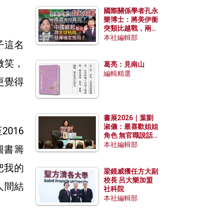
國際關係學者孔永
樂博士：將美伊衝
突類比越戰，兩者
有何異同？中國崛
本社編輯部
子這名
起能否為全球格局
發揮穩定效用？
微笑，
葛亮：見南山
編輯精選
更覺得
書展2026｜葉劉
淑儀：最喜歡姐姐
016
角色 無官職說話
包袱少
本社編輯部
圖書籌
把我的
梁鏡威獲任方大副
校長 呂大樂加盟
人間結
社科院
本社編輯部