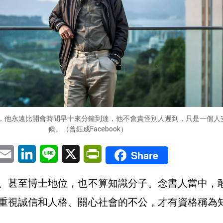
，他永遠比開會時間早十來分鐘到達，他不會責怪別人遲到，只是一個人
候。（曾鈺成Facebook）
pp
eChat
Email
LinkedIn
Line
X
PrintFriendly
Share
、甚至博士地位，也不算知識分子。念書人當中，
重視誠信和人格、關心社會的不公，才有資格稱為