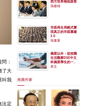
西方世界兩批政客
張建雄
市區再生局範式實
現真正的市區重建
3.0
張量童
摘星以外：從校園
生活觀察DSE中文
後問：
科摘星學生的一點
特質
來文
聽了大
重叫我
推薦作家
無法定