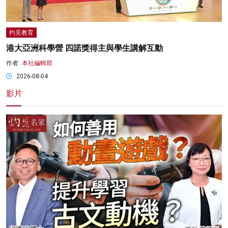
灼見教育
港大亞洲科學營 四諾獎得主與學生講解互動
作者:
本社編輯部
2026-08-04
影片