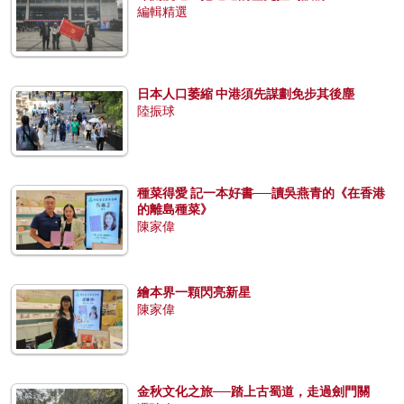
編輯精選
日本人口萎縮 中港須先謀劃免步其後塵
陸振球
種菜得愛 記一本好書──讀吳燕青的《在香港
的離島種菜》
陳家偉
繪本界一顆閃亮新星
陳家偉
金秋文化之旅──踏上古蜀道，走過劍門關