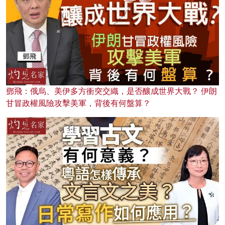
鄧飛：俄烏、美伊多方衝突交織，是否釀成世界大戰？ 伊朗
甘冒政權風險攻擊美軍，背後有何盤算？