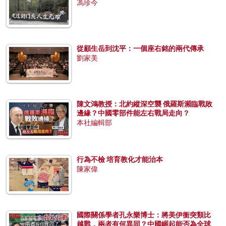
馮珍今
從顧生岳到沈平：一個座右銘的兩代傳承
劉家美
陳文鴻教授：北約縱深空襲 俄羅斯瀕臨戰敗
邊緣？中國零部件能左右戰局走向？
本社編輯部
行為不檢 培育教化才能治本
陳家偉
國際關係學者孔永樂博士：將美伊衝突類比
越戰，兩者有何異同？中國崛起能否為全球