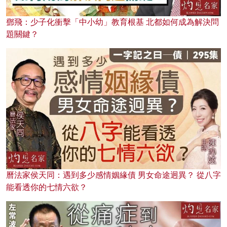
鄧飛：少子化衝擊「中小幼」教育根基 北都如何成為解決問
題關鍵？
曆法家侯天同：遇到多少感情姻緣債 男女命途迥異？ 從八字
能看透你的七情六欲？