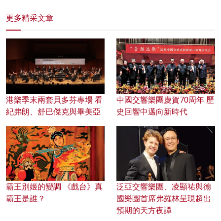
更多精采文章
港樂季末兩套貝多芬專場 看
中國交響樂團慶賀70周年 歷
紀弗朗、舒巴傑克與畢美亞
史回響中邁向新時代
霸王別姬的變調 《戲台》真
泛亞交響樂團、凌顯祐與德
霸王是誰？
國樂團首席弗羅林呈現超出
預期的天方夜譚