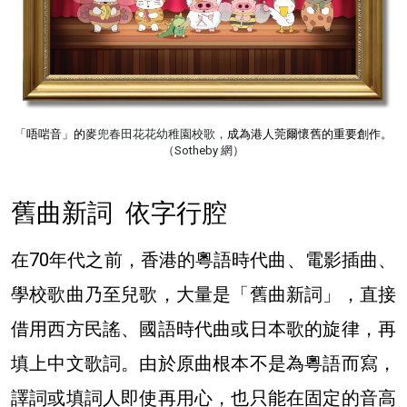
「唔啱音」的
麥兜春田花花幼稚園校歌，
成為港人莞爾懷舊的重要創作。
（Sotheby 網）
舊曲新詞 依字行腔
在70年代之前，香港的粵語時代曲、電影插曲、
學校歌曲乃至兒歌，大量是「舊曲新詞」，直接
借用西方民謠、國語時代曲或日本歌的旋律，再
填上中文歌詞。由於原曲根本不是為粵語而寫，
譯詞或填詞人即使再用心，也只能在固定的音高