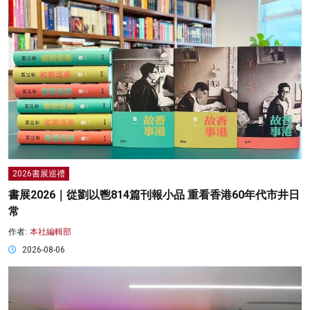
2026書展巡禮
書展2026｜從劉以鬯814篇刊報小品 重看香港60年代市井日
常
作者:
本社編輯部
2026-08-06