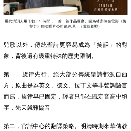
幾代填詞人用了數十年時間，一首一首作品琢磨。圖為林家棟在電影《梅
艷芳》飾演唱片公司總經理。（電影劇照）
兒歌以外，傳統聖詩更容易成為「笑話」的對
象，背後還有幾重特殊的歷史限制。
第一，旋律先行。絕大部分傳統聖詩都源自西
方，原曲是為英文、德文、拉丁文等非聲調語言
而寫，旋律早已固定，譯者只能在既定音高中填
字，先天就難協音。
第二，官話中心的翻譯策略。明清時期來華傳教