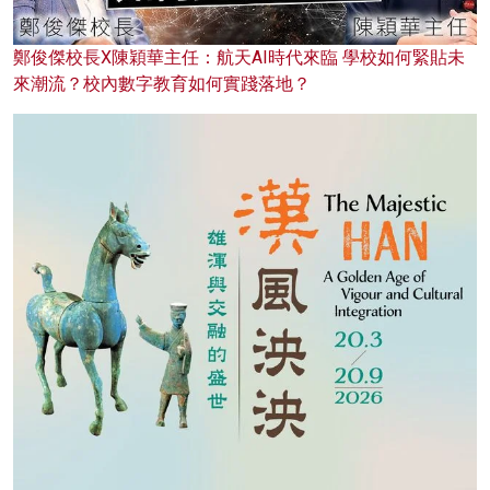
鄭俊傑校長X陳穎華主任：航天AI時代來臨 學校如何緊貼未
來潮流？校內數字教育如何實踐落地？