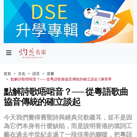
政局
教育
文化
財經
首頁
文化
語言
音樂
點解詩歌唔啱音？── 從粵語歌曲協音傳統的確立談起 | 陳章華
生活
點解詩歌唔啱音？── 從粵語歌曲
健康
協音傳統的確立談起
商業
今天我們覺得舊聖詩與經典兒歌礙耳，並不是因
科技
為它們本身有什麼缺陷，而是說明香港的填詞工
影片
藝在過去半世紀走過了一段佳美的腳蹤，把粵語