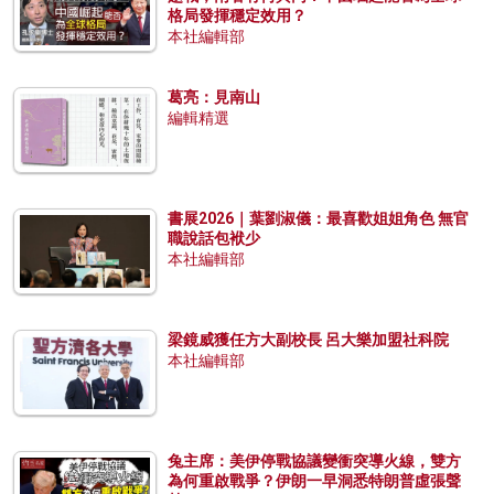
格局發揮穩定效用？
本社編輯部
葛亮：見南山
編輯精選
書展2026｜葉劉淑儀：最喜歡姐姐角色 無官
職說話包袱少
本社編輯部
梁鏡威獲任方大副校長 呂大樂加盟社科院
本社編輯部
兔主席：美伊停戰協議變衝突導火線，雙方
為何重啟戰爭？伊朗一早洞悉特朗普虛張聲