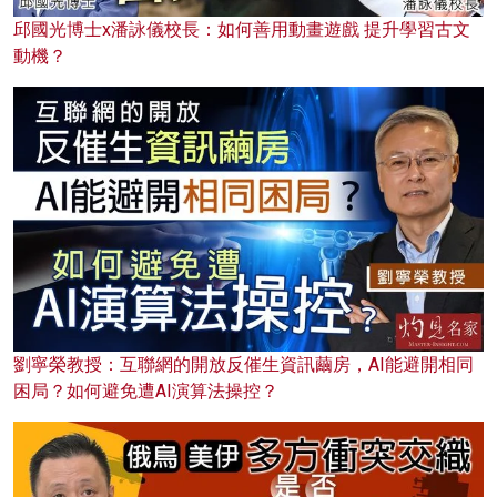
邱國光博士x潘詠儀校長：如何善用動畫遊戲 提升學習古文
動機？
劉寧榮教授：互聯網的開放反催生資訊繭房，AI能避開相同
困局？如何避免遭AI演算法操控？