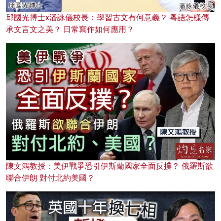
邱國光博士x潘詠儀校長：學習古文有何意義？ 粵語怎樣傳
承文言文之美？ 日常寫作如何應用？
陳文鴻教授：美伊戰爭恐引伊斯蘭國家全面反撲？ 俄羅斯欲
聯合伊朗 對付北約美國？