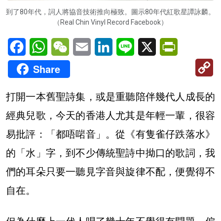
到了80年代，詞人將協音技術推向極致。圖示80年代紅歌星譚詠麟。
（Real Chin Vinyl Record Facebook）
Facebook
WhatsApp
WeChat
Email
LinkedIn
Line
X
PrintFriendl
C
Share
Li
打開一本舊聖詩集，或是重聽陪伴幾代人成長的
經典兒歌，今天的香港人尤其是年輕一輩，很容
易批評：「都唔啱音」。從《有隻雀仔跌落水》
的「水」字，到不少傳統聖詩中拗口的歌詞，我
們的耳朵只要一聽見字音與旋律不配，便覺得不
自在。