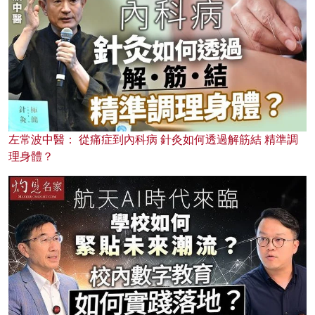
左常波中醫： 從痛症到內科病 針灸如何透過解筋結 精準調
理身體？