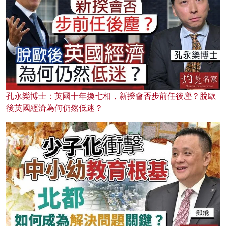
孔永樂博士：英國十年換七相，新揆會否步前任後塵？脫歐
後英國經濟為何仍然低迷？