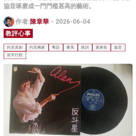
協音琢磨成一門門檻甚高的藝術。
名家榜
灼見活動
作者:
陳章華
- 2026-06-04
教評心事
關於我們
灼見原創
灼見獨家
粵語
審美
填詞
廣東歌
協音
依字行腔