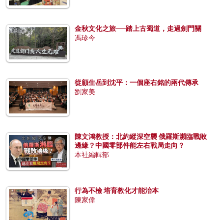
金秋文化之旅──踏上古蜀道，走過劍門關
馮珍今
從顧生岳到沈平：一個座右銘的兩代傳承
劉家美
陳文鴻教授：北約縱深空襲 俄羅斯瀕臨戰敗
邊緣？中國零部件能左右戰局走向？
本社編輯部
行為不檢 培育教化才能治本
陳家偉