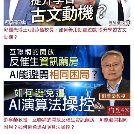
邱國光博士x潘詠儀校長：如何善用動畫遊戲 提升學習古文
動機？
劉寧榮教授：互聯網的開放反催生資訊繭房，AI能避開相同
困局？如何避免遭AI演算法操控？