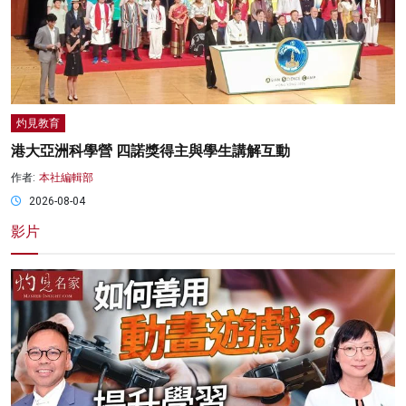
灼見教育
港大亞洲科學營 四諾獎得主與學生講解互動
作者:
本社編輯部
2026-08-04
影片