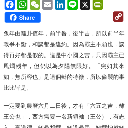
Facebook
WhatsApp
WeChat
Email
LinkedIn
Line
X
PrintFriendl
C
Share
Li
兔年由離卦值年，前半咎，後半吉，所以前半年
戰爭不斷，和談都是違約。因為霸主不願也，談
得再好都是假的。這是中小國之苦，只因霸主已
風燭殘年，但仍以為夕陽無限好。「突如其來
如，無所容也」是這個卦的特徵，所以偷襲的事
比比皆是。
一定要到農曆六月二日後，才有「六五之吉，離
王公也」，西方需要一名新領袖（王公），有志
向、有道德，知憂和懼，知道憂患，知懼怕就知