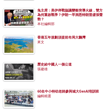
兔主席：美伊停戰協議變衝突導火線，雙方
為何重啟戰爭？伊朗一早洞悉特朗普虛張聲
勢？
本社編輯部
香港五年規劃須提前布局大鵬灣
來文
歷史給中國人一個公道
張建雄
60名中小特幼老師參與城大GenAI培訓班
編輯精選