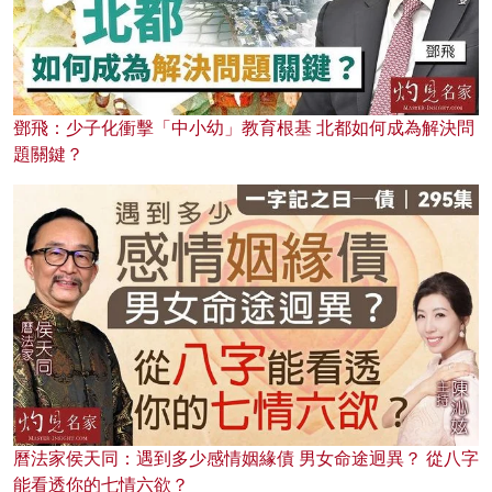
鄧飛：少子化衝擊「中小幼」教育根基 北都如何成為解決問
題關鍵？
曆法家侯天同：遇到多少感情姻緣債 男女命途迥異？ 從八字
能看透你的七情六欲？