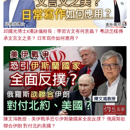
邱國光博士x潘詠儀校長：學習古文有何意義？ 粵語怎樣傳
承文言文之美？ 日常寫作如何應用？
陳文鴻教授：美伊戰爭恐引伊斯蘭國家全面反撲？ 俄羅斯欲
聯合伊朗 對付北約美國？