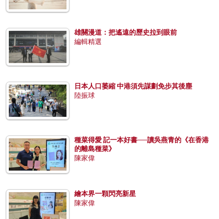
雄關漫道：把遙遠的歷史拉到眼前
編輯精選
日本人口萎縮 中港須先謀劃免步其後塵
陸振球
種菜得愛 記一本好書──讀吳燕青的《在香港
的離島種菜》
陳家偉
繪本界一顆閃亮新星
陳家偉