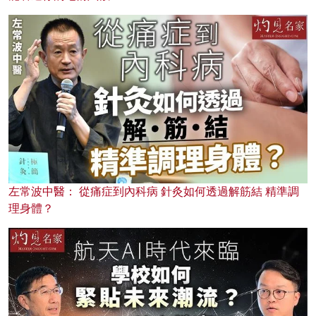
左常波中醫： 從痛症到內科病 針灸如何透過解筋結 精準調
理身體？