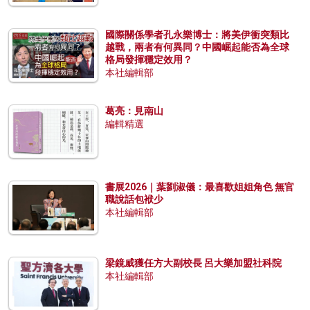
國際關係學者孔永樂博士：將美伊衝突類比
越戰，兩者有何異同？中國崛起能否為全球
格局發揮穩定效用？
本社編輯部
葛亮：見南山
編輯精選
書展2026｜葉劉淑儀：最喜歡姐姐角色 無官
職說話包袱少
本社編輯部
梁鏡威獲任方大副校長 呂大樂加盟社科院
本社編輯部