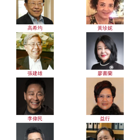
高希均
黃珍妮
張建雄
廖書蘭
李偉民
益行