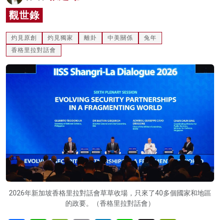
名家榜
觀世錄
灼見活動
灼見原創
灼見獨家
離卦
中美關係
兔年
香格里拉對話會
關於我們
2026年新加坡香格里拉對話會草草收場，只來了40多個國家和地區
的政要。（香格里拉對話會）