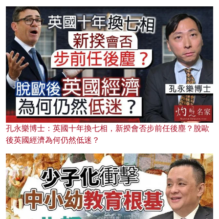
孔永樂博士：英國十年換七相，新揆會否步前任後塵？脫歐
後英國經濟為何仍然低迷？