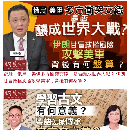
鄧飛：俄烏、美伊多方衝突交織，是否釀成世界大戰？ 伊朗
甘冒政權風險攻擊美軍，背後有何盤算？