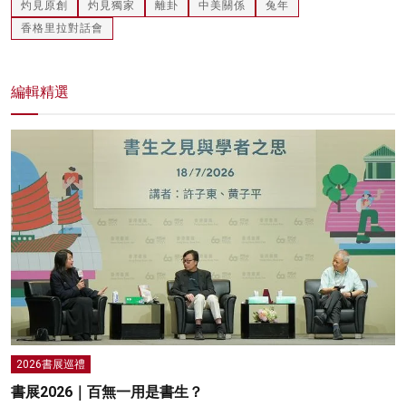
灼見原創
灼見獨家
離卦
中美關係
兔年
香格里拉對話會
編輯精選
2026書展巡禮
書展2026｜百無一用是書生？