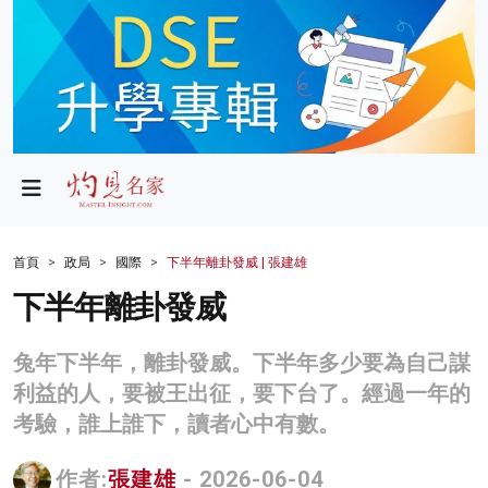
政局
教育
文化
財經
首頁
政局
國際
下半年離卦發威 | 張建雄
生活
下半年離卦發威
健康
兔年下半年，離卦發威。下半年多少要為自己謀
商業
利益的人，要被王出征，要下台了。經過一年的
考驗，誰上誰下，讀者心中有數。
科技
影片
作者:
張建雄
- 2026-06-04