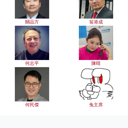
關品方
翁港成
何志平
陳晴
何民傑
兔主席