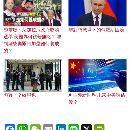
趙靈敏：尼加拉瓜政府取消
非對稱戰爭下的俄羅斯困境
選舉 美國為何視若無睹？ 專
制總統奧爾特加是如何養成
的？
包容乎？縱容也
AI主導新世界 未來中美誰佔
優？
Facebook
WhatsApp
WeChat
Email
LinkedIn
Line
X
PrintFriendl