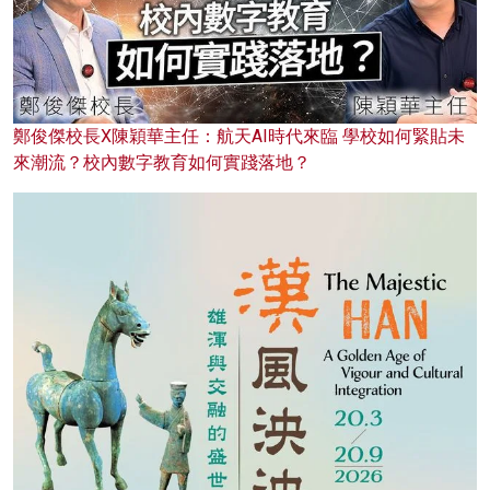
鄭俊傑校長X陳穎華主任：航天AI時代來臨 學校如何緊貼未
來潮流？校內數字教育如何實踐落地？