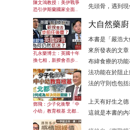
陳文鴻教授：美伊戰爭
先頭骨，遇到現
恐引伊斯蘭國家全面反
撲？ 俄羅斯欲聯合伊朗
大自然藥廚
對付北約美國？
本書是「嚴浩大
來所發表的文章
孔永樂博士：英國十年
換七相，新揆會否步前
布緯食療的功能
任後塵？脫歐後英國經
法功能在於阻止
濟為何仍然低迷？
法的守則也包括
上天有好生之德
鄧飛：少子化衝擊「中
小幼」教育根基 北都如
這就是本書的內
何成為解決問題關鍵？