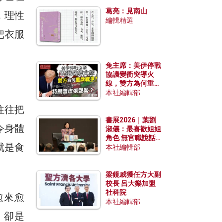
發揮穩定效用？
葛亮：見南山
，理性
編輯精選
把衣服
兔主席：美伊停戰
協議變衝突導火
線，雙方為何重啟
戰爭？伊朗一早洞
本社編輯部
悉特朗普虛張聲
往往把
勢？
書展2026｜葉劉
令身體
淑儀：最喜歡姐姐
角色 無官職說話
就是食
包袱少
本社編輯部
梁鏡威獲任方大副
校長 呂大樂加盟
社科院
，愈來愈
本社編輯部
，卻是