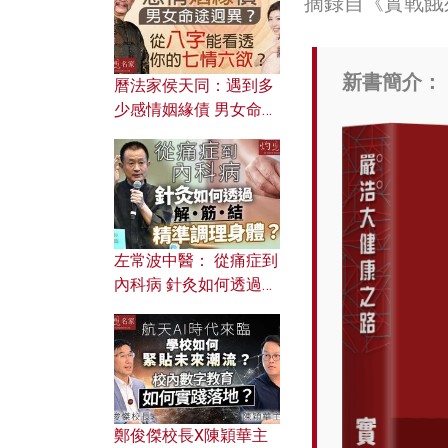
摘錄自《實戰餓
新書簡介：
曆法家侯天同：遇到多
少感情姻緣債 男女命途
迥異？ 從八字能看透你
的七情六欲？
左常波中醫： 從痛症到
內科病 針灸如何透過解
筋結 精準調理身體？
鄭俊傑校長X陳穎華主