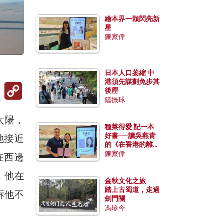
繪本界一顆閃亮新
星
陳家偉
日本人口萎縮 中
港須先謀劃免步其
Copy
後塵
Link
陸振球
太陽，
種菜得愛 記一本
好書──讀吳燕青
她接近
的《在香港的離島
種菜》
陳家偉
在西邊
，他在
金秋文化之旅──
踏上古蜀道，走過
訴他不
劍門關
馮珍今