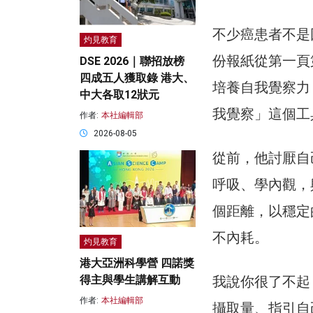
不少癌患者不是
灼見教育
份報紙從第一頁
DSE 2026｜聯招放榜
四成五人獲取錄 港大、
培養自我覺察力
中大各取12狀元
我覺察」這個工
作者:
本社編輯部
2026-08-05
從前，他討厭自
呼吸、學內觀，
個距離，以穩定
不內耗。
灼見教育
港大亞洲科學營 四諾獎
得主與學生講解互動
我說你很了不起
作者:
本社編輯部
攝取量、指引自