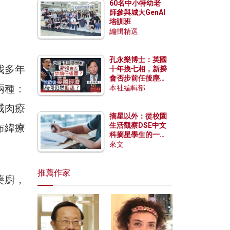
60名中小特幼老
師參與城大GenAI
培訓班
編輯精選
孔永樂博士：英國
我多年
十年換七相，新揆
會否步前任後塵？
兩種：
脫歐後英國經濟為
本社編輯部
何仍然低迷？
戒肉療
摘星以外：從校園
生活觀察DSE中文
布緯療
科摘星學生的一點
特質
來文
推薦作家
藥廚，