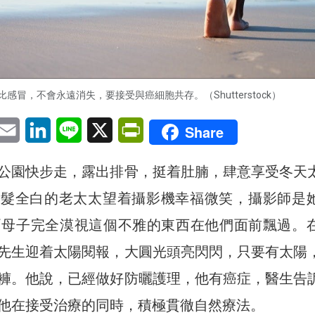
比感冒，不會永遠消失，要接受與癌細胞共存。（Shutterstock）
pp
eChat
Email
LinkedIn
Line
X
PrintFriendly
Share
公園快步走，露出排骨，挺着肚腩，肆意享受冬天
頭髮全白的老太太望着攝影機幸福微笑，攝影師是
兩母子完全漠視這個不雅的東西在他們面前飄過。
先生迎着太陽閱報，大圓光頭亮閃閃，只要有太陽
褲。他說，已經做好防曬護理，他有癌症，醫生告
他在接受治療的同時，積極貫徹自然療法。