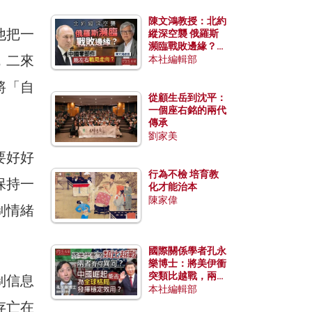
陳文鴻教授：北約
他把一
縱深空襲 俄羅斯
瀕臨戰敗邊緣？中
，二來
國零部件能左右戰
本社編輯部
局走向？
將「自
從顧生岳到沈平：
一個座右銘的兩代
傳承
劉家美
要好好
行為不檢 培育教
保持一
化才能治本
陳家偉
制情緒
國際關係學者孔永
樂博士：將美伊衝
突類比越戰，兩者
制信息
有何異同？中國崛
本社編輯部
起能否為全球格局
存亡在