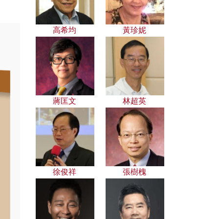
高希均
黃珍妮
蔣匡文
林超英
徐俊祥
張樹槐