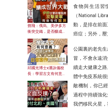
何避免遭AI演算法操
食物與生活習
控？
（National 
動，是排在前面
鄧飛：俄烏、美伊多方
衝突交織，是否釀成世
癌症；另外，壓
界大戰？ 伊朗甘冒政權
風險攻擊美軍，背後有
公園裏的老先生
何盤算？
冒，不會永遠消
續走大健康之路
邱國光博士x潘詠儀校
長：學習古文有何意
體中免疫系統很
義？ 粵語怎樣傳承文言
敵機制，你已經
文之美？ 日常寫作如何
應用？
過程中持續強化
我們移民火星，