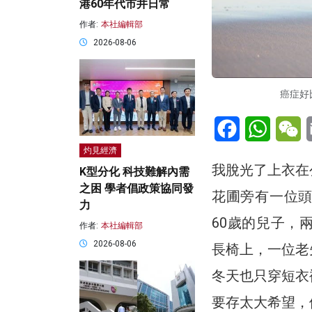
港60年代市井日常
作者:
本社編輯部
2026-08-06
癌症好
Facebook
WhatsA
W
灼見經濟
我脫光了上衣在
K型分化 科技難解內需
之困 學者倡政策協同發
花圃旁有一位
力
60歲的兒子，
作者:
本社編輯部
2026-08-06
長椅上，一位老
冬天也只穿短衣
要存太大希望，