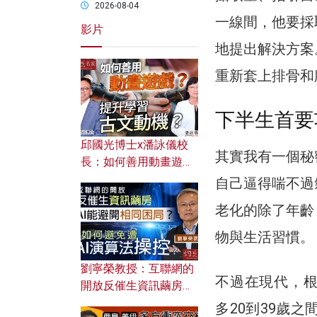
2026-08-04
一線間，他要採
影片
地提出解決方案
重新套上排骨和
下半生首要
邱國光博士x潘詠儀校
其實我有一個秘
長：如何善用動畫遊戲
提升學習古文動機？
自己逼得喘不過
老化的除了年齡
物與生活習慣。
劉寧榮教授：互聯網的
不過在現代，根據美
開放反催生資訊繭房，
AI能避開相同困局？如
多20到39歲