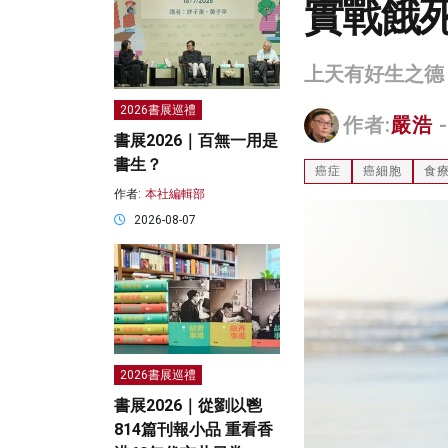
實戰餓
上天有好生之德
2026書展巡禮
作者:
嚴浩
-
書展2026｜百無一用是
書生？
癌症
癌細胞
食
作者:
本社編輯部
2026-08-07
2026書展巡禮
書展2026｜從劉以鬯
814篇刊報小品 重看香