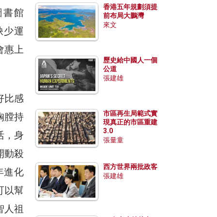
香港五年規劃須提
圖書館
前布局大鵬灣
來文
、缺少運
會惠上
歷史給中國人一個
公道
張建雄
好比感
市區再生局範式實
胸膛持
現真正的市區重建
3.0
活，身
張量童
開動殺
西方世界兩批政客
年進化
張建雄
可以幫
智人祖