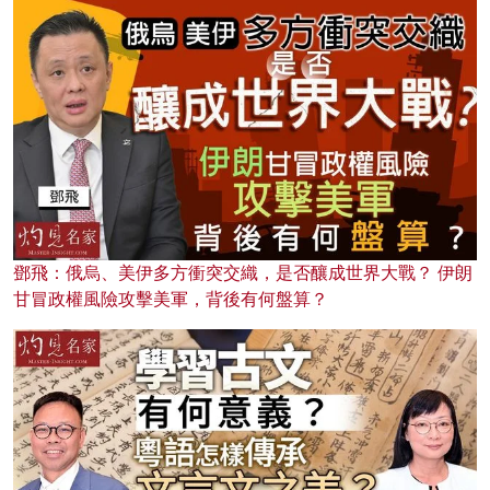
鄧飛：俄烏、美伊多方衝突交織，是否釀成世界大戰？ 伊朗
甘冒政權風險攻擊美軍，背後有何盤算？