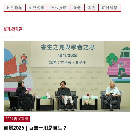
灼見原創
灼見獨家
穴位按摩
春分
發物
疏肝解鬱
編輯精選
2026書展巡禮
書展2026｜百無一用是書生？