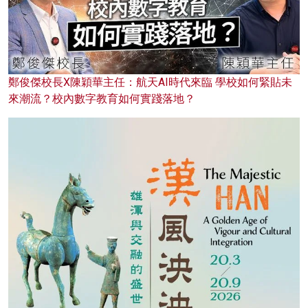
鄭俊傑校長X陳穎華主任：航天AI時代來臨 學校如何緊貼未
來潮流？校內數字教育如何實踐落地？