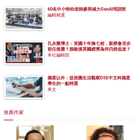
60名中小特幼老師參與城大GenAI培訓班
編輯精選
孔永樂博士：英國十年換七相，新揆會否步
前任後塵？脫歐後英國經濟為何仍然低迷？
本社編輯部
摘星以外：從校園生活觀察DSE中文科摘星
學生的一點特質
來文
推薦作家