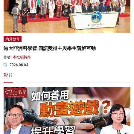
灼見教育
港大亞洲科學營 四諾獎得主與學生講解互動
作者:
本社編輯部
2026-08-04
影片