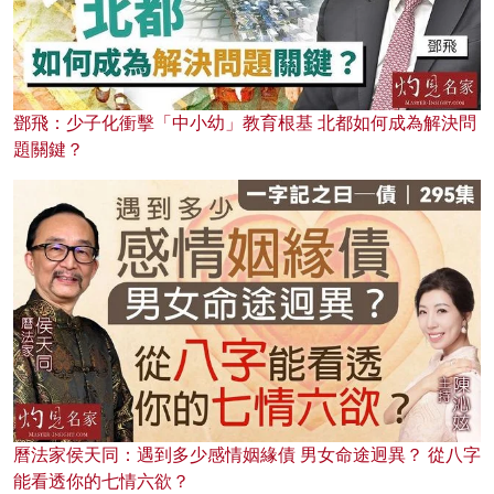
鄧飛：少子化衝擊「中小幼」教育根基 北都如何成為解決問
題關鍵？
曆法家侯天同：遇到多少感情姻緣債 男女命途迥異？ 從八字
能看透你的七情六欲？