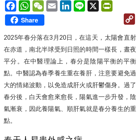
Facebook
WhatsApp
WeChat
Email
LinkedIn
Line
X
PrintFriendl
C
Share
Li
2025年春分落在3月20日，在這天，太陽會直射
在赤道，南北半球受到日照的時間一樣長，晝夜
平分。在中醫理論上，春分是陰陽平衡的平衡
點。中醫認為春季養生重在養肝，注意要避免過
大的情緒波動，以免造成肝火或肝鬱傷身。過了
春分後，白天會愈來愈長，陽氣進一步升發，陰
氣漸衰，因此養陽氣、順肝氣就是春分養生的重
點。