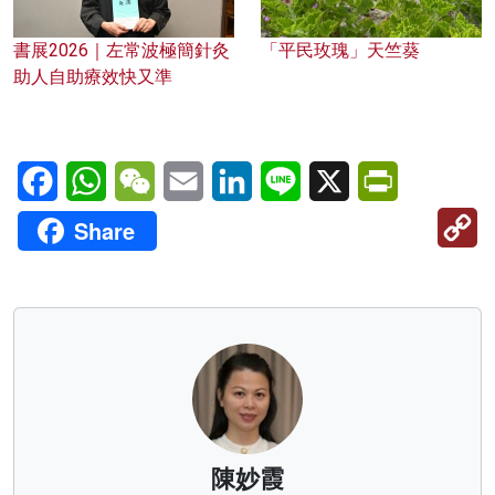
書展2026｜左常波極簡針灸
「平民玫瑰」天竺葵
助人自助療效快又準
Facebook
WhatsApp
WeChat
Email
LinkedIn
Line
X
PrintFriendl
C
Share
Li
陳妙霞