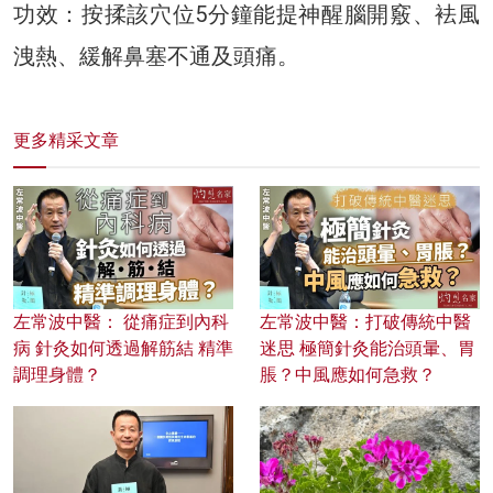
功效：按揉該穴位5分鐘能提神醒腦開竅、袪風
洩熱、緩解鼻塞不通及頭痛。
更多精采文章
左常波中醫： 從痛症到內科
左常波中醫：打破傳統中醫
病 針灸如何透過解筋結 精準
迷思 極簡針灸能治頭暈、胃
調理身體？
脹？中風應如何急救？