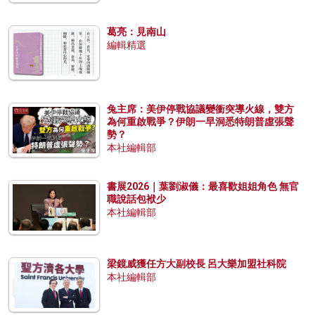
葛亮：見南山
編輯精選
兔主席：美伊停戰協議變衝突導火線，雙方
為何重啟戰爭？伊朗一早洞悉特朗普虛張聲
勢？
本社編輯部
書展2026｜葉劉淑儀：最喜歡姐姐角色 無官
職說話包袱少
本社編輯部
梁鏡威獲任方大副校長 呂大樂加盟社科院
本社編輯部