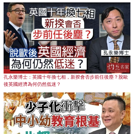
孔永樂博士：英國十年換七相，新揆會否步前任後塵？脫歐
後英國經濟為何仍然低迷？