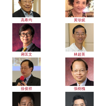
高希均
黃珍妮
蔣匡文
林超英
徐俊祥
張樹槐