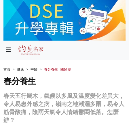
政局
教育
文化
財經
首頁
健康
中醫
春分養生 | 陳妙霞
生活
春分養生
健康
春天五行屬木，氣候以多風及温度變化差異大，
商業
令人易患外感之病，嶺南之地潮濕多雨，易令人
筋骨酸痛，陰雨天氣令人情緒鬱悶低落。怎麼
科技
辦？
影片