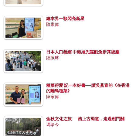
繪本界一顆閃亮新星
陳家偉
日本人口萎縮 中港須先謀劃免步其後塵
陸振球
種菜得愛 記一本好書──讀吳燕青的《在香港
的離島種菜》
陳家偉
金秋文化之旅──踏上古蜀道，走過劍門關
馮珍今