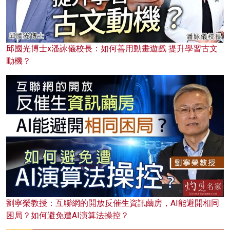
邱國光博士x潘詠儀校長：如何善用動畫遊戲 提升學習古文
動機？
劉寧榮教授：互聯網的開放反催生資訊繭房，AI能避開相同
困局？如何避免遭AI演算法操控？