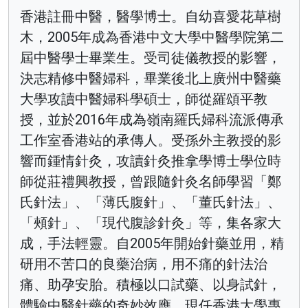
香港註冊中醫，醫學博士。自幼喜愛花草樹
木，2005年成為香港中文大學中醫學院第二
屆中醫學士畢業生。受司徒儀教授的影響，
決志精修中醫婦科，畢業後北上廣州中醫藥
大學攻讀中醫婦科學碩士，師從羅頌平教
授，並於2016年成為嶺南羅氏婦科流派傳承
工作室香港站的承傳人。受孫外主教授的影
響而鍾情針灸，攻讀針灸推拿學博士學位時
師從莊禮興教授，曾跟隨針灸名師學習「鄭
氏針法」、「薄氏腹針」、「董氏針法」、
「頰針」、「現代腹診針灸」等，集各家大
成，手法輕靈。自2005年開始針藥並用，精
研用不苦口的良藥治病，用不痛的針法治
痛、助孕安胎。積極以口試藥、以身試針，
體驗中醫針藥的奇妙效應。現任香港大學專