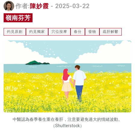
作者:
陳妙霞
- 2025-03-22
名家榜
嶺南芬芳
灼見活動
灼見原創
灼見獨家
穴位按摩
春分
發物
疏肝解鬱
關於我們
中醫認為春季養生重在養肝，注意要避免過大的情緒波動。
（Shutterstock）