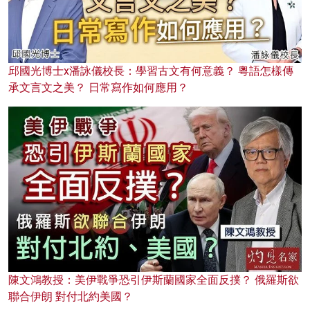
邱國光博士x潘詠儀校長：學習古文有何意義？ 粵語怎樣傳
承文言文之美？ 日常寫作如何應用？
陳文鴻教授：美伊戰爭恐引伊斯蘭國家全面反撲？ 俄羅斯欲
聯合伊朗 對付北約美國？