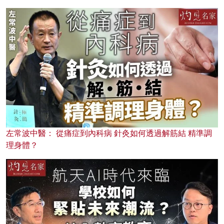
左常波中醫： 從痛症到內科病 針灸如何透過解筋結 精準調
理身體？