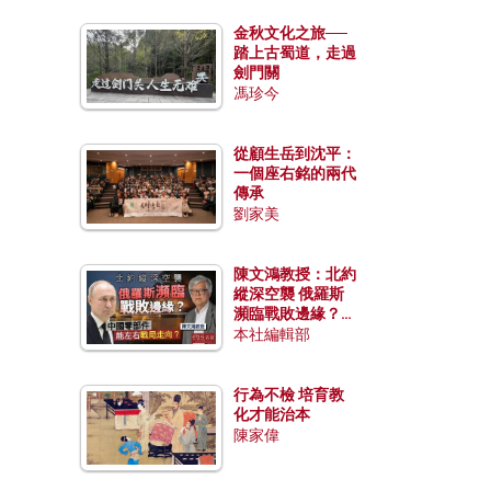
金秋文化之旅──
踏上古蜀道，走過
劍門關
馮珍今
從顧生岳到沈平：
一個座右銘的兩代
傳承
劉家美
陳文鴻教授：北約
縱深空襲 俄羅斯
瀕臨戰敗邊緣？中
國零部件能左右戰
本社編輯部
局走向？
行為不檢 培育教
化才能治本
陳家偉