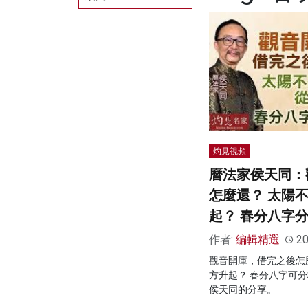
灼見視頻
曆法家侯天同：
怎麼還？ 太陽
起？ 春分八字
作者:
編輯精選
20
觀音開庫，借完之後怎
方升起？ 春分八字可
侯天同的分享。