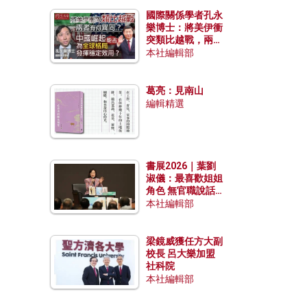
國際關係學者孔永
樂博士：將美伊衝
突類比越戰，兩者
有何異同？中國崛
本社編輯部
起能否為全球格局
發揮穩定效用？
葛亮：見南山
編輯精選
書展2026｜葉劉
淑儀：最喜歡姐姐
角色 無官職說話
包袱少
本社編輯部
梁鏡威獲任方大副
校長 呂大樂加盟
社科院
本社編輯部