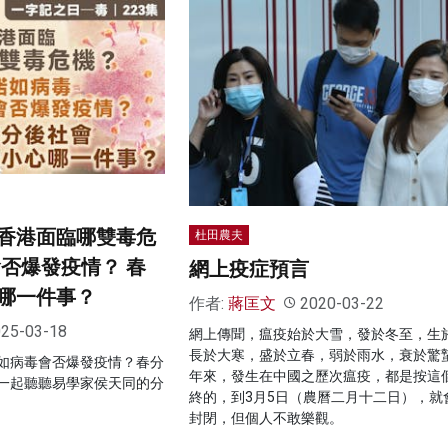
香港面臨哪雙毒危
杜田農夫
會否爆發疫情？ 春
網上疫症預言
哪一件事？
作者:
蔣匡文
2020-03-22
25-03-18
網上傳聞，瘟疫始於大雪，發於冬至，生
長於大寒，盛於立春，弱於雨水，衰於驚
如病毒會否爆發疫情？春分
年來，發生在中國之歷次瘟疫，都是按這
一起聽聽易學家侯天同的分
終的，到3月5日（農曆二月十二日），就
封閉，但個人不敢樂觀。