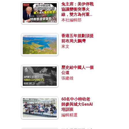
兔主席：美伊停戰
協議變衝突導火
線，雙方為何重啟
戰爭？伊朗一早洞
本社編輯部
悉特朗普虛張聲
勢？
香港五年規劃須提
前布局大鵬灣
來文
歷史給中國人一個
公道
張建雄
60名中小特幼老
師參與城大GenAI
培訓班
編輯精選