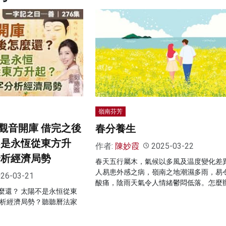
嶺南芬芳
觀音開庫 借完之後
春分養生
不是永恆從東方升
作者:
陳妙霞
2025-03-22
分析經濟局勢
春天五行屬木，氣候以多風及温度變化差
人易患外感之病，嶺南之地潮濕多雨，易
26-03-21
酸痛，陰雨天氣令人情緒鬱悶低落。怎麼
麼還？ 太陽不是永恒從東
分析經濟局勢？聽聽曆法家