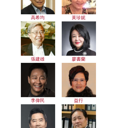
高希均
黃珍妮
張建雄
廖書蘭
李偉民
益行