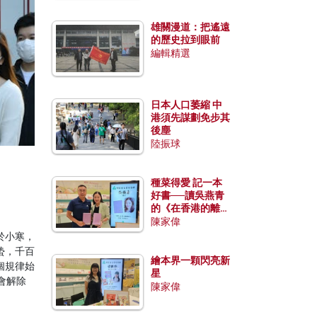
雄關漫道：把遙遠
的歷史拉到眼前
編輯精選
日本人口萎縮 中
港須先謀劃免步其
後塵
陸振球
種菜得愛 記一本
好書──讀吳燕青
的《在香港的離島
種菜》
陳家偉
於小寒，
蟄，千百
繪本界一顆閃亮新
個規律始
星
會解除
陳家偉