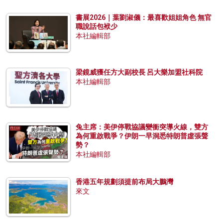
書展2026｜葉劉淑儀：最喜歡姐姐角色 無官
職說話包袱少
本社編輯部
梁鏡威獲任方大副校長 呂大樂加盟社科院
本社編輯部
兔主席：美伊停戰協議變衝突導火線，雙方
為何重啟戰爭？伊朗一早洞悉特朗普虛張聲
勢？
本社編輯部
香港五年規劃須提前布局大鵬灣
來文