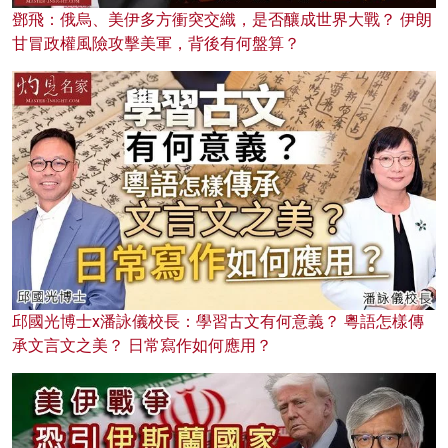
鄧飛：俄烏、美伊多方衝突交織，是否釀成世界大戰？ 伊朗
甘冒政權風險攻擊美軍，背後有何盤算？
邱國光博士x潘詠儀校長：學習古文有何意義？ 粵語怎樣傳
承文言文之美？ 日常寫作如何應用？