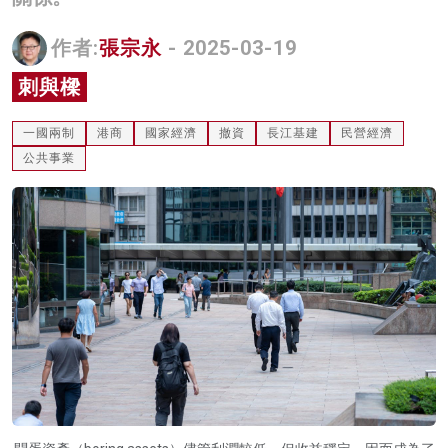
名家榜
作者:
張宗永
- 2025-03-19
灼見活動
刺與樑
關於我們
一國兩制
港商
國家經濟
撤資
長江基建
民營經濟
公共事業