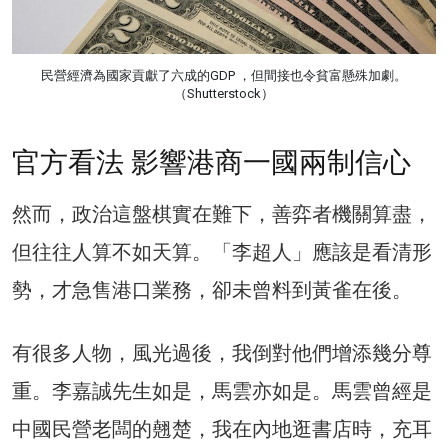
民營經濟為國家貢獻了六成的GDP ，但間接也令貧富懸殊加劇。
（Shutterstock）
官方看法 影響港商一國兩制信心
然而，政治這盤棋實在難下，善弈者機關算盡，
但往往人算不如天算。「李超人」應該是看清形
勢，才急售港口業務，卻未曾料到黃雀在後。
有很多人物，風光過後，我倒對他們增添幾分尊
重。李嘉誠先生如是，馬雲亦如是。馬雲曾經是
中國民營老闆的翹楚，我在內地逛書店時，充耳