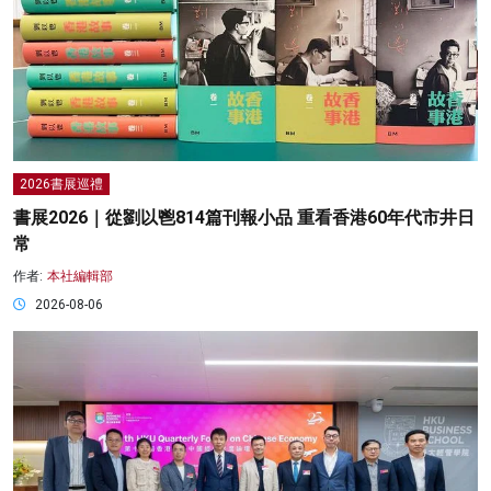
2026書展巡禮
書展2026｜從劉以鬯814篇刊報小品 重看香港60年代市井日
常
作者:
本社編輯部
2026-08-06