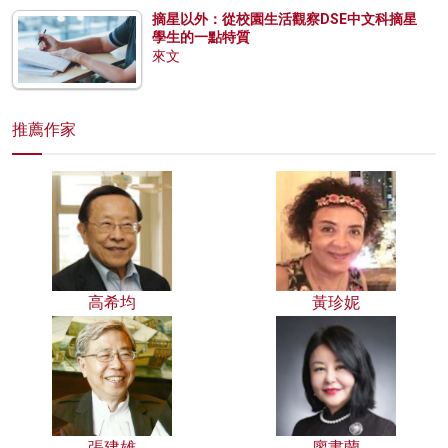
摘星以外：從校園生活觀察DSE中文科摘星
學生的一點特質
來文
推薦作家
高希均
黃珍妮
張建雄
廖書蘭