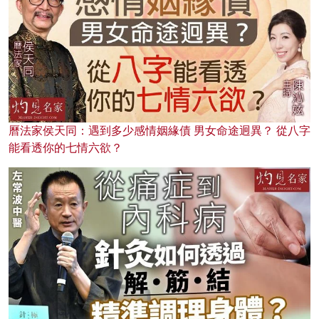
曆法家侯天同：遇到多少感情姻緣債 男女命途迥異？ 從八字
能看透你的七情六欲？