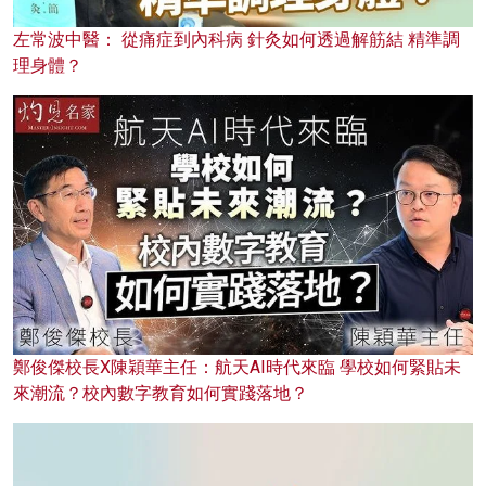
左常波中醫： 從痛症到內科病 針灸如何透過解筋結 精準調
理身體？
鄭俊傑校長X陳穎華主任：航天AI時代來臨 學校如何緊貼未
來潮流？校內數字教育如何實踐落地？