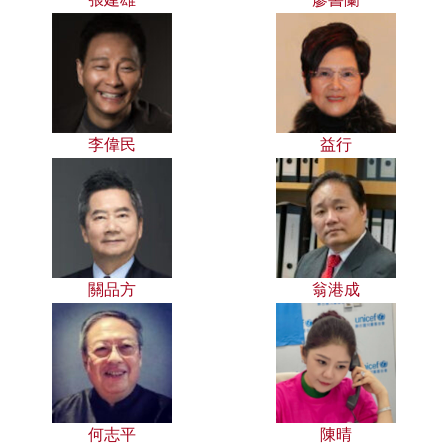
李偉民
益行
關品方
翁港成
何志平
陳晴