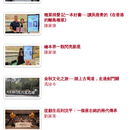
種菜得愛 記一本好書──讀吳燕青的《在香港
的離島種菜》
陳家偉
繪本界一顆閃亮新星
陳家偉
金秋文化之旅──踏上古蜀道，走過劍門關
馮珍今
從顧生岳到沈平：一個座右銘的兩代傳承
劉家美