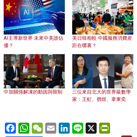
AI主導新世界 未來中美誰佔
美日韓相較 中國服務消費差
優？
距在哪裏？
中加關係解凍的動因與限制
三位來自北大的世界級數學
家：王虹、鄧煜、韋東奕
Facebook
WhatsApp
WeChat
Email
LinkedIn
Line
X
PrintFriendl