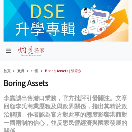
政局
教育
文化
財經
首頁
政局
中國
Boring Assets | 張宗永
生活
Boring Assets
健康
李嘉誠出售港口業務，官方批評引發關注。文章
商業
回顧李氏商業歷程及與政界關係，指出其精於政
治解讀。作者認為官方對此事的態度影響港商對
科技
一國兩制的信心，並反思民營經濟與國家發展的
影片
關係。