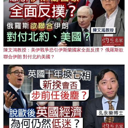
陳文鴻教授：美伊戰爭恐引伊斯蘭國家全面反撲？ 俄羅斯欲
聯合伊朗 對付北約美國？