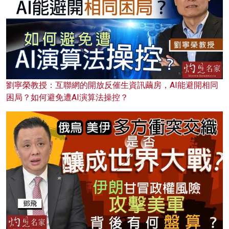
劉寧榮教授：互聯網的開放反催生資訊繭房，AI能避開相同
困局？如何避免遭AI演算法操控？