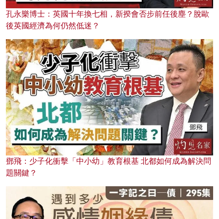
孔永樂博士：英國十年換七相，新揆會否步前任後塵？脫歐
後英國經濟為何仍然低迷？
鄧飛：少子化衝擊「中小幼」教育根基 北都如何成為解決問
題關鍵？