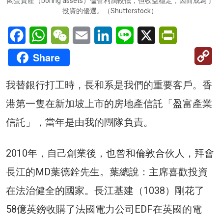
悶蛋資產（boring assets）儘管利潤較低，但收益穩定，因而成為了
投資的優選。（Shutterstock）
Facebook
WhatsApp
WeChat
Email
LinkedIn
Line
X
PrintFriendl
C
Share
Li
我替銀行打工時，長和系是我們的重要客戶。香
港第一隻在新加坡上市的房地產信託「盈富產業
信託」，當年是由我的團隊負責。
2010年，自己創業後，也曾和倫敦合伙人，拜會
長江的MD葉德銓先生。葉總說：主席喜歡投資
在法治健全的國家。長江基建（1038）剛花了
58億英鎊收購了法國電力公司EDF在英國的電