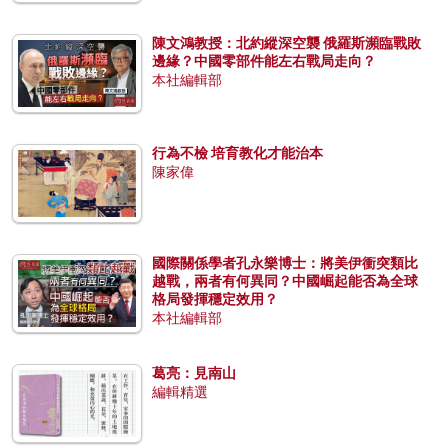
陳文鴻教授：北約縱深空襲 俄羅斯瀕臨戰敗
邊緣？中國零部件能左右戰局走向？
本社編輯部
行為不檢 培育教化才能治本
陳家偉
國際關係學者孔永樂博士：將美伊衝突類比
越戰，兩者有何異同？中國崛起能否為全球
格局發揮穩定效用？
本社編輯部
葛亮：見南山
編輯精選