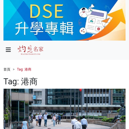
政局
教育
文化
財經
首頁
Tag: 港商
生活
Tag: 港商
健康
商業
科技
影片