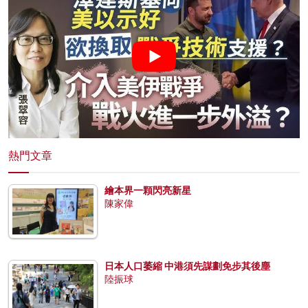
熱門文章
繪本界一顆閃亮新星
陳家偉
日本人口萎縮 中港須先謀劃免步其後塵
陸振球