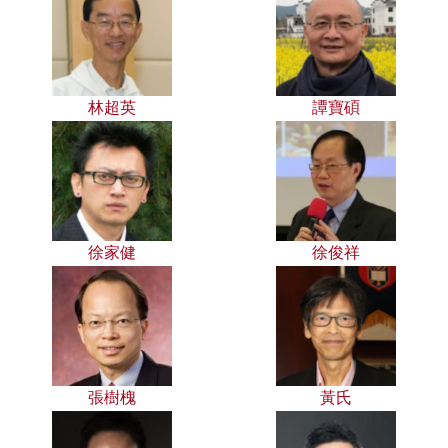
林超英
譚寶碩
徐家健
徐俊祥
張樹槐
黃氏