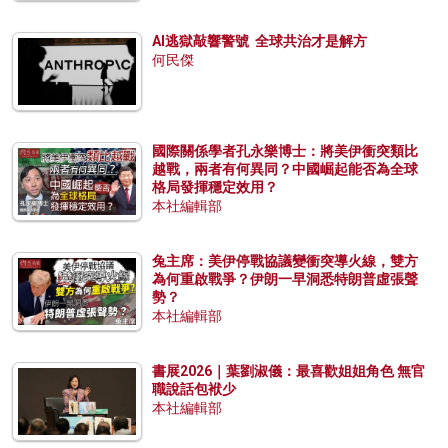
AI逃獄敲響警號 全球共治才是解方
何民傑
國際關係學者孔永樂博士：將美伊衝突類比
越戰，兩者有何異同？中國崛起能否為全球
格局發揮穩定效用？
本社編輯部
兔主席：美伊停戰協議變衝突導火線，雙方
為何重啟戰爭？伊朗一早洞悉特朗普虛張聲
勢？
本社編輯部
書展2026｜葉劉淑儀：最喜歡姐姐角色 無官
職說話包袱少
本社編輯部