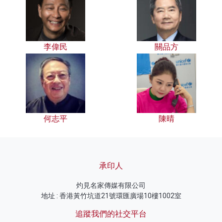
李偉民
關品方
何志平
陳晴
承印人
灼見名家傳媒有限公司
地址 : 香港黃竹坑道21號環匯廣場10樓1002室
追蹤我們的社交平台