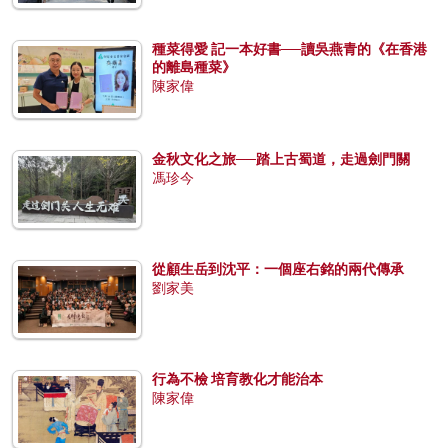
種菜得愛 記一本好書──讀吳燕青的《在香港
的離島種菜》
陳家偉
金秋文化之旅──踏上古蜀道，走過劍門關
馮珍今
從顧生岳到沈平：一個座右銘的兩代傳承
劉家美
行為不檢 培育教化才能治本
陳家偉