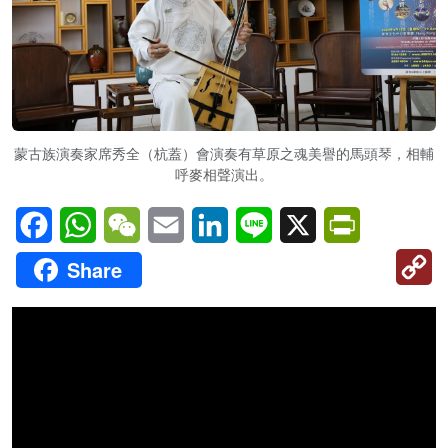
蒙古族演奏家席秀全（杭蓋）會演奏有草原之魂美譽的馬頭琴，相輔
呼麥相聲演出。
Facebook
WhatsApp
WeChat
Email
LinkedIn
Line
X
PrintFriendl
C
Share
Li