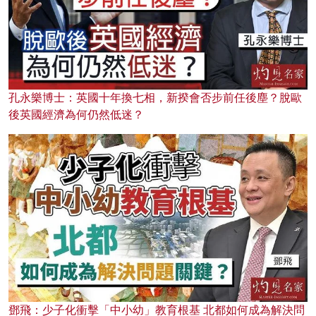
孔永樂博士：英國十年換七相，新揆會否步前任後塵？脫歐
後英國經濟為何仍然低迷？
鄧飛：少子化衝擊「中小幼」教育根基 北都如何成為解決問