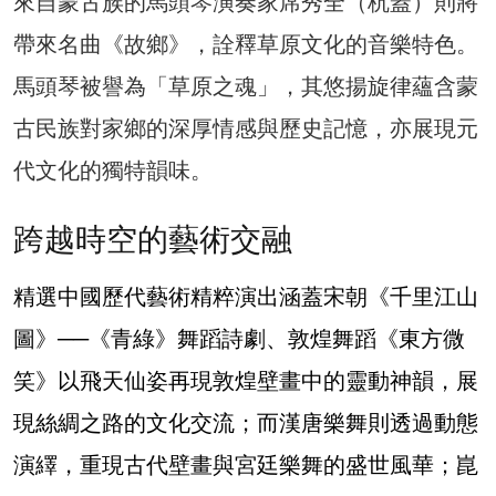
來自蒙古族的馬頭琴演奏家席秀全（杭蓋）則將
帶來名曲《故鄉》，詮釋草原文化的音樂特色。
馬頭琴被譽為「草原之魂」，其悠揚旋律蘊含蒙
古民族對家鄉的深厚情感與歷史記憶，亦展現元
代文化的獨特韻味。
跨越時空的藝術交融
精選中國歷代藝術精粹演出涵蓋宋朝《千里江山
圖》──《青綠》舞蹈詩劇、敦煌舞蹈《東方微
笑》以飛天仙姿再現敦煌壁畫中的靈動神韻，展
現絲綢之路的文化交流；而漢唐樂舞則透過動態
演繹，重現古代壁畫與宮廷樂舞的盛世風華；崑