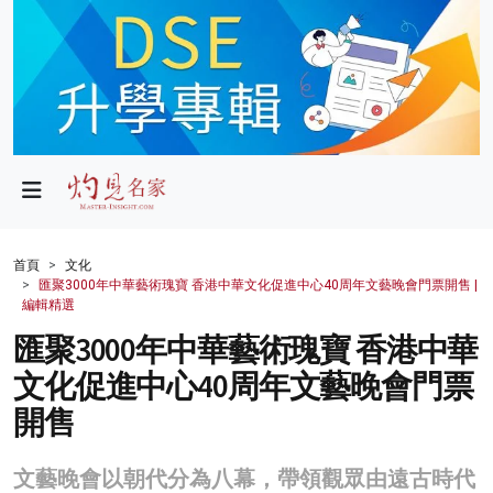
政局
教育
文化
財經
首頁
文化
匯聚3000年中華藝術瑰寶 香港中華文化促進中心40周年文藝晚會門票開售 |
生活
編輯精選
匯聚3000年中華藝術瑰寶 香港中華
健康
文化促進中心40周年文藝晚會門票
商業
開售
科技
文藝晚會以朝代分為八幕，帶領觀眾由遠古時代
影片