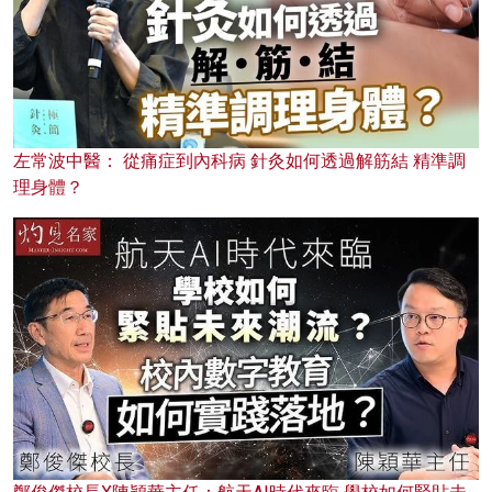
左常波中醫： 從痛症到內科病 針灸如何透過解筋結 精準調
理身體？