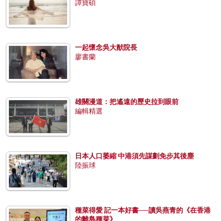
譚寶碩
一起懷念吳大猷院長
廖書蘭
雄關漫道：把遙遠的歷史拉到眼前
編輯精選
日本人口萎縮 中港須先謀劃免步其後塵
陸振球
種菜得愛 記一本好書──讀吳燕青的《在香港
的離島種菜》