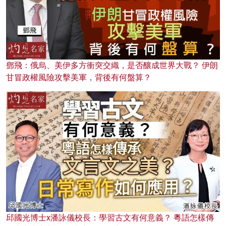
鄧飛：俄烏、美伊多方衝突交織，是否釀成世界大戰？ 伊朗
甘冒政權風險攻擊美軍，背後有何盤算？
邱國光博士x潘詠儀校長：學習古文有何意義？ 粵語怎樣傳