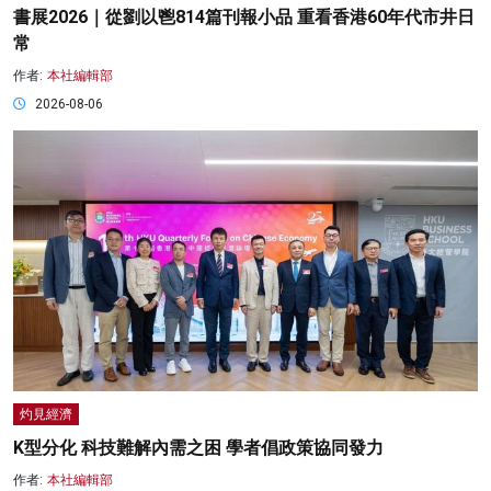
書展2026｜從劉以鬯814篇刊報小品 重看香港60年代市井日
常
作者:
本社編輯部
2026-08-06
灼見經濟
K型分化 科技難解內需之困 學者倡政策協同發力
作者:
本社編輯部