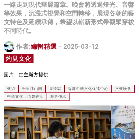
一路走到現代華麗篇章。晚會將透過燈光、音響
名家榜
等效果，沉浸式視覺和空間轉移，展現各朝的藝
灼見活動
文特色及延續承傳，希望以嶄新形式帶觀眾穿梭
不同時代。
關於我們
作者:
編輯精選
- 2025-03-12
灼見文化
圖片：由主辦方提供
藝術
千里江山圖
崔綺雲
香港中華文化促進中心
文藝晚會
中華文化．情繫香江
歷史傳承