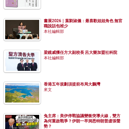
書展2026｜葉劉淑儀：最喜歡姐姐角色 無官
職說話包袱少
本社編輯部
梁鏡威獲任方大副校長 呂大樂加盟社科院
本社編輯部
香港五年規劃須提前布局大鵬灣
來文
兔主席：美伊停戰協議變衝突導火線，雙方
為何重啟戰爭？伊朗一早洞悉特朗普虛張聲
勢？