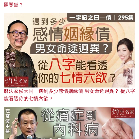
題關鍵？
曆法家侯天同：遇到多少感情姻緣債 男女命途迥異？ 從八字
能看透你的七情六欲？