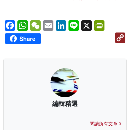
Facebook
WhatsApp
WeChat
Email
LinkedIn
Line
X
PrintFriendl
C
Share
Li
編輯精選
閱讀所有文章