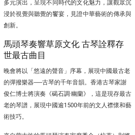
多元演出，呈現不同時代的文化魅力，讓觀眾沉
浸於視覺與聽覺的饗宴，見證中華藝術的傳承與
創新。
馬頭琴奏響草原文化 古琴詮釋存
世最古曲目
晚會將以「悠遠的聲音」序幕，展現中國最古老
的彈撥樂器──古琴的千年音韻。香港古琴家謝
俊仁博士將演奏《碣石調·幽蘭》，這是現存最古
老的琴譜，展現中國逾1500年前的文人襟懷和藝
術技巧。