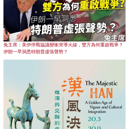
兔主席：美伊停戰協議變衝突導火線，雙方為何重啟戰爭？
伊朗一早洞悉特朗普虛張聲勢？