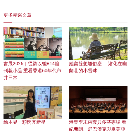
更多精采文章
書展2026｜從劉以鬯814篇
她留餘想離俗塵──溶化在幽
刊報小品 重看香港60年代市
蘭巷的小雪球
井日常
繪本界一顆閃亮新星
港樂季末兩套貝多芬專場 看
紀弗朗、舒巴傑克與畢美亞