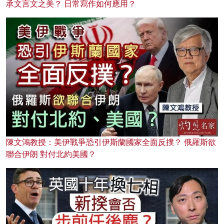
承文言文之美？ 日常寫作如何應用？
陳文鴻教授：美伊戰爭恐引伊斯蘭國家全面反撲？ 俄羅斯欲
聯合伊朗 對付北約美國？