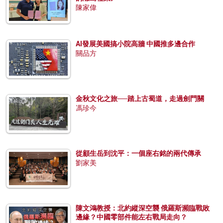
陳家偉
AI發展美國搞小院高牆 中國推多邊合作
關品方
金秋文化之旅──踏上古蜀道，走過劍門關
馮珍今
從顧生岳到沈平：一個座右銘的兩代傳承
劉家美
陳文鴻教授：北約縱深空襲 俄羅斯瀕臨戰敗
邊緣？中國零部件能左右戰局走向？