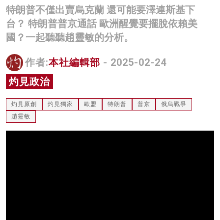
特朗普不僅出賣烏克蘭 還可能要澤連斯基下
名家榜
台？ 特朗普普京通話 歐洲醒覺要擺脫依賴美
灼見活動
國？一起聽聽趙靈敏的分析。
關於我們
作者:
本社編輯部
- 2025-02-24
灼見政治
灼見原創
灼見獨家
歐盟
特朗普
普京
俄烏戰爭
趙靈敏