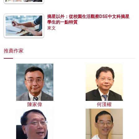
摘星以外：從校園生活觀察DSE中文科摘星
學生的一點特質
來文
推薦作家
陳家偉
何漢權