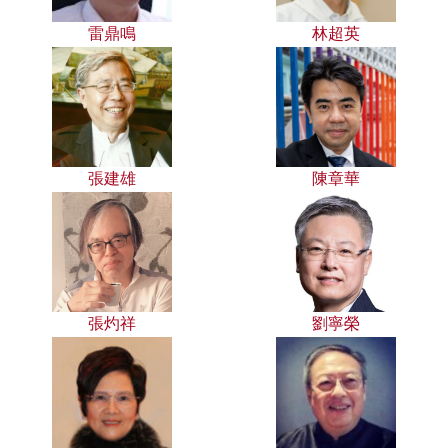
雷鼎鳴
林超英
張建雄
陳章華
張灼祥
劉寧榮