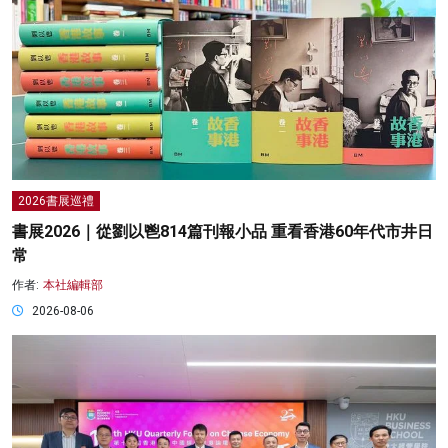
2026書展巡禮
書展2026｜從劉以鬯814篇刊報小品 重看香港60年代市井日
常
作者:
本社編輯部
2026-08-06