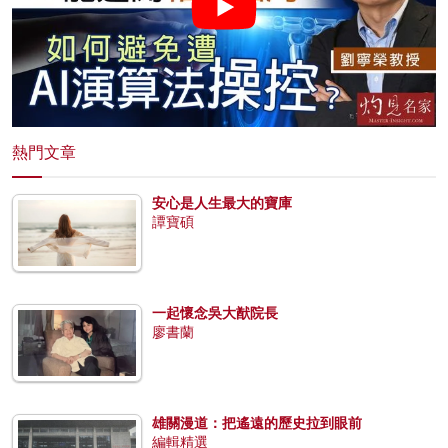
熱門文章
安心是人生最大的寶庫
譚寶碩
一起懷念吳大猷院長
廖書蘭
雄關漫道：把遙遠的歷史拉到眼前
編輯精選