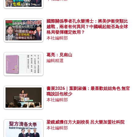
國際關係學者孔永樂博士：將美伊衝突類比
越戰，兩者有何異同？中國崛起能否為全球
格局發揮穩定效用？
本社編輯部
葛亮：見南山
編輯精選
書展2026｜葉劉淑儀：最喜歡姐姐角色 無官
職說話包袱少
本社編輯部
梁鏡威獲任方大副校長 呂大樂加盟社科院
本社編輯部