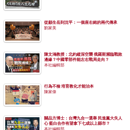
從顧生岳到沈平：一個座右銘的兩代傳承
劉家美
陳文鴻教授：北約縱深空襲 俄羅斯瀕臨戰敗
邊緣？中國零部件能左右戰局走向？
本社編輯部
行為不檢 培育教化才能治本
陳家偉
關品方博士：台灣九合一選舉 民進黨大失人
心 藍白合作有望拿下七成以上縣市？
本社編輯部