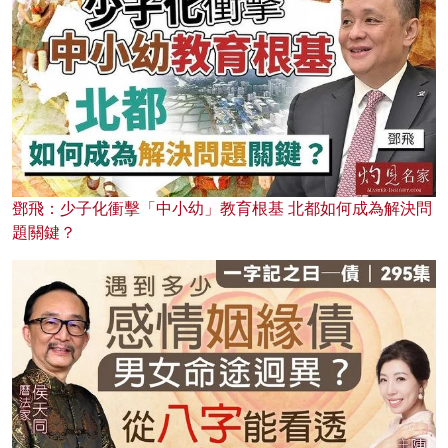
鄧飛：少子化衝擊「中小幼」教育根基 北都如何成為解決問
題關鍵？