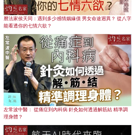
曆法家侯天同：遇到多少感情姻緣債 男女命途迥異？ 從八字
能看透你的七情六欲？
左常波中醫： 從痛症到內科病 針灸如何透過解筋結 精準調
理身體？