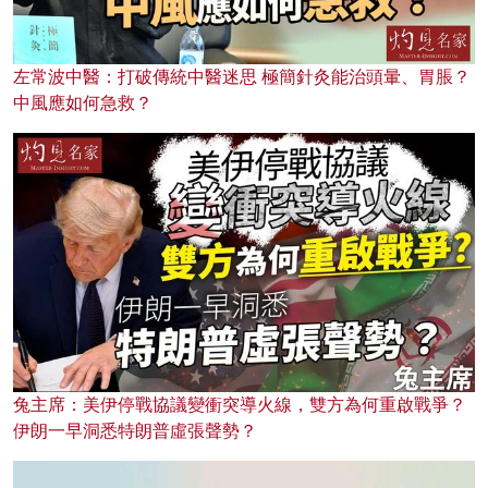
左常波中醫：打破傳統中醫迷思 極簡針灸能治頭暈、胃脹？
中風應如何急救？
兔主席：美伊停戰協議變衝突導火線，雙方為何重啟戰爭？
伊朗一早洞悉特朗普虛張聲勢？