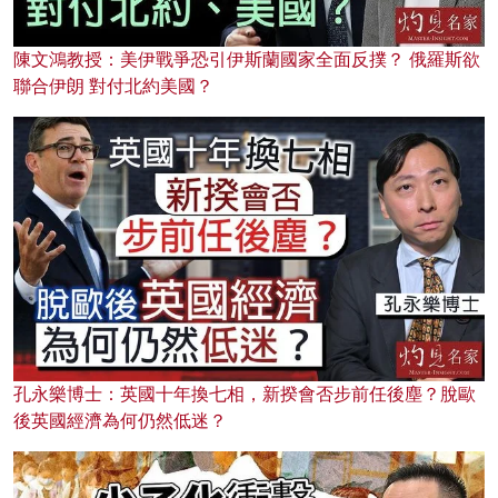
陳文鴻教授：美伊戰爭恐引伊斯蘭國家全面反撲？ 俄羅斯欲
聯合伊朗 對付北約美國？
孔永樂博士：英國十年換七相，新揆會否步前任後塵？脫歐
後英國經濟為何仍然低迷？