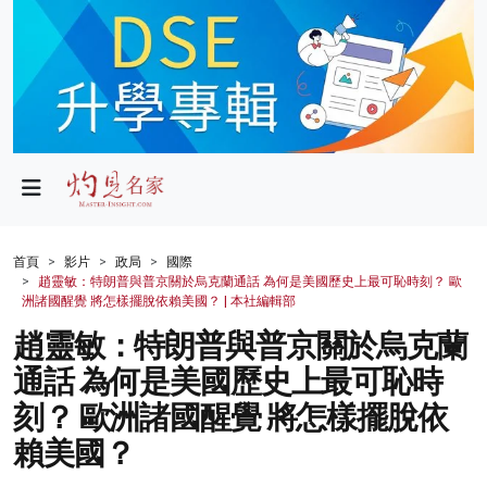
政局
教育
文化
財經
首頁
影片
政局
國際
趙靈敏：特朗普與普京關於烏克蘭通話 為何是美國歷史上最可恥時刻？ 歐
生活
洲諸國醒覺 將怎樣擺脫依賴美國？ | 本社編輯部
趙靈敏：特朗普與普京關於烏克蘭
健康
通話 為何是美國歷史上最可恥時
商業
刻？ 歐洲諸國醒覺 將怎樣擺脫依
科技
賴美國？
影片