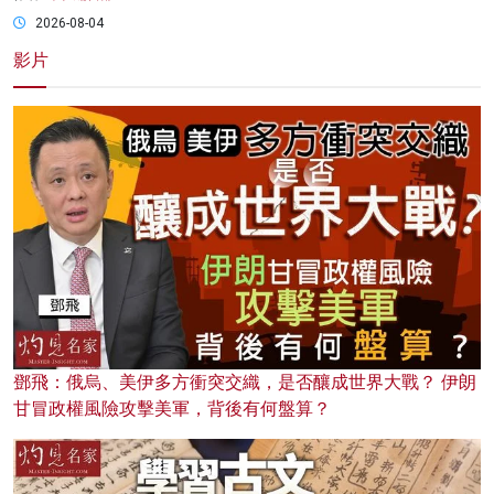
2026-08-04
影片
鄧飛：俄烏、美伊多方衝突交織，是否釀成世界大戰？ 伊朗
甘冒政權風險攻擊美軍，背後有何盤算？