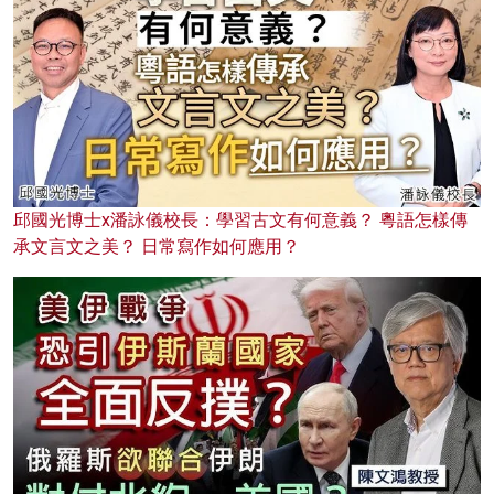
邱國光博士x潘詠儀校長：學習古文有何意義？ 粵語怎樣傳
承文言文之美？ 日常寫作如何應用？