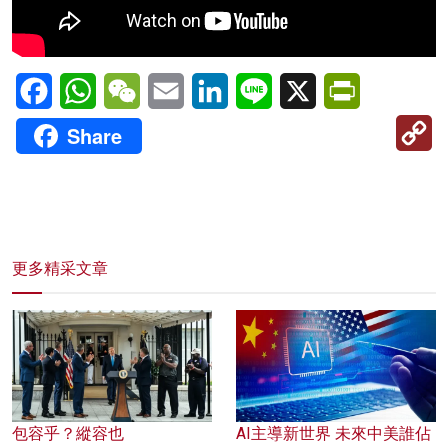
Facebook
WhatsApp
WeChat
Email
LinkedIn
Line
X
PrintFriendl
C
Share
Li
更多精采文章
包容乎？縱容也
AI主導新世界 未來中美誰佔