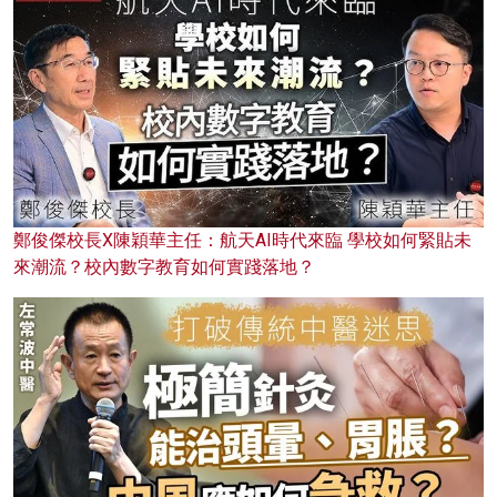
鄭俊傑校長X陳穎華主任：航天AI時代來臨 學校如何緊貼未
來潮流？校內數字教育如何實踐落地？