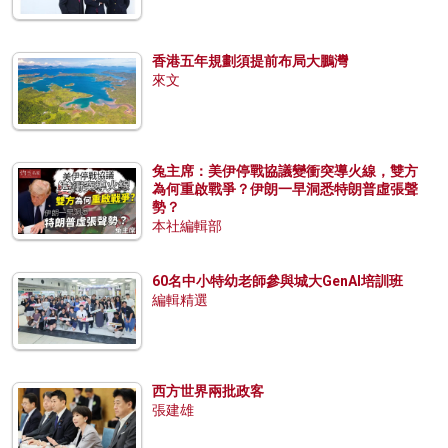
香港五年規劃須提前布局大鵬灣
來文
兔主席：美伊停戰協議變衝突導火線，雙方
為何重啟戰爭？伊朗一早洞悉特朗普虛張聲
勢？
本社編輯部
60名中小特幼老師參與城大GenAI培訓班
編輯精選
西方世界兩批政客
張建雄