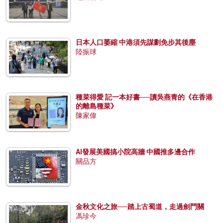
日本人口萎縮 中港須先謀劃免步其後塵
陸振球
種菜得愛 記一本好書──讀吳燕青的《在香港
的離島種菜》
陳家偉
AI發展美國搞小院高牆 中國推多邊合作
關品方
金秋文化之旅──踏上古蜀道，走過劍門關
馮珍今