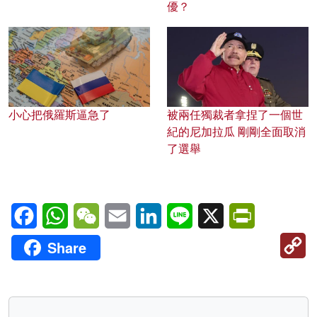
優？
小心把俄羅斯逼急了
被兩任獨裁者拿捏了一個世
紀的尼加拉瓜 剛剛全面取消
了選舉
Facebook
WhatsApp
WeChat
Email
LinkedIn
Line
X
PrintFriendl
C
Share
Li