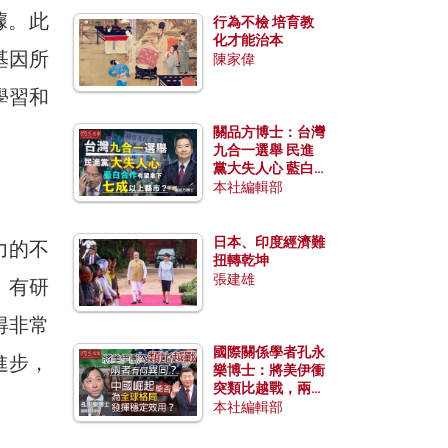
據。此
行為不檢 培育教
化才能治本
基因所
陳家偉
學習和
關品方博士：台灣
九合一選舉 民進
黨大失人心 藍白
合作有望拿下七成
本社編輯部
以上縣市？
日本、印度經濟難
力的不
扭轉乾坤
張建雄
。有研
得非常
國際關係學者孔永
進步，
樂博士：將美伊衝
突類比越戰，兩者
有何異同？中國崛
本社編輯部
起能否為全球格局
發揮穩定效用？