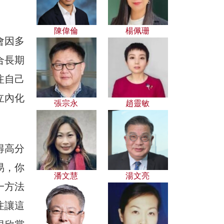
陳偉倫
楊佩珊
會因多
合長期
注自己
立內化
張宗永
趙靈敏
得高分
易，你
潘文慧
湯文亮
一方法
注讓這