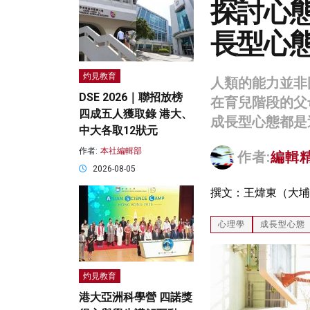
探討心
長型心
灼見教育
人類的能力並非
DSE 2026｜聯招放榜
在育兒階段的父
四成五人獲取錄 港大、
成長型心態都是
中大各取12狀元
作者:
本社編輯部
作者:
編輯
2026-08-05
撰文：王煒東（大埔
心理學
成長型心態
灼見教育
港大亞洲科學營 四諾獎