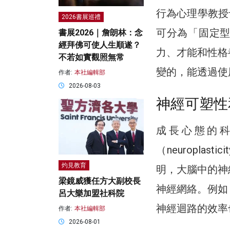
行為心理學教授卡
2026書展巡禮
可分為「固定
書展2026｜詹朗林：念
經拜佛可使人生順遂？
力、才能和性格
不若如實觀照無常
變的，能透過使
作者:
本社編輯部
2026-08-03
神經可塑性
成長心態的
（neuropl
灼見教育
明，大腦中的神
梁鏡威獲任方大副校長
神經網絡。例如
呂大樂加盟社科院
神經迴路的效率
作者:
本社編輯部
2026-08-01