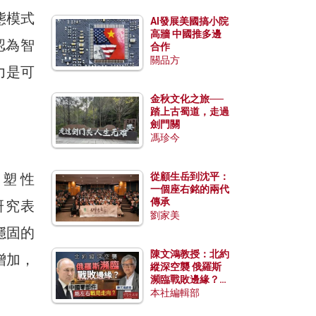
態模式
AI發展美國搞小院
高牆 中國推多邊
認為智
合作
關品方
力是可
金秋文化之旅──
踏上古蜀道，走過
劍門關
馮珍今
塑性
從顧生岳到沈平：
一個座右銘的兩代
傳承
研究表
劉家美
穩固的
陳文鴻教授：北約
增加，
縱深空襲 俄羅斯
瀕臨戰敗邊緣？中
國零部件能左右戰
本社編輯部
局走向？