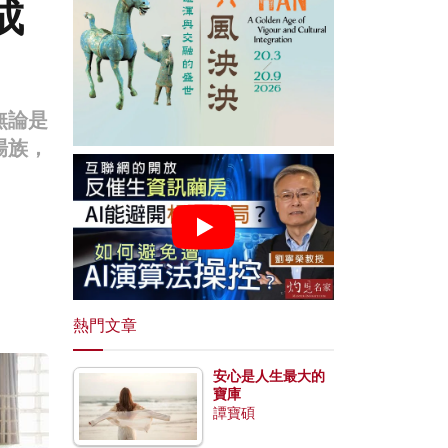
成
無論是
場族，
熱門文章
安心是人生最大的
寶庫
譚寶碩