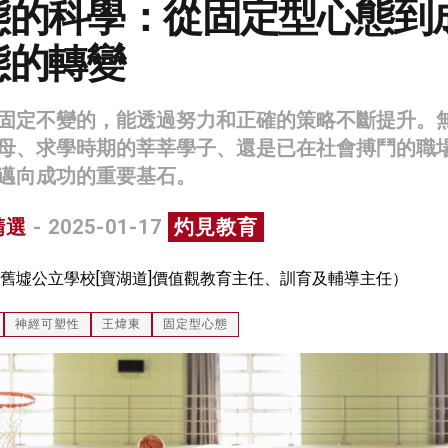
態的科學：從固定型心態到
態的轉變
固定不變的，能透過努力和正確的策略不斷提升。
母、求學時期的莘莘學子、還是已在社會搏鬥的職
邁向成功的重要基石。
精選
- 2025-01-17
灼見教育
舊墟公立學校[寶湖道]價值觀教育主任、訓育及輔導主任）
神經可塑性
王煒東
固定型心態