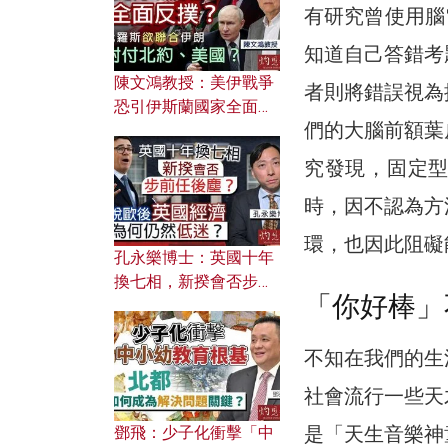
應用？
有研究曾使用腦
知道自己答錯考
陳文鴻教授：美伊戰爭
者則將錯誤視為
恐引伊斯蘭國家全面反
們的大腦前額葉
撲？ 俄羅斯欲聯合伊朗
對付北約美國？
究發現，固定
時，因不認為方
環，也因此阻礙
孔永樂博士：英國十年
換七相，新揆會否步前
「你好棒」
任後塵？脫歐後英國經
濟為何仍然低迷？
不知在我們的生
社會流行一些天
是「天生音樂神
鄧飛：少子化衝擊「中