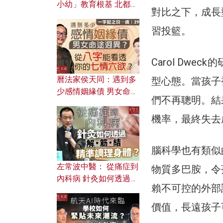
小幼」教育根基 北都如
對比之下，成長
何成為解決問題關鍵？
習投籃。
Carol Dw
曆法家侯天同：遇到多
型心態。當孩子
少感情姻緣債 男女命途
們不再聰明。結
迥異？ 從八字能看透你
的七情六欲？
機率，最終失去
腦科學也有類似
左常波中醫： 從痛症到
物質多巴胺，令
內科病 針灸如何透過解
賴不可控的外部
筋結 精準調理身體？
價值，長遠孩子