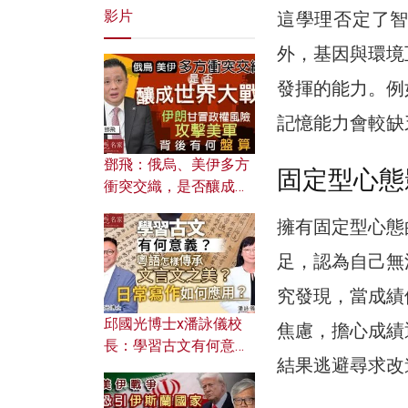
影片
這學理否定了
外，基因與環境
發揮的能力。例
記憶能力會較缺
鄧飛：俄烏、美伊多方
固定型心態
衝突交織，是否釀成世
界大戰？ 伊朗甘冒政權
擁有固定型心態
風險攻擊美軍，背後有
何盤算？
足，認為自己無
究發現，當成績
邱國光博士x潘詠儀校
焦慮，擔心成績
長：學習古文有何意
結果逃避尋求改
義？ 粵語怎樣傳承文言
文之美？ 日常寫作如何