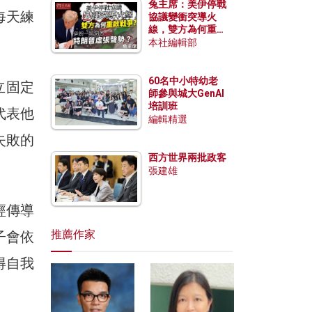
兔主席：美伊停戰
每天練
協議變衝突導火
線，雙方為何重啟
戰爭？伊朗一早洞
本社編輯部
悉特朗普虛張聲
勢？
60名中小特幼老
立固定
師參與城大GenAI
培訓班
代表他
編輯精選
失敗的
西方世界兩批政客
張建雄
經傳導
推薦作家
子會依
得自我