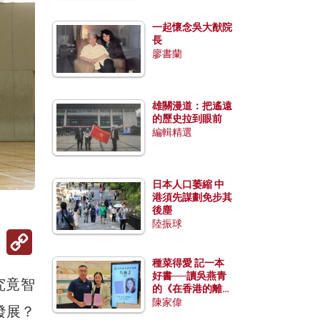
一起懷念吳大猷院
長
廖書蘭
雄關漫道：把遙遠
的歷史拉到眼前
編輯精選
日本人口萎縮 中
港須先謀劃免步其
後塵
陸振球
Copy
Link
種菜得愛 記一本
好書──讀吳燕青
究竟智
的《在香港的離島
種菜》
陳家偉
發展？