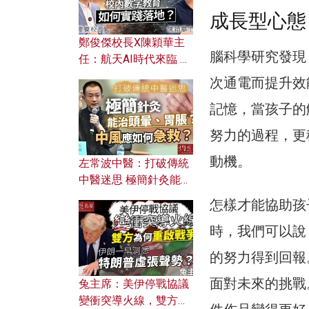
成長型心態
鄭俊傑校長X陳穎華主
腦科學研究發現
任：航天AI時代來臨 學
校如何緊貼未來潮流？
次通電而提升效
校內數字教育如何實踐
記憶，當孩子的
落地？
努力的過程，更
動機。
左常波中醫：打破傳統
中醫迷思 極簡針灸能治
頭暈、胃脹？中風應如
怎樣才能協助孩
何急救？
時，我們可以說
的努力得到回報
面對未來的挑戰
兔主席：美伊停戰協議
變衝突導火線，雙方為