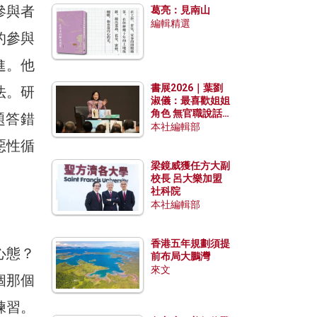
參與者
葛亮：見南山
編輯精選
的參與
進。他
書展2026｜葉劉
法。研
淑儀：最喜歡姐姐
角色 無官職說話
題答錯
包袱少
本社編輯部
惡性循
梁鏡威獲任方大副
校長 呂大樂加盟
社科院
本社編輯部
香港五年規劃須提
心態？
前布局大鵬灣
來文
個那個
練習。