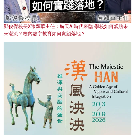
鄭俊傑校長X陳穎華主任：航天AI時代來臨 學校如何緊貼未
來潮流？校內數字教育如何實踐落地？