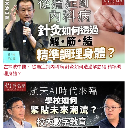
左常波中醫： 從痛症到內科病 針灸如何透過解筋結 精準調
理身體？