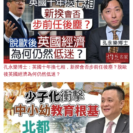
孔永樂博士：英國十年換七相，新揆會否步前任後塵？脫歐
後英國經濟為何仍然低迷？