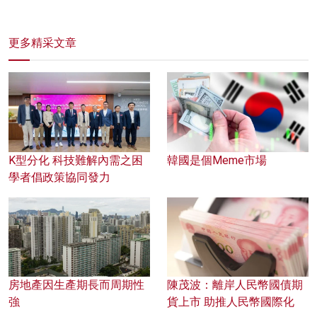
更多精采文章
K型分化 科技難解內需之困
韓國是個Meme市場
學者倡政策協同發力
房地產因生產期長而周期性
陳茂波：離岸人民幣國債期
強
貨上市 助推人民幣國際化