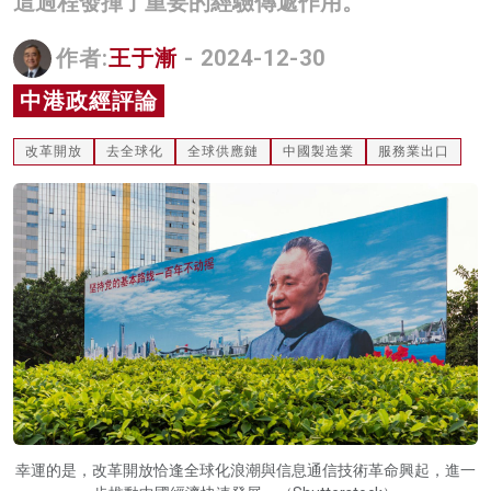
這過程發揮了重要的經驗傳遞作用。
名家榜
作者:
王于漸
- 2024-12-30
灼見活動
中港政經評論
關於我們
改革開放
去全球化
全球供應鏈
中國製造業
服務業出口
幸運的是，改革開放恰逢全球化浪潮與信息通信技術革命興起，進一