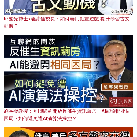
邱國光博士x潘詠儀校長：如何善用動畫遊戲 提升學習古文
動機？
劉寧榮教授：互聯網的開放反催生資訊繭房，AI能避開相同
困局？如何避免遭AI演算法操控？