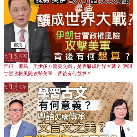
鄧飛：俄烏、美伊多方衝突交織，是否釀成世界大戰？ 伊朗
甘冒政權風險攻擊美軍，背後有何盤算？