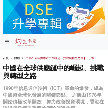
政局
教育
文化
財經
首頁
財經
中國在全球供應鏈中的崛起、挑戰與轉型之路 | 王于漸
生活
中國在全球供應鏈中的崛起、挑戰
與轉型之路
健康
商業
1990年信息通信技術（ICT）革命的爆發，成為
中國超全球化發展的關鍵節點。 之前由1978年
科技
開始積極改革開放，努力改善投資環境，香港在
影片