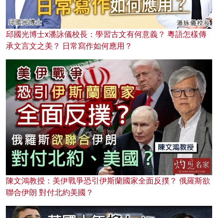
邱國光博士x潘詠儀校長：學習古文有何意義？ 粵語怎樣傳
承文言文之美？ 日常寫作如何應用？
陳文鴻教授：美伊戰爭恐引伊斯蘭國家全面反撲？ 俄羅斯欲
聯合伊朗 對付北約美國？