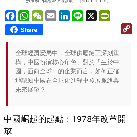
步推動中國經濟快速發展。（Shutterstock）
Facebook
WhatsApp
WeChat
Email
LinkedIn
Line
X
PrintFriendl
C
Share
Li
全球經濟變局中，全球供應鏈正深刻重
構，中國扮演核心角色。對於「生於中
國，面向全球」的企業而言，如何正確
地認知中國在全球化進程中發展脈絡與
未來展望？
中國崛起的起點：1978年改革開
放