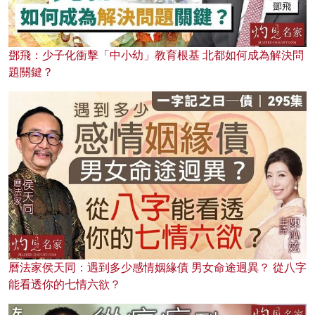
鄧飛：少子化衝擊「中小幼」教育根基 北都如何成為解決問
題關鍵？
曆法家侯天同：遇到多少感情姻緣債 男女命途迥異？ 從八字
能看透你的七情六欲？