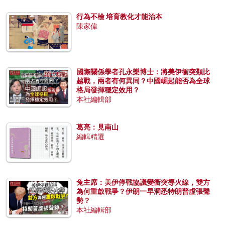
行為不檢 培育教化才能治本
陳家偉
國際關係學者孔永樂博士：將美伊衝突類比
越戰，兩者有何異同？中國崛起能否為全球
格局發揮穩定效用？
本社編輯部
葛亮：見南山
編輯精選
兔主席：美伊停戰協議變衝突導火線，雙方
為何重啟戰爭？伊朗一早洞悉特朗普虛張聲
勢？
本社編輯部