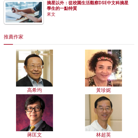
摘星以外：從校園生活觀察DSE中文科摘星
學生的一點特質
來文
推薦作家
高希均
黃珍妮
蔣匡文
林超英