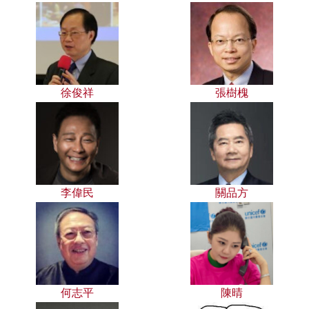
徐俊祥
張樹槐
李偉民
關品方
何志平
陳晴