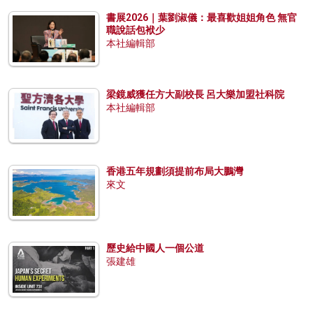
書展2026｜葉劉淑儀：最喜歡姐姐角色 無官
職說話包袱少
本社編輯部
梁鏡威獲任方大副校長 呂大樂加盟社科院
本社編輯部
香港五年規劃須提前布局大鵬灣
來文
歷史給中國人一個公道
張建雄