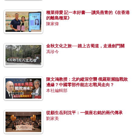
種菜得愛 記一本好書──讀吳燕青的《在香港
的離島種菜》
陳家偉
金秋文化之旅──踏上古蜀道，走過劍門關
馮珍今
陳文鴻教授：北約縱深空襲 俄羅斯瀕臨戰敗
邊緣？中國零部件能左右戰局走向？
本社編輯部
從顧生岳到沈平：一個座右銘的兩代傳承
劉家美