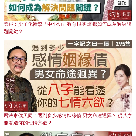
鄧飛：少子化衝擊「中小幼」教育根基 北都如何成為解決問
題關鍵？
曆法家侯天同：遇到多少感情姻緣債 男女命途迥異？ 從八字
能看透你的七情六欲？