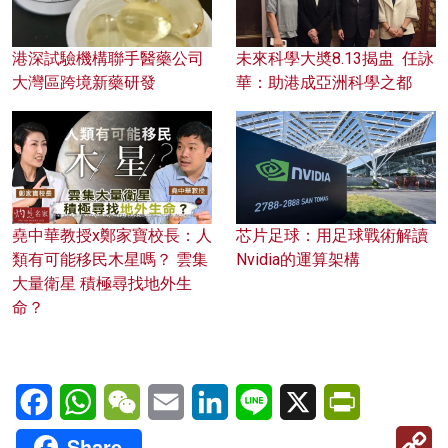
港深試驗機構聯手醫藥公司
未來科學大奬8.13揭盅 任詠
大灣區跨境新藥研發
華：助港成亞洲科學之都
堯中華教授x鄭家寶校長：人
芯片足球：用足球戰術解讀
類有可能移民木星嗎？ 雲集
Nvidia的運算架構
大量衛星 積極尋找地外生
命？
Facebook
WhatsApp
WeChat
Email
LinkedIn
Line
X
PrintFriendl
C
Share