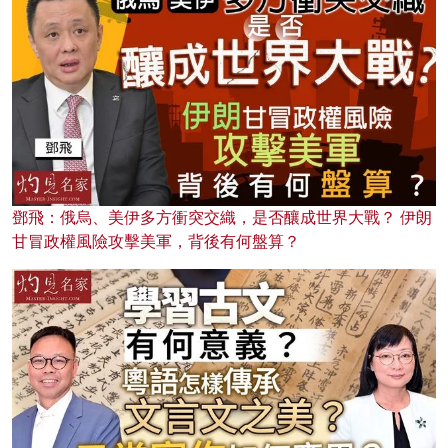
鄧飛：俄烏、美伊多方衝突交織，是否釀成世界大戰？ 伊朗
甘冒政權風險攻擊美軍，背後有何盤算？