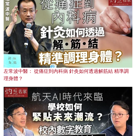
左常波中醫： 從痛症到內科病 針灸如何透過解筋結 精準調
理身體？