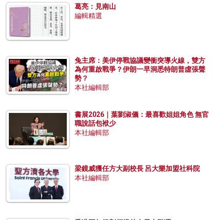
葛亮：見南山
編輯精選
兔主席：美伊停戰協議變衝突導火線，雙方
為何重啟戰爭？伊朗一早洞悉特朗普虛張聲
勢？
本社編輯部
書展2026｜葉劉淑儀：最喜歡姐姐角色 無官
職說話包袱少
本社編輯部
梁鏡威獲任方大副校長 呂大樂加盟社科院
本社編輯部