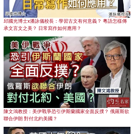
邱國光博士x潘詠儀校長：學習古文有何意義？ 粵語怎樣傳
承文言文之美？ 日常寫作如何應用？
陳文鴻教授：美伊戰爭恐引伊斯蘭國家全面反撲？ 俄羅斯欲
聯合伊朗 對付北約美國？