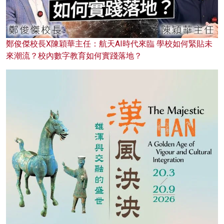
鄭俊傑校長X陳穎華主任：航天AI時代來臨 學校如何緊貼未
來潮流？校內數字教育如何實踐落地？