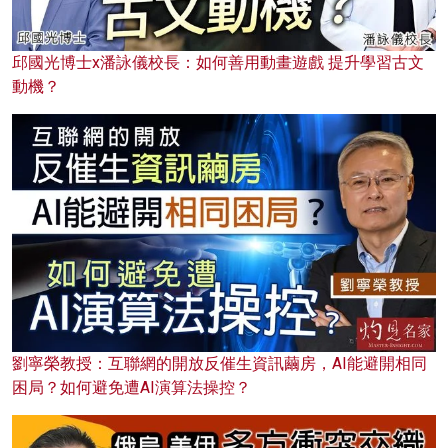
邱國光博士x潘詠儀校長：如何善用動畫遊戲 提升學習古文
動機？
劉寧榮教授：互聯網的開放反催生資訊繭房，AI能避開相同
困局？如何避免遭AI演算法操控？