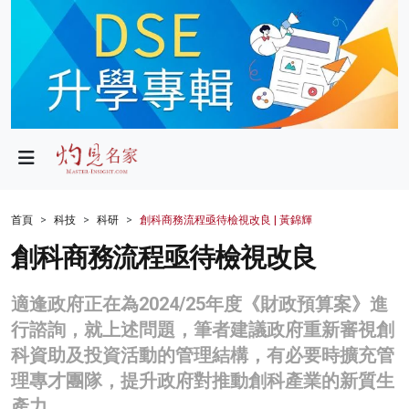
政局
教育
文化
財經
首頁
科技
科研
創科商務流程亟待檢視改良 | 黃錦輝
生活
創科商務流程亟待檢視改良
健康
適逢政府正在為2024/25年度《財政預算案》進
商業
行諮詢，就上述問題，筆者建議政府重新審視創
科資助及投資活動的管理結構，有必要時擴充管
科技
理專才團隊，提升政府對推動創科產業的新質生
影片
產力。