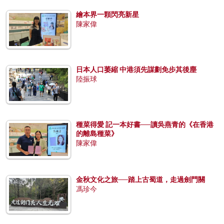
繪本界一顆閃亮新星
陳家偉
日本人口萎縮 中港須先謀劃免步其後塵
陸振球
種菜得愛 記一本好書──讀吳燕青的《在香港
的離島種菜》
陳家偉
金秋文化之旅──踏上古蜀道，走過劍門關
馮珍今