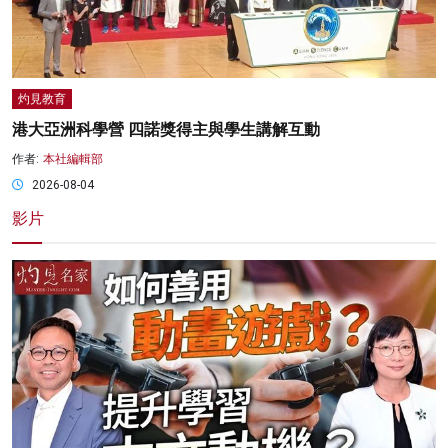
灼見教育
港大亞洲科學營 四諾獎得主與學生講解互動
作者:
本社編輯部
2026-08-04
影片