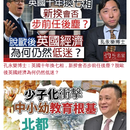
孔永樂博士：英國十年換七相，新揆會否步前任後塵？脫歐
後英國經濟為何仍然低迷？