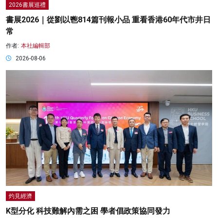
2026書展巡禮
書展2026｜從劉以鬯814篇刊報小品 重看香港60年代市井日
常
作者:
本社編輯部
2026-08-06
灼見經濟
K型分化 科技難解內需之困 學者倡政策協同發力