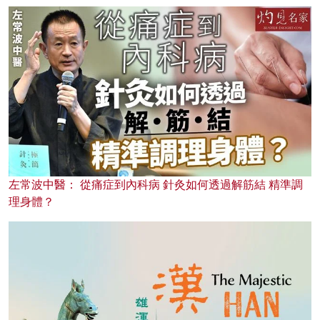
左常波中醫： 從痛症到內科病 針灸如何透過解筋結 精準調
理身體？