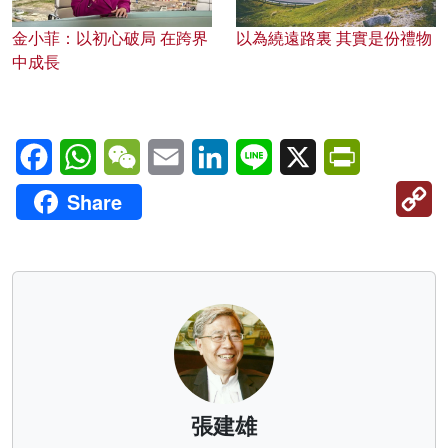
金小菲：以初心破局 在跨界
以為繞遠路裏 其實是份禮物
中成長
Facebook
WhatsApp
WeChat
Email
LinkedIn
Line
X
PrintFriendl
C
Share
Li
張建雄