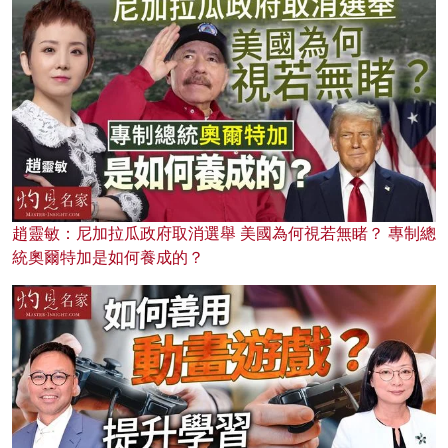
趙靈敏：尼加拉瓜政府取消選舉 美國為何視若無睹？ 專制總
統奧爾特加是如何養成的？