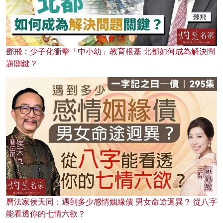
鄧飛：少子化衝擊「中小幼」教育根基 北都如何成為解決問
題關鍵？
曆法家侯天同：遇到多少感情姻緣債 男女命途迥異？ 從八字
能看透你的七情六欲？