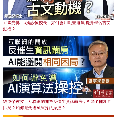
邱國光博士x潘詠儀校長：如何善用動畫遊戲 提升學習古文
動機？
劉寧榮教授：互聯網的開放反催生資訊繭房，AI能避開相同
困局？如何避免遭AI演算法操控？