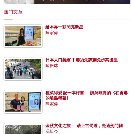
熱門文章
繪本界一顆閃亮新星
陳家偉
日本人口萎縮 中港須先謀劃免步其後塵
陸振球
種菜得愛 記一本好書──讀吳燕青的《在香港
的離島種菜》
陳家偉
金秋文化之旅──踏上古蜀道，走過劍門關
馮珍今