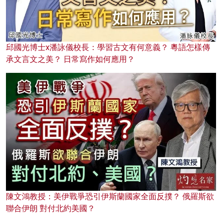
邱國光博士x潘詠儀校長：學習古文有何意義？ 粵語怎樣傳
承文言文之美？ 日常寫作如何應用？
陳文鴻教授：美伊戰爭恐引伊斯蘭國家全面反撲？ 俄羅斯欲
聯合伊朗 對付北約美國？