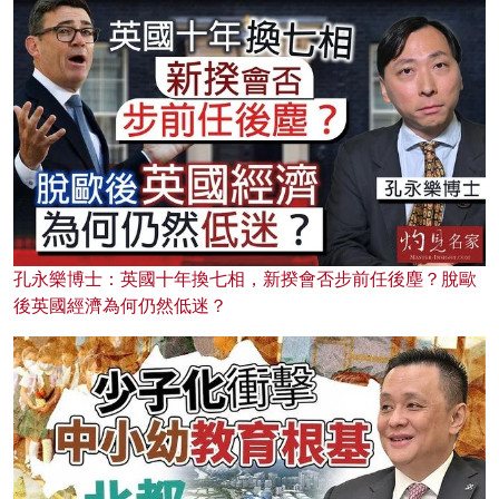
孔永樂博士：英國十年換七相，新揆會否步前任後塵？脫歐
後英國經濟為何仍然低迷？