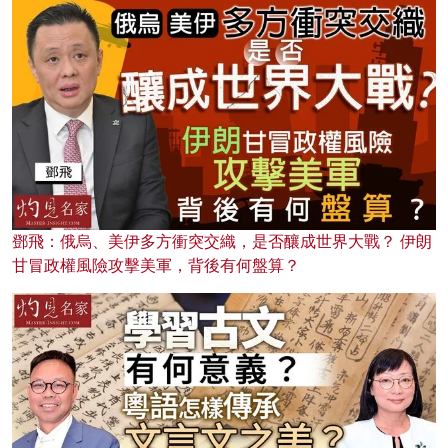
鄧飛：俄烏、美伊多方衝突交織，是否釀成世界大戰？ 伊朗
甘冒政權風險攻擊美軍，背後有何盤算？