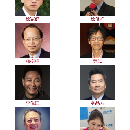
徐家健
徐俊祥
張樹槐
黃氏
李偉民
關品方