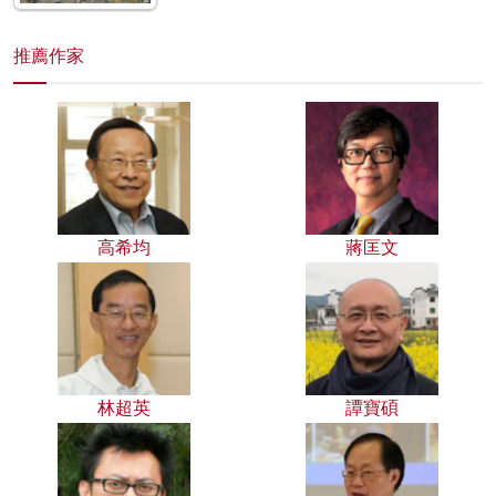
推薦作家
高希均
蔣匡文
林超英
譚寶碩