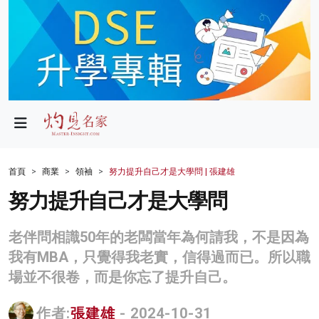
政局
教育
文化
財經
首頁
商業
領袖
努力提升自己才是大學問 | 張建雄
生活
努力提升自己才是大學問
健康
老伴問相識50年的老闆當年為何請我，不是因為
商業
我有MBA，只覺得我老實，信得過而已。所以職
場並不很卷，而是你忘了提升自己。
科技
影片
作者:
張建雄
- 2024-10-31