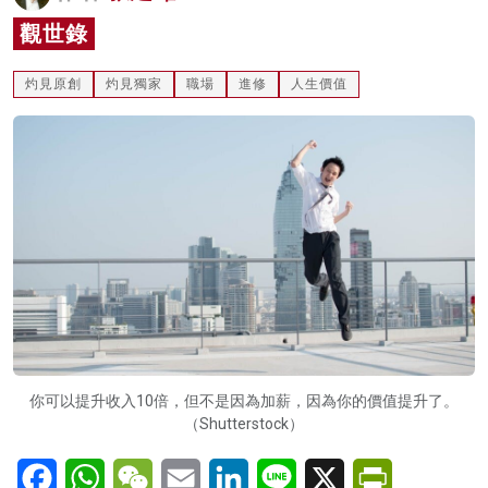
名家榜
觀世錄
灼見活動
灼見原創
灼見獨家
職場
進修
人生價值
關於我們
你可以提升收入10倍，但不是因為加薪，因為你的價值提升了。
（Shutterstock）
Facebook
WhatsApp
WeChat
Email
LinkedIn
Line
X
PrintFriendl