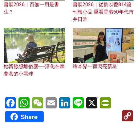
書展2026｜百無一用是書
書展2026｜從劉以鬯814篇
生？
刊報小品 重看香港60年代市
井日常
她留餘想離俗塵──溶化在幽
繪本界一顆閃亮新星
蘭巷的小雪球
Facebook
WhatsApp
WeChat
Email
LinkedIn
Line
X
PrintFriendl
C
Share
Li