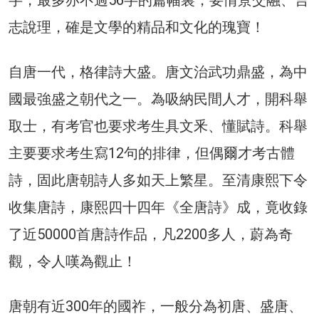
志說理，確是文學的精品和文化的瑰寶！
自唐一代，格律詩大盛。唐文治武功鼎盛，為中
國最強盛之朝代之一。為吸納民間人才，開科舉
取士，有考官也要求考生具文釆、懂賦詩。科舉
主要要求考生寫12句的排律，但偶爾才考古體
詩，固此唐朝詩人多如天上繁星。至清康熙下令
收集唐詩，康熙四十四年《全唐詩》成，竟收錄
了近50000首唐詩作品，凡2200多人，蔚為奇
觀，令人嘆為觀止！
唐朝有近300年的國祚，一般分為初唐、盛唐、