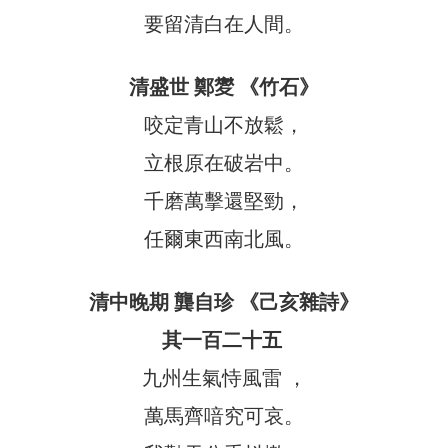
要留清白在人間。
清盛世 鄭夑 《竹石》
咬定青山不放鬆，
立根原在破岩中。
千磨萬擊還堅勁，
任爾東西南北風。
清中晚期 龔自珍 《己亥雜詩》
其一百二十五
九州生氣恃風雷 ，
萬馬齊喑究可哀。