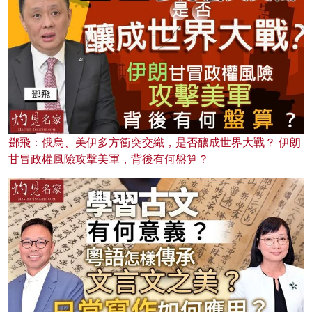
鄧飛：俄烏、美伊多方衝突交織，是否釀成世界大戰？ 伊朗
甘冒政權風險攻擊美軍，背後有何盤算？