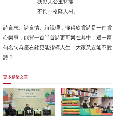
我勸天公重抖擻，
不拘一格降人材。
詩言志、詩言情、詩說理，懂得欣賞詩是一件賞
心樂事，能背一首半首詩更可樂在其中，選一兩
句名句為座右銘更能指導人生，大家又豈能不愛
詩？
更多精采文章