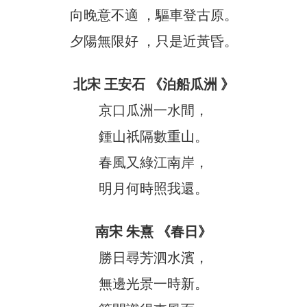
向晚意不適 ，驅車登古原。
夕陽無限好 ，只是近黃昏。
北宋 王安石 《泊船瓜洲 》
京口瓜洲一水間，
鍾山祇隔數重山。
春風又綠江南岸，
明月何時照我還。
南宋 朱熹 《春日》
勝日尋芳泗水濱，
無邊光景一時新。