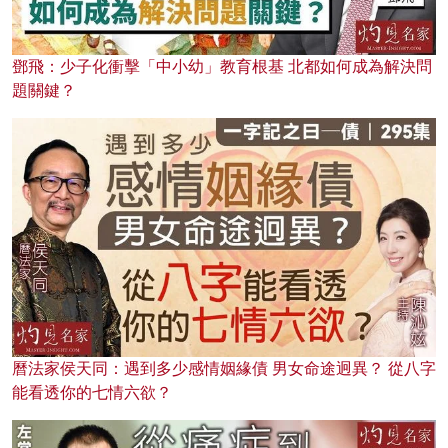
鄧飛：少子化衝擊「中小幼」教育根基 北都如何成為解決問
題關鍵？
曆法家侯天同：遇到多少感情姻緣債 男女命途迥異？ 從八字
能看透你的七情六欲？