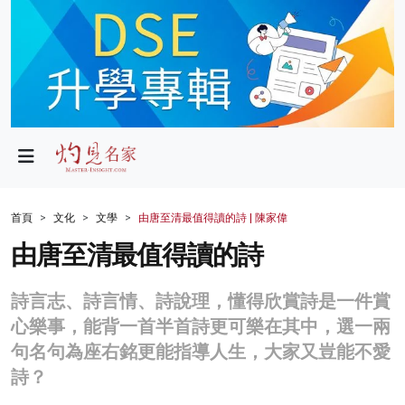
政局
教育
文化
財經
首頁
文化
文學
由唐至清最值得讀的詩 | 陳家偉
生活
由唐至清最值得讀的詩
健康
詩言志、詩言情、詩說理，懂得欣賞詩是一件賞
商業
心樂事，能背一首半首詩更可樂在其中，選一兩
句名句為座右銘更能指導人生，大家又豈能不愛
科技
詩？
影片