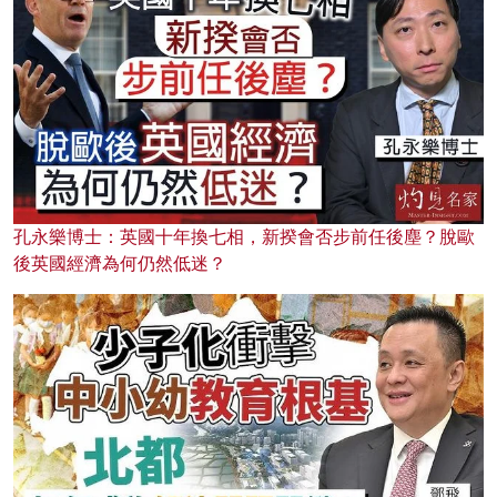
孔永樂博士：英國十年換七相，新揆會否步前任後塵？脫歐
後英國經濟為何仍然低迷？