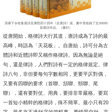
清康下令收集唐詩至康熙四十四年《全唐詩》成，書中竟收錄了近50000
首唐詩作品。（書封）
從唐開始，格律詩大行其道，唐詩成為了詩的最
高峰，時語為「天花板」。自唐始，詩可分為古
體詩和近體詩即又稱作格律詩。因為無論是絕
句，還是律詩，人們對詩有一定的格律規定。律
詩八句，非但要每句字數相同，更要平仄對偶，
又要有四聯的要求（首聯、頷聯、頸聯、尾
聯），還有要對仗、用典，要排非常嚴格。要寫
一首短小精幹的格律詩，殊不簡單。最小只有20
字，最多亦不過56字的篇幅裏，要情景交融、言