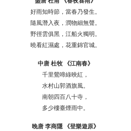
盛唐 杜甫 《春夜喜雨》
好雨知時節，當春乃發生。
隨風潛入夜，潤物細無聲。
野徑雲俱黑，江船火獨明。
曉看紅濕處，花重錦官城。
中唐 杜牧 《江南春》
千里鶯啼綠映紅，
水村山郭酒旗風。
南朝四百八十寺，
多少樓臺煙雨中。
晚唐 李商隱 《登樂遊原》