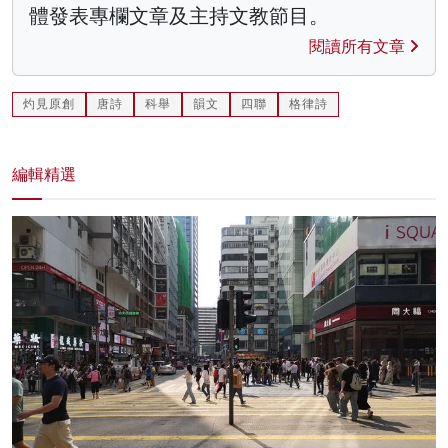
體發表專欄文章及主持文教節目。
閱讀所有文章
灼見原創
唐詩
科舉
韻文
四聯
格律詩
編輯精選