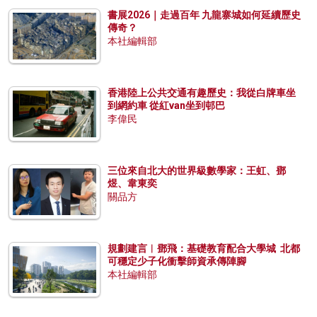
書展2026｜走過百年 九龍寨城如何延續歷史
傳奇？
本社編輯部
香港陸上公共交通有趣歷史：我從白牌車坐
到網約車 從紅van坐到邨巴
李偉民
三位來自北大的世界級數學家：王虹、鄧
煜、韋東奕
關品方
規劃建言︱鄧飛：基礎教育配合大學城 北都
可穩定少子化衝擊師資承傳陣腳
本社編輯部