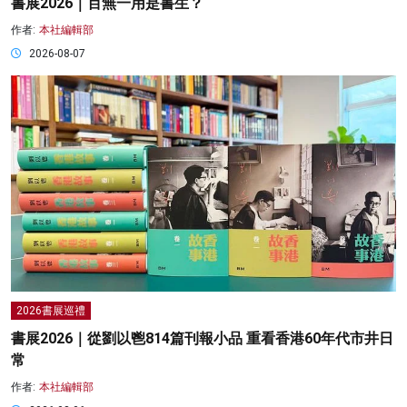
書展2026｜百無一用是書生？
作者:
本社編輯部
2026-08-07
2026書展巡禮
書展2026｜從劉以鬯814篇刊報小品 重看香港60年代市井日
常
作者:
本社編輯部