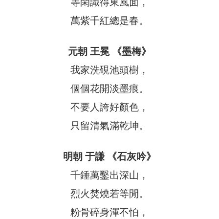
等閑識得東風面，
萬紫千紅總是春。
元朝 王冕 《墨梅》
我家洗硯池頭樹，
個個花開淡墨痕。
不要人誇好顏色，
只留清氣滿乾坤。
明朝 于謙 《石灰吟》
千錘萬鑿出深山，
烈火焚燒若等閒。
粉骨碎身渾不怕，