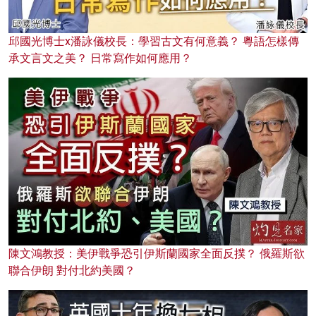
邱國光博士x潘詠儀校長：學習古文有何意義？ 粵語怎樣傳
承文言文之美？ 日常寫作如何應用？
陳文鴻教授：美伊戰爭恐引伊斯蘭國家全面反撲？ 俄羅斯欲
聯合伊朗 對付北約美國？