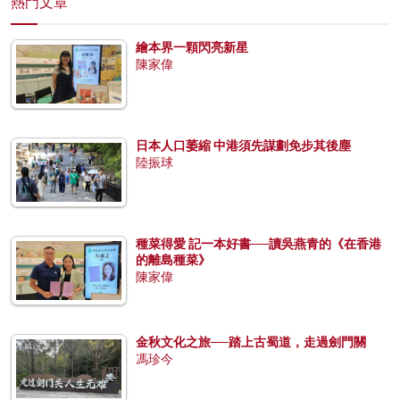
熱門文章
繪本界一顆閃亮新星
陳家偉
日本人口萎縮 中港須先謀劃免步其後塵
陸振球
種菜得愛 記一本好書──讀吳燕青的《在香港
的離島種菜》
陳家偉
金秋文化之旅──踏上古蜀道，走過劍門關
馮珍今