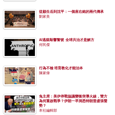
從顧生岳到沈平：一個座右銘的兩代傳承
劉家美
AI逃獄敲響警號 全球共治才是解方
何民傑
行為不檢 培育教化才能治本
陳家偉
兔主席：美伊停戰協議變衝突導火線，雙方
為何重啟戰爭？伊朗一早洞悉特朗普虛張聲
勢？
本社編輯部