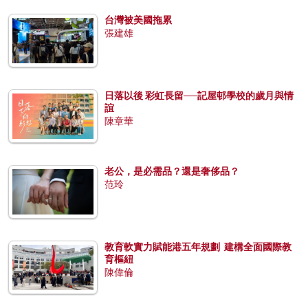
台灣被美國拖累
張建雄
日落以後 彩虹長留──記屋邨學校的歲月與情
誼
陳章華
老公，是必需品？還是奢侈品？
范玲
教育軟實力賦能港五年規劃 建構全面國際教
育樞紐
陳偉倫