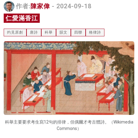
作者:
陳家偉
- 2024-09-18
名家榜
仁愛滿香江
灼見活動
灼見原創
唐詩
科舉
韻文
四聯
格律詩
關於我們
科舉主要要求考生寫12句的排律，但偶爾才考古體詩。（Wikimedia
Commons）