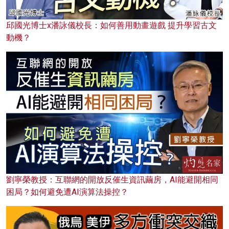
邱國光博士x潘詠儀校長：如何善用動畫遊戲 提升學習古文
動機？
劉寧榮教授：互聯網的開放反催生資訊繭房，AI能避開相同
困局？如何避免遭AI演算法操控？