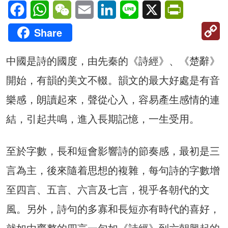
Facebook
WhatsApp
WeChat
Email
LinkedIn
Line
X
PrintFriendl
C
Share
Li
中國是詩的國度，由先秦的《詩經》、《楚辭》
開始，有韻的美文不輟。韻文的最大好處是有音
樂感，朗讀起來，聲從心入，容易產生感情的連
結，引起共鳴，進入長期記憶，一生受用。
至於字數，長和短會影響詩的節奏感，最初是三
言為主，後來隨着思想的複雜，每句詩的字數增
至四言、五言、六言及七言，視乎各朝代的文
風。另外，詩句的多寡和長短亦有時代的喜好，