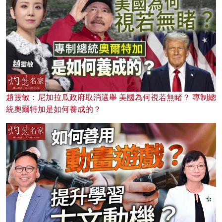
趙靈敏：尼加拉瓜政府取消選舉 美國為何視若無睹？ 專制總
統奧爾特加是如何養成的？