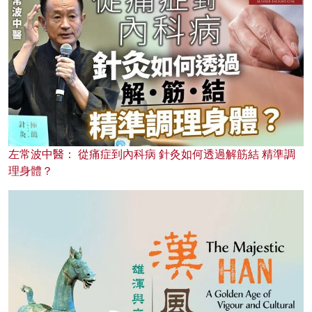
左常波中醫： 從痛症到內科病 針灸如何透過解筋結 精準調
理身體？