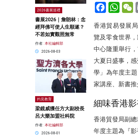
Facebook
WhatsA
W
2026書展巡禮
書展2026｜詹朗林：念
香港貿易發展局
經拜佛可使人生順遂？
不若如實觀照無常
覽及零食世界，
作者:
本社編輯部
中心隆重舉行，
2026-08-03
大夏日盛事，感
學」為年度主題
家講座、新書推
灼見教育
細味香港影
梁鏡威獲任方大副校長
呂大樂加盟社科院
香港貿發局副總
作者:
本社編輯部
年度主題為『影
2026-08-01