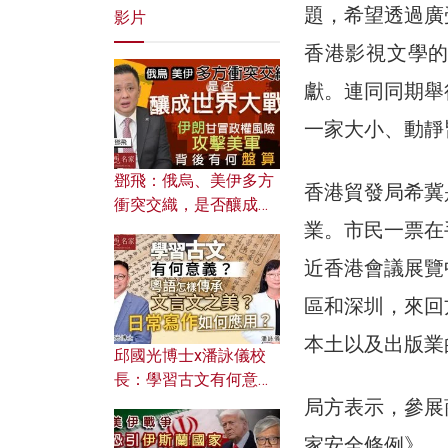
題，希望透過廣
影片
香港影視文學
獻。連同同期舉
一家大小、動靜
鄧飛：俄烏、美伊多方
香港貿發局希冀
衝突交織，是否釀成世
業。市民一票在
界大戰？ 伊朗甘冒政權
風險攻擊美軍，背後有
近香港會議展覽
何盤算？
區和深圳，來回
本土以及出版業
邱國光博士x潘詠儀校
長：學習古文有何意
義？ 粵語怎樣傳承文言
局方表示，參展
文之美？ 日常寫作如何
家安全條例》、