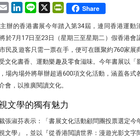
pp
eChat
Email
LinkedIn
Line
X
PrintFriendly
Share
主辦的香港書展今年踏入第34屆，連同香港運動
將於7月17日至23日（星期三至星期二）假香港會
市民及遊客只需一票在手，便可在匯聚約760家展
受文化書香、運動樂趣及零食滋味。今年書展以「
，場內場外將舉辦超過600項文化活動，涵蓋各式
介會，以推廣閱讀文化。
視文學的獨有魅力
裁張淑芬表示：「書展文化活動顧問團投票選定今
視文學』，並以『從香港閲讀世界：漫遊光影文字