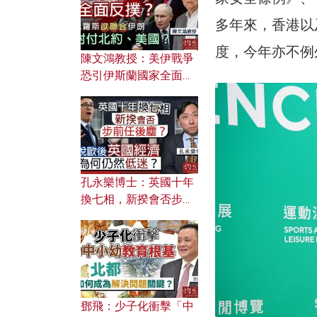
應用？
多年來，香港以
度，今年亦不例
陳文鴻教授：美伊戰爭
恐引伊斯蘭國家全面反
撲？ 俄羅斯欲聯合伊朗
對付北約美國？
孔永樂博士：英國十年
換七相，新揆會否步前
任後塵？脫歐後英國經
濟為何仍然低迷？
鄧飛：少子化衝擊「中