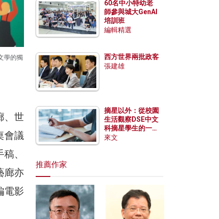
60名中小特幼老
師參與城大GenAI
培訓班
編輯精選
西方世界兩批政客
文學的獨
張建雄
摘星以外：從校園
廊、世
生活觀察DSE中文
科摘星學生的一點
桌會議
特質
來文
手稿、
推薦作家
藝廊亦
編電影