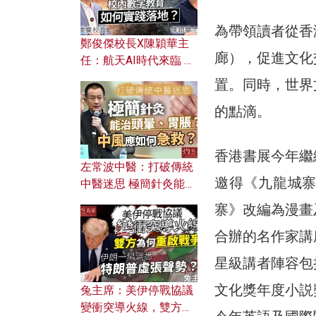
為帶領讀者從香
鄭俊傑校長X陳穎華主
廊），促進文化
任：航天AI時代來臨 學
校如何緊貼未來潮流？
置。同時，世界
校內數字教育如何實踐
的點滴。
落地？
香港書展今年繼
左常波中醫：打破傳統
邀得《九龍城
中醫迷思 極簡針灸能治
頭暈、胃脹？中風應如
寨》改編為漫畫
何急救？
合辦的名作家講
星級講者陣容包
文化獎年度小説
兔主席：美伊停戰協議
變衝突導火線，雙方為