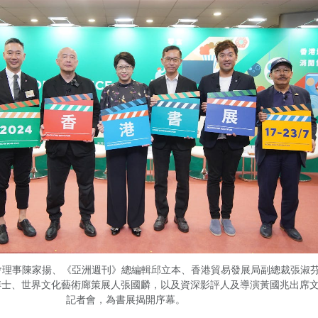
會理事陳家揚、《亞洲週刊》總編輯邱立本、香港貿易發展局副總裁張淑
博士、世界文化藝術廊策展人張國麟，以及資深影評人及導演黃國兆出席
記者會，為書展揭開序幕。