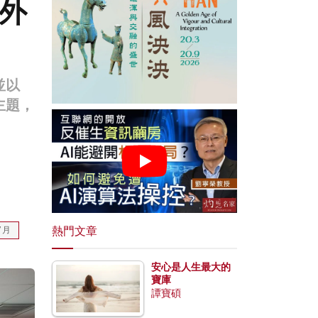
海外
並以
主題，
。
熱門文章
7月
安心是人生最大的
寶庫
譚寶碩