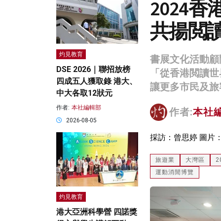
2024
共揚閲
灼見教育
書展文化活動顧
DSE 2026｜聯招放榜
「從香港閲讀世
四成五人獲取錄 港大、
讓更多市民及旅
中大各取12狀元
作者:
本社編輯部
作者:
本社
2026-08-05
採訪：曾思婷 圖片
旅遊業
大灣區
2
運動消閒博覽
灼見教育
港大亞洲科學營 四諾獎