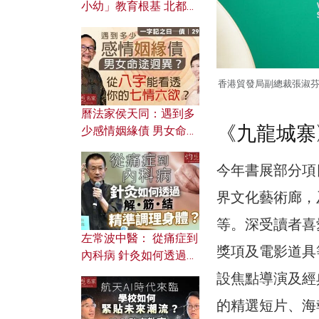
小幼」教育根基 北都如
何成為解決問題關鍵？
香港貿發局副總裁張淑
曆法家侯天同：遇到多
《九龍城寨
少感情姻緣債 男女命途
迥異？ 從八字能看透你
的七情六欲？
今年書展部分項
界文化藝術廊，
等。深受讀者喜
左常波中醫： 從痛症到
獎項及電影道具
內科病 針灸如何透過解
筋結 精準調理身體？
設焦點導演及經
的精選短片、海