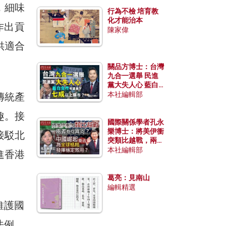
，細味
行為不檢 培育教
化才能治本
作出貢
陳家偉
供適合
」
關品方博士：台灣
九合一選舉 民進
黨大失人心 藍白
合作有望拿下七成
本社編輯部
傳統產
以上縣市？
趣。接
國際關係學者孔永
樂博士：將美伊衝
接駁北
突類比越戰，兩者
有何異同？中國崛
本社編輯部
進香港
起能否為全球格局
發揮穩定效用？
葛亮：見南山
編輯精選
維護國
法例。