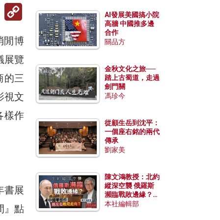
Copy
Link
AI發展美國搞小院
高牆 中國推多邊
合作
消閒博
關品方
議展覽
金秋文化之旅──
商的三
踏上古蜀道，走過
劍門關
影視文
馮珍今
各樣作
從顧生岳到沈平：
一個座右銘的兩代
傳承
劉家美
陳文鴻教授：北約
縱深空襲 俄羅斯
年書展
瀕臨戰敗邊緣？中
國零部件能左右戰
本社編輯部
間』點
局走向？