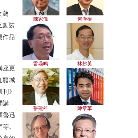
文藝
陳家偉
何漢權
互動裝
視作品
雷鼎鳴
林超英
講座更
九龍城
週刊》
開講，
張建雄
陳章華
獲魯迅
宇等。