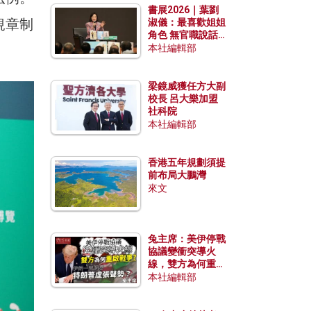
書展2026｜葉劉
規章制
淑儀：最喜歡姐姐
角色 無官職說話
包袱少
本社編輯部
梁鏡威獲任方大副
校長 呂大樂加盟
社科院
本社編輯部
香港五年規劃須提
前布局大鵬灣
來文
兔主席：美伊停戰
協議變衝突導火
線，雙方為何重啟
戰爭？伊朗一早洞
本社編輯部
悉特朗普虛張聲
勢？