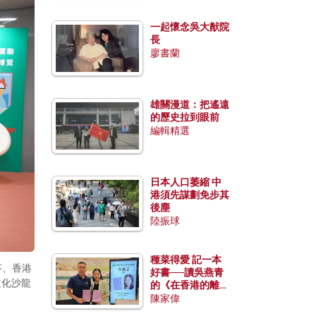
一起懷念吳大猷院
長
廖書蘭
雄關漫道：把遙遠
的歷史拉到眼前
編輯精選
日本人口萎縮 中
港須先謀劃免步其
後塵
陸振球
種菜得愛 記一本
芬、香港
好書──讀吳燕青
文化沙龍
的《在香港的離島
種菜》
陳家偉