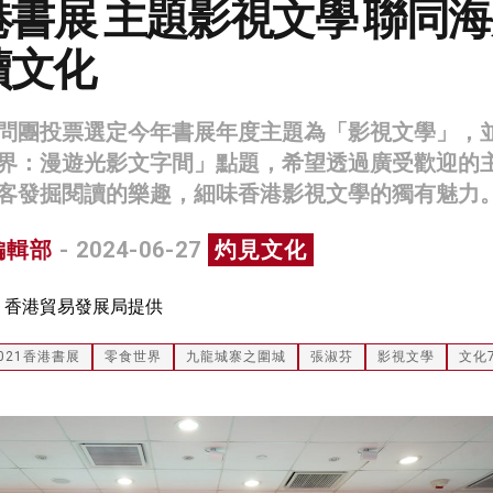
香港書展 主題影視文學 聯同
讀文化
問團投票選定今年書展年度主題為「影視文學」，
界：漫遊光影文字間」點題，希望透過廣受歡迎的
客發掘閱讀的樂趣，細味香港影視文學的獨有魅力
編輯部
- 2024-06-27
灼見文化
：香港貿易發展局提供
021香港書展
零食世界
九龍城寨之圍城
張淑芬
影視文學
文化