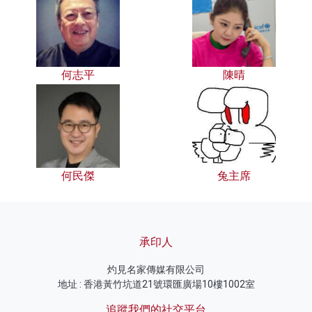
何志平
陳晴
何民傑
兔主席
承印人
灼見名家傳媒有限公司
地址 : 香港黃竹坑道21號環匯廣場10樓1002室
追蹤我們的社交平台