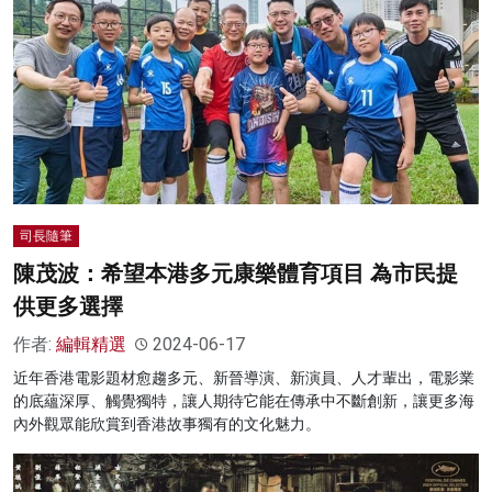
司長隨筆
陳茂波：希望本港多元康樂體育項目 為市民提
供更多選擇
作者:
編輯精選
2024-06-17
近年香港電影題材愈趨多元、新晉導演、新演員、人才輩出，電影業
的底蘊深厚、觸覺獨特，讓人期待它能在傳承中不斷創新，讓更多海
內外觀眾能欣賞到香港故事獨有的文化魅力。