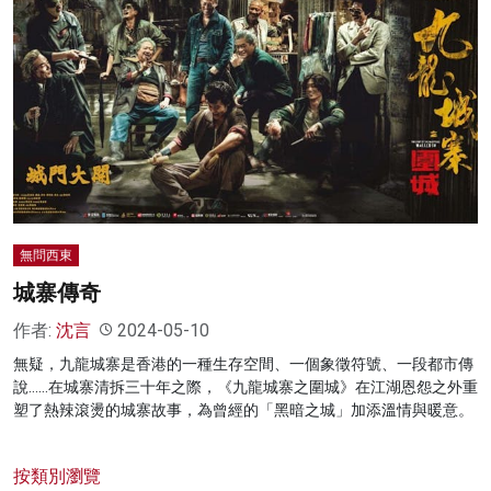
無問西東
城寨傳奇
作者:
沈言
2024-05-10
無疑，九龍城寨是香港的一種生存空間、一個象徵符號、一段都市傳
說……在城寨清拆三十年之際，《九龍城寨之圍城》在江湖恩怨之外重
塑了熱辣滾燙的城寨故事，為曾經的「黑暗之城」加添溫情與暖意。
按類別瀏覽