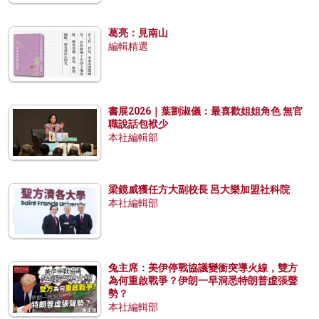
葛亮：見南山
編輯精選
書展2026｜葉劉淑儀：最喜歡姐姐角色 無官
職說話包袱少
本社編輯部
梁鏡威獲任方大副校長 呂大樂加盟社科院
本社編輯部
兔主席：美伊停戰協議變衝突導火線，雙方
為何重啟戰爭？伊朗一早洞悉特朗普虛張聲
勢？
本社編輯部