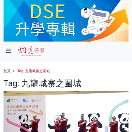
政局
教育
文化
財經
首頁
Tag: 九龍城寨之圍城
生活
Tag: 九龍城寨之圍城
健康
商業
科技
影片