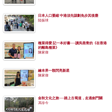
日本人口萎縮 中港須先謀劃免步其後塵
陸振球
種菜得愛 記一本好書──讀吳燕青的《在香港
的離島種菜》
陳家偉
繪本界一顆閃亮新星
陳家偉
金秋文化之旅──踏上古蜀道，走過劍門關
馮珍今