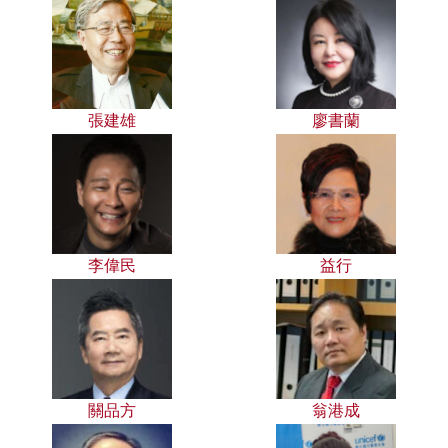
張建雄
廖書蘭
李偉民
益行
關品方
翁港成