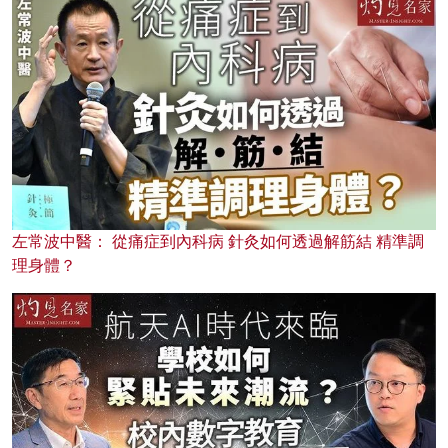
左常波中醫： 從痛症到內科病 針灸如何透過解筋結 精準調
理身體？