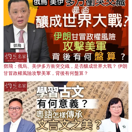
鄧飛：俄烏、美伊多方衝突交織，是否釀成世界大戰？ 伊朗
甘冒政權風險攻擊美軍，背後有何盤算？