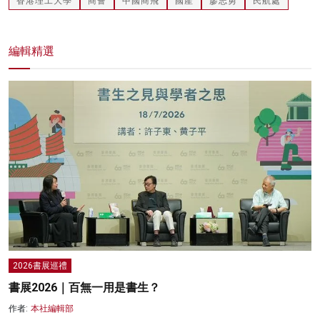
香港理工大學
商薈
中國商飛
國產
廖志勇
民航處
編輯精選
2026書展巡禮
書展2026｜百無一用是書生？
作者:
本社編輯部