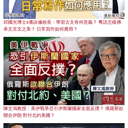
邱國光博士x潘詠儀校長：學習古文有何意義？ 粵語怎樣傳
承文言文之美？ 日常寫作如何應用？
陳文鴻教授：美伊戰爭恐引伊斯蘭國家全面反撲？ 俄羅斯欲
聯合伊朗 對付北約美國？