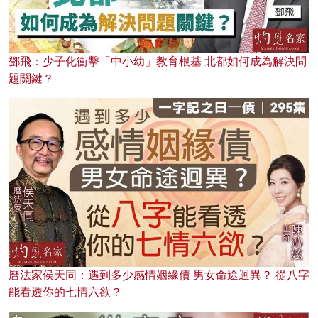
鄧飛：少子化衝擊「中小幼」教育根基 北都如何成為解決問
題關鍵？
曆法家侯天同：遇到多少感情姻緣債 男女命途迥異？ 從八字
能看透你的七情六欲？