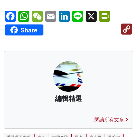
Facebook
WhatsApp
WeChat
Email
LinkedIn
Line
X
PrintFriendl
C
Share
Li
編輯精選
閱讀所有文章