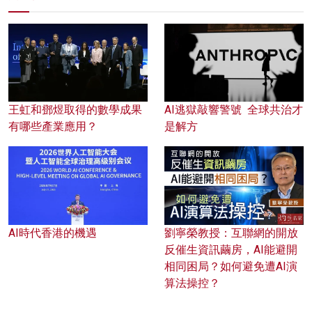
王虹和鄧煜取得的數學成果
AI逃獄敲響警號 全球共治才
有哪些產業應用？
是解方
AI時代香港的機遇
劉寧榮教授：互聯網的開放
反催生資訊繭房，AI能避開
相同困局？如何避免遭AI演
算法操控？