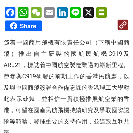
Facebook
WhatsApp
WeChat
Email
LinkedIn
Line
X
PrintFriendl
C
Share
Li
隨着中國商用飛機有限責任公司（下稱中國商
飛）推出自主研製的國航民航機C919及
ARJ21，標誌着中國航空製造業邁向嶄新里程。
曾參與C919研發的前期工作的香港民航處，以
及與中國商飛簽署合作備忘錄的香港理工大學對
此表示鼓舞，並相信一貫積極推展航空業的香
港，可望在國產民航飛機持續研究及爭取國際認
證等範疇，發揮重要的支持作用，並達致互利共
贏。