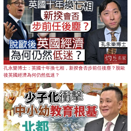
孔永樂博士：英國十年換七相，新揆會否步前任後塵？脫歐
後英國經濟為何仍然低迷？