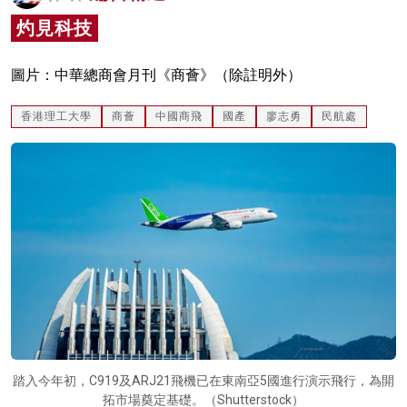
名家榜
灼見科技
灼見活動
圖片：中華總商會月刊《商薈》（除註明外）
關於我們
香港理工大學
商薈
中國商飛
國產
廖志勇
民航處
踏入今年初，C919及ARJ21飛機已在東南亞5國進行演示飛行，為開
拓市場奠定基礎。（Shutterstock）