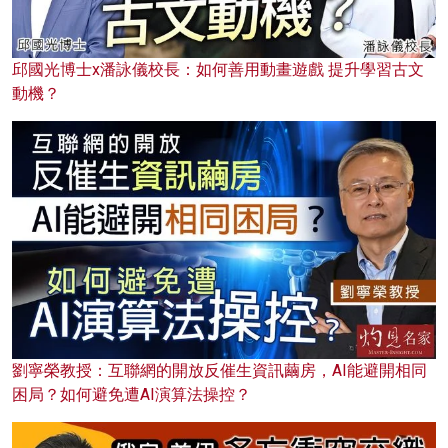
邱國光博士x潘詠儀校長：如何善用動畫遊戲 提升學習古文
動機？
劉寧榮教授：互聯網的開放反催生資訊繭房，AI能避開相同
困局？如何避免遭AI演算法操控？