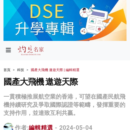
政局
教育
文化
財經
首頁
科技
國產大飛機 遨遊天際 | 編輯精選
生活
國產大飛機 遨遊天際
健康
一貫積極推展航空業的香港，可望在國產民航飛
商業
機持續研究及爭取國際認證等範疇，發揮重要的
支持作用，並達致互利共贏。
科技
影片
作者:
編輯精選
- 2024-05-04