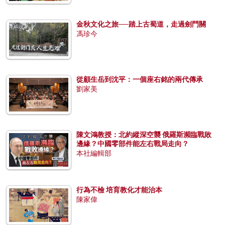
金秋文化之旅──踏上古蜀道，走過劍門關
馮珍今
從顧生岳到沈平：一個座右銘的兩代傳承
劉家美
陳文鴻教授：北約縱深空襲 俄羅斯瀕臨戰敗
邊緣？中國零部件能左右戰局走向？
本社編輯部
行為不檢 培育教化才能治本
陳家偉