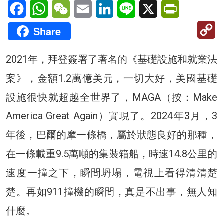
Facebook
WhatsApp
WeChat
Email
LinkedIn
Line
X
PrintFriendl
C
Share
Li
2021年，拜登簽署了著名的《基礎設施和就業法
案》，金額1.2萬億美元，一切大好，美國基礎
設施很快就超越全世界了，MAGA（按：Make
America Great Again）實現了。2024年3月，3
年後，巴爾的摩一條橋，屬於狀態良好的那種，
在一條載重9.5萬噸的集裝箱船，時速14.8公里的
速度一撞之下，瞬間坍塌，電視上看得清清楚
楚。再如911撞機的瞬間，真是不出事，無人知
什麼。