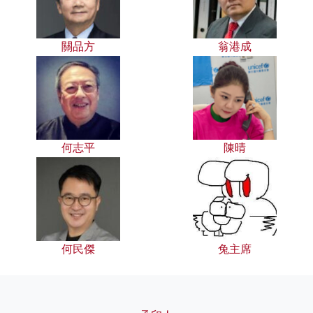
關品方
翁港成
何志平
陳晴
何民傑
兔主席