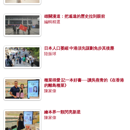
雄關漫道：把遙遠的歷史拉到眼前
編輯精選
日本人口萎縮 中港須先謀劃免步其後塵
陸振球
種菜得愛 記一本好書──讀吳燕青的《在香港
的離島種菜》
陳家偉
繪本界一顆閃亮新星
陳家偉