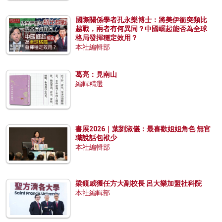
國際關係學者孔永樂博士：將美伊衝突類比
越戰，兩者有何異同？中國崛起能否為全球
格局發揮穩定效用？
本社編輯部
葛亮：見南山
編輯精選
書展2026｜葉劉淑儀：最喜歡姐姐角色 無官
職說話包袱少
本社編輯部
梁鏡威獲任方大副校長 呂大樂加盟社科院
本社編輯部