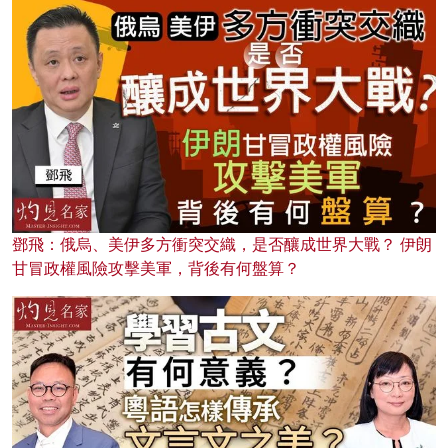
鄧飛：俄烏、美伊多方衝突交織，是否釀成世界大戰？ 伊朗
甘冒政權風險攻擊美軍，背後有何盤算？