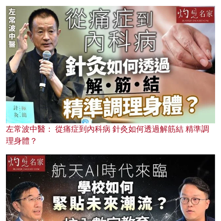
左常波中醫： 從痛症到內科病 針灸如何透過解筋結 精準調
理身體？