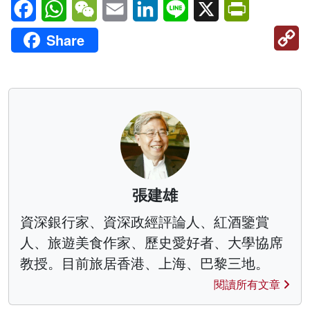
Facebook
WhatsApp
WeChat
Email
LinkedIn
Line
X
PrintFriendl
C
Share
Li
張建雄
資深銀行家、資深政經評論人、紅酒鑒賞
人、旅遊美食作家、歷史愛好者、大學協席
教授。目前旅居香港、上海、巴黎三地。
閱讀所有文章