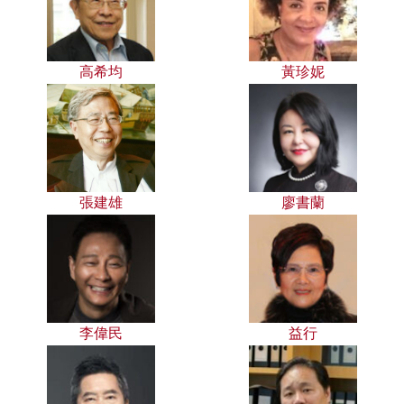
高希均
黃珍妮
張建雄
廖書蘭
李偉民
益行