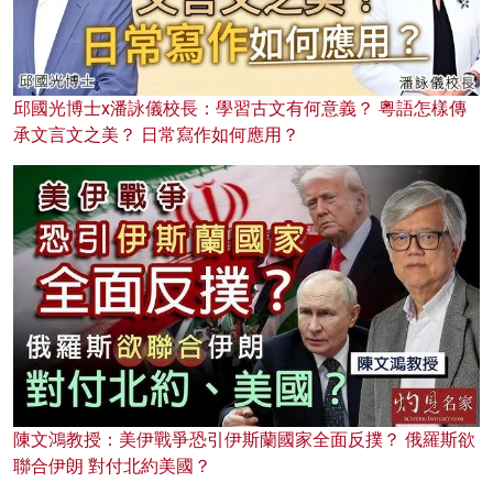
邱國光博士x潘詠儀校長：學習古文有何意義？ 粵語怎樣傳
承文言文之美？ 日常寫作如何應用？
陳文鴻教授：美伊戰爭恐引伊斯蘭國家全面反撲？ 俄羅斯欲
聯合伊朗 對付北約美國？