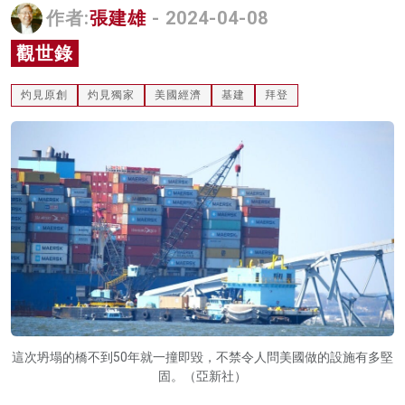
作者:
張建雄
- 2024-04-08
名家榜
觀世錄
灼見活動
灼見原創
灼見獨家
美國經濟
基建
拜登
關於我們
這次坍塌的橋不到50年就一撞即毀，不禁令人問美國做的設施有多堅
固。（亞新社）