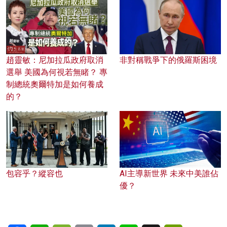
趙靈敏：尼加拉瓜政府取消
非對稱戰爭下的俄羅斯困境
選舉 美國為何視若無睹？ 專
制總統奧爾特加是如何養成
的？
包容乎？縱容也
AI主導新世界 未來中美誰佔
優？