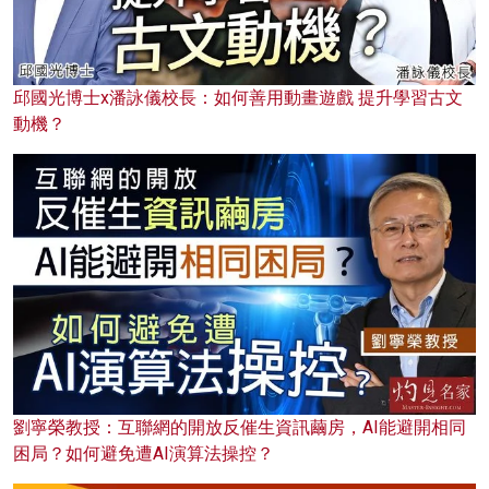
邱國光博士x潘詠儀校長：如何善用動畫遊戲 提升學習古文
動機？
劉寧榮教授：互聯網的開放反催生資訊繭房，AI能避開相同
困局？如何避免遭AI演算法操控？