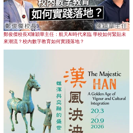
鄭俊傑校長X陳穎華主任：航天AI時代來臨 學校如何緊貼未
來潮流？校內數字教育如何實踐落地？