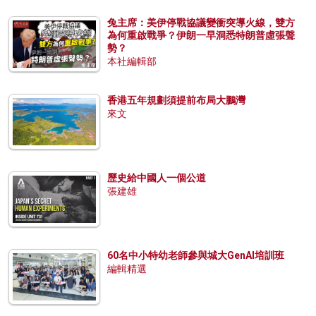
兔主席：美伊停戰協議變衝突導火線，雙方
為何重啟戰爭？伊朗一早洞悉特朗普虛張聲
勢？
本社編輯部
香港五年規劃須提前布局大鵬灣
來文
歷史給中國人一個公道
張建雄
60名中小特幼老師參與城大GenAI培訓班
編輯精選