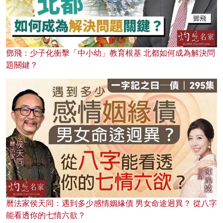
鄧飛：少子化衝擊「中小幼」教育根基 北都如何成為解決問
題關鍵？
曆法家侯天同：遇到多少感情姻緣債 男女命途迥異？ 從八字
能看透你的七情六欲？