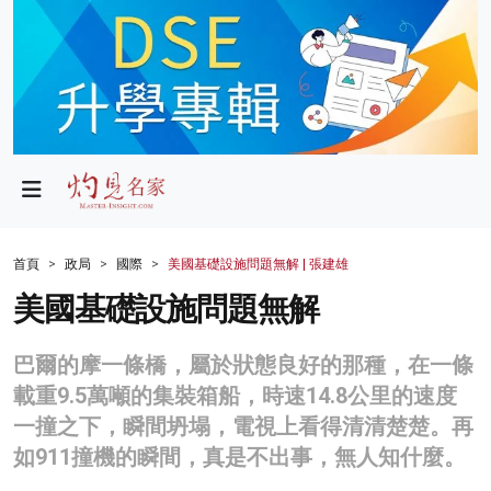
政局
教育
文化
財經
首頁
政局
國際
美國基礎設施問題無解 | 張建雄
生活
美國基礎設施問題無解
健康
巴爾的摩一條橋，屬於狀態良好的那種，在一條
商業
載重9.5萬噸的集裝箱船，時速14.8公里的速度
一撞之下，瞬間坍塌，電視上看得清清楚楚。再
科技
如911撞機的瞬間，真是不出事，無人知什麼。
影片