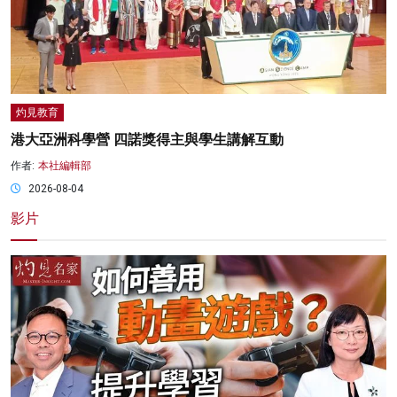
灼見教育
港大亞洲科學營 四諾獎得主與學生講解互動
作者:
本社編輯部
2026-08-04
影片