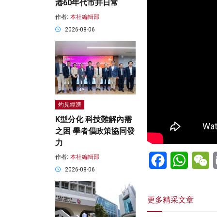
港60年代市井日常
作者:
本社編輯部
2026-08-06
灼見經濟
K型分化 科技難解內需
之困 學者倡政策協同發
力
Facebook
WhatsA
W
作者:
本社編輯部
2026-08-06
更多精采文章