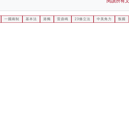
閱讀所有
一國兩制
基本法
港獨
雷鼎鳴
23條立法
中美角力
叛國