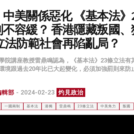
中美關係惡化 《基本法》2
刻不容緩？ 香港隱藏叛國、
 立法防範社會再陷亂局？
學院講座教授雷鼎鳴認為，《基本法》23條立法有
環境跟過去20年比已大起變化，必須加強罰則來防
編輯部
- 2024-02-23
灼見政治
一國兩制
基本法
港獨
雷鼎鳴
23條立法
中美角力
叛國