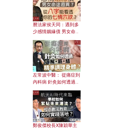
曆法家侯天同：遇到多
少感情姻緣債 男女命途
迥異？ 從八字能看透你
的七情六欲？
左常波中醫： 從痛症到
內科病 針灸如何透過解
筋結 精準調理身體？
鄭俊傑校長X陳穎華主