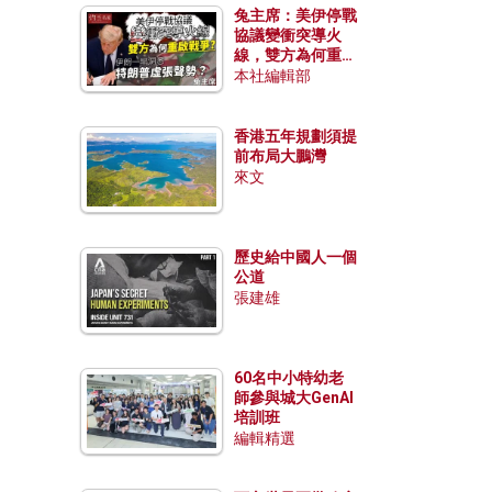
兔主席：美伊停戰
協議變衝突導火
線，雙方為何重啟
戰爭？伊朗一早洞
本社編輯部
悉特朗普虛張聲
勢？
香港五年規劃須提
前布局大鵬灣
來文
歷史給中國人一個
公道
張建雄
60名中小特幼老
師參與城大GenAI
培訓班
編輯精選