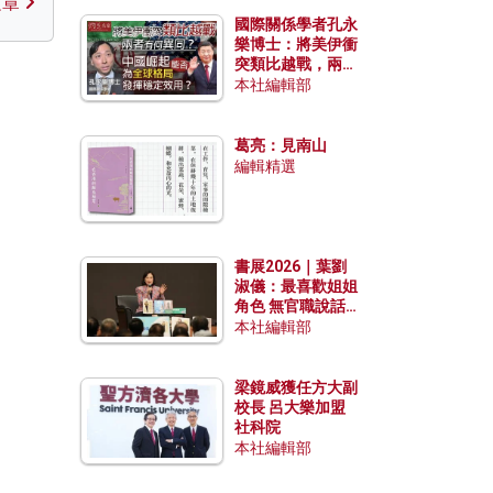
文章
國際關係學者孔永
樂博士：將美伊衝
突類比越戰，兩者
有何異同？中國崛
本社編輯部
起能否為全球格局
發揮穩定效用？
葛亮：見南山
編輯精選
書展2026｜葉劉
淑儀：最喜歡姐姐
角色 無官職說話
包袱少
本社編輯部
梁鏡威獲任方大副
校長 呂大樂加盟
社科院
本社編輯部