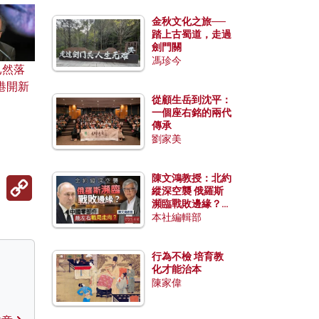
金秋文化之旅──
踏上古蜀道，走過
劍門關
馮珍今
已然落
港開新
從顧生岳到沈平：
一個座右銘的兩代
傳承
劉家美
陳文鴻教授：北約
Copy
Link
縱深空襲 俄羅斯
瀕臨戰敗邊緣？中
國零部件能左右戰
本社編輯部
局走向？
行為不檢 培育教
化才能治本
陳家偉