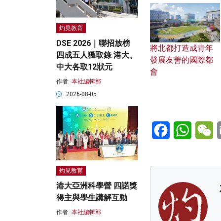
灼見教育
DSE 2026｜聯招放榜
將北都打造成青年
四成五人獲取錄 港大、
發展友善的國際都
中大各取12狀元
會
作者:
本社編輯部
2026-08-05
Facebook
WhatsA
W
灼見教育
港大亞洲科學營 四諾獎
得主與學生講解互動
作者:
本社編輯部