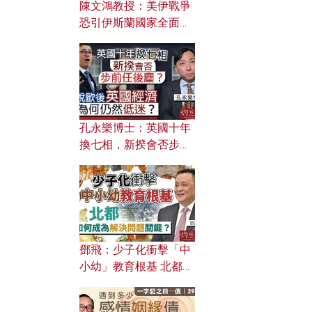
陳文鴻教授：美伊戰爭
恐引伊斯蘭國家全面反
撲？ 俄羅斯欲聯合伊朗
對付北約美國？
孔永樂博士：英國十年
換七相，新揆會否步前
任後塵？脫歐後英國經
濟為何仍然低迷？
鄧飛：少子化衝擊「中
小幼」教育根基 北都如
何成為解決問題關鍵？