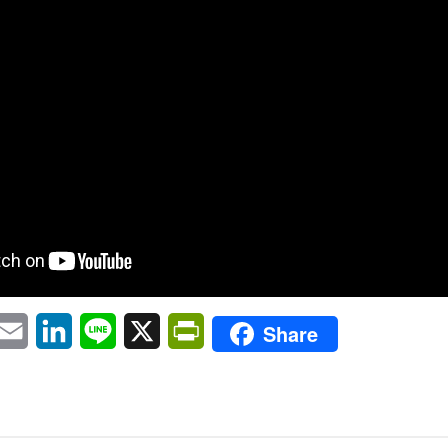
pp
eChat
Email
LinkedIn
Line
X
PrintFriendly
Share