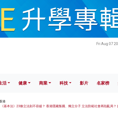
健康
商業
科技
影片
名家榜
Fri Aug 07 2
生活
健康
商業
科技
影片
名家榜
香港
《基本法》23條立法刻不容緩？ 香港隱藏叛國、獨立分子 立法防範社會再陷亂局？ |