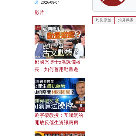
2026-08-04
影片
灼見原創
灼見獨家
邱國光博士x潘詠儀校
長：如何善用動畫遊戲
提升學習古文動機？
劉寧榮教授：互聯網的
開放反催生資訊繭房，
AI能避開相同困局？如