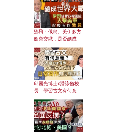
何避免遭AI演算法操
控？
鄧飛：俄烏、美伊多方
衝突交織，是否釀成世
界大戰？ 伊朗甘冒政權
風險攻擊美軍，背後有
何盤算？
邱國光博士x潘詠儀校
長：學習古文有何意
義？ 粵語怎樣傳承文言
文之美？ 日常寫作如何
應用？