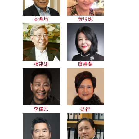
高希均
黃珍妮
張建雄
廖書蘭
李偉民
益行