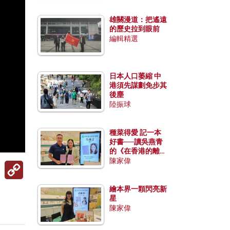
雄關漫道：把遙遠
的歷史拉到眼前
編輯精選
日本人口萎縮 中
港須先謀劃免步其
後塵
陸振球
種菜得愛 記一本
好書──讀吳燕青
的《在香港的離島
種菜》
陳家偉
Copy
Link
繪本界一顆閃亮新
星
陳家偉