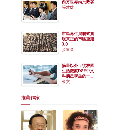
西方世界兩批政客
張建雄
市區再生局範式實
現真正的市區重建
3.0
張量童
摘星以外：從校園
生活觀察DSE中文
科摘星學生的一點
特質
來文
推薦作家