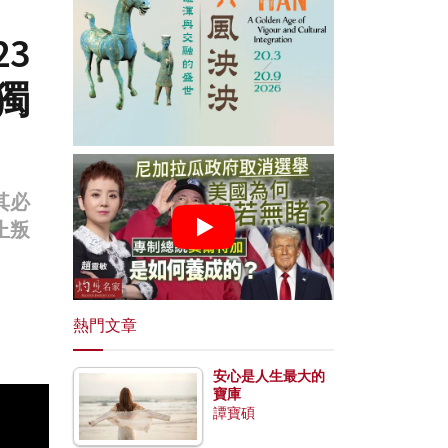
3
獨
其必
止叛
熱門文章
安心是人生最大的
寶庫
譚寶碩