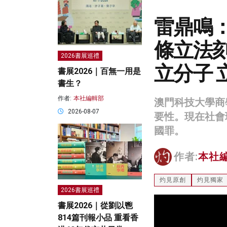
雷鼎鳴：
條立法
2026書展巡禮
立分子
書展2026｜百無一用是
書生？
作者:
本社編輯部
澳門科技大學商
2026-08-07
要性。現在社會
國罪。
作者:
本社
灼見原創
灼見獨家
2026書展巡禮
書展2026｜從劉以鬯
814篇刊報小品 重看香