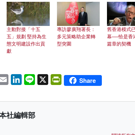
主動對接「十五
專訪廖廣翔署長：
舊香港模式
五」規劃 堅持為生
多元策略助企業轉
幕──恰是香
態文明建設作出貢
型突圍
篇章的契機
獻
pp
eChat
Email
LinkedIn
Line
X
PrintFriendly
Share
本社編輯部