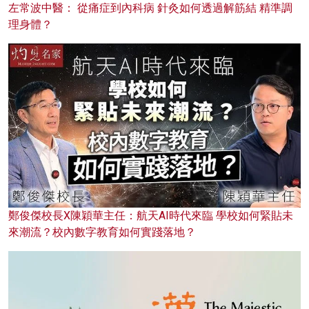
左常波中醫： 從痛症到內科病 針灸如何透過解筋結 精準調
理身體？
鄭俊傑校長X陳穎華主任：航天AI時代來臨 學校如何緊貼未
來潮流？校內數字教育如何實踐落地？