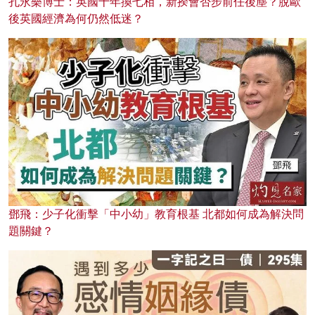
孔永樂博士：英國十年換七相，新揆會否步前任後塵？脫歐
後英國經濟為何仍然低迷？
鄧飛：少子化衝擊「中小幼」教育根基 北都如何成為解決問
題關鍵？