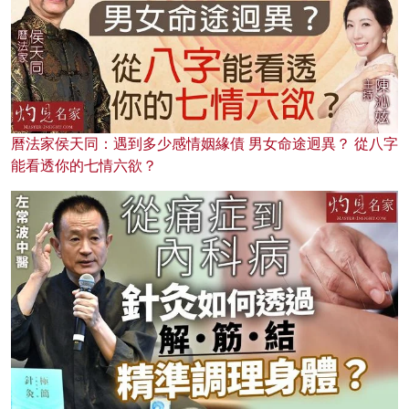
曆法家侯天同：遇到多少感情姻緣債 男女命途迥異？ 從八字
能看透你的七情六欲？