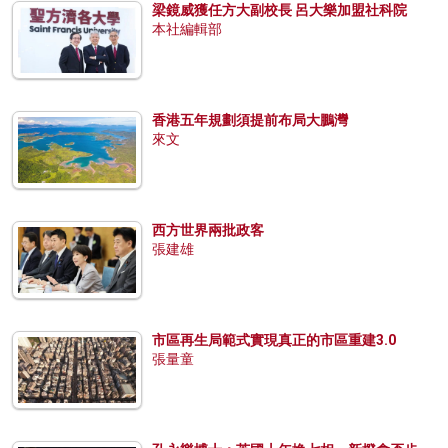
梁鏡威獲任方大副校長 呂大樂加盟社科院
本社編輯部
香港五年規劃須提前布局大鵬灣
來文
西方世界兩批政客
張建雄
市區再生局範式實現真正的市區重建3.0
張量童