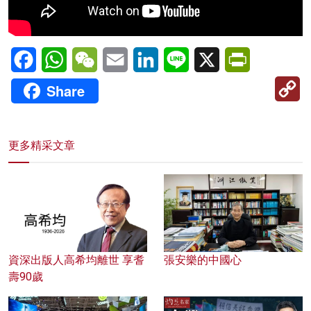
Facebook
WhatsApp
WeChat
Email
LinkedIn
Line
X
PrintFriendl
C
Share
Li
更多精采文章
資深出版人高希均離世 享耆
張安樂的中國心
壽90歲