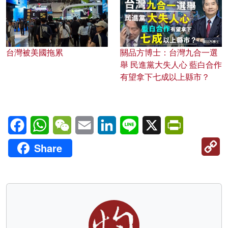
台灣被美國拖累
關品方博士：台灣九合一選
舉 民進黨大失人心 藍白合作
有望拿下七成以上縣市？
Facebook
WhatsApp
WeChat
Email
LinkedIn
Line
X
PrintFriendl
C
Share
Li