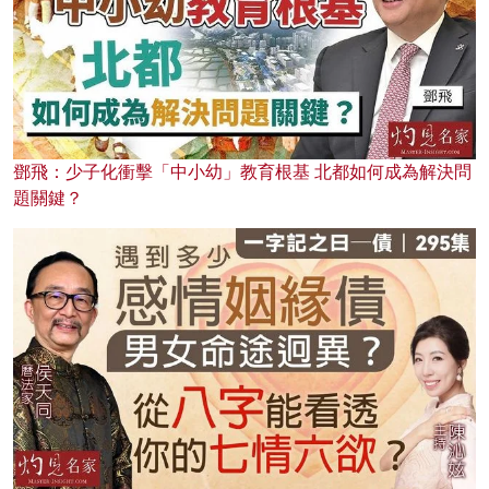
鄧飛：少子化衝擊「中小幼」教育根基 北都如何成為解決問
題關鍵？