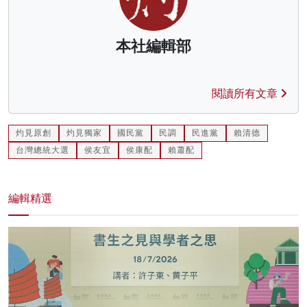
本社編輯部
閱讀所有文章
灼見原創
灼見獨家
國民黨
民調
民進黨
賴清德
台灣總統大選
侯友宜
侯康配
賴蕭配
編輯精選