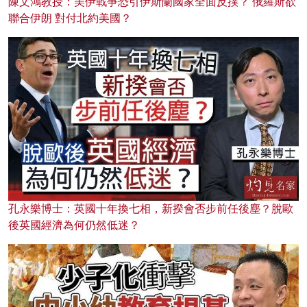
陳文鴻教授：美伊戰爭恐引伊斯蘭國家全面反撲？ 俄羅斯欲
聯合伊朗 對付北約美國？
孔永樂博士：英國十年換七相，新揆會否步前任後塵？脫歐
後英國經濟為何仍然低迷？