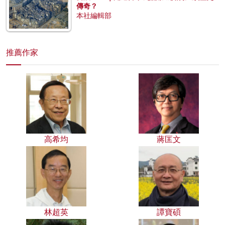
傳奇？
本社編輯部
推薦作家
高希均
蔣匡文
林超英
譚寶碩