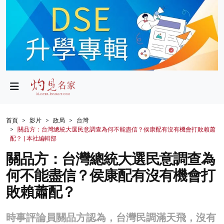
政局
教育
文化
財經
首頁
影片
政局
台灣
關品方：台灣總統大選民意調查為何不能盡信？侯康配有沒有機會打敗賴蕭
生活
配？ | 本社編輯部
關品方：台灣總統大選民意調查為
健康
何不能盡信？侯康配有沒有機會打
商業
敗賴蕭配？
科技
時事評論員關品方認為，台灣民調滿天飛，沒有
影片