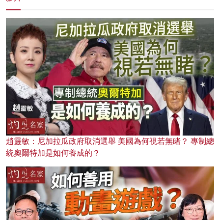
趙靈敏：尼加拉瓜政府取消選舉 美國為何視若無睹？ 專制總
統奧爾特加是如何養成的？