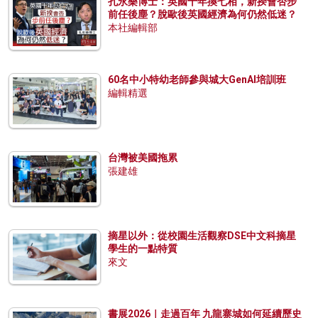
孔永樂博士：英國十年換七相，新揆會否步
前任後塵？脫歐後英國經濟為何仍然低迷？
本社編輯部
60名中小特幼老師參與城大GenAI培訓班
編輯精選
台灣被美國拖累
張建雄
摘星以外：從校園生活觀察DSE中文科摘星
學生的一點特質
來文
書展2026｜走過百年 九龍寨城如何延續歷史