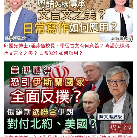
邱國光博士x潘詠儀校長：學習古文有何意義？ 粵語怎樣傳
承文言文之美？ 日常寫作如何應用？