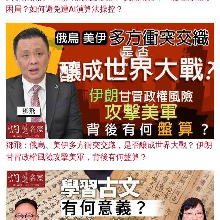
困局？如何避免遭AI演算法操控？
鄧飛：俄烏、美伊多方衝突交織，是否釀成世界大戰？ 伊朗
甘冒政權風險攻擊美軍，背後有何盤算？