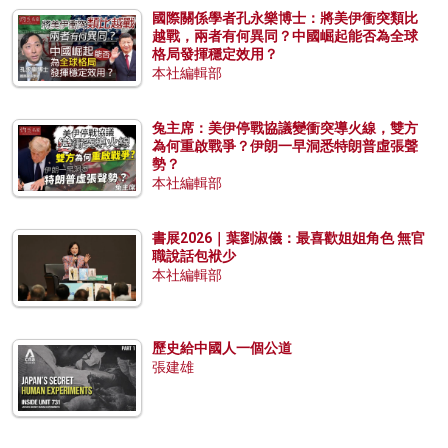
國際關係學者孔永樂博士：將美伊衝突類比
越戰，兩者有何異同？中國崛起能否為全球
格局發揮穩定效用？
本社編輯部
兔主席：美伊停戰協議變衝突導火線，雙方
為何重啟戰爭？伊朗一早洞悉特朗普虛張聲
勢？
本社編輯部
書展2026｜葉劉淑儀：最喜歡姐姐角色 無官
職說話包袱少
本社編輯部
歷史給中國人一個公道
張建雄