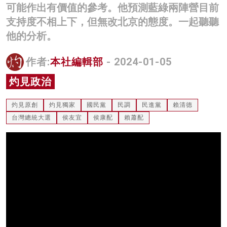
可能作出有價值的參考。他預測藍綠兩陣營目前
名家榜
支持度不相上下，但無改北京的態度。一起聽聽
灼見活動
他的分析。
關於我們
作者:
本社編輯部
- 2024-01-05
灼見政治
灼見原創
灼見獨家
國民黨
民調
民進黨
賴清德
台灣總統大選
侯友宜
侯康配
賴蕭配