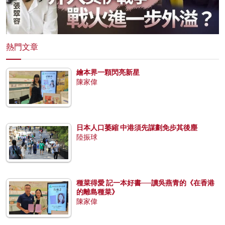
熱門文章
繪本界一顆閃亮新星
陳家偉
日本人口萎縮 中港須先謀劃免步其後塵
陸振球
種菜得愛 記一本好書──讀吳燕青的《在香港
的離島種菜》
陳家偉