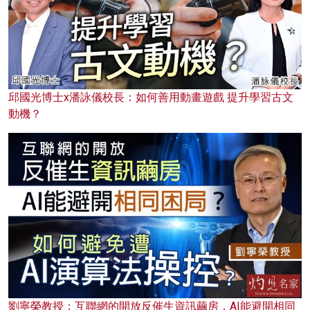
邱國光博士x潘詠儀校長：如何善用動畫遊戲 提升學習古文
動機？
劉寧榮教授：互聯網的開放反催生資訊繭房，AI能避開相同