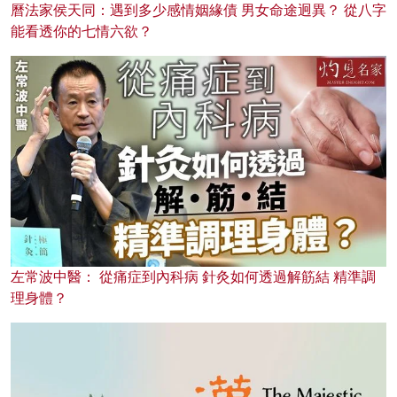
曆法家侯天同：遇到多少感情姻緣債 男女命途迥異？ 從八字
能看透你的七情六欲？
左常波中醫： 從痛症到內科病 針灸如何透過解筋結 精準調
理身體？