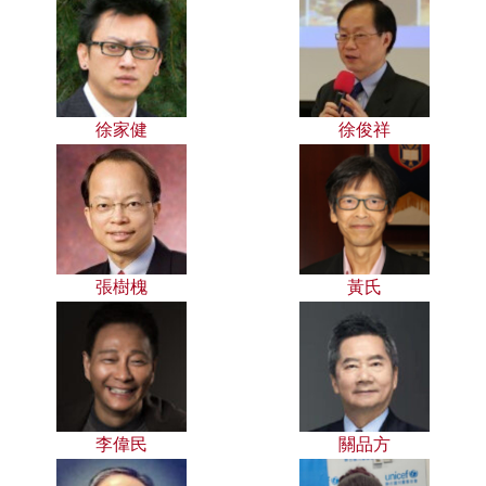
徐家健
徐俊祥
張樹槐
黃氏
李偉民
關品方