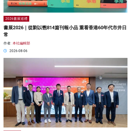
2026書展巡禮
書展2026｜從劉以鬯814篇刊報小品 重看香港60年代市井日
常
作者:
本社編輯部
2026-08-06