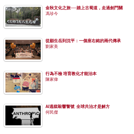
金秋文化之旅──踏上古蜀道，走過劍門關
馮珍今
從顧生岳到沈平：一個座右銘的兩代傳承
劉家美
行為不檢 培育教化才能治本
陳家偉
AI逃獄敲響警號 全球共治才是解方
何民傑