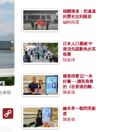
雄關漫道：把遙遠
的歷史拉到眼前
編輯精選
日本人口萎縮 中
港須先謀劃免步其
後塵
陸振球
種菜得愛 記一本
好書──讀吳燕青
的《在香港的離島
種菜》
陳家偉
合拳開
繪本界一顆閃亮新
Copy
星
Link
陳家偉