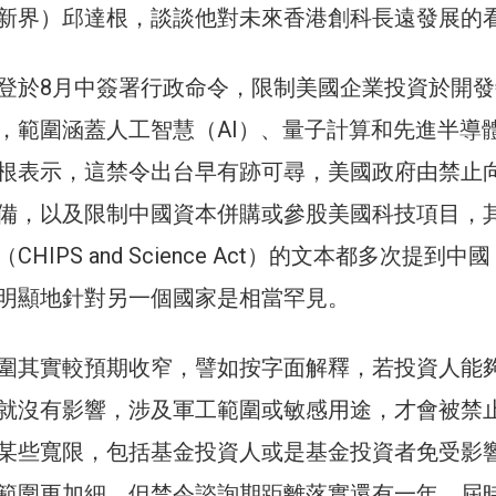
新界）邱達根，談談他對未來香港創科長遠發展的
登於8月中簽署行政命令，限制美國企業投資於開發
，範圍涵蓋人工智慧（AI）、量子計算和先進半導
根表示，這禁令出台早有跡可尋，美國政府由禁止
備，以及限制中國資本併購或參股美國科技項目，
HIPS and Science Act）的文本都多次提到中
明顯地針對另一個國家是相當罕見。
圍其實較預期收窄，譬如按字面解釋，若投資人能
就沒有影響，涉及軍工範圍或敏感用途，才會被禁
某些寬限，包括基金投資人或是基金投資者免受影
範圍更加細，但禁令諮詢期距離落實還有一年，屆