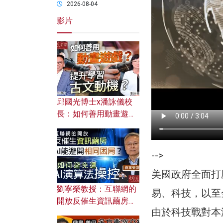
2026-08-04
影片
邱國光博士x潘詠儀校
長：如何善用動畫遊戲
提升學習古文動機？
-->
美國政府全面打
劉寧榮教授：互聯網的
易、科技，以至
開放反催生資訊繭房，
由於科技戰對本
AI能避開相同困局？如