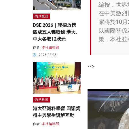
編按：世界
在中美激烈
灼見教育
家將於10
DSE 2026｜聯招放榜
以國際關係
四成五人獲取錄 港大、
策，本社並
中大各取12狀元
作者:
本社編輯部
2026-08-05
-->
灼見教育
港大亞洲科學營 四諾獎
得主與學生講解互動
作者:
本社編輯部