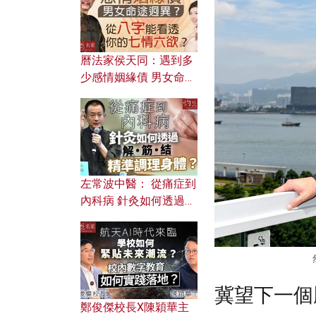
曆法家侯天同：遇到多
少感情姻緣債 男女命途
迥異？ 從八字能看透你
的七情六欲？
左常波中醫： 從痛症到
內科病 針灸如何透過解
筋結 精準調理身體？
冀望下一個
鄭俊傑校長X陳穎華主