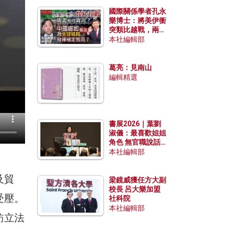
國際關係學者孔永
樂博士：將美伊衝
突類比越戰，兩者
有何異同？中國崛
本社編輯部
起能否為全球格局
發揮穩定效用？
葛亮：見南山
編輯精選
書展2026｜葉劉
淑儀：最喜歡姐姐
角色 無官職說話
包袱少
本社編輯部
及貿
梁鏡威獲任方大副
校長 呂大樂加盟
受壓。
社科院
本社編輯部
訪立法