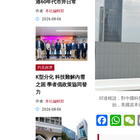
港60年代市井日常
作者:
本社編輯部
2026-08-06
灼見經濟
K型分化 科技難解內需
之困 學者倡政策協同發
力
邱達根說，對中國科
作者:
本社編輯部
始，美國資本
2026-08-06
Facebook
WhatsA
W