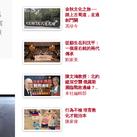
。
金秋文化之旅──
名
踏上古蜀道，走過
劍門關
賓
馮珍今
獻
從顧生岳到沈平：
一個座右銘的兩代
傳承
劉家美
陳文鴻教授：北約
縱深空襲 俄羅斯
瀕臨戰敗邊緣？中
國零部件能左右戰
本社編輯部
局走向？
行為不檢 培育教
化才能治本
陳家偉