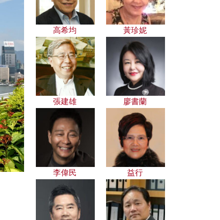
高希均
黃珍妮
張建雄
廖書蘭
李偉民
益行