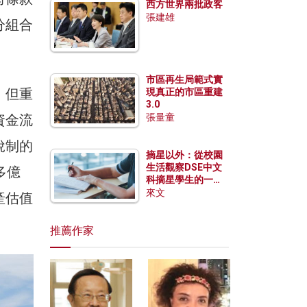
西方世界兩批政客
張建雄
分組合
市區再生局範式實
，但重
現真正的市區重建
3.0
資金流
張量童
稅制的
摘星以外：從校園
生活觀察DSE中文
多億
科摘星學生的一點
特質
來文
產估值
推薦作家