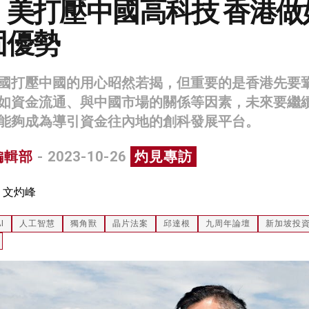
：美打壓中國高科技 香港做
固優勢
國打壓中國的用心昭然若揭，但重要的是香港先要
如資金流通、與中國市場的關係等因素，未來要繼
能夠成為導引資金往內地的創科發展平台。
編輯部
- 2023-10-26
灼見專訪
：文灼峰
I
人工智慧
獨角獸
晶片法案
邱達根
九周年論壇
新加坡投