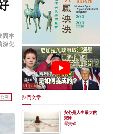
好
鞏固本
續深化
熱門文章
資公司
安心是人生最大的
寶庫
譚寶碩