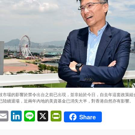
技市場的影響於禁令出台之前已出現，並非始於今日，自去年這套政策組
已陸續退場，近兩年內地的美資基金已消失大半，對香港自然亦有影響。
pp
eChat
Email
LinkedIn
Line
X
PrintFriendly
Share