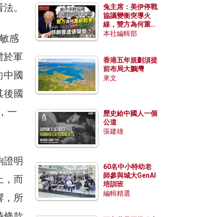
看法。
兔主席：美伊停戰
協議變衝突導火
線，雙方為何重啟
戰爭？伊朗一早洞
本社編輯部
敏感
悉特朗普虛張聲
勢？
體於軍
香港五年規劃須提
前布局大鵬灣
向中國
來文
其後國
國，一
歷史給中國人一個
公道
張建雄
夠證明
60名中小特幼老
師參與城大GenAI
止，而
培訓班
編輯精選
響，所
時條款