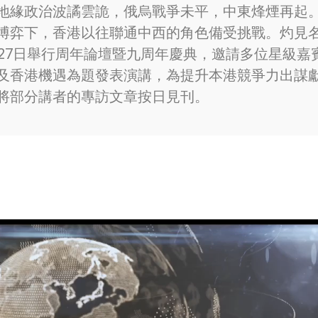
地緣政治波譎雲詭，俄烏戰爭未平，中東烽煙再起
博弈下，香港以往聯通中西的角色備受挑戰。灼見
月27日舉行周年論壇暨九周年慶典，邀請多位星級嘉
及香港機遇為題發表演講，為提升本港競爭力出謀
將部分講者的專訪文章按日見刊。