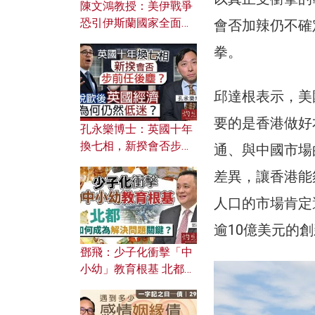
陳文鴻教授：美伊戰爭
恐引伊斯蘭國家全面反
會否加辣仍不確
撲？ 俄羅斯欲聯合伊朗
拳。
對付北約美國？
邱達根表示，美
要的是香港做好
孔永樂博士：英國十年
換七相，新揆會否步前
通、與中國市場
任後塵？脫歐後英國經
差異，讓香港能
濟為何仍然低迷？
人口的市場肯定
逾10億美元的
鄧飛：少子化衝擊「中
小幼」教育根基 北都如
何成為解決問題關鍵？