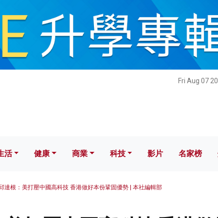
健康
商業
科技
影片
名家榜
Fri Aug 07 2
生活
健康
商業
科技
影片
名家榜
邱達根：美打壓中國高科技 香港做好本份鞏固優勢 | 本社編輯部