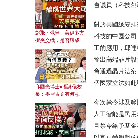
何避免遭AI演算法操
會議員（科技創
控？
對於美國總統拜
鄧飛：俄烏、美伊多方
科技的中國公司
衝突交織，是否釀成世
工的應用，邱達
界大戰？ 伊朗甘冒政權
風險攻擊美軍，背後有
輸出高端晶片設
何盤算？
會通過晶片法案（C
個國家立法如此
邱國光博士x潘詠儀校
長：學習古文有何意
今次禁令涉及範
義？ 粵語怎樣傳承文言
文之美？ 日常寫作如何
人工智能是民用
應用？
且禁令給予基金
以真正受衝擊的