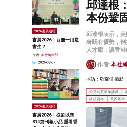
邱達根
本份鞏
2026書展巡禮
邱達根表示，美
書展2026｜百無一用是
身既有優勢，例
書生？
人才庫，讓香港
作者:
本社編輯部
2026-08-07
作者:
本社
採訪：羅耀強 攝影
灼見名家周年論壇
A
紅杉資本
風投基金
2026書展巡禮
書展2026｜從劉以鬯
814篇刊報小品 重看香