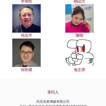
李偉民
關品方
何志平
陳晴
何民傑
兔主席
承印人
灼見名家傳媒有限公司