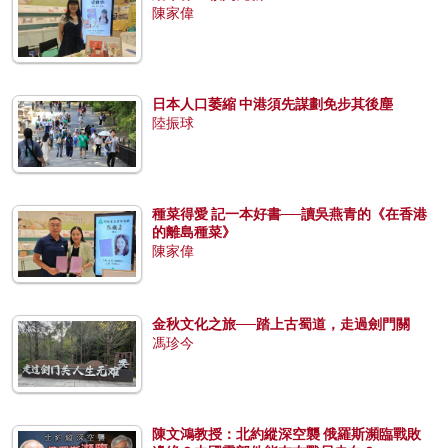
陳家偉
日本人口萎縮 中港須先謀劃免步其後塵
陸振球
種菜得愛 記一本好書──讀吳燕青的《在香港
的離島種菜》
陳家偉
金秋文化之旅──踏上古蜀道，走過劍門關
馮珍今
陳文鴻教授：北約縱深空襲 俄羅斯瀕臨戰敗