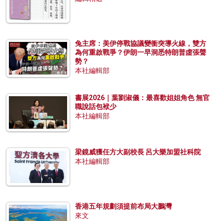
兔主席：美伊停戰協議變衝突導火線，雙方
為何重啟戰爭？伊朗一早洞悉特朗普虛張聲
勢？
本社編輯部
書展2026｜葉劉淑儀：最喜歡姐姐角色 無官
職說話包袱少
本社編輯部
梁鏡威獲任方大副校長 呂大樂加盟社科院
本社編輯部
香港五年規劃須提前布局大鵬灣
來文