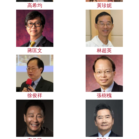
高希均
黃珍妮
蔣匡文
林超英
徐俊祥
張樹槐