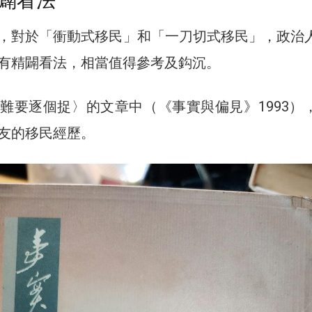
闢看法
，對於「衝動式移民」和「一刀切式移民」，政治
有精闢看法，相當值得參考及鈎沉。
難要逐個捉〉的文章中（《事實與偏見》1993）
友的移民經歷。