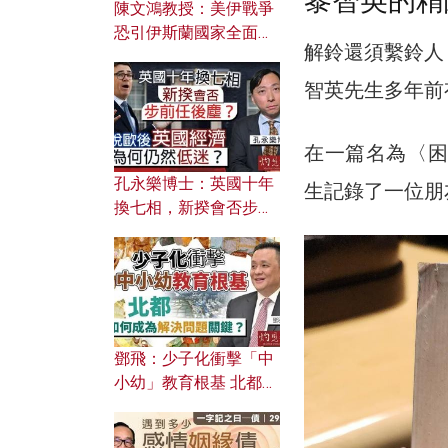
黎智英的精
陳文鴻教授：美伊戰爭
恐引伊斯蘭國家全面反
解鈴還須繫鈴人
撲？ 俄羅斯欲聯合伊朗
對付北約美國？
智英先生多年前
在一篇名為〈困
孔永樂博士：英國十年
生記錄了一位朋
換七相，新揆會否步前
任後塵？脫歐後英國經
濟為何仍然低迷？
鄧飛：少子化衝擊「中
小幼」教育根基 北都如
何成為解決問題關鍵？