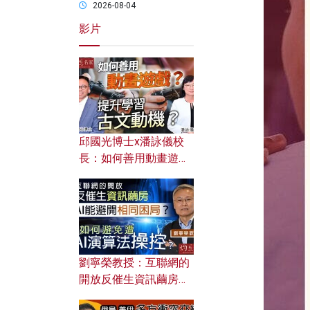
2026-08-04
影片
邱國光博士x潘詠儀校
長：如何善用動畫遊戲
提升學習古文動機？
劉寧榮教授：互聯網的
開放反催生資訊繭房，
AI能避開相同困局？如