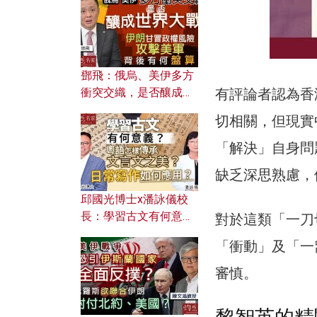
何避免遭AI演算法操
控？
鄧飛：俄烏、美伊多方
有評論者認為香
衝突交織，是否釀成世
界大戰？ 伊朗甘冒政權
切相關，但現實
風險攻擊美軍，背後有
何盤算？
「解決」自身問
缺乏深思熟慮，
邱國光博士x潘詠儀校
長：學習古文有何意
對於這類「一刀
義？ 粵語怎樣傳承文言
「衝動」及「一
文之美？ 日常寫作如何
應用？
審慎。