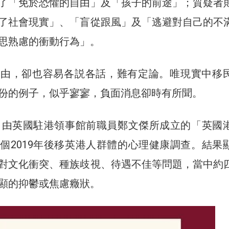
了「免於恐懼的自由」及「孩子的前途」；質疑者
了社會現實」、「盲從跟風」及「逃避對自己的不
思熟慮的衝動行為」。
自由，卻也容易各説各話，難有定論。唯現實中移
份的例子，似乎寥寥，負面消息卻時有所聞。
年，由英國駐港領事館前職員鄭文傑所成立的「英國
個2019年後移英港人群體的心理健康調查。結果
對文化衝突、種族歧視、待遇不佳等問題，當中約
顯的抑鬱或焦慮癥狀。