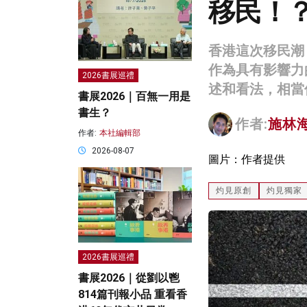
移民！
香港這次移民潮
作為具有影響力
2026書展巡禮
述和看法，相當
書展2026｜百無一用是
書生？
作者:
施林
作者:
本社編輯部
2026-08-07
圖片：作者提供
灼見原創
灼見獨家
2026書展巡禮
書展2026｜從劉以鬯
814篇刊報小品 重看香