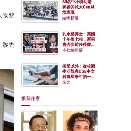
60名中小特幼老
師參與城大GenAI
培訓班
人物黎
編輯精選
孔永樂博士：英國
十年換七相，新揆
，黎先
會否步前任後塵？
脫歐後英國經濟為
本社編輯部
何仍然低迷？
摘星以外：從校園
生活觀察DSE中文
科摘星學生的一點
特質
來文
推薦作家