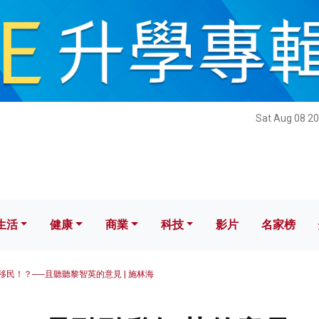
健康
商業
科技
影片
名家榜
Sat Aug 08 20
生活
健康
商業
科技
影片
名家榜
移民！？──且聽聽黎智英的意見 | 施林海