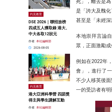
死」，離去是為
是「誇大及醜化
灼見教育
甚至是「未經深
DSE 2026｜聯招放榜
四成五人獲取錄 港大、
中大各取12狀元
本地崇拜言論
作者:
本社編輯部
眾，正面激勵成
2026-08-05
例如在2022
會」，進行了一
不少人移英後面
灼見教育
一的受訪者有明
港大亞洲科學營 四諾獎
得主與學生講解互動
作者:
本社編輯部