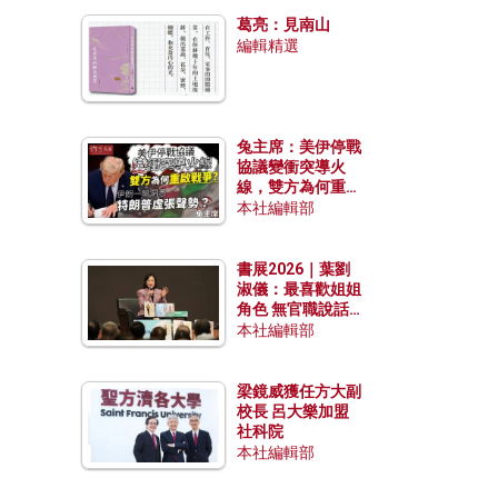
發揮穩定效用？
葛亮：見南山
編輯精選
兔主席：美伊停戰
協議變衝突導火
線，雙方為何重啟
戰爭？伊朗一早洞
本社編輯部
悉特朗普虛張聲
勢？
書展2026｜葉劉
淑儀：最喜歡姐姐
角色 無官職說話
包袱少
本社編輯部
梁鏡威獲任方大副
校長 呂大樂加盟
社科院
本社編輯部