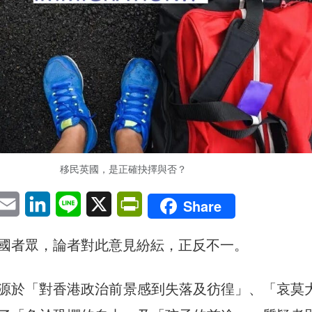
移民英國，是正確抉擇與否？
pp
eChat
Email
LinkedIn
Line
X
PrintFriendly
Share
國者眾，論者對此意見紛紜，正反不一。
源於「對香港政治前景感到失落及彷徨」、「哀莫