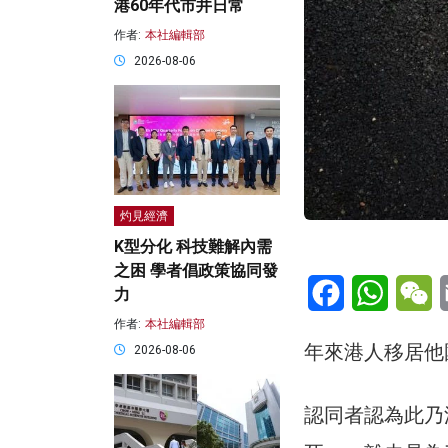
港60年代市井日常
作者:
本社編輯部
2026-08-06
灼見經濟
K型分化 科技難解內需
之困 學者倡政策協同發
Facebook
WhatsA
W
力
作者:
本社編輯部
年來港人移居他
2026-08-06
認同者認為此乃