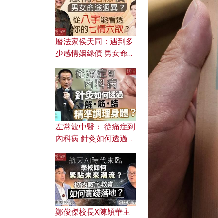
曆法家侯天同：遇到多
少感情姻緣債 男女命途
迥異？ 從八字能看透你
的七情六欲？
左常波中醫： 從痛症到
內科病 針灸如何透過解
筋結 精準調理身體？
鄭俊傑校長X陳穎華主