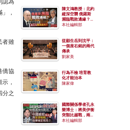
則認為
陳文鴻教授：北約
滿」，
縱深空襲 俄羅斯
瀕臨戰敗邊緣？中
國零部件能左右戰
本社編輯部
局走向？
民者雖
從顧生岳到沈平：
一個座右銘的兩代
傳承
劉家美
港僑協
行為不檢 培育教
化才能治本
顯示，
陳家偉
四分之
國際關係學者孔永
樂博士：將美伊衝
突類比越戰，兩者
有何異同？中國崛
本社編輯部
起能否為全球格局