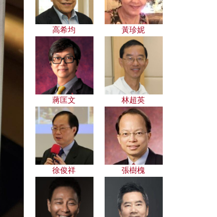
高希均
黃珍妮
蔣匡文
林超英
徐俊祥
張樹槐