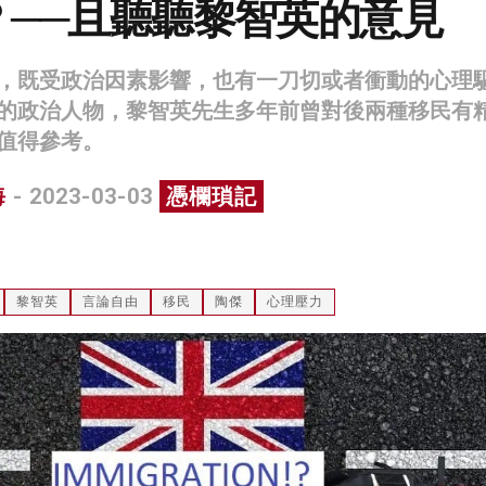
？──且聽聽黎智英的意見
，既受政治因素影響，也有一刀切或者衝動的心理
的政治人物，黎智英先生多年前曾對後兩種移民有
值得參考。
海
- 2023-03-03
憑欄瑣記
黎智英
言論自由
移民
陶傑
心理壓力