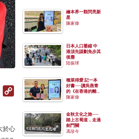
繪本界一顆閃亮新
星
陳家偉
日本人口萎縮 中
港須先謀劃免步其
後塵
陸振球
種菜得愛 記一本
好書──讀吳燕青
Copy
的《在香港的離島
Link
種菜》
陳家偉
金秋文化之旅──
踏上古蜀道，走過
劍門關
大於心
馮珍今