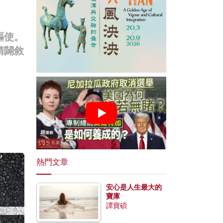
驅使。
精闢敘
熱門文章
安心是人生最大的
寶庫
譚寶碩