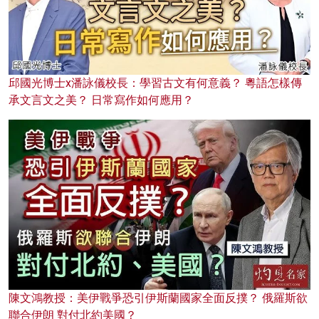
邱國光博士x潘詠儀校長：學習古文有何意義？ 粵語怎樣傳
承文言文之美？ 日常寫作如何應用？
陳文鴻教授：美伊戰爭恐引伊斯蘭國家全面反撲？ 俄羅斯欲
聯合伊朗 對付北約美國？