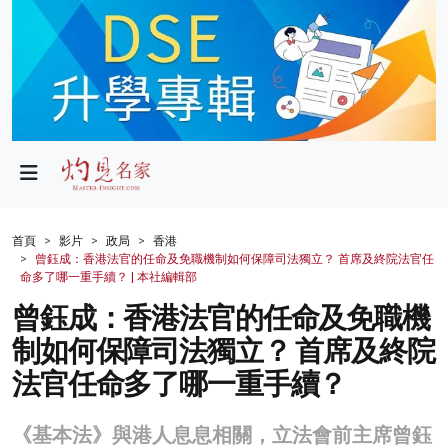
政局
教育
文化
財經
首頁
影片
政局
香港
曾鈺成：香港法官的任命及免職機制如何保障司法獨立？ 首席及終院法官任
生活
命多了哪一重手續？ | 本社編輯部
曾鈺成：香港法官的任命及免職機
健康
制如何保障司法獨立？ 首席及終院
商業
法官任命多了哪一重手續？
科技
《基本法》與港人息息相關，立法會前主席曾鈺
影片