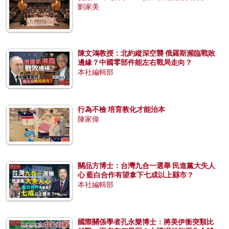
劉家美
陳文鴻教授：北約縱深空襲 俄羅斯瀕臨戰敗
邊緣？中國零部件能左右戰局走向？
本社編輯部
行為不檢 培育教化才能治本
陳家偉
關品方博士：台灣九合一選舉 民進黨大失人
心 藍白合作有望拿下七成以上縣市？
本社編輯部
國際關係學者孔永樂博士：將美伊衝突類比