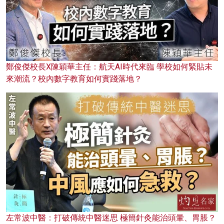
鄭俊傑校長X陳穎華主任：航天AI時代來臨 學校如何緊貼未
來潮流？校內數字教育如何實踐落地？
左常波中醫：打破傳統中醫迷思 極簡針灸能治頭暈、胃脹？