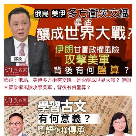
鄧飛：俄烏、美伊多方衝突交織，是否釀成世界大戰？ 伊朗
甘冒政權風險攻擊美軍，背後有何盤算？