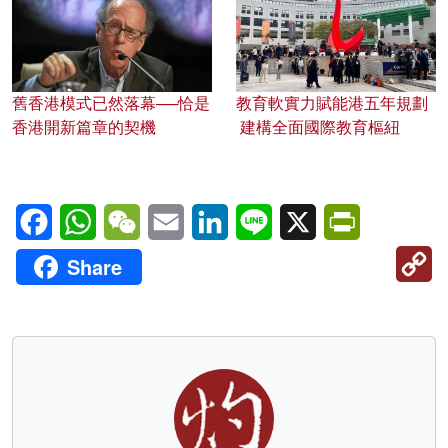
舊香港模式已然落幕──恰是
教育軟實力賦能港五年規劃
香港開新篇章的契機
建構全面國際教育樞紐
Facebook
WhatsApp
WeChat
Email
LinkedIn
Line
X
PrintFriendl
C
Share
Li