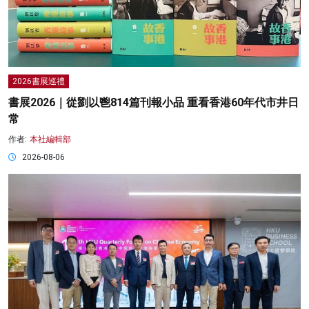
2026書展巡禮
書展2026｜從劉以鬯814篇刊報小品 重看香港60年代市井日
常
作者:
本社編輯部
2026-08-06