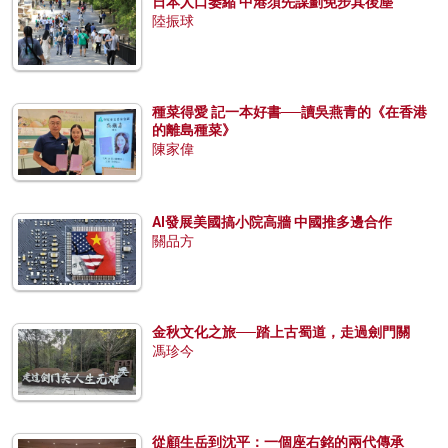
日本人口萎縮 中港須先謀劃免步其後塵
陸振球
種菜得愛 記一本好書──讀吳燕青的《在香港
的離島種菜》
陳家偉
AI發展美國搞小院高牆 中國推多邊合作
關品方
金秋文化之旅──踏上古蜀道，走過劍門關
馮珍今
從顧生岳到沈平：一個座右銘的兩代傳承