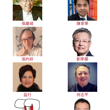
張建雄
陳章華
張灼祥
劉寧榮
益行
何志平