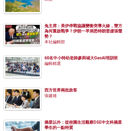
兔主席：美伊停戰協議變衝突導火線，雙方
為何重啟戰爭？伊朗一早洞悉特朗普虛張聲
勢？
本社編輯部
60名中小特幼老師參與城大GenAI培訓班
編輯精選
西方世界兩批政客
張建雄
摘星以外：從校園生活觀察DSE中文科摘星
學生的一點特質