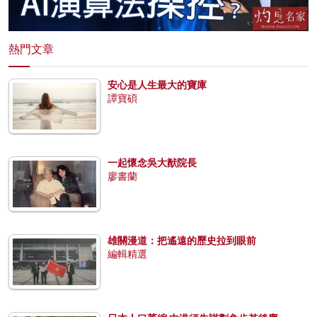
熱門文章
安心是人生最大的寶庫
譚寶碩
一起懷念吳大猷院長
廖書蘭
雄關漫道：把遙遠的歷史拉到眼前
編輯精選