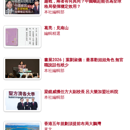
越戰，兩者有何異同？中國崛起能否為全球
格局發揮穩定效用？
本社編輯部
葛亮：見南山
編輯精選
書展2026｜葉劉淑儀：最喜歡姐姐角色 無官
職說話包袱少
本社編輯部
梁鏡威獲任方大副校長 呂大樂加盟社科院
本社編輯部
香港五年規劃須提前布局大鵬灣
來文