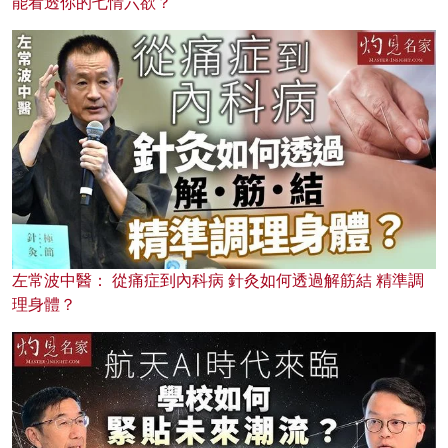
能看透你的七情六欲？
左常波中醫： 從痛症到內科病 針灸如何透過解筋結 精準調
理身體？