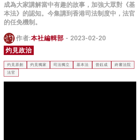
成為大家講解當中有趣的故事，加強大眾對《基
名家榜
本法》的認知。今集講到香港司法制度中，法官
灼見活動
的任免機制。
關於我們
作者:
本社編輯部
- 2023-02-20
灼見政治
灼見原創
灼見獨家
司法獨立
基本法
曾鈺成
終審法院
法官