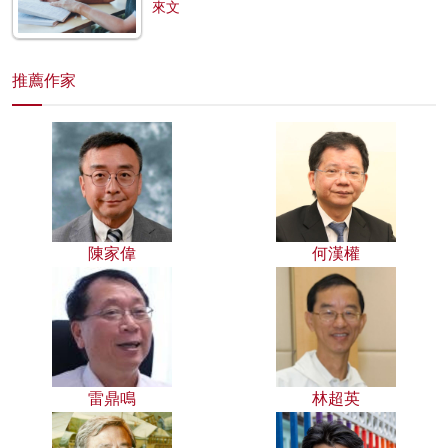
來文
推薦作家
陳家偉
何漢權
雷鼎鳴
林超英