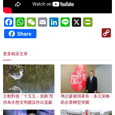
Facebook
WhatsApp
WeChat
Email
LinkedIn
Line
X
PrintFriendl
C
Share
Li
更多精采文章
主動對接「十五五」規劃 堅
專訪廖廣翔署長：多元策略
持為生態文明建設作出貢獻
助企業轉型突圍