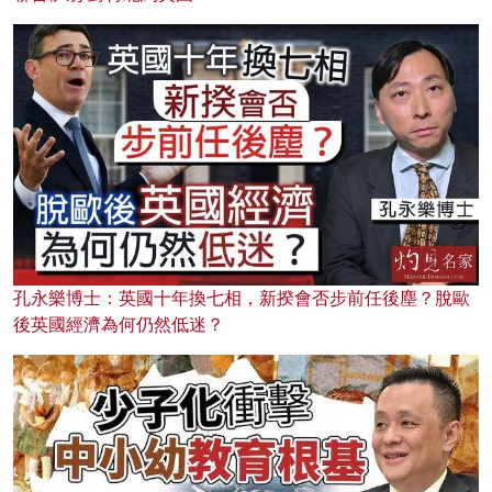
孔永樂博士：英國十年換七相，新揆會否步前任後塵？脫歐
後英國經濟為何仍然低迷？