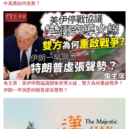
中風應如何急救？
兔主席：美伊停戰協議變衝突導火線，雙方為何重啟戰爭？
伊朗一早洞悉特朗普虛張聲勢？