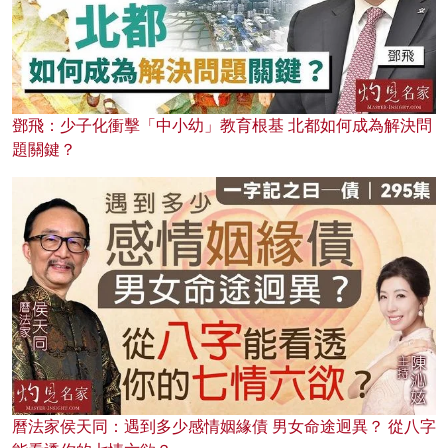
鄧飛：少子化衝擊「中小幼」教育根基 北都如何成為解決問
題關鍵？
曆法家侯天同：遇到多少感情姻緣債 男女命途迥異？ 從八字