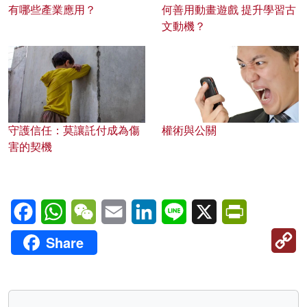
有哪些產業應用？
何善用動畫遊戲 提升學習古
文動機？
守護信任：莫讓託付成為傷
權術與公關
害的契機
Facebook
WhatsApp
WeChat
Email
LinkedIn
Line
X
PrintFriendl
C
Share
Li