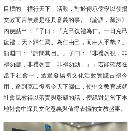
目標的「禮行天下」活動，對於傳承儒學以發揚
文教而言無疑是極具意義的事。《論語．顏淵》
內便點出：「子曰：『克己復禮為仁。一日克己
復禮，天下歸仁焉。為仁由己，而由人乎哉？』
顏淵曰：『請問其目。』子曰：『非禮勿視，非
禮勿聽，非禮勿言，非禮勿動。』」若能確然在
當下社會中，透過發揚禮文化活動實踐古禮今
用，達到克己復禮令天下歸仁，使中文教育成就
社會風教得以落實與彰顯的話，便絕對是當下本
地社會中深具文化意義與值得表揚的文教盛事。