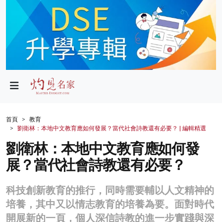
政局
教育
文化
財經
首頁
教育
劉衛林：本地中文教育應如何發展？當代社會詩教還有必要？ | 編輯精選
生活
劉衛林：本地中文教育應如何發
健康
展？當代社會詩教還有必要？
商業
科技創新教育的推行，同時需要輔以人文精神的
科技
培養，其中又以情志教育的培養為要。面對時代
影片
開展新的一頁，個人深信詩教的進一步實踐與深