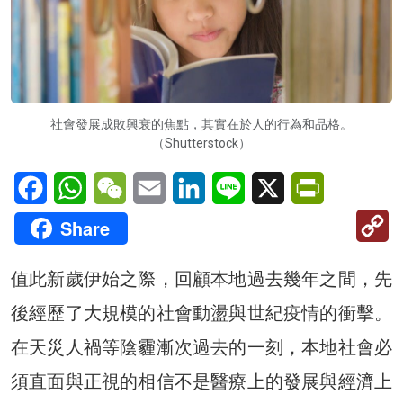
社會發展成敗興衰的焦點，其實在於人的行為和品格。
（Shutterstock）
Facebook
WhatsApp
WeChat
Email
LinkedIn
Line
X
PrintFriendl
C
Share
Li
值此新歲伊始之際，回顧本地過去幾年之間，先
後經歷了大規模的社會動盪與世紀疫情的衝擊。
在天災人禍等陰霾漸次過去的一刻，本地社會必
須直面與正視的相信不是醫療上的發展與經濟上