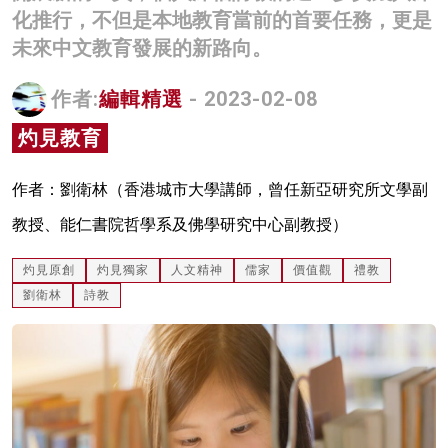
化推行，不但是本地教育當前的首要任務，更是
名家榜
未來中文教育發展的新路向。
灼見活動
作者:
編輯精選
- 2023-02-08
關於我們
灼見教育
作者：劉衛林（香港城市大學講師，曾任新亞研究所文學副
教授、能仁書院哲學系及佛學研究中心副教授）
灼見原創
灼見獨家
人文精神
儒家
價值觀
禮教
劉衛林
詩教