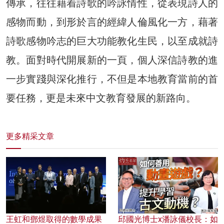
傳承，往往藉着詩歌的吟詠情性，從表現詩人的
感物而動，到形於言的經緯人倫風化一方，藉著
詩歌感物吟志的巨大功能教化生民，以至成就詩
教。面對時代開展新的一頁，個人深信詩教的進
一步實踐與深化推行，不但是本地教育當前的首
要任務，更是未來中文教育發展的新路向。
更多精采文章
王虹和鄧煜取得的數學成果
邱國光博士x潘詠儀校長：如