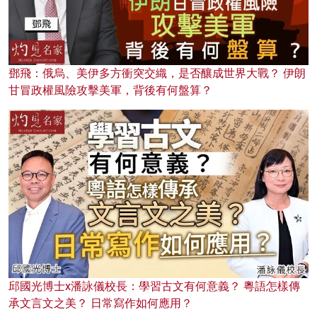
鄧飛：俄烏、美伊多方衝突交織，是否釀成世界大戰？ 伊朗
甘冒政權風險攻擊美軍，背後有何盤算？
邱國光博士x潘詠儀校長：學習古文有何意義？ 粵語怎樣傳
承文言文之美？ 日常寫作如何應用？