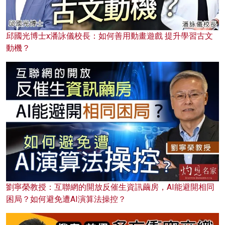
邱國光博士x潘詠儀校長：如何善用動畫遊戲 提升學習古文
動機？
劉寧榮教授：互聯網的開放反催生資訊繭房，AI能避開相同
困局？如何避免遭AI演算法操控？