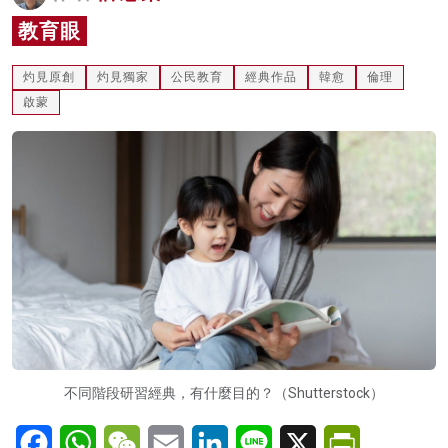
名家榜
教育眼
灼見活動
灼見原創
灼見獨家
公民教育
經典作品
韓愈
倫理
啟蒙
關於我們
不同階段研習經典，有什麼目的？（Shutterstock）
Facebook
WhatsApp
WeChat
Email
LinkedIn
Line
X
PrintFriendl