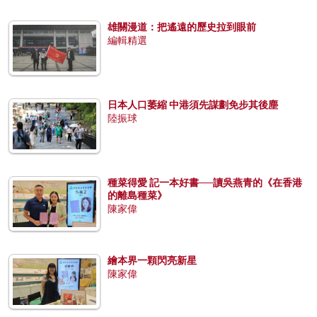
雄關漫道：把遙遠的歷史拉到眼前
編輯精選
日本人口萎縮 中港須先謀劃免步其後塵
陸振球
種菜得愛 記一本好書──讀吳燕青的《在香港
的離島種菜》
陳家偉
繪本界一顆閃亮新星
陳家偉