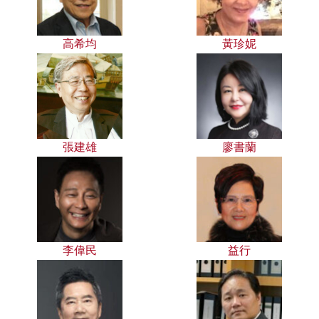
高希均
黃珍妮
張建雄
廖書蘭
李偉民
益行