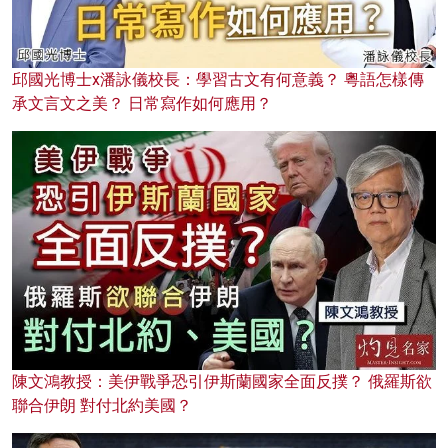
邱國光博士x潘詠儀校長：學習古文有何意義？ 粵語怎樣傳
承文言文之美？ 日常寫作如何應用？
陳文鴻教授：美伊戰爭恐引伊斯蘭國家全面反撲？ 俄羅斯欲
聯合伊朗 對付北約美國？