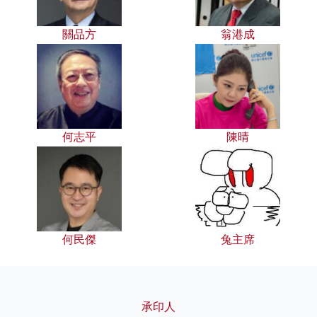
關品方
翁港成
何志平
陳晴
何民傑
兔主席
承印人