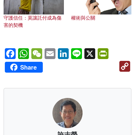
守護信任：莫讓託付成為傷
權術與公關
害的契機
Facebook
WhatsApp
WeChat
Email
LinkedIn
Line
X
PrintFriendl
C
Share
Li
許志榮