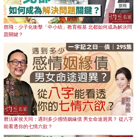
鄧飛：少子化衝擊「中小幼」教育根基 北都如何成為解決問
題關鍵？
曆法家侯天同：遇到多少感情姻緣債 男女命途迥異？ 從八字
能看透你的七情六欲？