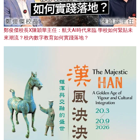
鄭俊傑校長X陳穎華主任：航天AI時代來臨 學校如何緊貼未
來潮流？校內數字教育如何實踐落地？