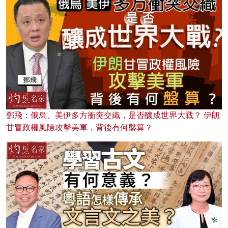
鄧飛：俄烏、美伊多方衝突交織，是否釀成世界大戰？ 伊朗
甘冒政權風險攻擊美軍，背後有何盤算？