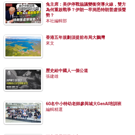
兔主席：美伊停戰協議變衝突導火線，雙方
為何重啟戰爭？伊朗一早洞悉特朗普虛張聲
勢？
本社編輯部
香港五年規劃須提前布局大鵬灣
來文
歷史給中國人一個公道
張建雄
60名中小特幼老師參與城大GenAI培訓班
編輯精選