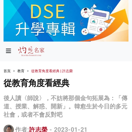
政局
教育
文化
財經
首頁
教育
從教育角度看經典 | 許志榮
生活
從教育角度看經典
健康
後人讀〈師說〉，不妨將那個金句拓展為：「傳
商業
道、授業、解惑、開新」。韓愈生於今日的多元
社會，或者不會反對吧
科技
影片
作者:
許志榮
- 2023-01-21