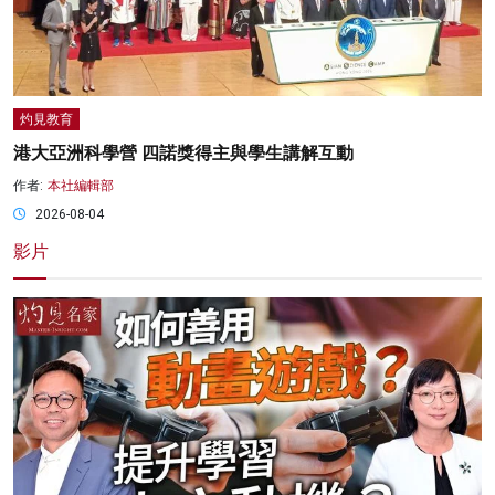
灼見教育
港大亞洲科學營 四諾獎得主與學生講解互動
作者:
本社編輯部
2026-08-04
影片