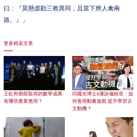
曰：『莫懸虛勘三教異同，且當下辨人禽兩
路。』」
更多精采文章
王虹和鄧煜取得的數學成果
邱國光博士x潘詠儀校長：如
有哪些產業應用？
何善用動畫遊戲 提升學習古
文動機？