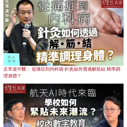
左常波中醫： 從痛症到內科病 針灸如何透過解筋結 精準調
理身體？