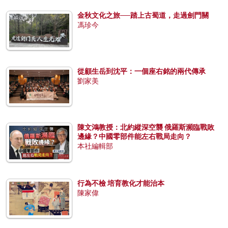
金秋文化之旅──踏上古蜀道，走過劍門關
馮珍今
從顧生岳到沈平：一個座右銘的兩代傳承
劉家美
陳文鴻教授：北約縱深空襲 俄羅斯瀕臨戰敗
邊緣？中國零部件能左右戰局走向？
本社編輯部
行為不檢 培育教化才能治本
陳家偉