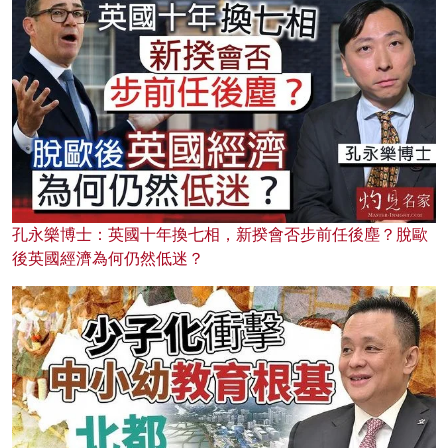
孔永樂博士：英國十年換七相，新揆會否步前任後塵？脫歐
後英國經濟為何仍然低迷？