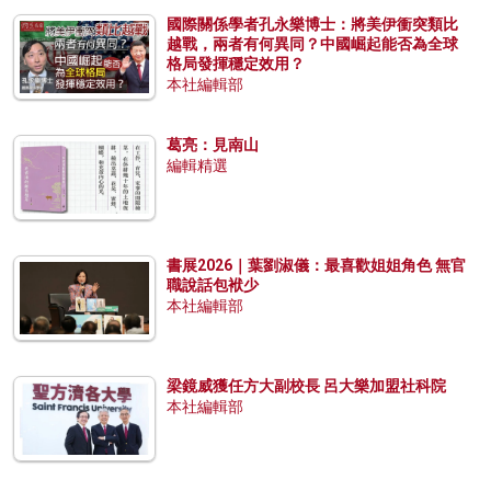
國際關係學者孔永樂博士：將美伊衝突類比
越戰，兩者有何異同？中國崛起能否為全球
格局發揮穩定效用？
本社編輯部
葛亮：見南山
編輯精選
書展2026｜葉劉淑儀：最喜歡姐姐角色 無官
職說話包袱少
本社編輯部
梁鏡威獲任方大副校長 呂大樂加盟社科院
本社編輯部