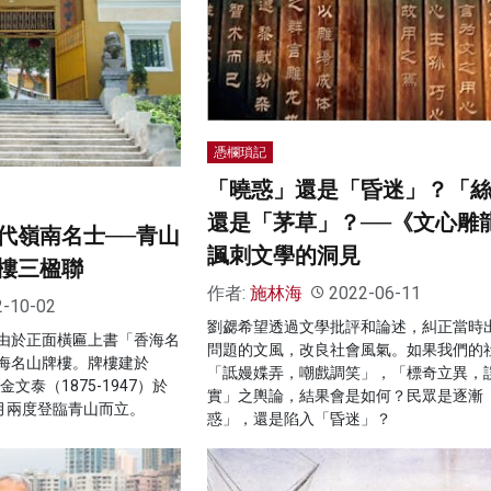
憑欄瑣記
「曉惑」還是「昏迷」？「
還是「茅草」？──《文心雕
代嶺南名士──青山
諷刺文學的洞見
樓三楹聯
作者:
施林海
2022-06-11
2-10-02
劉勰希望透過文學批評和論述，糾正當時
由於正面橫匾上書「香海名
問題的文風，改良社會風氣。如果我們的
海名山牌樓。牌樓建於
「詆嫚媟弄，嘲戲調笑」，「標奇立異，
文泰（1875-1947）於
實」之輿論，結果會是如何？民眾是逐漸
年3月兩度登臨青山而立。
惑」，還是陷入「昏迷」？