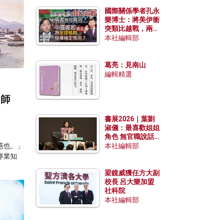
國際關係學者孔永
樂博士：將美伊衝
突類比越戰，兩者
有何異同？中國崛
本社編輯部
起能否為全球格局
發揮穩定效用？
葛亮：見南山
編輯精選
、師
書展2026｜葉劉
淑儀：最喜歡姐姐
角色 無官職說話
包袱少
惑也。」
本社編輯部
專業知
梁鏡威獲任方大副
校長 呂大樂加盟
社科院
本社編輯部