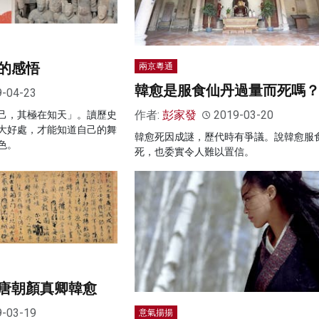
的感悟
兩京粵通
韓愈是服食仙丹過量而死嗎
9-04-23
作者:
彭家發
2019-03-20
己，其極在知天」。讀歷史
大好處，才能知道自己的舞
韓愈死因成謎，歷代時有爭議。說韓愈服
色。
死，也委實令人難以置信。
唐朝顏真卿韓愈
9-03-19
意氣揚揚