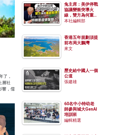
兔主席：美伊停戰
協議變衝突導火
線，雙方為何重啟
戰爭？伊朗一早洞
本社編輯部
悉特朗普虛張聲
勢？
香港五年規劃須提
前布局大鵬灣
來文
歷史給中國人一個
公道
年了，
張建雄
上層社
影響，儒
60名中小特幼老
師參與城大GenAI
培訓班
編輯精選