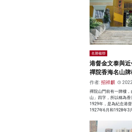
名勝楹聯
港督金文泰與近
禪院香海名山牌
作者:
招祥麒
202
禪院山門前有一牌樓，
山」四字，所以稱為香
1929年，是為紀念港督金
1927年6月和1928