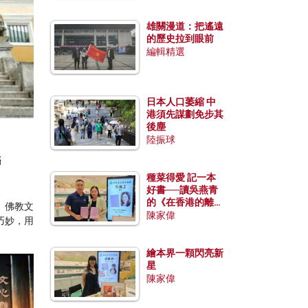
雄關漫道：把遙遠
的歷史拉到眼前
編輯精選
日本人口萎縮 中
港須先謀劃免步其
後塵
陸振球
聯
種菜得愛 記一本
好書──讀吳燕青
的《在香港的離島
。佛教文
種菜》
陳家偉
巧妙，用
繪本界一顆閃亮新
星
陳家偉