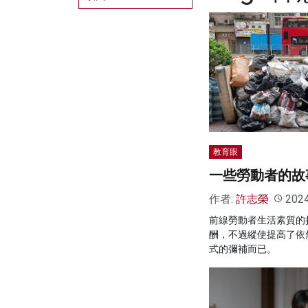
教育眼
一些勞動者的故
作者:
許志榮
202
前線勞動者生活素質的
酬，不過縱使提高了依
式的彌補而已。