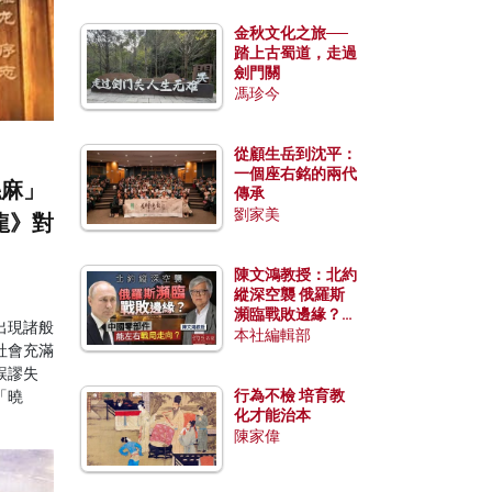
金秋文化之旅──
踏上古蜀道，走過
劍門關
馮珍今
從顧生岳到沈平：
一個座右銘的兩代
絲麻」
傳承
劉家美
龍》對
陳文鴻教授：北約
縱深空襲 俄羅斯
瀕臨戰敗邊緣？中
出現諸般
國零部件能左右戰
本社編輯部
社會充滿
局走向？
誤謬失
行為不檢 培育教
「曉
化才能治本
陳家偉