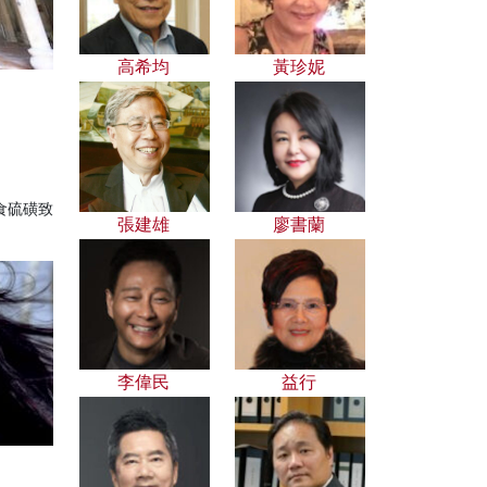
高希均
黃珍妮
？
食硫磺致
張建雄
廖書蘭
李偉民
益行