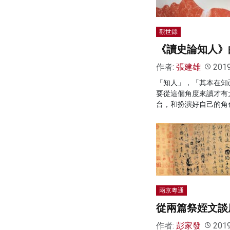
觀世錄
《讀史論知人》
作者:
張建雄
201
「知人」，「其本在知
要從這個角度來讀才有
台，和扮演好自己的角
兩京粵通
從兩篇祭姪文談
作者:
彭家發
201