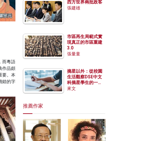
西方世界兩批政客
張建雄
市區再生局範式實
現真正的市區重建
3.0
張量童
，而粵語
典作品頗
摘星以外：從校園
重要。本
生活觀察DSE中文
讀錯的字
科摘星學生的一點
特質
來文
推薦作家