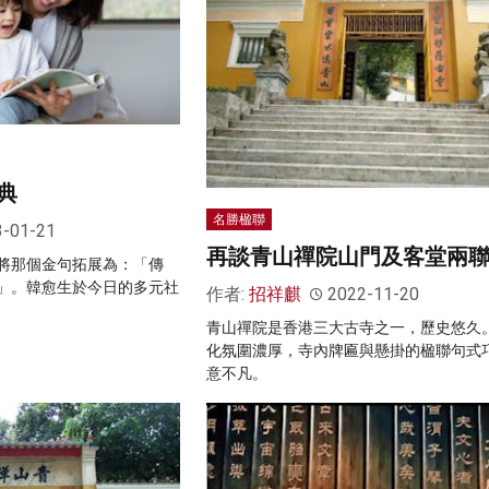
典
名勝楹聯
3-01-21
再談青山禪院山門及客堂兩
將那個金句拓展為：「傳
」。韓愈生於今日的多元社
作者:
招祥麒
2022-11-20
青山禪院是香港三大古寺之一，歷史悠久
化氛圍濃厚，寺內牌匾與懸掛的楹聯句式
意不凡。