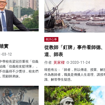
教評心事
踏實
從教師「釘牌」事件看師德
道、師表
1-03-12
中學校長梁冠芬重視「信義
作者:
黃家樑
2020-11-24
組織「信義校友籃球隊」，
韓愈有云：「師者，所以傳道、授業、解
不但贏得不少獎項，校友們
作為教師者，職責是傳播人生道理、講授
，照顧師弟妹。
識、解答學生疑惑。