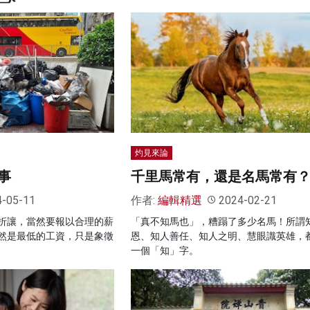
灼見來論
事
千里馬常有，還是名馬常有
4-05-11
作者:
編輯精選
2024-02-21
折讓，當然要報以合理的薪
「真不知馬也」，糟蹋了多少名馬！所謂
然是最低的工資，只是象徵
恩、知人善任、知人之明、慧眼識英雄，
一個「知」字。