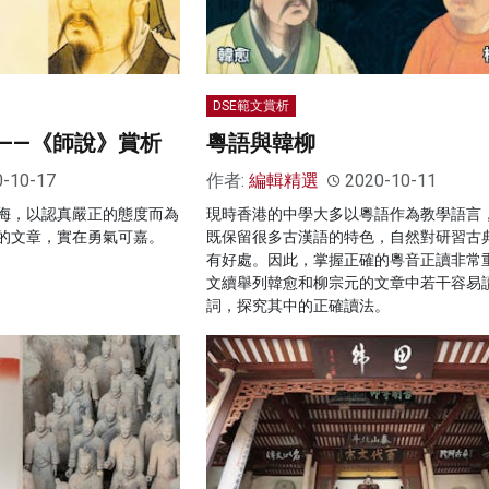
DSE範文賞析
——《師說》賞析
粵語與韓柳
0-10-17
作者:
編輯精選
2020-10-11
侮，以認真嚴正的態度而為
現時香港的中學大多以粵語作為教學語言
的文章，實在勇氣可嘉。
既保留很多古漢語的特色，自然對研習古
有好處。因此，掌握正確的粵音正讀非常
文續舉列韓愈和柳宗元的文章中若干容易
詞，探究其中的正確讀法。