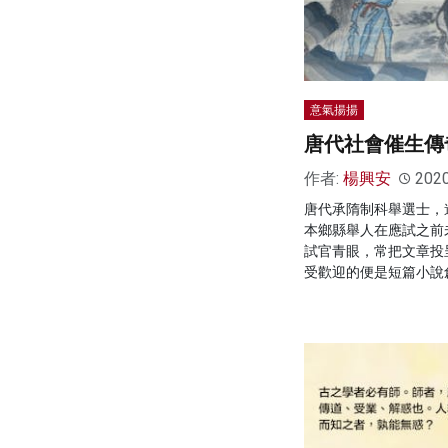
意氣揚揚
唐代社會催生傳
作者:
楊興安
202
唐代承隋制科舉選士，
本鄉縣舉人在應試之前
試官青眼，常把文章投
受歡迎的便是短篇小說