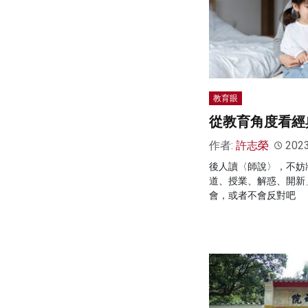
教育眼
從教育角度看經
作者:
許志榮
202
後人讀〈師說〉，不妨
道、授業、解惑、開新
會，或者不會反對吧