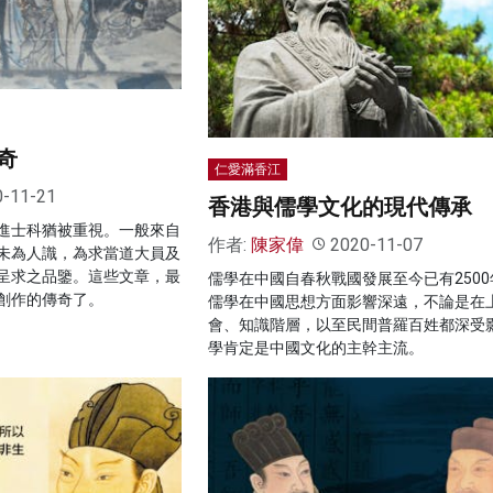
奇
仁愛滿香江
0-11-21
香港與儒學文化的現代傳承
進士科猶被重視。一般來自
作者:
陳家偉
2020-11-07
未為人識，為求當道大員及
呈求之品鑒。這些文章，最
儒學在中國自春秋戰國發展至今已有2500
創作的傳奇了。
儒學在中國思想方面影響深遠，不論是在
會、知識階層，以至民間普羅百姓都深受
學肯定是中國文化的主幹主流。