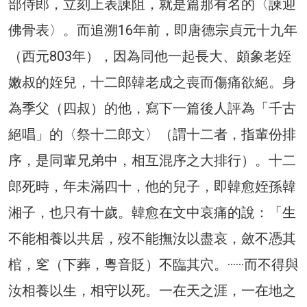
部侍郎，立刻上表諫阻，就是篇那有名的〈諫迎
佛骨表〉。而追溯16年前，即唐德宗貞元十九年
（西元803年），因為同他一起長大、頗象老姪
嫩叔的姪兒，十二郎韓老成之喪而傷痛欲絕。身
為季父（四叔）的他，寫下一篇後人評為「千古
絕唱」的〈祭十二郎文〉（謂十二者，指輩份排
序，是同輩兄弟中，相互混序之大排行）。十二
郎死時，年未滿四十，他的兒子，即韓愈姪孫韓
湘子，也只有十歲。韓愈在文中哀痛的說：「生
不能相養以共居，歿不能撫汝以盡哀，斂不憑其
棺，窆（下葬，粵音貶）不臨其穴。······而不得與
汝相養以生，相守以死。一在天之涯，一在地之