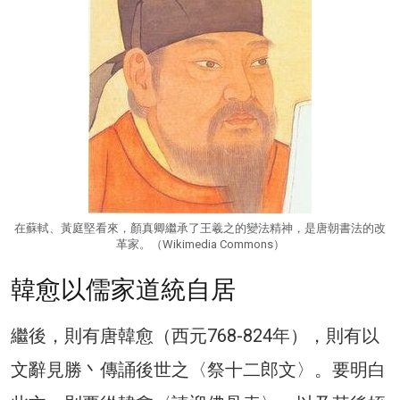
在蘇軾、黃庭堅看來，顏真卿繼承了王羲之的變法精神，是唐朝書法的改
革家。（Wikimedia Commons）
韓愈以儒家道統自居
繼後，則有唐韓愈（西元768-824年），則有以
文辭見勝丶傳誦後世之〈祭十二郎文〉。要明白