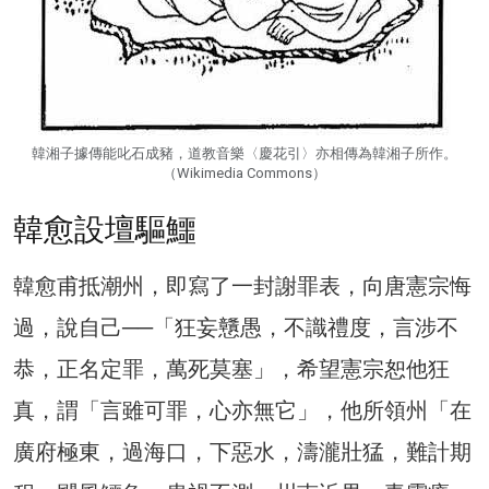
韓湘子據傳能叱石成豬，道教音樂〈慶花引〉亦相傳為韓湘子所作。
（Wikimedia Commons）
韓愈設壇驅鱷
韓愈甫抵潮州，即寫了一封謝罪表，向唐憲宗悔
過，說自己──「狂妄戇愚，不識禮度，言涉不
恭，正名定罪，萬死莫塞」，希望憲宗恕他狂
真，謂「言雖可罪，心亦無它」，他所領州「在
廣府極東，過海口，下惡水，濤瀧壯猛，難計期