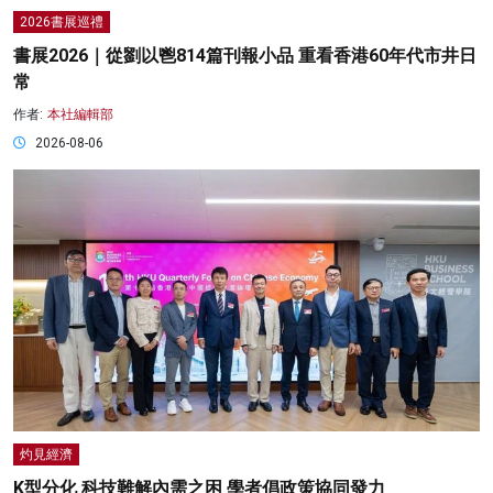
2026書展巡禮
書展2026｜從劉以鬯814篇刊報小品 重看香港60年代市井日
常
作者:
本社編輯部
2026-08-06
灼見經濟
K型分化 科技難解內需之困 學者倡政策協同發力