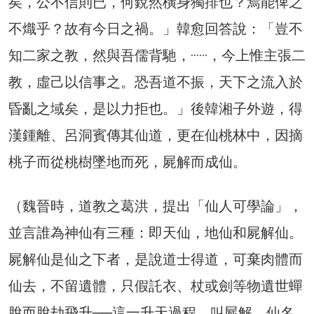
矣，公不信則已，何銳然橫身獨排也？焉能俾之
不熾乎？故有今日之禍。」韓愈回答說：「豈不
知二家之教，然與吾儒背馳，······，今上惟主張二
教，虛己以信事之。恐吾道不振，天下之流入於
昏亂之域矣，是以力拒也。」後韓湘子外遊，得
漢鍾離、呂洞賓傳其仙道，更在仙桃林中，因摘
桃子而從桃樹墜地而死，屍解而成仙。
（魏晉時，道教之葛洪，提出「仙人可學論」，
並言誰為神仙有三種：即天仙，地仙和屍解仙。
屍解仙是仙之下者，是說道士得道，可棄肉體而
仙去，不留遺體，只假託衣、杖或劍等物遺世蟬
脫而脫劫飛升──這一升天過程，叫屍解，仙名