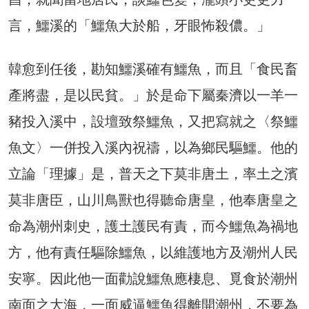
言，鱷溪的「鱷魚大於船，牙眼怖殺儂。」
韓愈到任後，勘知鱷溪確有鱷魚，而且「食民畜
產將盡，是以民貧。」於是命下屬秦濟以一羊一
豬投入溪中，設壇致祭鱷魚，又把寫就之〈祭鱷
魚文〉一併投入溪內祝禱，以為鄉民驅鱷。他的
立論「理據」是，普天之下莫非唐土，率土之濱
莫非唐臣，山川鳥獸也得聽命唐皇，他奉唐皇之
命為潮州刺史，護土護民有責，而今鱷魚為禍地
方，他有責任驅除鱷魚，以維護地方及潮州人民
安寧。因此他一面勸說鱷魚應棲息、覓食於潮州
南面之大海，一面威逼鱷魚得離開潮州，不要為