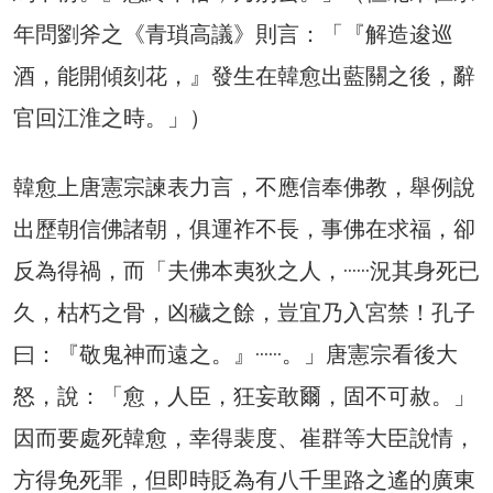
年問劉斧之《青瑣高議》則言：「『解造逡巡
酒，能開傾刻花，』發生在韓愈出藍關之後，辭
官回江淮之時。」）
韓愈上唐憲宗諫表力言，不應信奉佛教，舉例說
出歷朝信佛諸朝，俱運祚不長，事佛在求福，卻
反為得禍，而「夫佛本夷狄之人，······況其身死已
久，枯朽之骨，凶穢之餘，豈宜乃入宮禁！孔子
曰：『敬鬼神而遠之。』······。」唐憲宗看後大
怒，說：「愈，人臣，狂妄敢爾，固不可赦。」
因而要處死韓愈，幸得裴度、崔群等大臣說情，
方得免死罪，但即時貶為有八千里路之遙的廣東