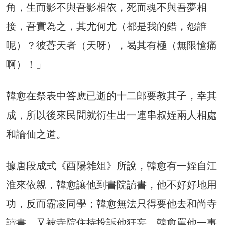
角，生而影不與吾影相依，死而魂不與吾夢相
接，吾實為之，其尤何尤（都是我的錯，怨誰
呢）？彼蒼天者（天呀），曷其有極（無限愴痛
啊）！」
韓愈在祭表中答應已逝的十二郎要教其子，幸其
成，所以後來民間就衍生出一連串叔姪兩人相處
和論仙之道。
據唐段成式《酉陽雜俎》所說，韓愈有一姪自江
淮來依親，韓愈讓他到書院讀書，他不好好地用
功，反而霸凌同學；韓愈無法只得要他去和尚寺
讀書，又被寺院住持投訴他狂妄。韓愈罵他一事