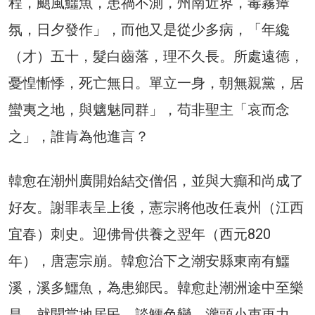
程，颶風鱷魚，患禍不測，州南近界，毒霧瘴
氛，日夕發作」，而他又是從少多病，「年纔
（才）五十，髮白齒落，理不久長。所處遠德，
憂惶慚悸，死亡無日。單立一身，朝無親黨，居
蠻夷之地，與魑魅同群」，苟非聖主「哀而念
之」，誰肯為他進言？
韓愈在潮州廣開始結交僧侶，並與大癲和尚成了
好友。謝罪表呈上後，憲宗將他改任袁州（江西
宜春）刺史。迎佛骨供養之翌年（西元820
年），唐憲宗崩。韓愈治下之潮安縣東南有鱷
溪，溪多鱷魚，為患鄉民。韓愈赴潮洲途中至樂
昌，就聞當地居民，談鱷色變，瀧頭小吏更力