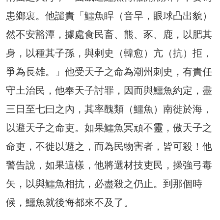
患鄉裏。他譴責「鱷魚睅（音旱，眼球凸出貌）
然不安豁潭，據處食民畜、熊、豕、鹿，以肥其
身，以種其子孫，與剌史（韓愈）亢（抗）拒，
爭為長雄。」他受天子之命為潮州刺史，有責任
守土治民，他奉天子討罪，因而與鱷魚約定，盡
三日至七曰之內，其率醜類（鱷魚）南徙於海，
以避天子之命吏。如果鱷魚冥頑不靈，傲天子之
命吏，不徙以避之，而為民物害者，皆可殺！他
警告說，如果這樣，他將選材技吏民，操強弓毒
矢，以與鱷魚相抗，必盡殺之仍止。到那個時
候，鱷魚就後悔都來不及了。