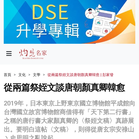
政局
教育
文化
財經
首頁
文化
文學
從兩篇祭姪文談唐朝顏真卿韓愈 | 彭家發
生活
從兩篇祭姪文談唐朝顏真卿韓愈
健康
2019年，日本東京上野東京國立博物館平成館向
商業
台灣國立故宮博物館商借得有「天下第二行書」
之稱的唐行書大家顏真卿的〈祭姪文稿〉真跡展
科技
出。要明白這帖〈文稿〉，則得從唐玄宗安祿山
影片
丶史思明之亂說起。