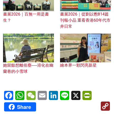
書展2026｜百無一用是書
書展2026｜從劉以鬯814篇
生？
刊報小品 重看香港60年代市
井日常
她留餘想離俗塵──溶化在幽
繪本界一顆閃亮新星
蘭巷的小雪球
Facebook
WhatsApp
WeChat
Email
LinkedIn
Line
X
PrintFriendl
C
Share
Li