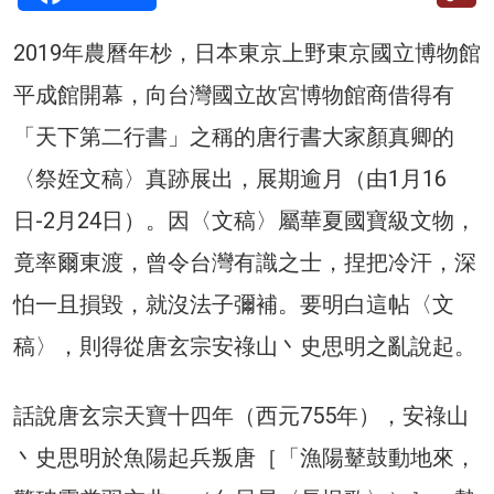
2019年農曆年杪，日本東京上野東京國立博物館
平成館開幕，向台灣國立故宮博物館商借得有
「天下第二行書」之稱的唐行書大家顏真卿的
〈祭姪文稿〉真跡展出，展期逾月（由1月16
日-2月24日）。因〈文稿〉屬華夏國寶級文物，
竟率爾東渡，曾令台灣有識之士，捏把冷汗，深
怕一且損毀，就沒法子彌補。要明白這帖〈文
稿〉，則得從唐玄宗安祿山丶史思明之亂說起。
話說唐玄宗天寶十四年（西元755年），安祿山
丶史思明於魚陽起兵叛唐［「漁陽鼙鼓動地來，