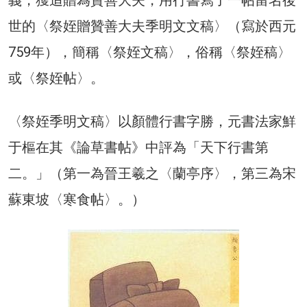
世的〈祭姪贈贊善大夫季明文文稿〉（寫於西元
759年），簡稱〈祭姪文稿〉，俗稱〈祭姪稿〉
或〈祭姪帖〉。
〈祭姪季明文稿〉以顏體行書字勝，元書法家鮮
于樞在其《論草書帖》中評為「天下行書第
二。」（第一為晉王羲之〈蘭亭序〉，第三為宋
蘇東坡〈寒食帖〉。）