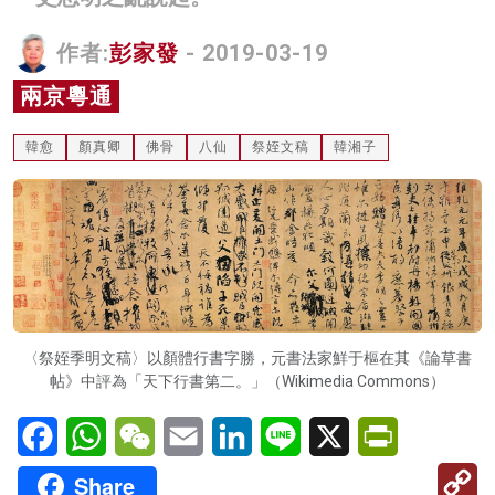
名家榜
作者:
彭家發
- 2019-03-19
灼見活動
兩京粵通
關於我們
韓愈
顏真卿
佛骨
八仙
祭姪文稿
韓湘子
〈祭姪季明文稿〉以顏體行書字勝，元書法家鮮于樞在其《論草書
帖》中評為「天下行書第二。」（Wikimedia Commons）
Facebook
WhatsApp
WeChat
Email
LinkedIn
Line
X
PrintFriendl
C
Share
Li