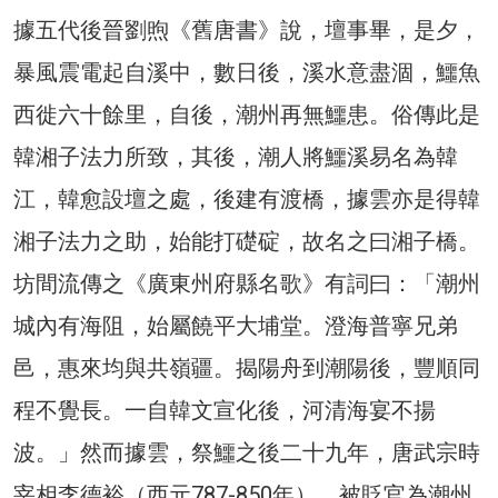
據五代後晉劉煦《舊唐書》說，壇事畢，是夕，
暴風震電起自溪中，數日後，溪水意盡涸，鱷魚
西徙六十餘里，自後，潮州再無鱷患。俗傳此是
韓湘子法力所致，其後，潮人將鱷溪易名為韓
江，韓愈設壇之處，後建有渡橋，據雲亦是得韓
湘子法力之助，始能打礎碇，故名之曰湘子橋。
坊間流傳之《廣東州府縣名歌》有詞曰：「潮州
城內有海阻，始屬饒平大埔堂。澄海普寧兄弟
邑，惠來均與共嶺疆。揭陽舟到潮陽後，豐順同
程不覺長。一自韓文宣化後，河清海宴不揚
波。」然而據雲，祭鱷之後二十九年，唐武宗時
宰相李德裕（西元787-850年），被貶官為潮州