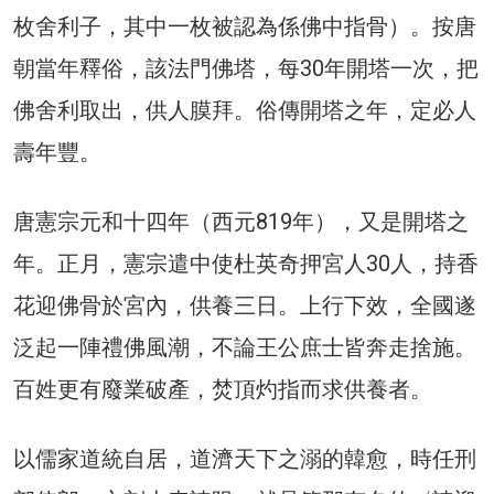
枚舍利子，其中一枚被認為係佛中指骨）。按唐
朝當年釋俗，該法門佛塔，每30年開塔一次，把
佛舍利取出，供人膜拜。俗傳開塔之年，定必人
壽年豐。
唐憲宗元和十四年（西元819年），又是開塔之
年。正月，憲宗遣中使杜英奇押宮人30人，持香
花迎佛骨於宮內，供養三日。上行下效，全國遂
泛起一陣禮佛風潮，不論王公庶士皆奔走捨施。
百姓更有廢業破產，焚頂灼指而求供養者。
以儒家道統自居，道濟天下之溺的韓愈，時任刑