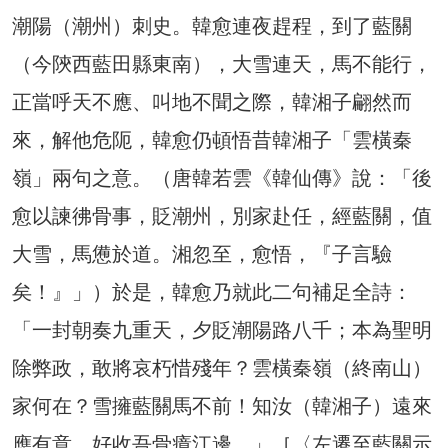
潮陽（潮州）刺史。韓愈連夜趕程，到了藍關
（今陝西藍田縣東南），大雪連天，馬不能行，
正當呼天不應、叫地不聞之際，韓湘子翩然而
來，解他危阨，韓愈仍頓悟昔韓湘子「雲橫秦
嶺」兩句之意。（唐韓若雲《韓仙傳》說：「後
愈以諫彿骨事，貶潮州，別家赴任，經藍關，值
大雪，馬憊於道。湘忽至，愈悟，『子言驗
矣！』」）於是，韓愈乃就此二句補足全詩：
「一封朝奏九重天，夕貶潮陽路八千；本為聖明
除弊政，敢將哀朽惜殘年？雲橫秦嶺（終南山）
家何在？雪擁藍關馬不前！知汝（韓湘子）遠來
應有意，好收吾骨瘴江邊。」［〈左遷至藍關示