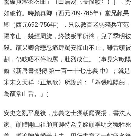
驚破霓裳羽衣曲」（白居易〈長恨歌〉）］，勢
如破竹。時顏真卿（西元709-785年）堂兄顏杲
卿（西元692-756年），只以數百老弱殘兵守范
陽常山，幾經周旋，終被叛軍所擒，兒子季明被
殺。顏杲卿含悲忍痛肆罵安祿山不止，雖舌頭被
割，仍吱唔不停地罵，壯烈成仁。（事見宋歐陽
脩《新唐書·烈傳·第一百一十七·忠義·中》；就是
宋末文天祥〈正氣歌〉所說的：「為張雎陽齒，
為顏常山舌。」）
安史之亂平息後，忠義之士獲朝庭褒揚，書法大
家、顏體開山祖顏真卿特為堂姪顏季明之犧牲死
義，獲追贈為贊善大夫，用行書寫了一帖留名後