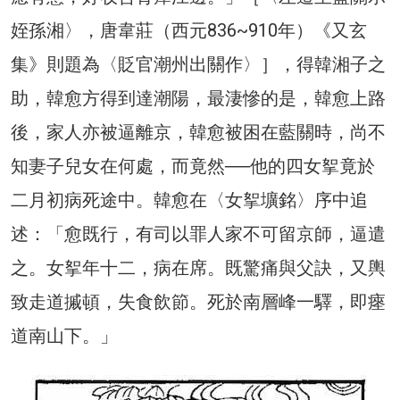
姪孫湘〉，唐韋莊（西元836~910年）《又玄
集》則題為〈貶官潮州出關作〉］，得韓湘子之
助，韓愈方得到達潮陽，最淒慘的是，韓愈上路
後，家人亦被逼離京，韓愈被困在藍關時，尚不
知妻子兒女在何處，而竟然──他的四女挐竟於
二月初病死途中。韓愈在〈女挐壙銘〉序中追
述：「愈既行，有司以罪人家不可留京師，逼遣
之。女挐年十二，病在席。既驚痛與父訣，又輿
致走道摵頓，失食飲節。死於南層峰一驛，即瘞
道南山下。」