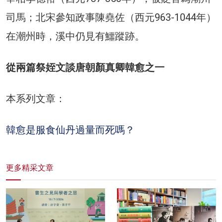
司馬；北宋參知政事陳堯佐（西元963-1044年）
在潮州時，溪中仍見有鱷蹤跡。
從兩篇祭姪文談唐朝顏真卿韓愈之一
本系列文章：
韓愈是服食仙丹過量而死嗎？
更多精采文章