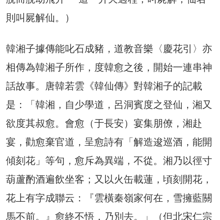
則叫屍解仙。）
韓湘子據傳能叱石成豬，道教音樂〈慶花引〉亦
相傳為韓湘子所作，度韓愈之後，開始一連串神
話故事。唐韓若雲《韓仙傳》對韓湘子的記載
是：「韓湘，自少學道，呂洞賓度之登仙，湘又
欲度其叔愈。會愈（于長安）宴集朋僚，湘赴
宴，勸愈棄官道，呈愈詩有「解造逡巡酒，能開
傾刻花」等句，愈斥為異端，不從。湘乃以徑寸
葫蘆酌酒遍飲坐客；又以火缶載蓮，頃刻開花，
花上有字成聯云：『雲橫秦嶺家何在，雪擁藍關
馬不前。』愈終不悟，乃別去。」（但北宋仁宗