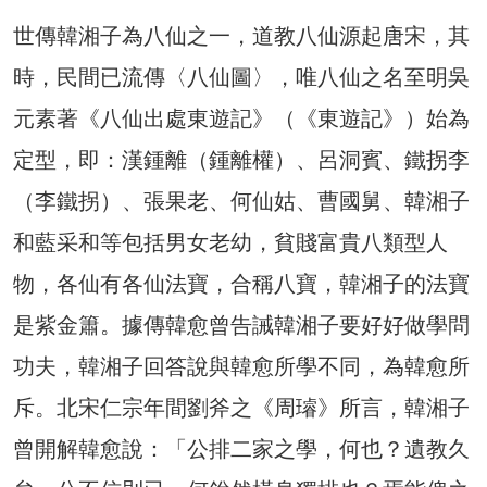
世傳韓湘子為八仙之一，道教八仙源起唐宋，其
時，民間已流傳〈八仙圖〉，唯八仙之名至明吳
元素著《八仙出處東遊記》（《東遊記》）始為
定型，即：漢鍾離（鍾離權）、呂洞賓、鐵拐李
（李鐵拐）、張果老、何仙姑、曹國舅、韓湘子
和藍采和等包括男女老幼，貧賤富貴八類型人
物，各仙有各仙法寶，合稱八寶，韓湘子的法寶
是紫金簫。據傳韓愈曾告誡韓湘子要好好做學問
功夫，韓湘子回答說與韓愈所學不同，為韓愈所
斥。北宋仁宗年間劉斧之《周璿》所言，韓湘子
曾開解韓愈說：「公排二家之學，何也？遺教久