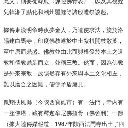
此文，則要從韓愈〈諫迎佛骨表〉，以及其後姪
兒韓湘子點化和潮州驅鱷等諸般遭祭談起。
據傳東漢明帝時夜夢金人，乃遣使求法，旋於洛
陽建白馬寺，印度佛教遂於中土紮根開枝散葉，
至中唐而鼎盛。佛教並由此而與根發於本土之道
教和儒教鼎足而立，並稱三教。然而，因為佛教
是外來宗教，故隱然存有外來與本土文化相左，
難以磨合之困難，儒佛矛盾屢見。
鳳翔扶風縣（今陝西寶雞市）有一法門，寺內有
一座佛塔，藏有釋迦牟尼佛指骨（佛舍利）一節
（據大陸傳媒報道，1987年陝西法門寺出土了四