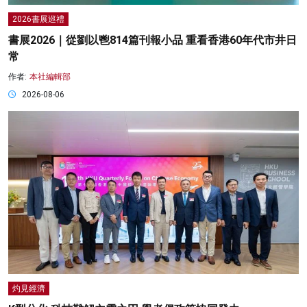
2026書展巡禮
書展2026｜從劉以鬯814篇刊報小品 重看香港60年代市井日
常
作者:
本社編輯部
2026-08-06
灼見經濟