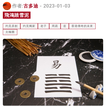
作者:
古多迪
- 2023-01-03
名家榜
飛鴻踏雪泥
灼見活動
關於我們
灼見原創
灼見獨家
老子
周易
道
香港傳奇的未來
太極圖