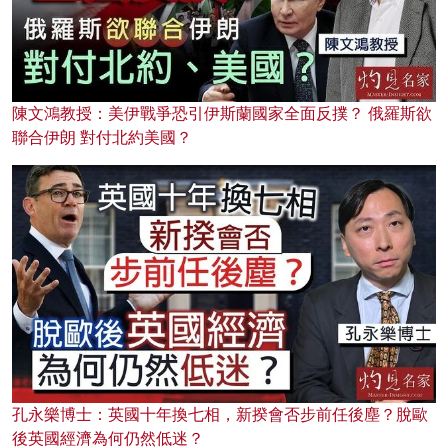
陳文鴻教授：美伊戰爭恐引伊斯蘭國家全面反撲？ 俄羅斯欲
聯合伊朗 對付北約美國？
孔永樂博士：英國十年換七相，新揆會否步前任後塵？脫歐
後英國經濟為何仍然低迷？