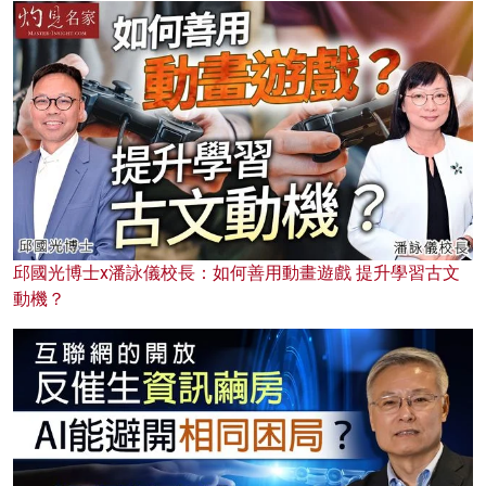
邱國光博士x潘詠儀校長：如何善用動畫遊戲 提升學習古文
動機？