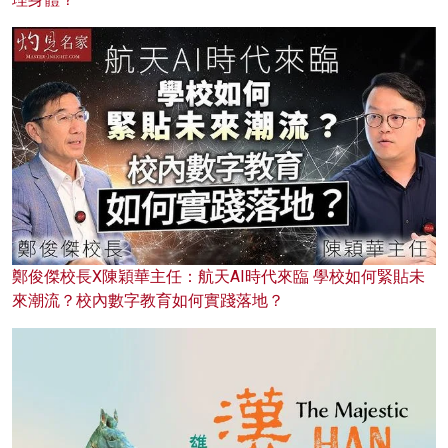
鄭俊傑校長X陳穎華主任：航天AI時代來臨 學校如何緊貼未
來潮流？校內數字教育如何實踐落地？