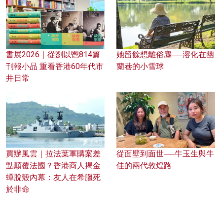
書展2026｜從劉以鬯814篇
她留餘想離俗塵──溶化在幽
刊報小品 重看香港60年代市
蘭巷的小雪球
井日常
買辦風雲｜拉法葉軍購案差
從面壁到面世──牛玉生與牛
點顛覆法國？香港商人揭金
佳的兩代敦煌路
蟬脫殼內幕：友人在希臘死
於非命