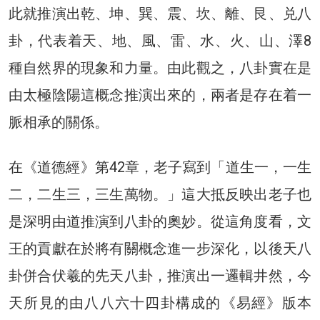
此就推演出乾、坤、巽、震、坎、離、艮、兑八
卦，代表着天、地、風、雷、水、火、山、澤8
種自然界的現象和力量。由此觀之，八卦實在是
由太極陰陽這概念推演出來的，兩者是存在着一
脈相承的關係。
在《道德經》第42章，老子寫到「道生一，一生
二，二生三，三生萬物。」這大抵反映出老子也
是深明由道推演到八卦的奧妙。從這角度看，文
王的貢獻在於將有關概念進一步深化，以後天八
卦併合伏羲的先天八卦，推演出一邏輯井然，今
天所見的由八八六十四卦構成的《易經》版本