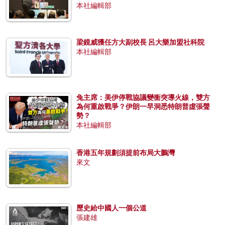
本社編輯部
梁鏡威獲任方大副校長 呂大樂加盟社科院
本社編輯部
兔主席：美伊停戰協議變衝突導火線，雙方
為何重啟戰爭？伊朗一早洞悉特朗普虛張聲
勢？
本社編輯部
香港五年規劃須提前布局大鵬灣
來文
歷史給中國人一個公道
張建雄