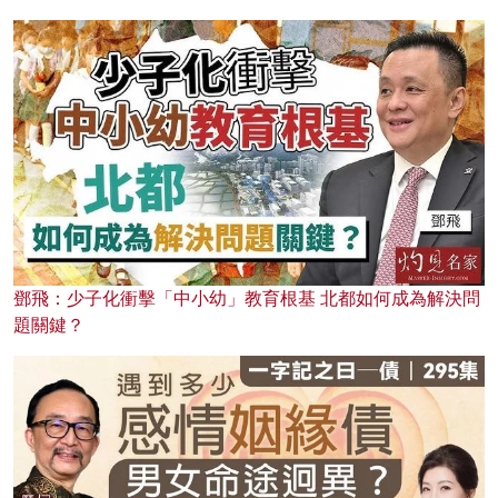
鄧飛：少子化衝擊「中小幼」教育根基 北都如何成為解決問
題關鍵？