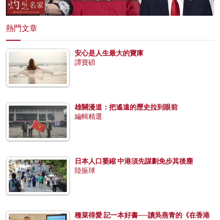
熱門文章
安心是人生最大的寶庫
譚寶碩
雄關漫道：把遙遠的歷史拉到眼前
編輯精選
日本人口萎縮 中港須先謀劃免步其後塵
陸振球
種菜得愛 記一本好書──讀吳燕青的《在香港