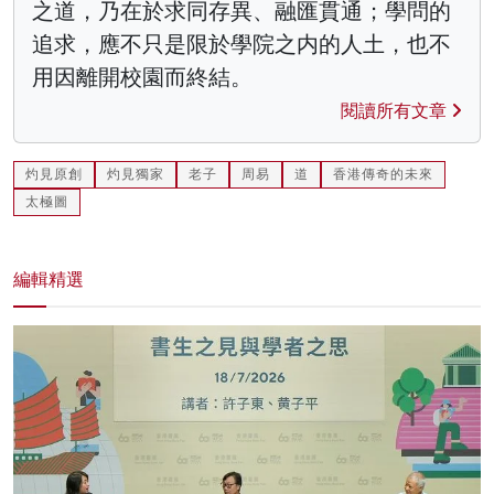
之道，乃在於求同存異、融匯貫通；學問的
追求，應不只是限於學院之内的人土，也不
用因離開校園而終結。
閱讀所有文章
灼見原創
灼見獨家
老子
周易
道
香港傳奇的未來
太極圖
編輯精選