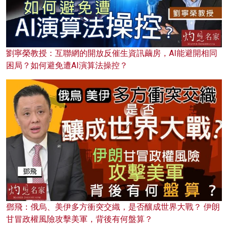
劉寧榮教授：互聯網的開放反催生資訊繭房，AI能避開相同
困局？如何避免遭AI演算法操控？
鄧飛：俄烏、美伊多方衝突交織，是否釀成世界大戰？ 伊朗
甘冒政權風險攻擊美軍，背後有何盤算？