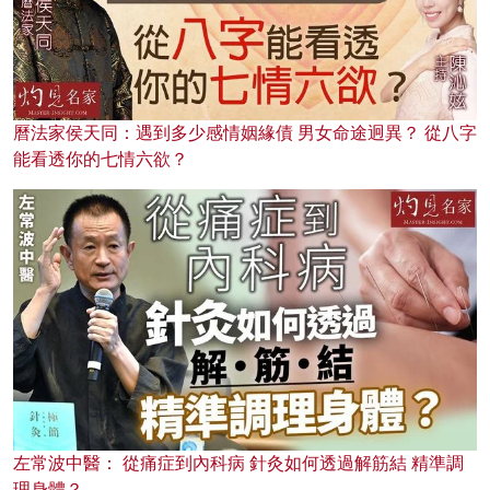
曆法家侯天同：遇到多少感情姻緣債 男女命途迥異？ 從八字
能看透你的七情六欲？
左常波中醫： 從痛症到內科病 針灸如何透過解筋結 精準調
理身體？