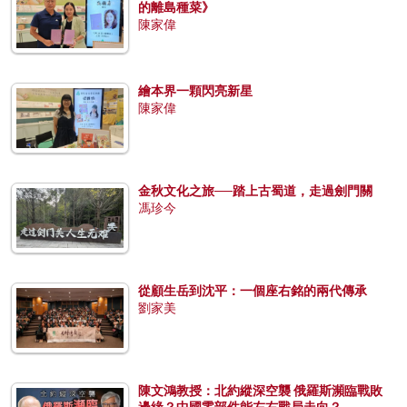
的離島種菜》
陳家偉
繪本界一顆閃亮新星
陳家偉
金秋文化之旅──踏上古蜀道，走過劍門關
馮珍今
從顧生岳到沈平：一個座右銘的兩代傳承
劉家美
陳文鴻教授：北約縱深空襲 俄羅斯瀕臨戰敗