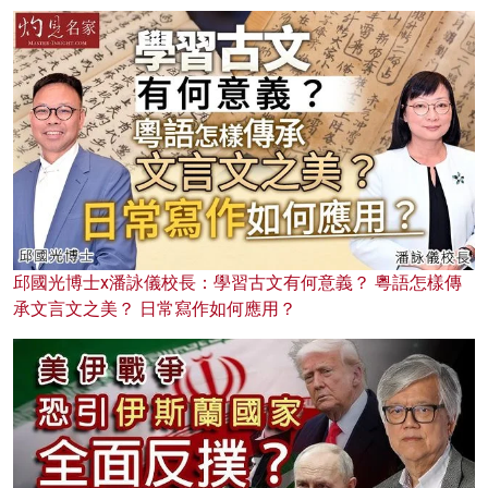
邱國光博士x潘詠儀校長：學習古文有何意義？ 粵語怎樣傳
承文言文之美？ 日常寫作如何應用？