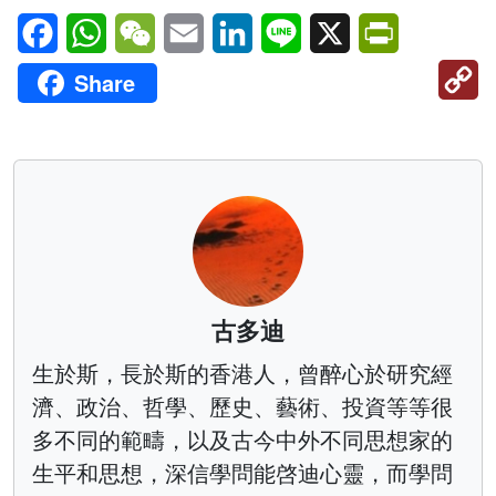
Facebook
WhatsApp
WeChat
Email
LinkedIn
Line
X
PrintFriendl
C
Share
Li
古多迪
生於斯，長於斯的香港人，曾醉心於研究經
濟、政治、哲學、歷史、藝術、投資等等很
多不同的範疇，以及古今中外不同思想家的
生平和思想，深信學問能啓迪心靈，而學問