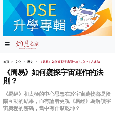
政局
教育
文化
財經
首頁
文化
歷史
《周易》如何窺探宇宙運作的法則？ | 古多迪
生活
《周易》如何窺探宇宙運作的法
則？
健康
商業
《易經》和太極的中心思想在於宇宙萬物都是陰
陽互動的結果，而有論者更視《易經》為解讀宇
科技
宙奧秘的密碼，當中有什麼乾坤？
影片