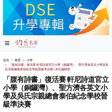
政局
教育
文化
財經
首頁
教育
小學
「腹有詩書」復活賽 軒尼詩道官立小學（銅鑼灣）、聖方濟各英文小學及吳
生活
氏宗親總會泰伯紀念學校晉級準決賽 | 本社編輯部
「腹有詩書」復活賽 軒尼詩道官立
健康
小學（銅鑼灣）、聖方濟各英文小
商業
學及吳氏宗親總會泰伯紀念學校晉
科技
級準決賽
影片