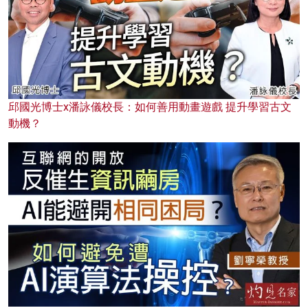
邱國光博士x潘詠儀校長：如何善用動畫遊戲 提升學習古文
動機？