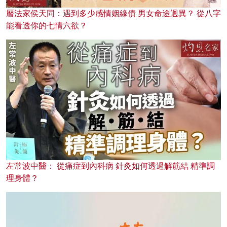
曆法家侯天同：遇到多少感情姻緣債 男女命途迥異？ 從八字
能看透你的七情六欲？
左常波中醫： 從痛症到內科病 針灸如何透過解筋結 精準調
理身體？