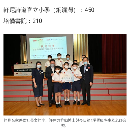
軒尼詩道官立小學（銅鑼灣）：450
培僑書院：210
灼見名家傳媒社長文灼非、評判方梓勳博士與今日第1場晉級學生及老師合
照。