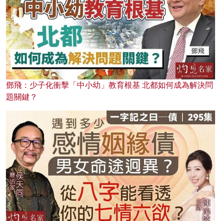
鄧飛：少子化衝擊「中小幼」教育根基 北都如何成為解決問
題關鍵？