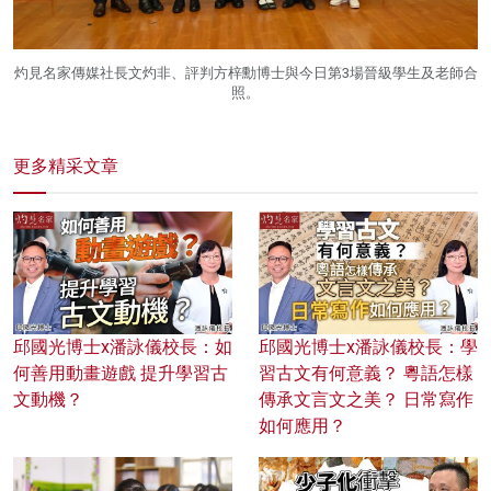
灼見名家傳媒社長文灼非、評判方梓勳博士與今日第3場晉級學生及老師合
照。
更多精采文章
邱國光博士x潘詠儀校長：如
邱國光博士x潘詠儀校長：學
何善用動畫遊戲 提升學習古
習古文有何意義？ 粵語怎樣
文動機？
傳承文言文之美？ 日常寫作
如何應用？