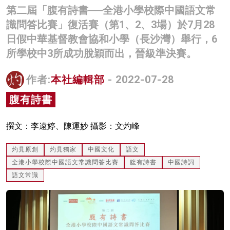
第二屆「腹有詩書──全港小學校際中國語文常
名家榜
識問答比賽」復活賽（第1、2、3場）於7月28
灼見活動
日假中華基督教會協和小學（長沙灣）舉行，6
所學校中3所成功脫穎而出，晉級準決賽。
關於我們
作者:
本社編輯部
- 2022-07-28
腹有詩書
撰文：李遠婷、陳運妙 攝影：文灼峰
灼見原創
灼見獨家
中國文化
語文
全港小學校際中國語文常識問答比賽
腹有詩書
中國詩詞
語文常識