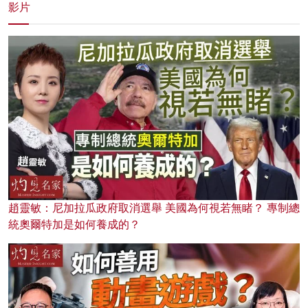
影片
趙靈敏：尼加拉瓜政府取消選舉 美國為何視若無睹？ 專制總
統奧爾特加是如何養成的？