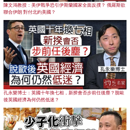
陳文鴻教授：美伊戰爭恐引伊斯蘭國家全面反撲？ 俄羅斯欲
聯合伊朗 對付北約美國？
孔永樂博士：英國十年換七相，新揆會否步前任後塵？脫歐
後英國經濟為何仍然低迷？