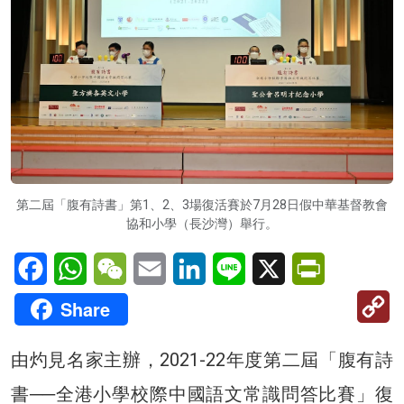
第二屆「腹有詩書」第1、2、3場復活賽於7月28日假中華基督教會
協和小學（長沙灣）舉行。
Facebook
WhatsApp
WeChat
Email
LinkedIn
Line
X
PrintFriendl
C
Share
Li
由灼見名家主辦，2021-22年度第二屆「腹有詩
書──全港小學校際中國語文常識問答比賽」復