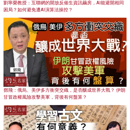
劉寧榮教授：互聯網的開放反催生資訊繭房，AI能避開相同
困局？如何避免遭AI演算法操控？
鄧飛：俄烏、美伊多方衝突交織，是否釀成世界大戰？ 伊朗
甘冒政權風險攻擊美軍，背後有何盤算？