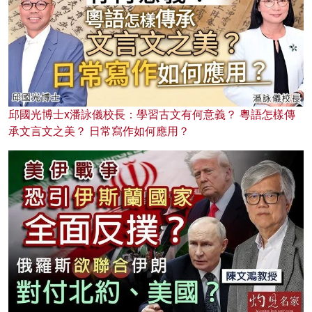
邱國光博士x潘詠儀校長：學習古文有何意義？ 粵語怎樣傳
承文言文之美？ 日常寫作如何應用？