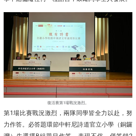
復活賽第1場戰況激烈。
第1場比賽戰況激烈，兩隊同學皆全力以赴，努
力作答。必答題環節中軒尼詩道官立小學（銅鑼