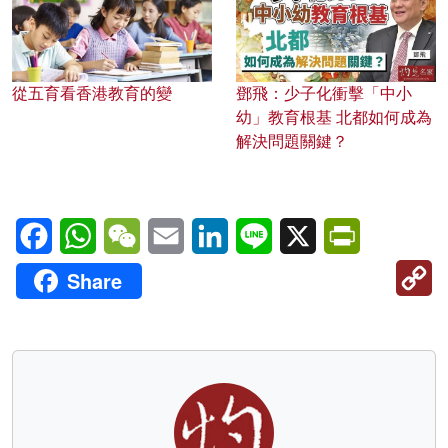
從五育看香港教育的變
鄧飛：少子化衝擊「中小
幼」教育根基 北都如何成為
解決問題關鍵？
Facebook
WhatsApp
WeChat
Email
LinkedIn
Line
X
PrintFriendl
C
Share
Li