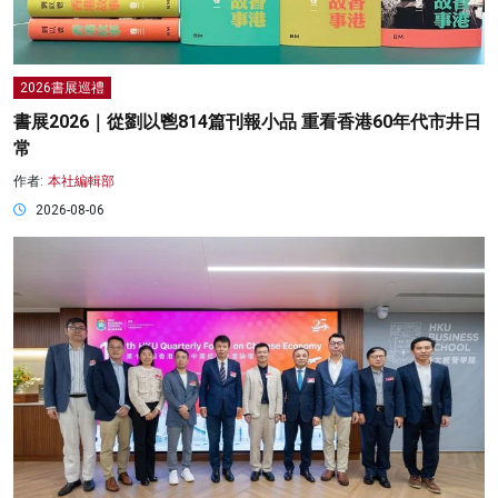
2026書展巡禮
書展2026｜從劉以鬯814篇刊報小品 重看香港60年代市井日
常
作者:
本社編輯部
2026-08-06