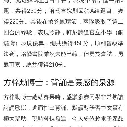
灣）先選擇B組題目作答，表現不俗，僅答錯2
題，共得260分；培僑書院則回答A組題目，獲
得220分。其後在搶答題環節，兩隊吸取了第二
回合的經驗，表現冷靜，軒尼詩道官立小學（銅
鑼灣）表現優異，總共獲得450分，順利晉級準
決賽，培僑書院雖然未能出線，但勇於嘗試，勇
氣可嘉，總共獲得210分。
方梓勳博士：背誦是靈感的泉源
方梓勳博士總結賽果時，盛讚參賽同學非常熟讀
詩詞歌賦，進而指出背誦、默讀對學習中文實有
極大幫助。現時科技發達，今人多依賴電子產品