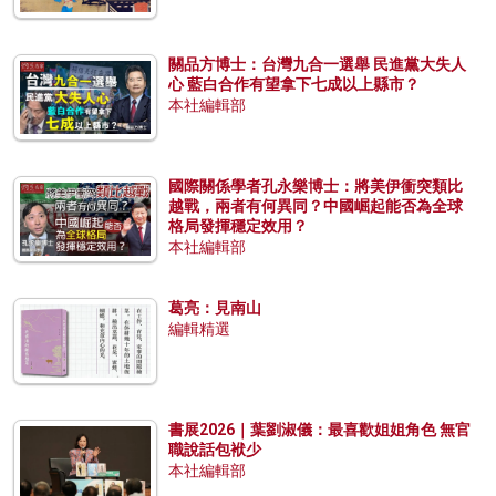
關品方博士：台灣九合一選舉 民進黨大失人
心 藍白合作有望拿下七成以上縣市？
本社編輯部
國際關係學者孔永樂博士：將美伊衝突類比
越戰，兩者有何異同？中國崛起能否為全球
格局發揮穩定效用？
本社編輯部
葛亮：見南山
編輯精選
書展2026｜葉劉淑儀：最喜歡姐姐角色 無官
職說話包袱少
本社編輯部