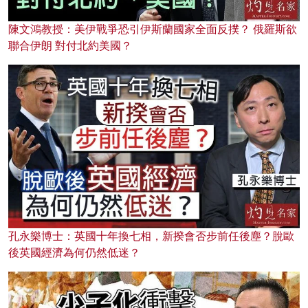
陳文鴻教授：美伊戰爭恐引伊斯蘭國家全面反撲？ 俄羅斯欲
聯合伊朗 對付北約美國？
孔永樂博士：英國十年換七相，新揆會否步前任後塵？脫歐
後英國經濟為何仍然低迷？