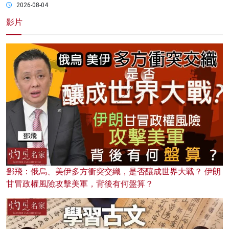
2026-08-04
影片
鄧飛：俄烏、美伊多方衝突交織，是否釀成世界大戰？ 伊朗
甘冒政權風險攻擊美軍，背後有何盤算？