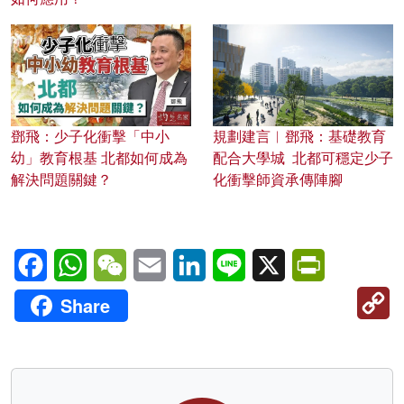
鄧飛：少子化衝擊「中小
規劃建言︱鄧飛：基礎教育
幼」教育根基 北都如何成為
配合大學城 北都可穩定少子
解決問題關鍵？
化衝擊師資承傳陣腳
Facebook
WhatsApp
WeChat
Email
LinkedIn
Line
X
PrintFriendl
C
Share
Li