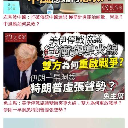
左常波中醫：打破傳統中醫迷思 極簡針灸能治頭暈、胃脹？
中風應如何急救？
兔主席：美伊停戰協議變衝突導火線，雙方為何重啟戰爭？
伊朗一早洞悉特朗普虛張聲勢？