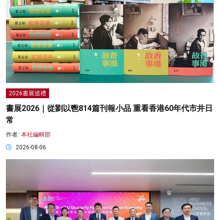
2026書展巡禮
書展2026｜從劉以鬯814篇刊報小品 重看香港60年代市井日
常
作者:
本社編輯部
2026-08-06