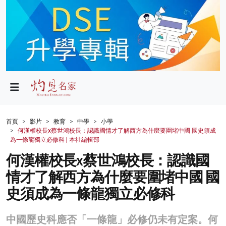
政局
教育
文化
財經
首頁
影片
教育
中學
小學
何漢權校長x蔡世鴻校長：認識國情才了解西方為什麼要圍堵中國 國史須成
生活
為一條龍獨立必修科 | 本社編輯部
何漢權校長x蔡世鴻校長：認識國
健康
情才了解西方為什麼要圍堵中國 國
商業
史須成為一條龍獨立必修科
科技
中國歷史科應否「一條龍」必修仍未有定案。何
影片