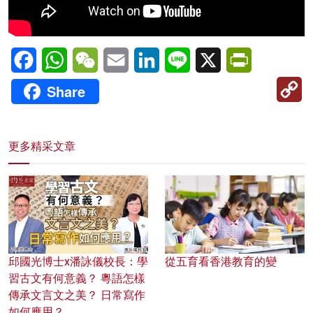
Facebook
WhatsApp
WeChat
Email
LinkedIn
Line
X
PrintFriendl
C
Share
Li
更多精采文章
邱國光博士x潘詠儀校長：學
從五育看香港教育的變
習古文有何意義？ 粵語怎樣
傳承文言文之美？ 日常寫作
如何應用？