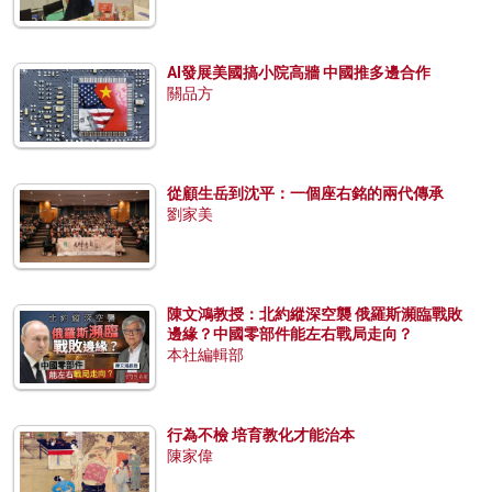
AI發展美國搞小院高牆 中國推多邊合作
關品方
從顧生岳到沈平：一個座右銘的兩代傳承
劉家美
陳文鴻教授：北約縱深空襲 俄羅斯瀕臨戰敗
邊緣？中國零部件能左右戰局走向？
本社編輯部
行為不檢 培育教化才能治本
陳家偉