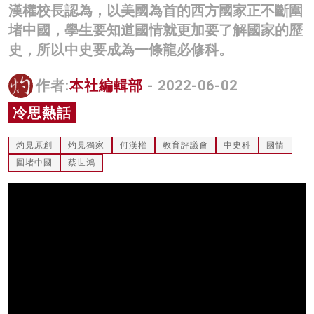
漢權校長認為，以美國為首的西方國家正不斷圍
名家榜
堵中國，學生要知道國情就更加要了解國家的歷
灼見活動
史，所以中史要成為一條龍必修科。
關於我們
作者:
本社編輯部
- 2022-06-02
冷思熱話
灼見原創
灼見獨家
何漢權
教育評議會
中史科
國情
圍堵中國
蔡世鴻