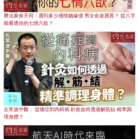
曆法家侯天同：遇到多少感情姻緣債 男女命途迥異？ 從八字
能看透你的七情六欲？
左常波中醫： 從痛症到內科病 針灸如何透過解筋結 精準調
理身體？