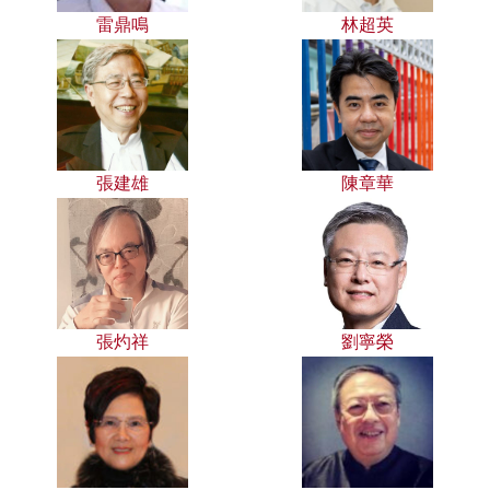
雷鼎鳴
林超英
張建雄
陳章華
張灼祥
劉寧榮