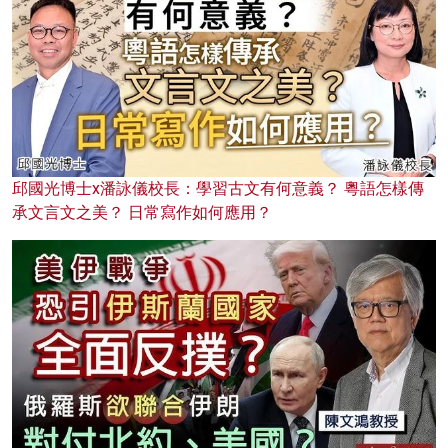
邱國光博士x潘詠儀校長：學習古文有何意義？ 粵語怎樣傳
承文言文之美？ 日常寫作如何應用？