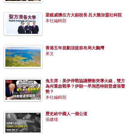
梁鏡威獲任方大副校長 呂大樂加盟社科院
本社編輯部
香港五年規劃須提前布局大鵬灣
來文
兔主席：美伊停戰協議變衝突導火線，雙方
為何重啟戰爭？伊朗一早洞悉特朗普虛張聲
勢？
本社編輯部
歷史給中國人一個公道
張建雄