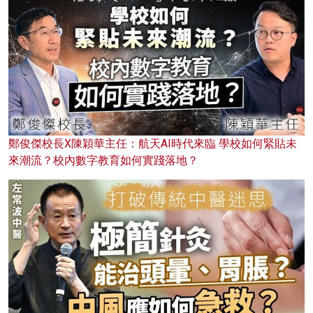
鄭俊傑校長X陳穎華主任：航天AI時代來臨 學校如何緊貼未
來潮流？校內數字教育如何實踐落地？