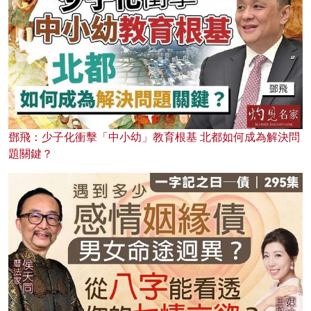
鄧飛：少子化衝擊「中小幼」教育根基 北都如何成為解決問
題關鍵？