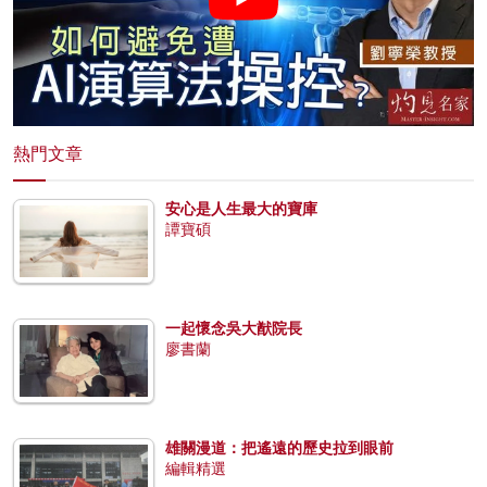
熱門文章
安心是人生最大的寶庫
譚寶碩
一起懷念吳大猷院長
廖書蘭
雄關漫道：把遙遠的歷史拉到眼前
編輯精選