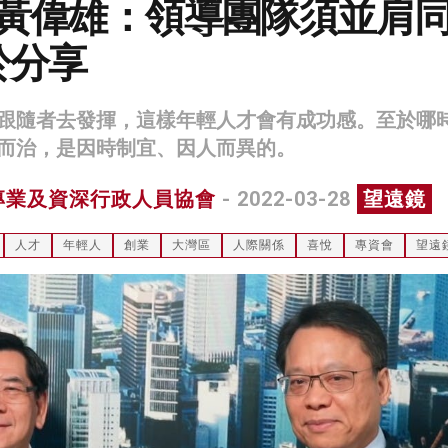
X黃偉雄：領導團隊須並肩
於分享
跟隨者去發揮，這樣年輕人才會有成功感。至於哪
而治，是因時制宜、因人而異的。
專業及資深行政人員協會
- 2022-03-28
望遠鏡
人才
年輕人
創業
大灣區
人際關係
喜悅
專資會
望遠