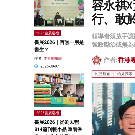
容永祺
行、敢
2026書展巡禮
領導者須放手讓
書展2026｜百無一用是
強政勵治或無為
書生？
作者:
本社編輯部
作者:
香港
2026-08-07
灼見原創
灼見獨家
2026書展巡禮
書展2026｜從劉以鬯
814篇刊報小品 重看香