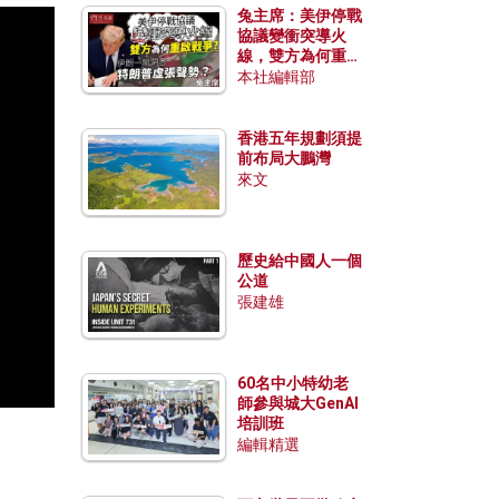
兔主席：美伊停戰
協議變衝突導火
線，雙方為何重啟
戰爭？伊朗一早洞
本社編輯部
悉特朗普虛張聲
勢？
香港五年規劃須提
前布局大鵬灣
來文
歷史給中國人一個
公道
張建雄
60名中小特幼老
師參與城大GenAI
培訓班
編輯精選