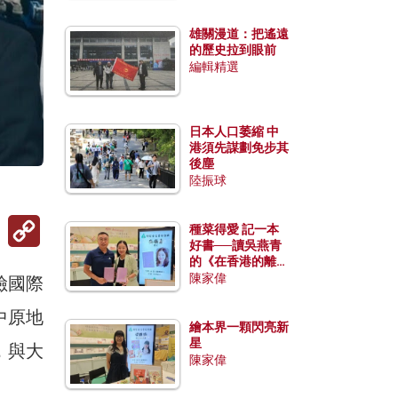
雄關漫道：把遙遠
的歷史拉到眼前
編輯精選
日本人口萎縮 中
港須先謀劃免步其
後塵
陸振球
Copy
種菜得愛 記一本
Link
好書──讀吳燕青
的《在香港的離島
種菜》
陳家偉
險國際
中原地
繪本界一顆閃亮新
星
，與大
陳家偉