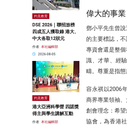
偉大的事業
灼見教育
DSE 2026｜聯招放榜
鄧小平先生曾說
四成五人獲取錄 港大、
的主要標誌，不
中大各取12狀元
作者:
本社編輯部
專資會還是整個
2026-08-05
識、才華、經
疇。尊重是指態
容永祺以200
灼見教育
商界專業領袖、
港大亞洲科學營 四諾獎
創會理念：希望
得主與學生講解互動
協會，為香港
作者:
本社編輯部