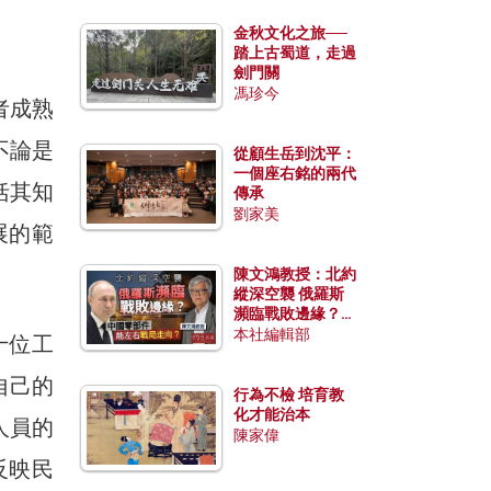
金秋文化之旅──
踏上古蜀道，走過
劍門關
馮珍今
者成熟
不論是
從顧生岳到沈平：
一個座右銘的兩代
括其知
傳承
劉家美
展的範
陳文鴻教授：北約
縱深空襲 俄羅斯
瀕臨戰敗邊緣？中
國零部件能左右戰
本社編輯部
十位工
局走向？
自己的
行為不檢 培育教
化才能治本
人員的
陳家偉
反映民