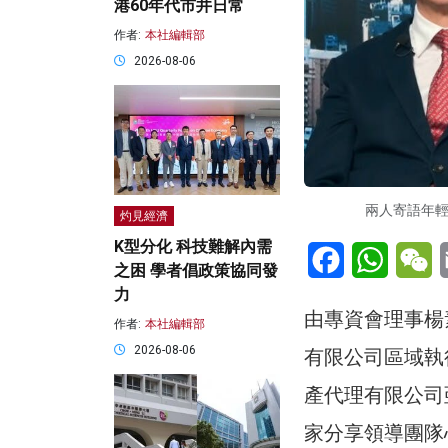
港60年代市井日常
作者:
本社編輯部
2026-08-06
兩人寄語年輕
灼見經濟
K型分化 科技難解內需
Facebook
WhatsA
W
之困 學者倡政策協同發
力
由專資會理事楊
作者:
本社編輯部
2026-08-06
有限公司區域執
產代理有限公司
家分享領導團隊