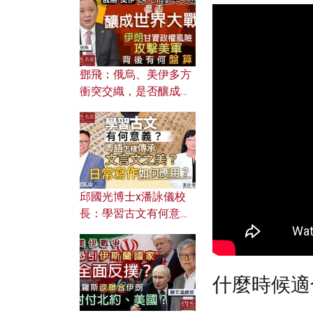
何避免遭AI演算法操
控？
鄧飛：俄烏、美伊多方
衝突交織，是否釀成世
界大戰？ 伊朗甘冒政權
風險攻擊美軍，背後有
何盤算？
邱國光博士x潘詠儀校
長：學習古文有何意
義？ 粵語怎樣傳承文言
文之美？ 日常寫作如何
應用？
什麼時候適