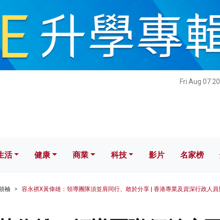
健康
商業
科技
影片
名家榜
Fri Aug 07 2
生活
健康
商業
科技
影片
名家榜
領袖
容永祺X黃偉雄：領導團隊須並肩同行、敢於分享 | 香港專業及資深行政人員