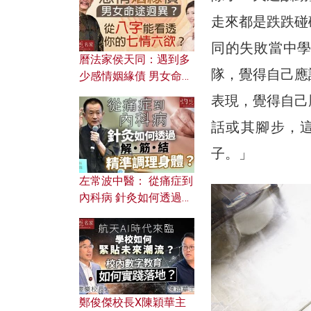
走來都是跌跌碰
同的失敗當中
曆法家侯天同：遇到多
隊，覺得自己應
少感情姻緣債 男女命途
迥異？ 從八字能看透你
表現，覺得自己
的七情六欲？
話或其腳步，
子。」
左常波中醫： 從痛症到
內科病 針灸如何透過解
筋結 精準調理身體？
鄭俊傑校長X陳穎華主