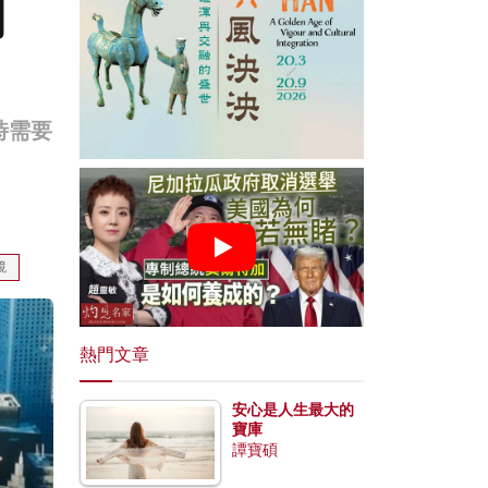
同
時需要
鏡
熱門文章
安心是人生最大的
寶庫
譚寶碩