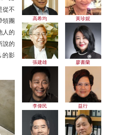
是從不
高希均
黃珍妮
帶領團
他人的
所說的
己的影
張建雄
廖書蘭
李偉民
益行