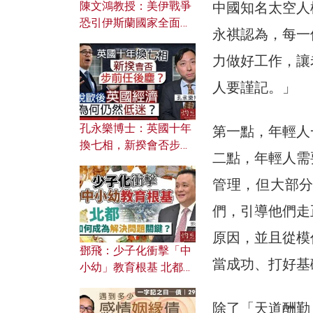
陳文鴻教授：美伊戰爭
中國知名太空人
恐引伊斯蘭國家全面反
永祺認為，每一
撲？ 俄羅斯欲聯合伊朗
對付北約美國？
力做好工作，讓
人要謹記。」
孔永樂博士：英國十年
第一點，年輕人
換七相，新揆會否步前
二點，年輕人需
任後塵？脫歐後英國經
濟為何仍然低迷？
管理，但大部
們，引導他們走
原因，並且從模
鄧飛：少子化衝擊「中
當成功、打好基
小幼」教育根基 北都如
何成為解決問題關鍵？
除了「天道酬勤