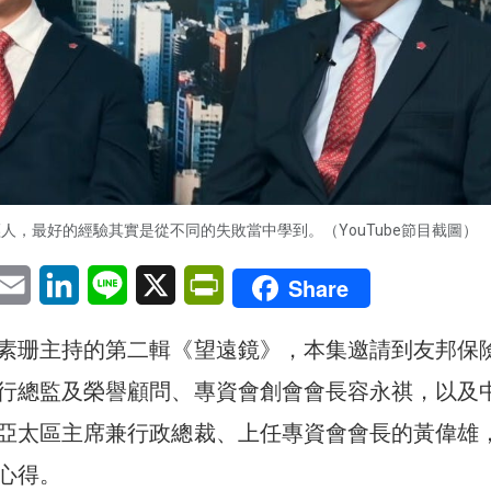
人，最好的經驗其實是從不同的失敗當中學到。（YouTube節目截圖）
pp
eChat
Email
LinkedIn
Line
X
PrintFriendly
Share
素珊主持的第二輯《望遠鏡》，本集邀請到友邦保
行總監及榮譽顧問、專資會創會會長容永祺，以及
亞太區主席兼行政總裁、上任專資會會長的黃偉雄
心得。