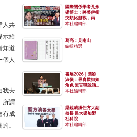
國際關係學者孔永
樂博士：將美伊衝
突類比越戰，兩者
有何異同？中國崛
群人共
本社編輯部
起能否為全球格局
發揮穩定效用？
提示給
葛亮：見南山
編輯精選
者知道
一個人
書展2026｜葉劉
淑儀：最喜歡姐姐
角色 無官職說話
由我去
包袱少
本社編輯部
」所謂
梁鏡威獲任方大副
會有成
校長 呂大樂加盟
社科院
異的。
本社編輯部