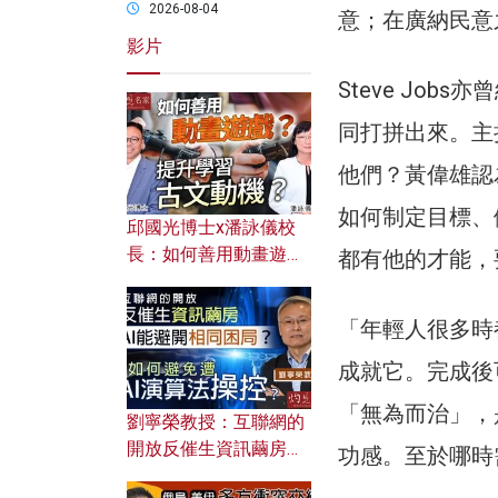
2026-08-04
意；在廣納民意
影片
Steve Jo
同打拼出來。主
他們？黃偉雄認
如何制定目標、
邱國光博士x潘詠儀校
長：如何善用動畫遊戲
都有他的才能，
提升學習古文動機？
「年輕人很多時
成就它。完成後
「無為而治」，
劉寧榮教授：互聯網的
開放反催生資訊繭房，
功感。至於哪時
AI能避開相同困局？如