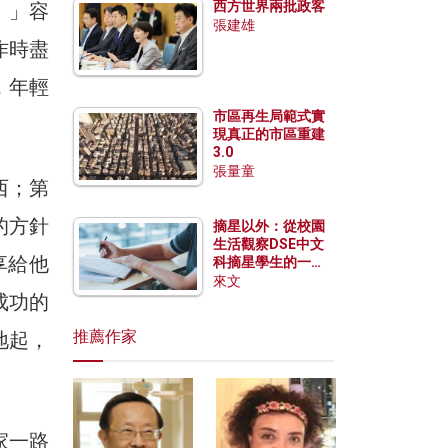
西方世界兩批政客
。」容
張建雄
作時盡
，年輕
市區再生局範式實
現真正的市區重建
3.0
張量童
西；第
的方針
摘星以外：從校園
生活觀察DSE中文
享給他
科摘星學生的一點
特質
來文
成功的
推薦作家
地起，
家一路