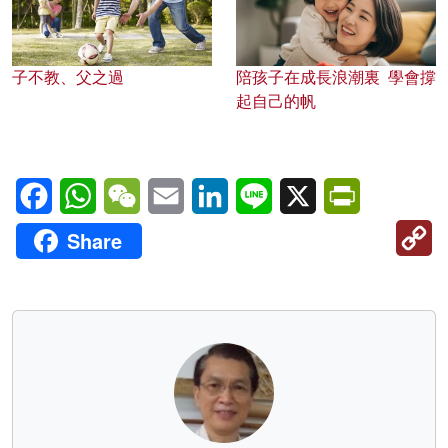
子不教、父之過
陪孩子在成長浪潮裏 學會撐
起自己的帆
Facebook
WhatsApp
WeChat
Email
LinkedIn
Line
X
PrintFriendl
C
Share
Li