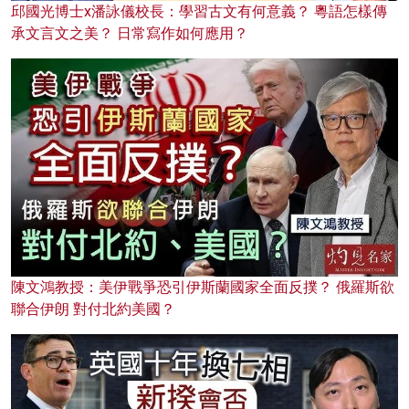
邱國光博士x潘詠儀校長：學習古文有何意義？ 粵語怎樣傳
承文言文之美？ 日常寫作如何應用？
陳文鴻教授：美伊戰爭恐引伊斯蘭國家全面反撲？ 俄羅斯欲
聯合伊朗 對付北約美國？