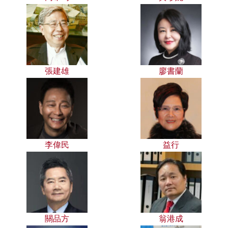
張建雄
廖書蘭
李偉民
益行
關品方
翁港成