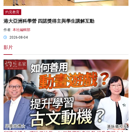
灼見教育
港大亞洲科學營 四諾獎得主與學生講解互動
作者:
本社編輯部
2026-08-04
影片