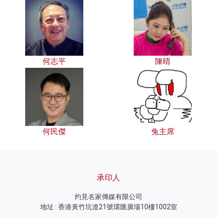
何志平
陳晴
何民傑
兔主席
承印人
灼見名家傳媒有限公司
地址 : 香港黃竹坑道21號環匯廣場10樓1002室