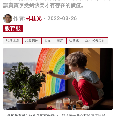
讓寶寶享受到快樂才有存在的價值。
名家榜
灼見活動
作者:
林桂光
- 2022-03-26
教育眼
關於我們
灼見原創
灼見獨家
幼兒
感知
社會化
亞太家長美育
藝術教育可以強化各種官能感受，促進孩子身心整體健康發展。