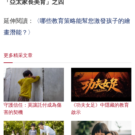
「亞太家長美育」之四
延伸閱讀：
〈哪些教育策略能幫您激發孩子的繪
畫潛能？〉
更多精采文章
守護信任：莫讓託付成為傷
《功夫女足》中隱藏的教育
害的契機
啟示