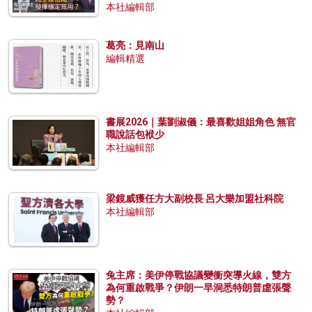
本社編輯部
葛亮：見南山
編輯精選
書展2026｜葉劉淑儀：最喜歡姐姐角色 無官
職說話包袱少
本社編輯部
梁鏡威獲任方大副校長 呂大樂加盟社科院
本社編輯部
兔主席：美伊停戰協議變衝突導火線，雙方
為何重啟戰爭？伊朗一早洞悉特朗普虛張聲
勢？