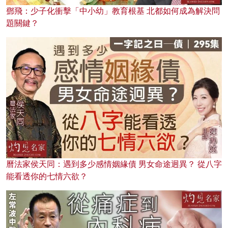
鄧飛：少子化衝擊「中小幼」教育根基 北都如何成為解決問
題關鍵？
曆法家侯天同：遇到多少感情姻緣債 男女命途迥異？ 從八字
能看透你的七情六欲？