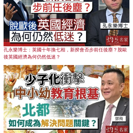
孔永樂博士：英國十年換七相，新揆會否步前任後塵？脫歐
後英國經濟為何仍然低迷？