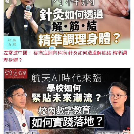
左常波中醫： 從痛症到內科病 針灸如何透過解筋結 精準調
理身體？