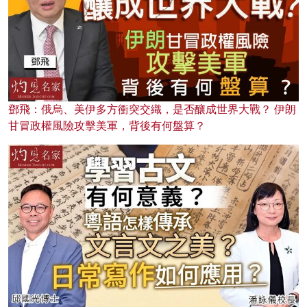
鄧飛：俄烏、美伊多方衝突交織，是否釀成世界大戰？ 伊朗
甘冒政權風險攻擊美軍，背後有何盤算？