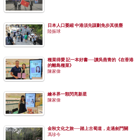
日本人口萎縮 中港須先謀劃免步其後塵
陸振球
種菜得愛 記一本好書──讀吳燕青的《在香港
的離島種菜》
陳家偉
繪本界一顆閃亮新星
陳家偉
金秋文化之旅──踏上古蜀道，走過劍門關
馮珍今