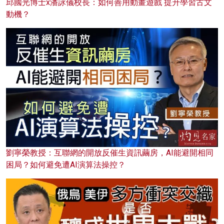
邱國光博士x潘詠儀校長：如何善用動畫遊戲 提升學習古文
動機？
劉寧榮教授：互聯網的開放反催生資訊繭房，AI能避開相同
困局？如何避免遭AI演算法操控？