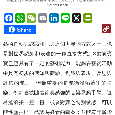
（Shutterstock）
Facebook
WhatsApp
WeChat
Email
LinkedIn
Line
X
PrintFriendl
C
Share
Li
藝術是幼兒認識和把握這個世界的方式之一，也
是對世界認知和表達的一種直接方式。3歲前寶
寶已經具有了一定的藝術能力，能夠在藝術活動
中具有初步的感知與體驗、創造與表現、反思與
評價的能力，但最重要的是能夠體驗藝術的快
樂。例如喜歡隨着節奏感強的音樂晃動手臂、隨
着搖滾樂一扭一扭；或者對顏色特別敏感，可以
隨性塗抹出自己認為好看的圖案；並隨着年齡增