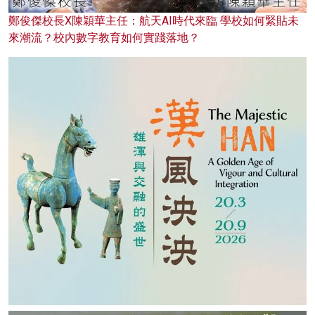
鄭俊傑校長X陳穎華主任：航天AI時代來臨 學校如何緊貼未
來潮流？校內數字教育如何實踐落地？