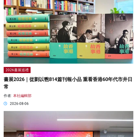
2026書展巡禮
書展2026｜從劉以鬯814篇刊報小品 重看香港60年代市井日
常
作者:
本社編輯部
2026-08-06