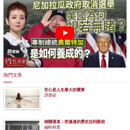
熱門文章
安心是人生最大的寶庫
譚寶碩
雄關漫道：把遙遠的歷史拉到眼前
編輯精選