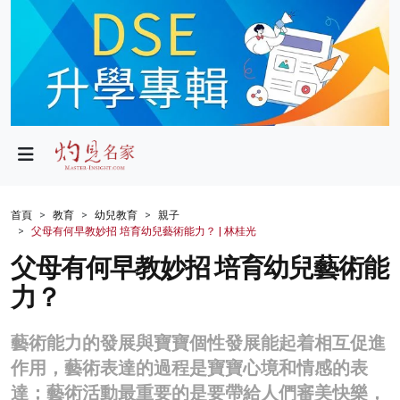
政局
教育
文化
財經
首頁
教育
幼兒教育
親子
父母有何早教妙招 培育幼兒藝術能力？ | 林桂光
生活
父母有何早教妙招 培育幼兒藝術能
健康
力？
商業
藝術能力的發展與寶寶個性發展能起着相互促進
科技
作用，藝術表達的過程是寶寶心境和情感的表
影片
達；藝術活動最重要的是要帶給人們審美快樂，