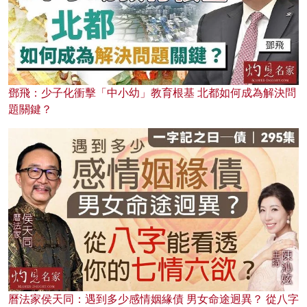
鄧飛：少子化衝擊「中小幼」教育根基 北都如何成為解決問
題關鍵？
曆法家侯天同：遇到多少感情姻緣債 男女命途迥異？ 從八字