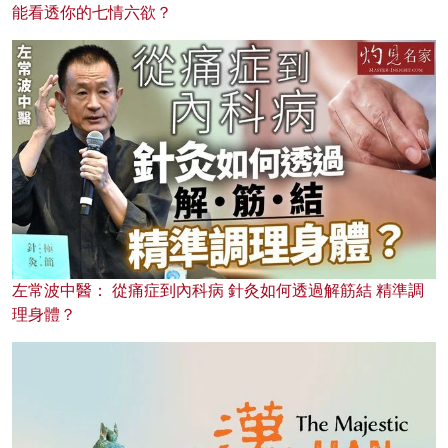
能看透你的七情六欲？
左常波中醫： 從痛症到內科病 針灸如何透過解筋結 精準調
理身體？