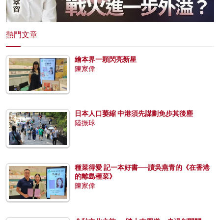
熱門文章
繪本界一顆閃亮新星
陳家偉
日本人口萎縮 中港須先謀劃免步其後塵
陸振球
種菜得愛 記一本好書──讀吳燕青的《在香港
的離島種菜》
陳家偉