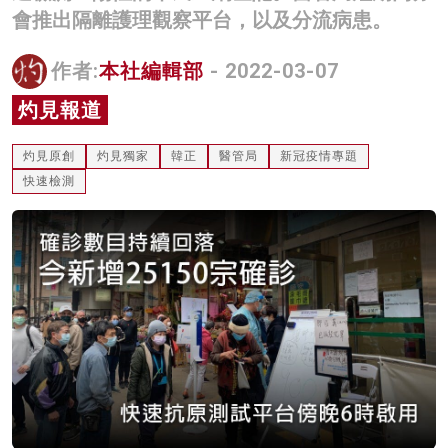
會推出隔離護理觀察平台，以及分流病患。
名家榜
灼見活動
作者:
本社編輯部
- 2022-03-07
灼見報道
關於我們
灼見原創
灼見獨家
韓正
醫管局
新冠疫情專題
快速檢測