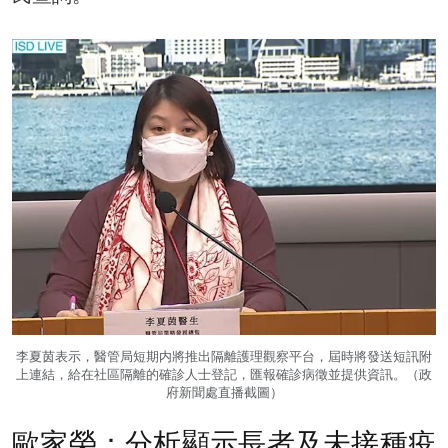
李夏茵表示，醫管局短期内將推出隔離護理觀察平台，屆時將發送短訊附
上連結，給在社區隔離的確診人士登記，匯報確診病徵並提供資訊。（政
府新聞處直播截圖）
歐家榮：分析顯示長者及未接種疫