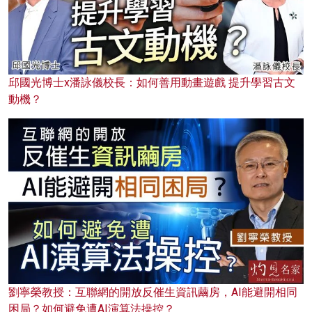
邱國光博士x潘詠儀校長：如何善用動畫遊戲 提升學習古文
動機？
劉寧榮教授：互聯網的開放反催生資訊繭房，AI能避開相同
困局？如何避免遭AI演算法操控？