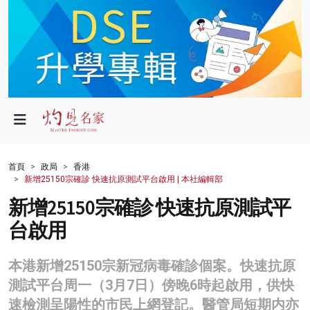
政局
教育
文化
財經
首頁
政局
香港
新增25150宗確診 快速抗原測試平台啟用 | 本社編輯部
生活
新增25150宗確診 快速抗原測試平
健康
台啟用
商業
本港新增25150宗新冠病毒確診個案。快速抗原
科技
測試平台周一（3月7日）傍晚6時起啟用，供快
影片
速檢測呈陽性的市民上網登記。醫管局短期内亦