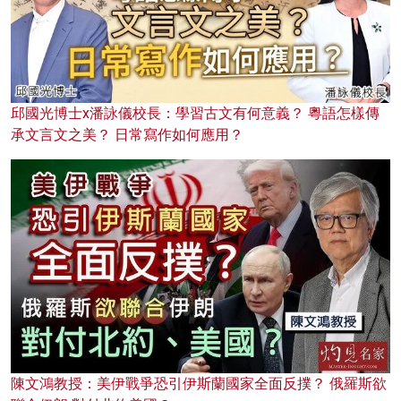
邱國光博士x潘詠儀校長：學習古文有何意義？ 粵語怎樣傳
承文言文之美？ 日常寫作如何應用？
陳文鴻教授：美伊戰爭恐引伊斯蘭國家全面反撲？ 俄羅斯欲