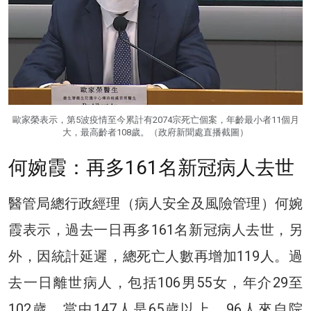
歐家榮表示，第5波疫情至今累計有2074宗死亡個案，年齡最小者11個月
大，最高齡者108歲。（政府新聞處直播截圖）
何婉霞：再多161名新冠病人去世
醫管局總行政經理（病人安全及風險管理）何婉
霞表示，過去一日再多161名新冠病人去世，另
外，因統計延遲，總死亡人數再增加119人。過
去一日離世病人，包括106男55女，年介29至
102歲，當中147人是65歲以上，96人來自院