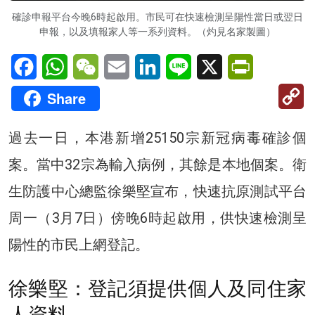
確診申報平台今晚6時起啟用。市民可在快速檢測呈陽性當日或翌日
申報，以及填報家人等一系列資料。（灼見名家製圖）
Facebook
WhatsApp
WeChat
Email
LinkedIn
Line
X
PrintFriendl
C
Share
Li
過去一日，本港新增25150宗新冠病毒確診個
案。當中32宗為輸入病例，其餘是本地個案。衛
生防護中心總監徐樂堅宣布，快速抗原測試平台
周一（3月7日）傍晚6時起啟用，供快速檢測呈
陽性的市民上網登記。
徐樂堅：登記須提供個人及同住家
人資料