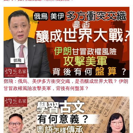
鄧飛：俄烏、美伊多方衝突交織，是否釀成世界大戰？ 伊朗
甘冒政權風險攻擊美軍，背後有何盤算？