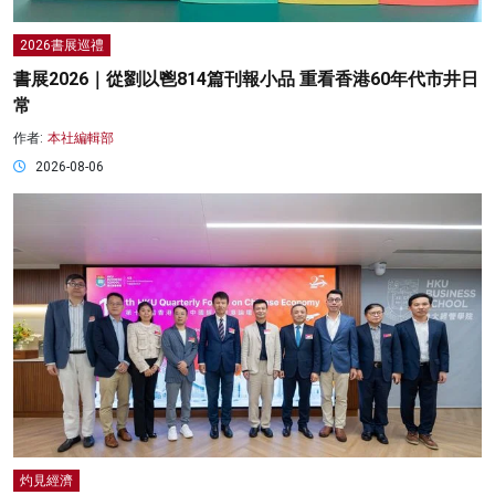
2026書展巡禮
書展2026｜從劉以鬯814篇刊報小品 重看香港60年代市井日
常
作者:
本社編輯部
2026-08-06
灼見經濟