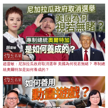
趙靈敏：尼加拉瓜政府取消選舉 美國為何視若無睹？ 專制總
統奧爾特加是如何養成的？