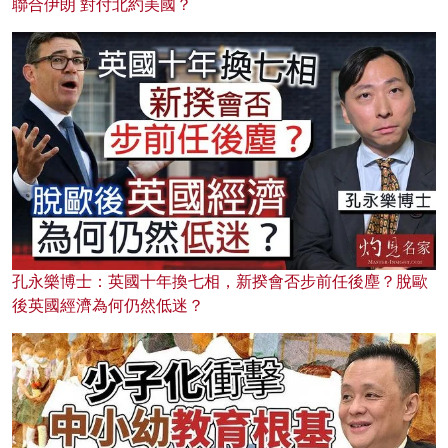
聯合伊朗 對付北約美國？
孔永樂博士：英國十年換七相，新揆會否步前任後塵？脫歐
後英國經濟為何仍然低迷？