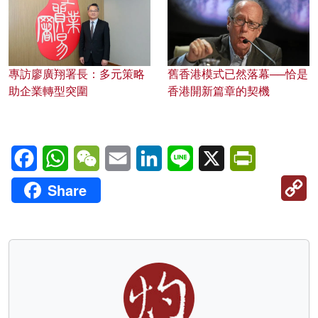
專訪廖廣翔署長：多元策略
舊香港模式已然落幕──恰是
助企業轉型突圍
香港開新篇章的契機
Facebook
WhatsApp
WeChat
Email
LinkedIn
Line
X
PrintFriendl
C
Share
Li