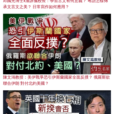
邱國光博士x潘詠儀校長：學習古文有何意義？ 粵語怎樣傳
承文言文之美？ 日常寫作如何應用？
陳文鴻教授：美伊戰爭恐引伊斯蘭國家全面反撲？ 俄羅斯欲
聯合伊朗 對付北約美國？