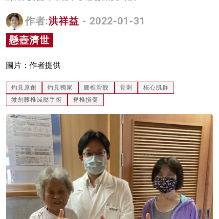
名家榜
作者:
洪祥益
- 2022-01-31
灼見活動
懸壺濟世
關於我們
圖片：作者提供
灼見原創
灼見獨家
腰椎滑脫
骨刺
核心肌群
微創腰椎減壓手術
脊椎損傷