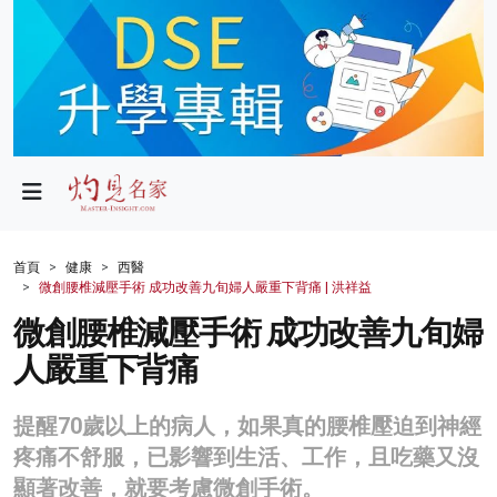
政局
教育
文化
財經
首頁
健康
西醫
微創腰椎減壓手術 成功改善九旬婦人嚴重下背痛 | 洪祥益
生活
微創腰椎減壓手術 成功改善九旬婦
健康
人嚴重下背痛
商業
提醒70歲以上的病人，如果真的腰椎壓迫到神經
科技
疼痛不舒服，已影響到生活、工作，且吃藥又沒
影片
顯著改善，就要考慮微創手術。