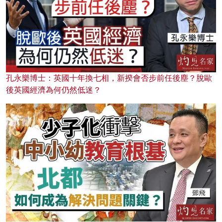
孔永樂博士：英國十年換七相，新揆會否步前任後塵？脫歐
後英國經濟為何仍然低迷？