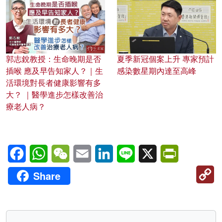
郭志銳教授：生命晚期是否
夏季新冠個案上升 專家預計
插喉 應及早告知家人？｜生
感染數星期內達至高峰
活環境對長者健康影響有多
大？ ｜醫學進步怎樣改善治
療老人病？
Facebook
WhatsApp
WeChat
Email
LinkedIn
Line
X
PrintFriendl
C
Share
Li