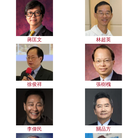
蔣匡文
林超英
徐俊祥
張樹槐
李偉民
關品方