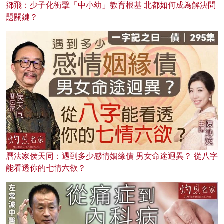
鄧飛：少子化衝擊「中小幼」教育根基 北都如何成為解決問
題關鍵？
曆法家侯天同：遇到多少感情姻緣債 男女命途迥異？ 從八字
能看透你的七情六欲？