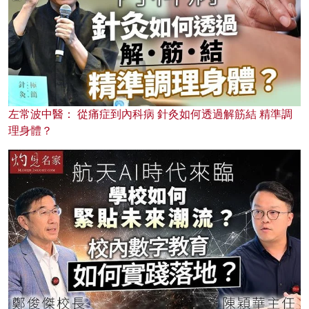
左常波中醫： 從痛症到內科病 針灸如何透過解筋結 精準調
理身體？