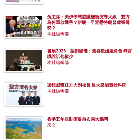
兔主席：美伊停戰協議變衝突導火線，雙方
為何重啟戰爭？伊朗一早洞悉特朗普虛張聲
勢？
本社編輯部
書展2026｜葉劉淑儀：最喜歡姐姐角色 無官
職說話包袱少
本社編輯部
梁鏡威獲任方大副校長 呂大樂加盟社科院
本社編輯部
香港五年規劃須提前布局大鵬灣
來文