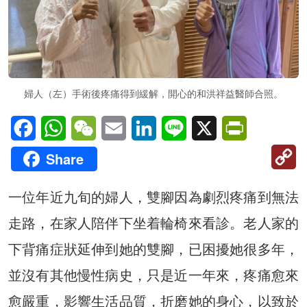
婦人（左）手術後疼痛得到緩解，開心的和洪祥益醫師合照。
Facebook
WhatsApp
WeChat
Email
LinkedIn
Line
X
PrintFriendl
C
Share
Li
一位年近九旬的婦人，雙腳因為劇烈疼痛到無法
走路，在家人陪伴下坐着輪椅來看診。老人家的
下背痛症狀延伸到她的雙腳，已困擾她很多年，
並沒有其他慢性病史，只是近一年來，疼痛愈來
愈嚴重，影響生活品質，折磨她的身心，以致於