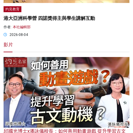
灼見教育
港大亞洲科學營 四諾獎得主與學生講解互動
作者:
本社編輯部
2026-08-04
影片
邱國光博士x潘詠儀校長：如何善用動畫遊戲 提升學習古文