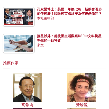
孔永樂博士：英國十年換七相，新揆會否步
前任後塵？脫歐後英國經濟為何仍然低迷？
本社編輯部
摘星以外：從校園生活觀察DSE中文科摘星
學生的一點特質
來文
推薦作家
高希均
黃珍妮