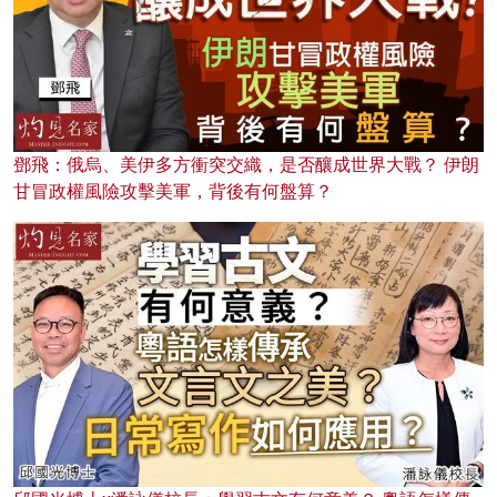
鄧飛：俄烏、美伊多方衝突交織，是否釀成世界大戰？ 伊朗
甘冒政權風險攻擊美軍，背後有何盤算？