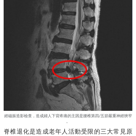
經磁振造影檢查，造成婦人下背疼痛的主因是腰椎第四/五節嚴重神經狹窄
。
脊椎退化是造成老年人活動受限的三大常見原