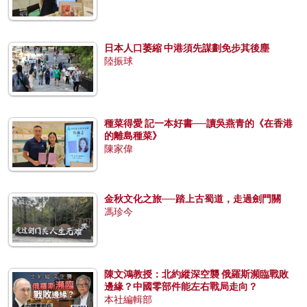
日本人口萎縮 中港須先謀劃免步其後塵
陸振球
種菜得愛 記一本好書──讀吳燕青的《在香港
的離島種菜》
陳家偉
金秋文化之旅──踏上古蜀道，走過劍門關
馮珍今
陳文鴻教授：北約縱深空襲 俄羅斯瀕臨戰敗
邊緣？中國零部件能左右戰局走向？
本社編輯部