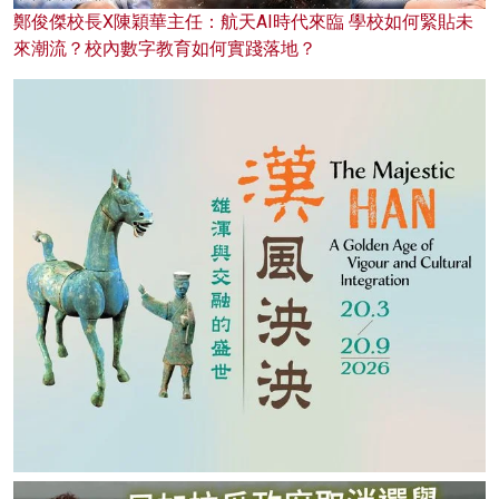
鄭俊傑校長X陳穎華主任：航天AI時代來臨 學校如何緊貼未
來潮流？校內數字教育如何實踐落地？