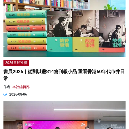
2026書展巡禮
書展2026｜從劉以鬯814篇刊報小品 重看香港60年代市井日
常
作者:
本社編輯部
2026-08-06