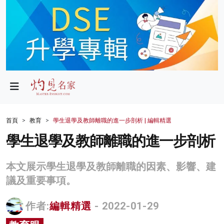
政局
教育
文化
財經
首頁
教育
學生退學及教師離職的進一步剖析 | 編輯精選
生活
學生退學及教師離職的進一步剖析
健康
本文展示學生退學及教師離職的因素、影響、建
商業
議及重要事項。
科技
作者:
編輯精選
- 2022-01-29
影片