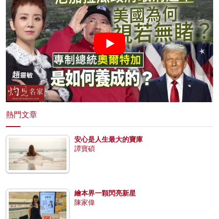
熱門文章
安心是人生最大的寶庫
譚寶碩
繪本界一顆閃亮新星
陳家偉