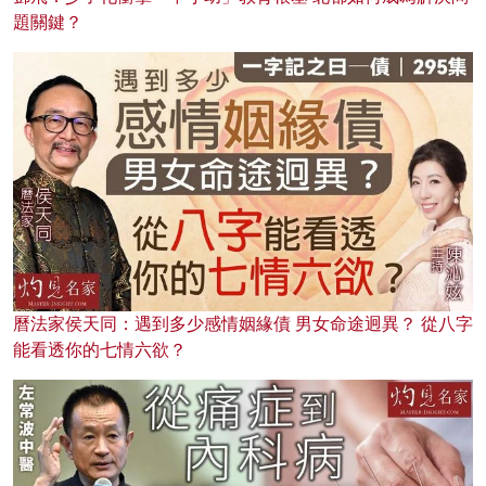
題關鍵？
曆法家侯天同：遇到多少感情姻緣債 男女命途迥異？ 從八字
能看透你的七情六欲？