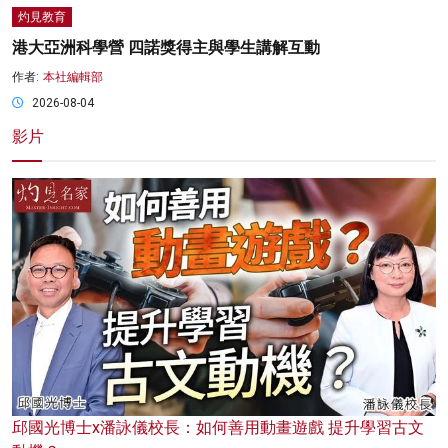
灼見教育
港大亞洲科學營 四諾獎得主與學生講解互動
作者:
本社編輯部
2026-08-04
影片
邱國光博士x潘詠儀校長：如何善用動畫遊戲 提升學習古文