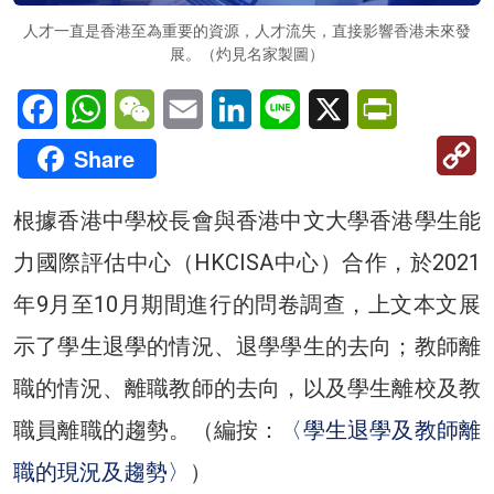
人才一直是香港至為重要的資源，人才流失，直接影響香港未來發
展。（灼見名家製圖）
Facebook
WhatsApp
WeChat
Email
LinkedIn
Line
X
PrintFriendl
C
Share
Li
根據香港中學校長會與香港中文大學香港學生能
力國際評估中心（HKCISA中心）合作，於2021
年9月至10月期間進行的問卷調查，上文本文展
示了學生退學的情況、退學學生的去向；教師離
職的情況、離職教師的去向，以及學生離校及教
職員離職的趨勢。（編按：
〈學生退學及教師離
職的現況及趨勢〉
）