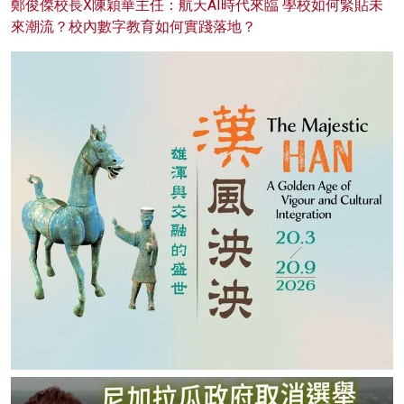
鄭俊傑校長X陳穎華主任：航天AI時代來臨 學校如何緊貼未
來潮流？校內數字教育如何實踐落地？