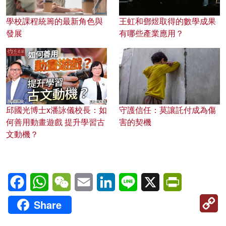
學校課程統籌的最新角色與
王虹和鄧煜取得的數學成果
發展
有哪些產業應用？
邱國光博士x潘詠儀校長：如
守護信任：莫讓託付成為傷
何善用動畫遊戲 提升學習古
害的契機
文動機？
Facebook
WhatsApp
WeChat
Email
LinkedIn
Line
X
PrintFriendl
C
Share
Li