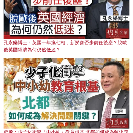
孔永樂博士：英國十年換七相，新揆會否步前任後塵？脫歐
後英國經濟為何仍然低迷？
鄧飛：少子化衝擊「中小幼」教育根基 北都如何成為解決問