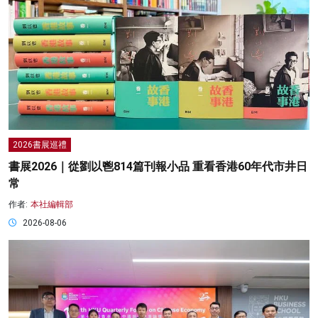
2026書展巡禮
書展2026｜從劉以鬯814篇刊報小品 重看香港60年代市井日
常
作者:
本社編輯部
2026-08-06