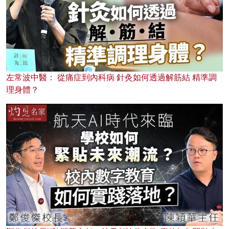
左常波中醫： 從痛症到內科病 針灸如何透過解筋結 精準調
理身體？