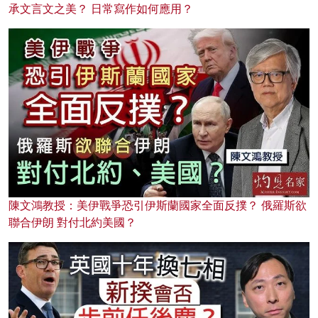
承文言文之美？ 日常寫作如何應用？
陳文鴻教授：美伊戰爭恐引伊斯蘭國家全面反撲？ 俄羅斯欲
聯合伊朗 對付北約美國？