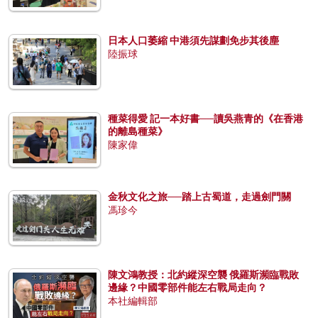
日本人口萎縮 中港須先謀劃免步其後塵
陸振球
種菜得愛 記一本好書──讀吳燕青的《在香港
的離島種菜》
陳家偉
金秋文化之旅──踏上古蜀道，走過劍門關
馮珍今
陳文鴻教授：北約縱深空襲 俄羅斯瀕臨戰敗
邊緣？中國零部件能左右戰局走向？
本社編輯部