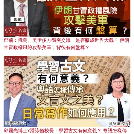
鄧飛：俄烏、美伊多方衝突交織，是否釀成世界大戰？ 伊朗
甘冒政權風險攻擊美軍，背後有何盤算？
邱國光博士x潘詠儀校長：學習古文有何意義？ 粵語怎樣傳