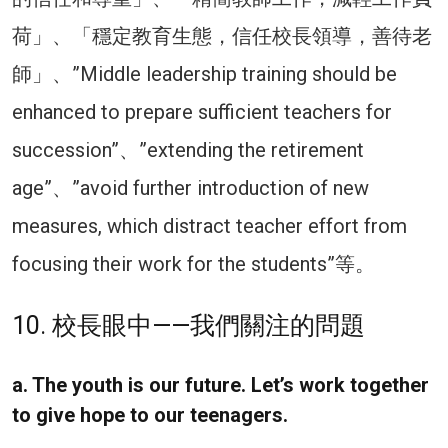
荷」、「穩定教育生態，信任校長領導，善待老
師」、”Middle leadership training should be
enhanced to prepare sufficient teachers for
succession”、”extending the retirement
age”、”avoid further introduction of new
measures, which distract teacher effort from
focusing their work for the students”等。
10. 校長眼中——我們關注的問題
a. The youth is our future. Let’s work together
to give hope to our teenagers.