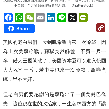
戈爾巴喬夫沉迷於西方媒體的「開明領導」和「改革先鋒」的稱號而
不自知，卒之導致蘇聯解體的悲劇。（Shutterstock）
Facebook
WhatsApp
WeChat
Email
LinkedIn
Line
X
PrintFriendl
C
Share
Li
美國的老白男們一天到晚希望再來一次冷戰，因
為上次美蘇冷戰，蘇聯突然解體，不費一兵一
卒，偌大王國就散了，美國資本還可以進入俄國
大大收割一番，若中美也來一次冷戰，照辦煮
碗，豈不大好。
但老白男們要感謝的是蘇聯出了一個戈爾巴喬
夫，這位仍在世的政治家，一生奢求西方的「讚