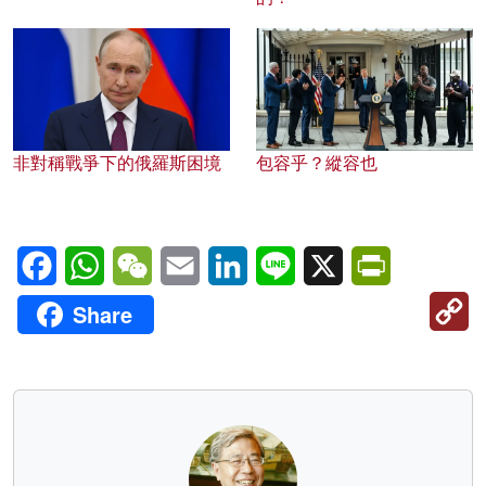
非對稱戰爭下的俄羅斯困境
包容乎？縱容也
Facebook
WhatsApp
WeChat
Email
LinkedIn
Line
X
PrintFriendl
C
Share
Li