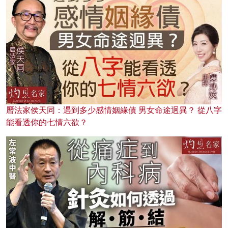
曆法家侯天同：遇到多少感情姻緣債 男女命途迥異？ 從八字
能看透你的七情六欲？