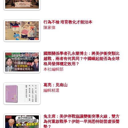
行為不檢 培育教化才能治本
陳家偉
國際關係學者孔永樂博士：將美伊衝突類比
越戰，兩者有何異同？中國崛起能否為全球
格局發揮穩定效用？
本社編輯部
葛亮：見南山
編輯精選
兔主席：美伊停戰協議變衝突導火線，雙方
為何重啟戰爭？伊朗一早洞悉特朗普虛張聲
勢？