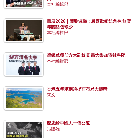
本社編輯部
書展2026｜葉劉淑儀：最喜歡姐姐角色 無官
職說話包袱少
本社編輯部
梁鏡威獲任方大副校長 呂大樂加盟社科院
本社編輯部
香港五年規劃須提前布局大鵬灣
來文
歷史給中國人一個公道
張建雄