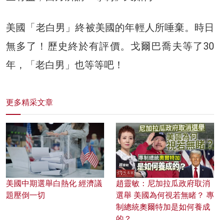
美國「老白男」終被美國的年輕人所唾棄。時日
無多了！歷史終於有評價。戈爾巴喬夫等了30
年，「老白男」也等等吧！
更多精采文章
美國中期選舉白熱化 經濟議
趙靈敏：尼加拉瓜政府取消
題壓倒一切
選舉 美國為何視若無睹？ 專
制總統奧爾特加是如何養成
的？