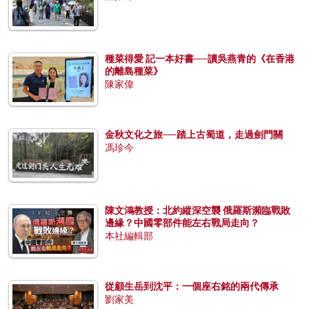
種菜得愛 記一本好書──讀吳燕青的《在香港
的離島種菜》
陳家偉
金秋文化之旅──踏上古蜀道，走過劍門關
馮珍今
陳文鴻教授：北約縱深空襲 俄羅斯瀕臨戰敗
邊緣？中國零部件能左右戰局走向？
本社編輯部
從顧生岳到沈平：一個座右銘的兩代傳承
劉家美