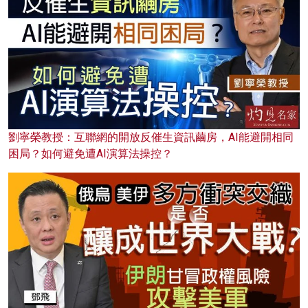
劉寧榮教授：互聯網的開放反催生資訊繭房，AI能避開相同
困局？如何避免遭AI演算法操控？