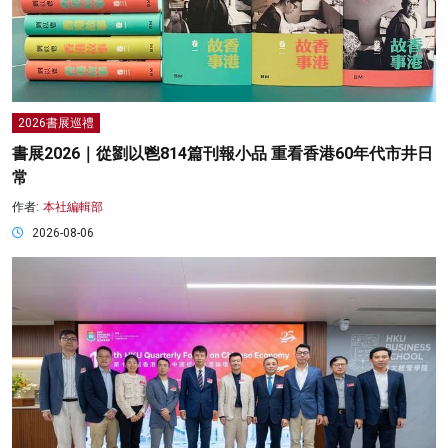
2026書展巡禮
書展2026｜從劉以鬯814篇刊報小品 重看香港60年代市井日
常
作者:
本社編輯部
2026-08-06