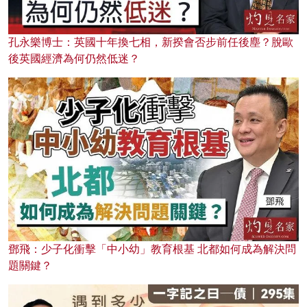
孔永樂博士：英國十年換七相，新揆會否步前任後塵？脫歐
後英國經濟為何仍然低迷？
鄧飛：少子化衝擊「中小幼」教育根基 北都如何成為解決問
題關鍵？