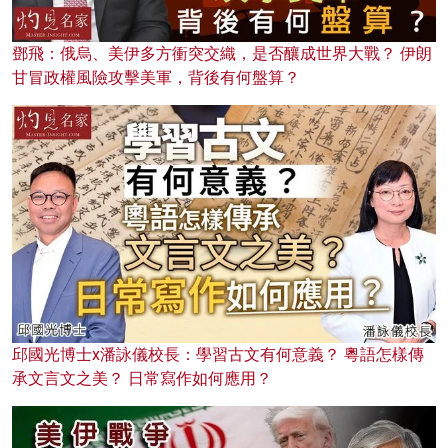
鄧飛：俄烏、美伊多方衝突交織，是否釀成世界大戰？ 伊朗
甘冒政權風險攻擊美軍，背後有何盤算？
邱國光博士x潘詠儀校長：學習古文有何意義？ 粵語怎樣傳
承文言文之美？ 日常寫作如何應用？