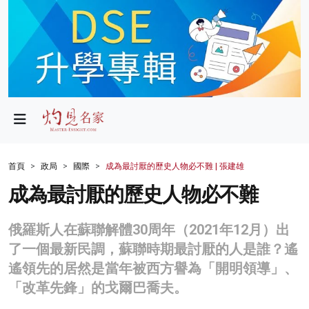
政局
教育
文化
財經
首頁
政局
國際
成為最討厭的歷史人物必不難 | 張建雄
生活
成為最討厭的歷史人物必不難
健康
俄羅斯人在蘇聯解體30周年（2021年12月）出
商業
了一個最新民調，蘇聯時期最討厭的人是誰？遙
遙領先的居然是當年被西方譽為「開明領導」、
科技
「改革先鋒」的戈爾巴喬夫。
影片