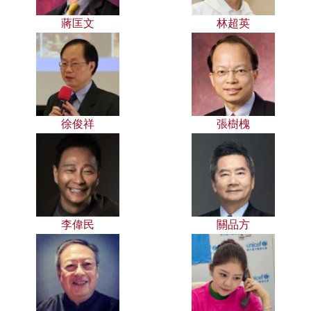
蔣匡文
林超英
徐俊祥
張樹槐
李偉民
關品方