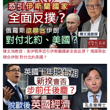
陳文鴻教授：美伊戰爭恐引伊斯蘭國家全面反撲？ 俄羅斯欲
聯合伊朗 對付北約美國？