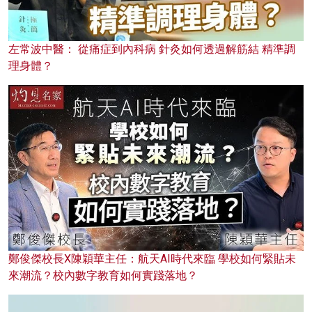
左常波中醫： 從痛症到內科病 針灸如何透過解筋結 精準調
理身體？
鄭俊傑校長X陳穎華主任：航天AI時代來臨 學校如何緊貼未
來潮流？校內數字教育如何實踐落地？