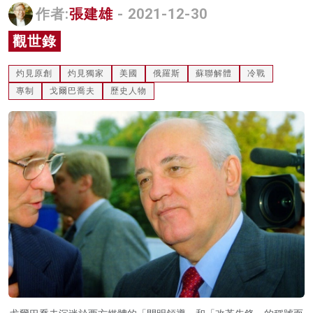
作者:
張建雄
- 2021-12-30
名家榜
觀世錄
灼見活動
灼見原創
灼見獨家
美國
俄羅斯
蘇聯解體
冷戰
關於我們
專制
戈爾巴喬夫
歷史人物