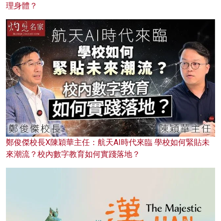
理身體？
鄭俊傑校長X陳穎華主任：航天AI時代來臨 學校如何緊貼未
來潮流？校內數字教育如何實踐落地？