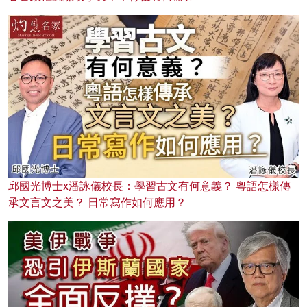
邱國光博士x潘詠儀校長：學習古文有何意義？ 粵語怎樣傳
承文言文之美？ 日常寫作如何應用？