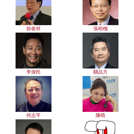
徐俊祥
張樹槐
李偉民
關品方
何志平
陳晴