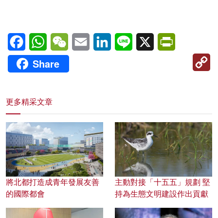
Facebook
WhatsApp
WeChat
Email
LinkedIn
Line
X
PrintFriendl
C
Share
Li
更多精采文章
將北都打造成青年發展友善
主動對接「十五五」規劃 堅
的國際都會
持為生態文明建設作出貢獻