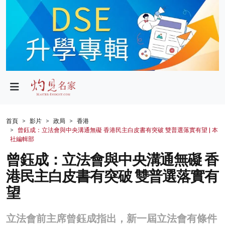
政局
教育
文化
財經
首頁
影片
政局
香港
曾鈺成：立法會與中央溝通無礙 香港民主白皮書有突破 雙普選落實有望 | 本
生活
社編輯部
曾鈺成：立法會與中央溝通無礙 香
健康
港民主白皮書有突破 雙普選落實有
商業
望
科技
立法會前主席曾鈺成指出，新一屆立法會有條件
影片