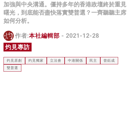
加強與中央溝通。僵持多年的香港政壇終於重見
名家榜
曙光，到底能否盡快落實雙普選？一齊聽聽主席
灼見活動
如何分析。
關於我們
作者:
本社編輯部
- 2021-12-28
灼見專訪
灼見原創
灼見獨家
立法會
中港關係
民主
曾鈺成
雙普選