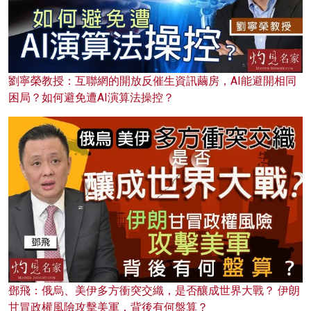
劉寧榮教授：互聯網的開放反催生資訊繭房，AI能避開相同
困局？如何避免遭AI演算法操控？
鄧飛：俄烏、美伊多方衝突交織，是否釀成世界大戰？ 伊朗
甘冒政權風險攻擊美軍，背後有何盤算？