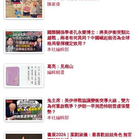
陳家偉
國際關係學者孔永樂博士：將美伊衝突類比
越戰，兩者有何異同？中國崛起能否為全球
格局發揮穩定效用？
本社編輯部
葛亮：見南山
編輯精選
兔主席：美伊停戰協議變衝突導火線，雙方
為何重啟戰爭？伊朗一早洞悉特朗普虛張聲
勢？
本社編輯部
書展2026｜葉劉淑儀：最喜歡姐姐角色 無官