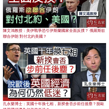
陳文鴻教授：美伊戰爭恐引伊斯蘭國家全面反撲？ 俄羅斯欲
聯合伊朗 對付北約美國？
孔永樂博士：英國十年換七相，新揆會否步前任後塵？脫歐