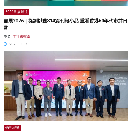
2026書展巡禮
書展2026｜從劉以鬯814篇刊報小品 重看香港60年代市井日
常
作者:
本社編輯部
2026-08-06
灼見經濟