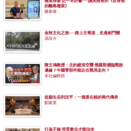
種菜得愛 記一本好書──讀吳燕青的《在香港
的離島種菜》
陳家偉
金秋文化之旅──踏上古蜀道，走過劍門關
馮珍今
陳文鴻教授：北約縱深空襲 俄羅斯瀕臨戰敗
邊緣？中國零部件能左右戰局走向？
本社編輯部
從顧生岳到沈平：一個座右銘的兩代傳承
劉家美
行為不檢 培育教化才能治本