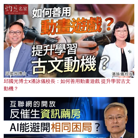
邱國光博士x潘詠儀校長：如何善用動畫遊戲 提升學習古文
動機？