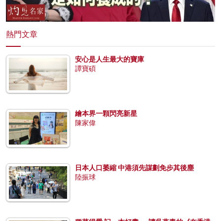
熱門文章
安心是人生最大的寶庫
譚寶碩
繪本界一顆閃亮新星
陳家偉
日本人口萎縮 中港須先謀劃免步其後塵
陸振球