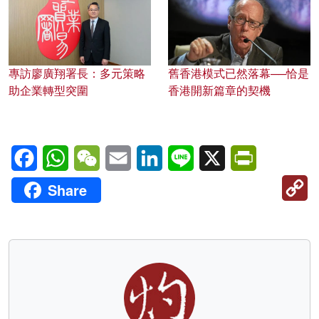
專訪廖廣翔署長：多元策略
舊香港模式已然落幕──恰是
助企業轉型突圍
香港開新篇章的契機
Facebook
WhatsApp
WeChat
Email
LinkedIn
Line
X
PrintFriendl
C
Share
Li