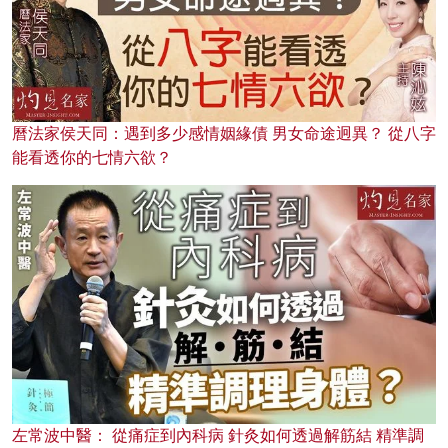
曆法家侯天同：遇到多少感情姻緣債 男女命途迥異？ 從八字
能看透你的七情六欲？
左常波中醫： 從痛症到內科病 針灸如何透過解筋結 精準調