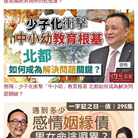
後英國經濟為何仍然低迷？
鄧飛：少子化衝擊「中小幼」教育根基 北都如何成為解決問
題關鍵？