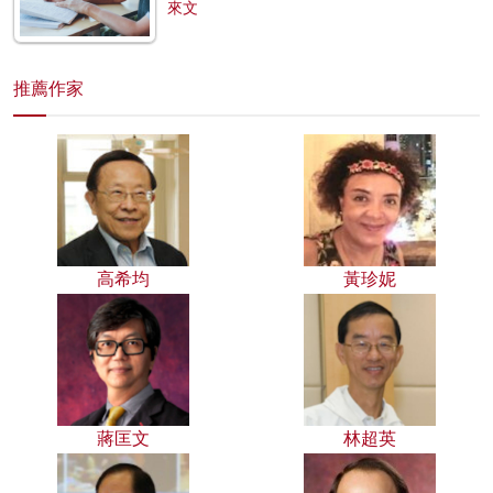
來文
推薦作家
高希均
黃珍妮
蔣匡文
林超英