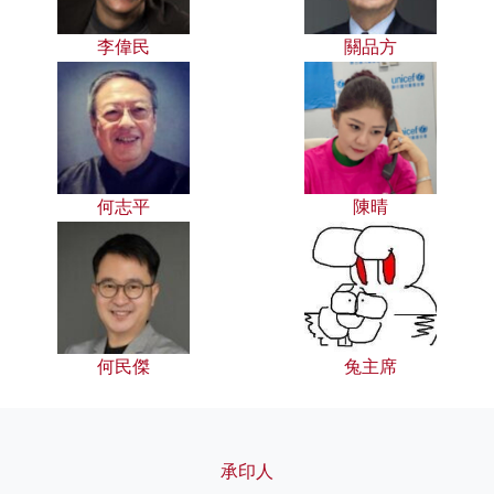
李偉民
關品方
何志平
陳晴
何民傑
兔主席
承印人