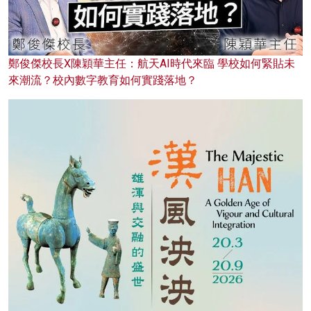
鄭俊傑校長X陳穎華主任：航天AI時代來臨 學校如何緊貼未
來潮流？校內數字教育如何實踐落地？