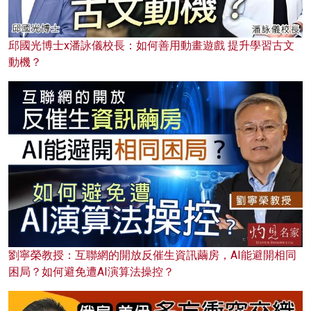
邱國光博士x潘詠儀校長：如何善用動畫遊戲 提升學習古文
動機？
劉寧榮教授：互聯網的開放反催生資訊繭房，AI能避開相同
困局？如何避免遭AI演算法操控？