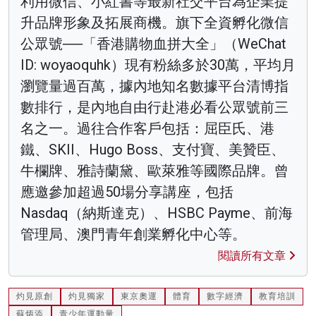
利用微信、小紅書等最新社交平台為企業提
升品牌形象及拓展商機。旗下全資孵化微信
公眾號──「香港購物血拼大全」（WeChat
ID: woyaoquhk）現有粉絲多於30萬，平均月
瀏覽量過百萬，據內地知名數據平台清博指
數排行，是內地自由行赴港必看公眾號前三
名之一。過往合作客戶包括：屈臣氏、港
鐵、SKII、Hugo Boss、支付寶、美贊臣、
牛欄牌、雅詩蘭黛、歐萊雅等國際品牌。曾
應邀參加超過50場分享講座，包括
Nasdaq（納斯達克）、HSBC Payme、前海
管理局、澳門青年創業孵化中心等。
閱讀所有文章
灼見原創
灼見獨家
東京奧運
體育
數字經濟
教育培訓
蘇炳添
青少年運動量