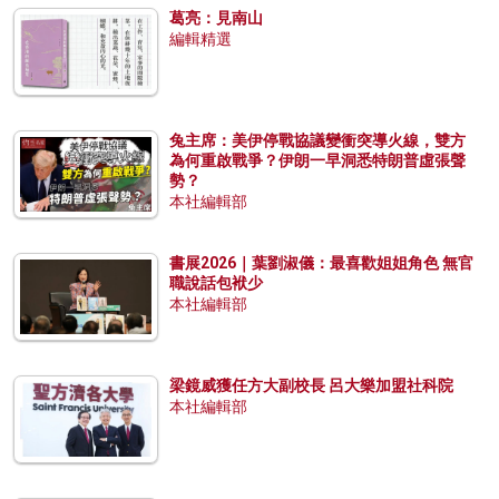
葛亮：見南山
編輯精選
兔主席：美伊停戰協議變衝突導火線，雙方
為何重啟戰爭？伊朗一早洞悉特朗普虛張聲
勢？
本社編輯部
書展2026｜葉劉淑儀：最喜歡姐姐角色 無官
職說話包袱少
本社編輯部
梁鏡威獲任方大副校長 呂大樂加盟社科院
本社編輯部