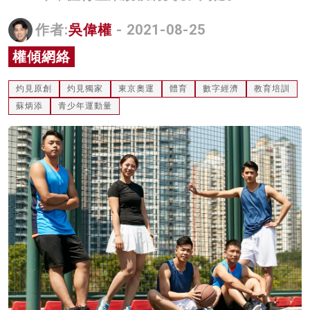
名家榜
作者:
吳偉權
- 2021-08-25
灼見活動
權傾網絡
關於我們
灼見原創
灼見獨家
東京奧運
體育
數字經濟
教育培訓
蘇炳添
青少年運動量