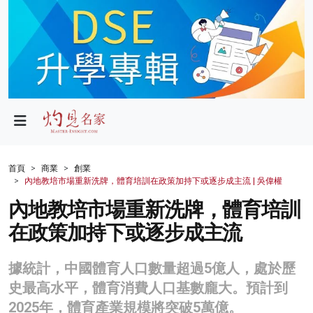
政局
教育
文化
財經
首頁
商業
創業
內地教培市場重新洗牌，體育培訓在政策加持下或逐步成主流 | 吳偉權
生活
內地教培市場重新洗牌，體育培訓
健康
在政策加持下或逐步成主流
商業
據統計，中國體育人口數量超過5億人，處於歷
科技
史最高水平，體育消費人口基數龐大。預計到
影片
2025年，體育產業規模將突破5萬億。