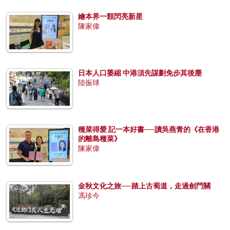
繪本界一顆閃亮新星
陳家偉
日本人口萎縮 中港須先謀劃免步其後塵
陸振球
種菜得愛 記一本好書──讀吳燕青的《在香港
的離島種菜》
陳家偉
金秋文化之旅──踏上古蜀道，走過劍門關
馮珍今