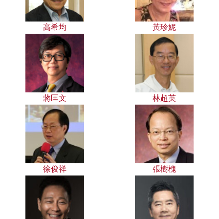
高希均
黃珍妮
蔣匡文
林超英
徐俊祥
張樹槐