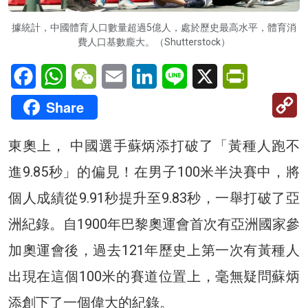
據統計，中國體育人口數量超過5億人，處於歷史最高水平，體育消
費人口基數龐大。（Shutterstock）
Facebook
WhatsApp
WeChat
Email
LinkedIn
Line
X
PrintFriendl
C
Share
Li
東奧上， 中國選手蘇炳添打破了「黃種人跑不
進9.85秒」的偏見！在男子100米半決賽中，將
個人成績從9.91秒提升至9.83秒，一舉打破了亞
洲紀錄。自1900年巴黎奧運會首次有亞洲國家參
加奧運會後，過去121年歷史上第一次有黃種人
出現在這個100米的賽道位置上，毫無疑問蘇炳
添創下了一個偉大的紀錄。