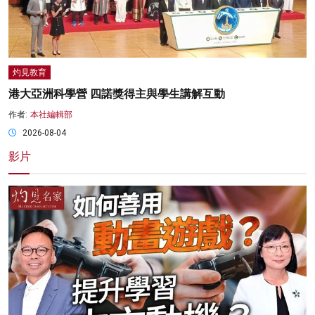
灼見教育
港大亞洲科學營 四諾獎得主與學生講解互動
作者:
本社編輯部
2026-08-04
影片