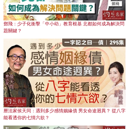
鄧飛：少子化衝擊「中小幼」教育根基 北都如何成為解決問
題關鍵？
曆法家侯天同：遇到多少感情姻緣債 男女命途迥異？ 從八字
能看透你的七情六欲？