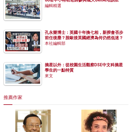
60名中小特幼老師參與城大GenAI培訓班
編輯精選
孔永樂博士：英國十年換七相，新揆會否步
前任後塵？脫歐後英國經濟為何仍然低迷？
本社編輯部
摘星以外：從校園生活觀察DSE中文科摘星
學生的一點特質
來文
推薦作家