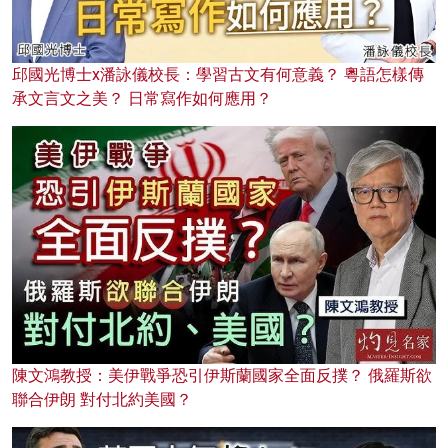
邱國光博士x潘詠儀校長：學習古文有何意義？ 粵語怎樣傳
承文言文之美？ 日常寫作如何應用？
陳文鴻教授：美伊戰爭恐引伊斯蘭國家全面反撲？ 俄羅斯欲
聯合伊朗 對付北約美國？