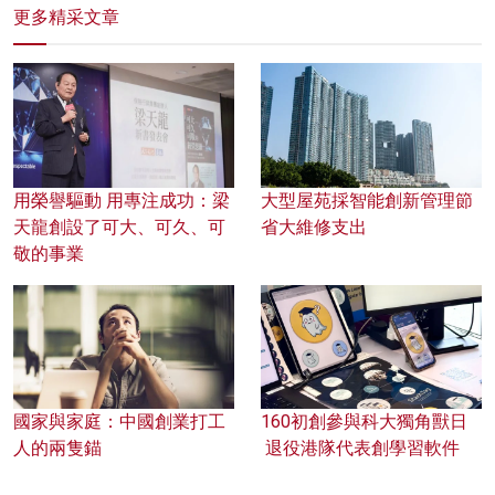
更多精采文章
用榮譽驅動 用專注成功：梁
大型屋苑採智能創新管理節
天龍創設了可大、可久、可
省大維修支出
敬的事業
國家與家庭：中國創業打工
160初創參與科大獨角獸日
人的兩隻錨
退役港隊代表創學習軟件