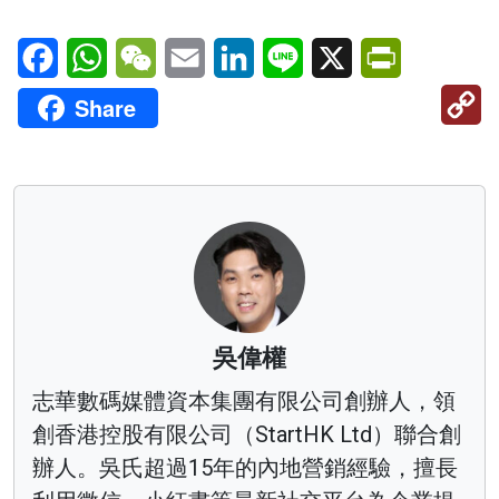
Facebook
WhatsApp
WeChat
Email
LinkedIn
Line
X
PrintFriendl
C
Share
Li
吳偉權
志華數碼媒體資本集團有限公司創辦人，領
創香港控股有限公司（StartHK Ltd）聯合創
辦人。吳氏超過15年的內地營銷經驗，擅長