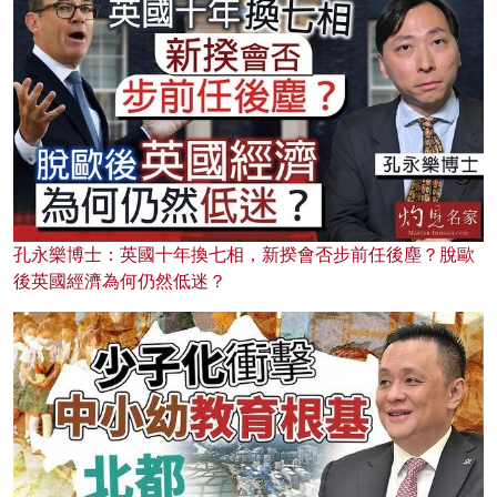
孔永樂博士：英國十年換七相，新揆會否步前任後塵？脫歐
後英國經濟為何仍然低迷？