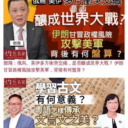
鄧飛：俄烏、美伊多方衝突交織，是否釀成世界大戰？ 伊朗
甘冒政權風險攻擊美軍，背後有何盤算？