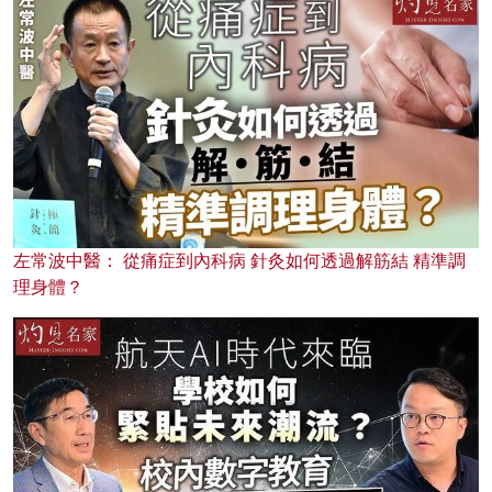
左常波中醫： 從痛症到內科病 針灸如何透過解筋結 精準調
理身體？