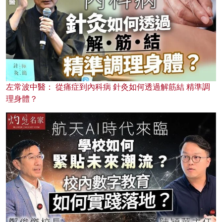
左常波中醫： 從痛症到內科病 針灸如何透過解筋結 精準調
理身體？