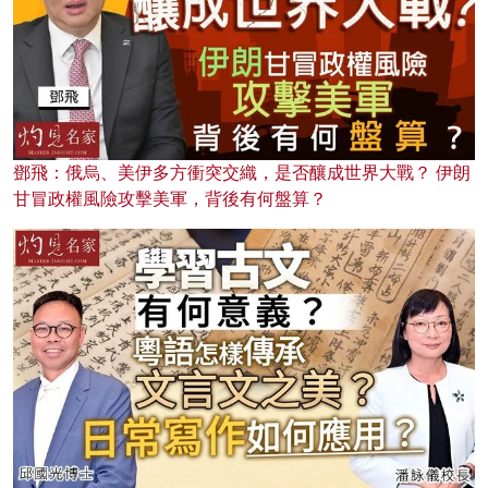
鄧飛：俄烏、美伊多方衝突交織，是否釀成世界大戰？ 伊朗
甘冒政權風險攻擊美軍，背後有何盤算？