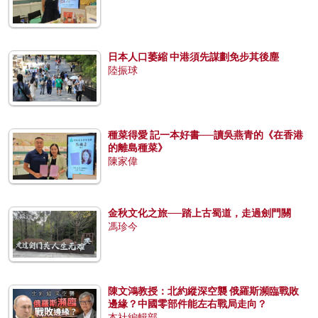
日本人口萎縮 中港須先謀劃免步其後塵
陸振球
種菜得愛 記一本好書──讀吳燕青的《在香港
的離島種菜》
陳家偉
金秋文化之旅──踏上古蜀道，走過劍門關
馮珍今
陳文鴻教授：北約縱深空襲 俄羅斯瀕臨戰敗
邊緣？中國零部件能左右戰局走向？
本社編輯部