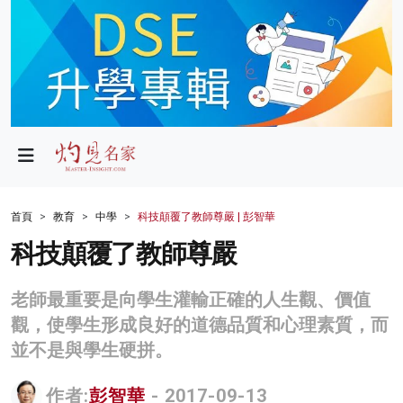
政局
教育
文化
財經
首頁
教育
中學
科技顛覆了教師尊嚴 | 彭智華
生活
科技顛覆了教師尊嚴
健康
老師最重要是向學生灌輸正確的人生觀、價值
商業
觀，使學生形成良好的道德品質和心理素質，而
並不是與學生硬拼。
科技
影片
作者:
彭智華
- 2017-09-13