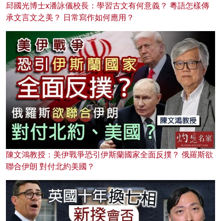
邱國光博士x潘詠儀校長：學習古文有何意義？ 粵語怎樣傳
承文言文之美？ 日常寫作如何應用？
陳文鴻教授：美伊戰爭恐引伊斯蘭國家全面反撲？ 俄羅斯欲
聯合伊朗 對付北約美國？