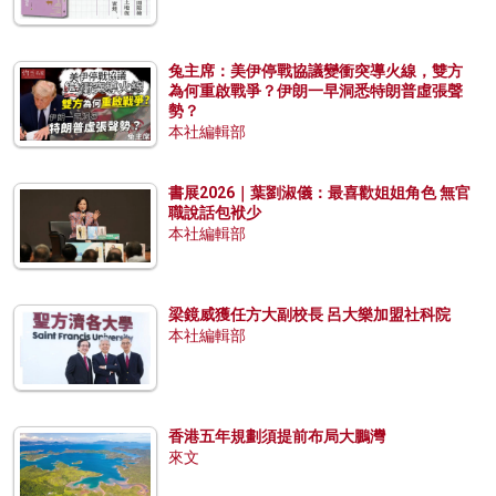
兔主席：美伊停戰協議變衝突導火線，雙方
為何重啟戰爭？伊朗一早洞悉特朗普虛張聲
勢？
本社編輯部
書展2026｜葉劉淑儀：最喜歡姐姐角色 無官
職說話包袱少
本社編輯部
梁鏡威獲任方大副校長 呂大樂加盟社科院
本社編輯部
香港五年規劃須提前布局大鵬灣
來文