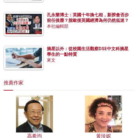
孔永樂博士：英國十年換七相，新揆會否步
前任後塵？脫歐後英國經濟為何仍然低迷？
本社編輯部
摘星以外：從校園生活觀察DSE中文科摘星
學生的一點特質
來文
推薦作家
高希均
黃珍妮