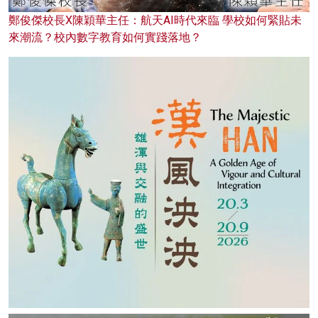
鄭俊傑校長X陳穎華主任：航天AI時代來臨 學校如何緊貼未
來潮流？校內數字教育如何實踐落地？