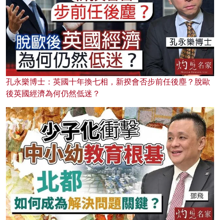
孔永樂博士：英國十年換七相，新揆會否步前任後塵？脫歐
後英國經濟為何仍然低迷？