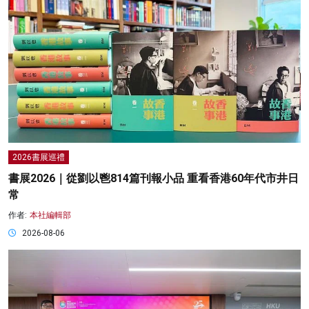
2026書展巡禮
書展2026｜從劉以鬯814篇刊報小品 重看香港60年代市井日
常
作者:
本社編輯部
2026-08-06