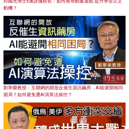
邱國光博士x潘詠儀校長：如何善用動畫遊戲 提升學習古文
動機？
劉寧榮教授：互聯網的開放反催生資訊繭房，AI能避開相同
困局？如何避免遭AI演算法操控？