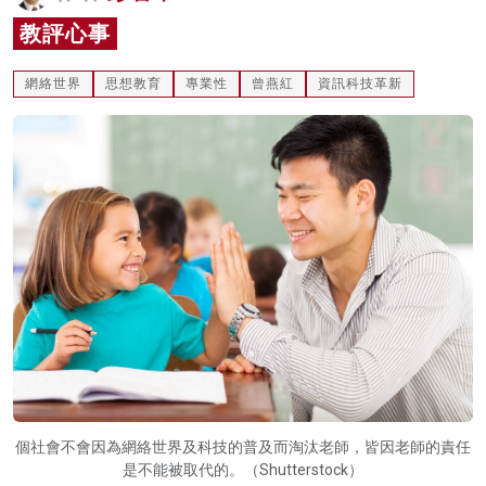
名家榜
教評心事
灼見活動
網絡世界
思想教育
專業性
曾燕紅
資訊科技革新
關於我們
個社會不會因為網絡世界及科技的普及而淘汰老師，皆因老師的責任
是不能被取代的。（Shutterstock）