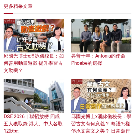
更多精采文章
邱國光博士x潘詠儀校長：如
昇普十年：Antonia的使命
何善用動畫遊戲 提升學習古
Phoebe的選擇
文動機？
DSE 2026｜聯招放榜 四成
邱國光博士x潘詠儀校長：學
五人獲取錄 港大、中大各取
習古文有何意義？ 粵語怎樣
12狀元
傳承文言文之美？ 日常寫作