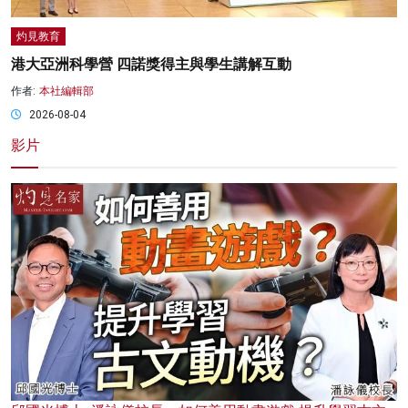
灼見教育
港大亞洲科學營 四諾獎得主與學生講解互動
作者:
本社編輯部
2026-08-04
影片