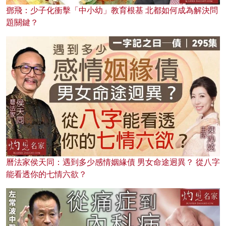
鄧飛：少子化衝擊「中小幼」教育根基 北都如何成為解決問
題關鍵？
曆法家侯天同：遇到多少感情姻緣債 男女命途迥異？ 從八字
能看透你的七情六欲？