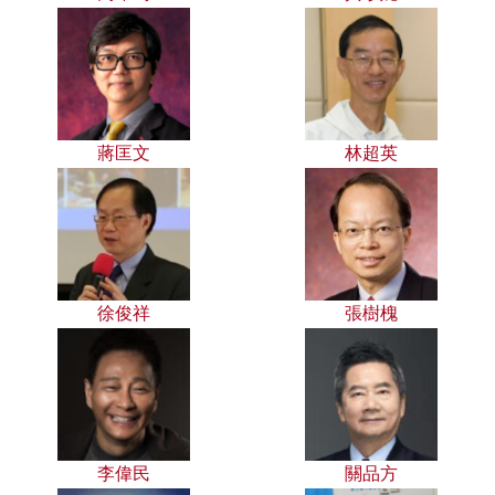
蔣匡文
林超英
徐俊祥
張樹槐
李偉民
關品方