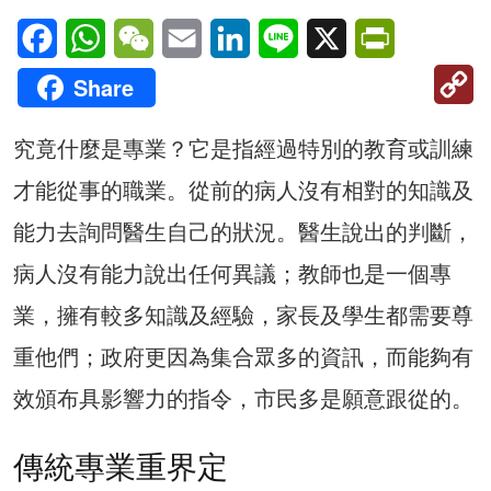
Facebook
WhatsApp
WeChat
Email
LinkedIn
Line
X
PrintFriendl
C
Share
Li
究竟什麼是專業？它是指經過特別的教育或訓練
才能從事的職業。從前的病人沒有相對的知識及
能力去詢問醫生自己的狀況。醫生說出的判斷，
病人沒有能力說出任何異議；教師也是一個專
業，擁有較多知識及經驗，家長及學生都需要尊
重他們；政府更因為集合眾多的資訊，而能夠有
效頒布具影響力的指令，市民多是願意跟從的。
傳統專業重界定