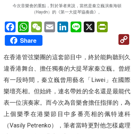
今次音樂會的重點，對於筆者來說，當然是秦立巍演奏海頓
（Haydn）的《第一大提琴協奏曲》。
Facebook
WhatsApp
WeChat
Email
LinkedIn
Line
X
PrintFriendl
C
Share
Li
在香港管弦樂團的這套節目中，終於能夠聽到久
違香港舞台、擔任獨奏的大提琴家秦立巍。曾經
有一段時間，秦立巍曾用藝名「Liwei」在國際
樂壇亮相。但始終，連名帶姓的全名還是最能代
表一位演奏家。而今次為音樂會擔任指揮的，為
上個樂季在港樂節目中多番亮相的佩特連科
（Vasily Petrenko），筆者當時更對他怎樣處理