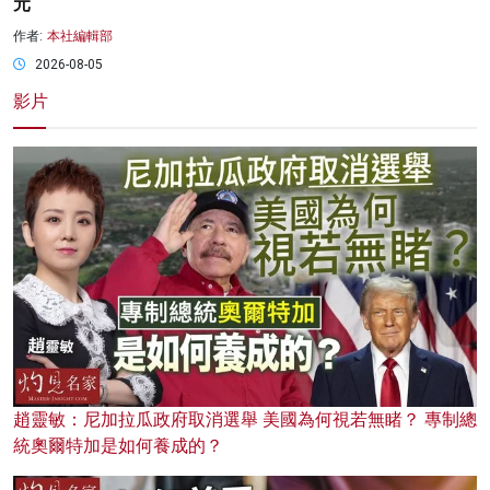
元
作者:
本社編輯部
2026-08-05
影片
趙靈敏：尼加拉瓜政府取消選舉 美國為何視若無睹？ 專制總
統奧爾特加是如何養成的？