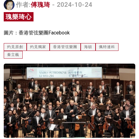
作者:
傅瑰琦
- 2024-10-24
名家榜
瑰樂琦心
灼見活動
圖片：香港管弦樂團Facebook
關於我們
灼見原創
灼見獨家
香港管弦樂團
海頓
佩特連科
秦立巍