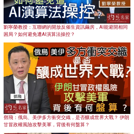
劉寧榮教授：互聯網的開放反催生資訊繭房，AI能避開相同
困局？如何避免遭AI演算法操控？
鄧飛：俄烏、美伊多方衝突交織，是否釀成世界大戰？ 伊朗
甘冒政權風險攻擊美軍，背後有何盤算？