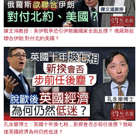
陳文鴻教授：美伊戰爭恐引伊斯蘭國家全面反撲？ 俄羅斯欲
聯合伊朗 對付北約美國？
孔永樂博士：英國十年換七相，新揆會否步前任後塵？脫歐
後英國經濟為何仍然低迷？