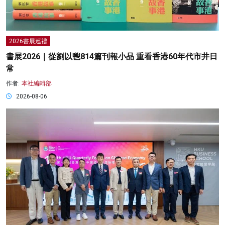
2026書展巡禮
書展2026｜從劉以鬯814篇刊報小品 重看香港60年代市井日
常
作者:
本社編輯部
2026-08-06