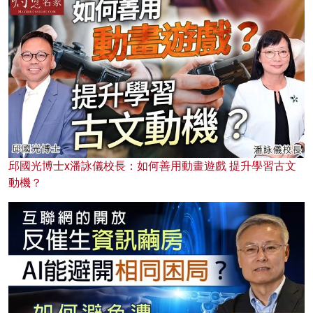
邱國光博士x潘詠儀校長：如何善用動畫遊戲 提升學習古文
動機？