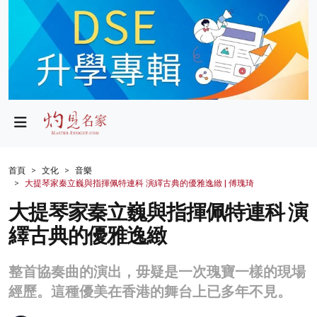
政局
教育
文化
財經
首頁
文化
音樂
大提琴家秦立巍與指揮佩特連科 演繹古典的優雅逸緻 | 傅瑰琦
生活
大提琴家秦立巍與指揮佩特連科 演
健康
繹古典的優雅逸緻
商業
整首協奏曲的演出，毋疑是一次瑰寶一樣的現場
科技
經歷。這種優美在香港的舞台上已多年不見。
影片