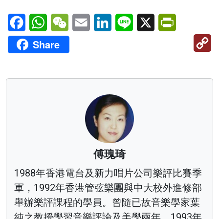
Facebook
WhatsApp
WeChat
Email
LinkedIn
Line
X
PrintFriendl
C
Share
Li
傅瑰琦
1988年香港電台及新力唱片公司樂評比賽季
軍，1992年香港管弦樂團與中大校外進修部
舉辦樂評課程的學員。曾隨已故音樂學家葉
純之教授學習音樂評論及美學兩年。1993年