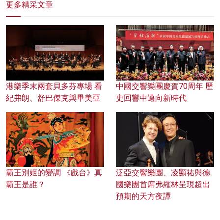
更多精采文章
港樂季末兩套貝多芬專場 看
中國交響樂團慶賀70周年 歷
紀弗朗、舒巴傑克與畢美亞
史回響中邁向新時代
霸王別姬的變調 《戲台》真
泛亞交響樂團、凌顯祐與德
霸王是誰？
國樂團首席弗羅林呈現超出
預期的天方夜譚