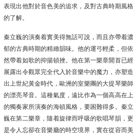
表現出他對於音色美的追求，及對古典時期風格
的了解。
秦立巍的演奏着實美得無話可說，而且亦帶着濃
郁的古典時期的精緻韻味。他的運弓輕柔，但依
然帶着如歌的抑揚頓挫。他在第一樂章開首已經
展露出令觀眾完全代入於音樂中的魔力，亦塑造
出上世紀黃金時代，歐洲的室樂團的大提琴樂師
的漂亮琴音。這種氣度，遠比作為一個高高在上
的獨奏家所演奏的海頓風格，要困難得多。秦立
巍在第二樂章，隨着旋律而呼吸的歌唱琴韻，更
是令人忘卻在音樂廳的時空境界，實在從容而美