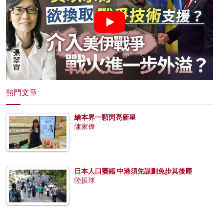
熱門文章
繪本界一顆閃亮新星
陳家偉
日本人口萎縮 中港須先謀劃免步其後塵
陸振球