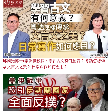
邱國光博士x潘詠儀校長：學習古文有何意義？ 粵語怎樣傳
承文言文之美？ 日常寫作如何應用？