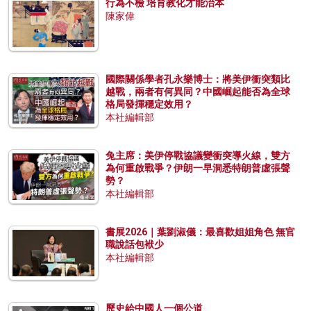
行為不檢 培育教化才能治本
陳家偉
國際關係學者孔永樂博士：將美伊衝突類比
越戰，兩者有何異同？中國崛起能否為全球
格局發揮穩定效用？
本社編輯部
兔主席：美伊停戰協議變衝突導火線，雙方
為何重啟戰爭？伊朗一早洞悉特朗普虛張聲
勢？
本社編輯部
書展2026｜葉劉淑儀：最喜歡姐姐角色 無官
職說話包袱少
本社編輯部
歷史給中國人一個公道