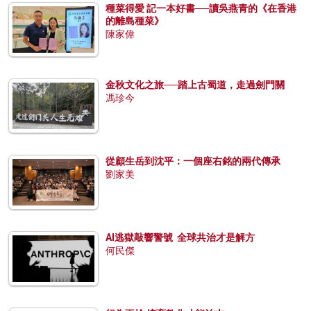
種菜得愛 記一本好書──讀吳燕青的《在香港
的離島種菜》
陳家偉
金秋文化之旅──踏上古蜀道，走過劍門關
馮珍今
從顧生岳到沈平：一個座右銘的兩代傳承
劉家美
AI逃獄敲響警號 全球共治才是解方
何民傑