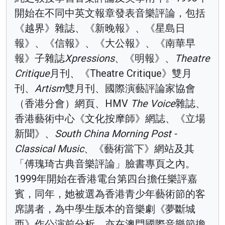
開始在不同中英文報章發表音樂評論，包括
《越界》雜誌、《新晚報》、《星島日
報》、《信報》、《大公報》、《南華早
報》子雜誌
Xpressions
、《明報》、
Theatre
Critique
月刊、《Theatre Critique》雙月
刊、
Artism
雙月刊、國際演藝評論家協會
（香港分會）網頁、HMV
The Voice
雜誌、
香港藝術中心《文化按摩師》網誌、《立場
新聞》、
South China Morning Post -
Classical Music
、《藝術當下》網站及其
「傅瑰琦古典音樂評論」臉書專頁之內。
1999年開始在香港電台第四台擔任樂評嘉
賓，同年，她被選為香港青少年藝術節的客
席講者，為中學生版本的音樂劇《夢斷城
西》作公演前分析。亦在澳門國際音樂節擔