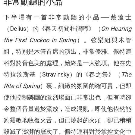
非常動聽的小品
下半場有一首非常動聽的小品──戴遼士
（Delius）的《春天初聞杜鵑啼》（
On Hearing
the First Cuckoo in Spring
）。弦樂組與木管
組，特別是木管首席的演出，非常優雅。佩特連
科對於音色美的處理，始終是一大強項。他在史
特拉汶斯基（Stravinsky）的《春之祭》（
The
Rite of Spring
）裏，細緻的氛圍的確可貴，但即
使他控制樂團的激烈場面已非常出色，但有時卻
令整個音量過於流放，造成混亂，即使他依然能
夠靈敏地收復火舌，但已燒起的火頭，卻已稍稍
毀滅了澎湃的層次了。佩特連科對於掌控文化中