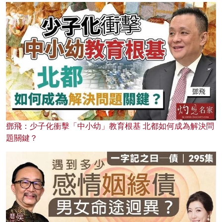
鄧飛：少子化衝擊「中小幼」教育根基 北都如何成為解決問
題關鍵？