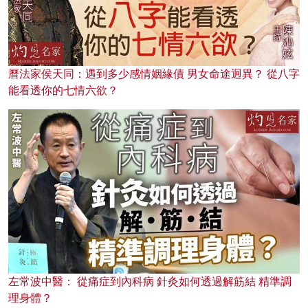
曆法家侯天同：遇到多少感情姻緣債 男女命途迥異？ 從八字
能看透你的七情六欲？
左常波中醫： 從痛症到內科病 針灸如何透過解筋結 精準調
理身體？