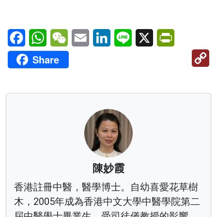
Facebook
WhatsApp
WeChat
Email
LinkedIn
Line
X
PrintFriendl
C
Share
Li
陳妙霞
香港註冊中醫，醫學博士。自幼喜愛花草樹
木，2005年成為香港中文大學中醫學院第二
屆中醫學士畢業生。受司徒儀教授的影響，