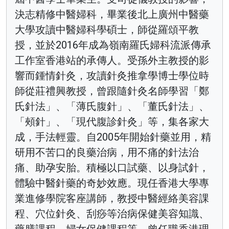
決志精修中醫婦科，畢業後北上廣州中醫藥
大學攻讀中醫婦科學碩士，師從羅頌平教
授，並於2016年成為嶺南羅氏婦科流派傳承
工作室香港站的承傳人。受孫外主教授的影
響而鍾情針灸，攻讀針灸推拿學博士學位時
師從莊禮興教授，曾跟隨針灸名師學習「鄭
氏針法」、「薄氏腹針」、「董氏針法」、
「頰針」、「現代腹診針灸」等，集各家大
成，手法輕靈。自2005年開始針藥並用，精
研用不苦口的良藥治病，用不痛的針法治
痛、助孕安胎。積極以口試藥、以身試針，
體驗中醫針藥的奇妙效應。現任香港大學專
業進修學院客座講師，教授中醫經絡美容課
程、穴位針灸、刮痧等治病保健美容知識、
藥膳課程、婦女保健課程等。曾任職香港理