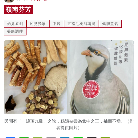
名家榜
嶺南芬芳
灼見活動
灼見原創
灼見獨家
中醫
五指毛桃鷓鴣湯
健脾益氣
藥膳調理
關於我們
民間有「一鴣頂九雞」之說，鷓鴣被譽為禽中之王，補而不燥。（作
者提供圖片）