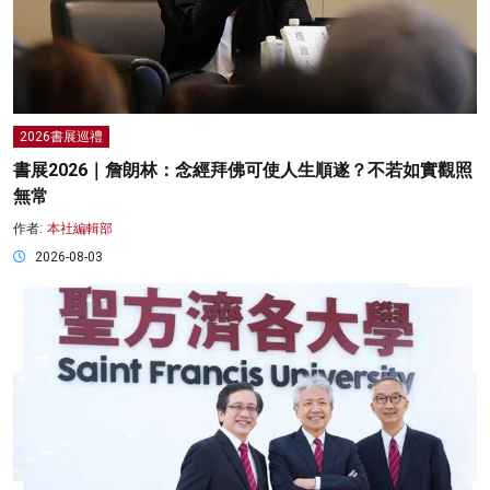
2026書展巡禮
書展2026｜詹朗林：念經拜佛可使人生順遂？不若如實觀照
無常
作者:
本社編輯部
2026-08-03