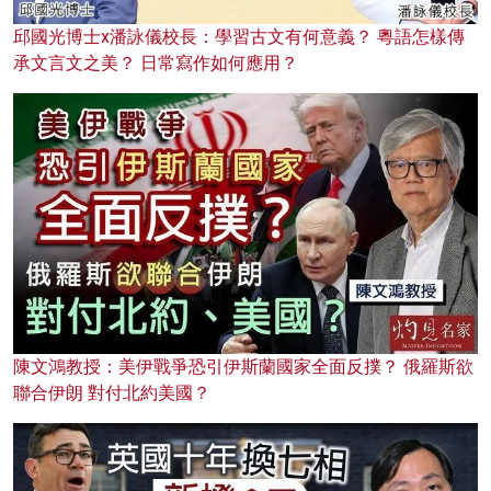
邱國光博士x潘詠儀校長：學習古文有何意義？ 粵語怎樣傳
承文言文之美？ 日常寫作如何應用？
陳文鴻教授：美伊戰爭恐引伊斯蘭國家全面反撲？ 俄羅斯欲
聯合伊朗 對付北約美國？