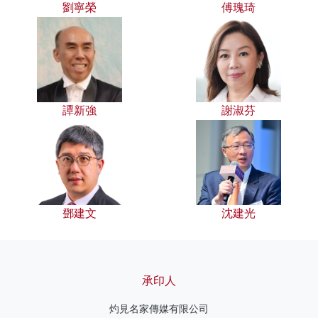
劉寧榮
傅瑰琦
譚新強
謝淑芬
鄧建文
沈建光
承印人
灼見名家傳媒有限公司