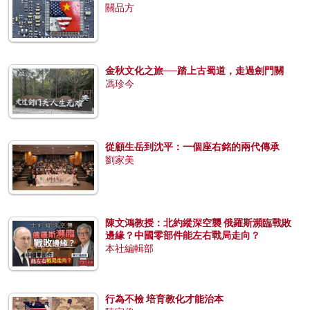
關品方
金秋文化之旅──踏上古蜀道，走過劍門關
馮珍今
從顧生岳到沈平：一個座右銘的兩代傳承
劉家美
陳文鴻教授：北約縱深空襲 俄羅斯瀕臨戰敗
邊緣？中國零部件能左右戰局走向？
本社編輯部
行為不檢 培育教化才能治本