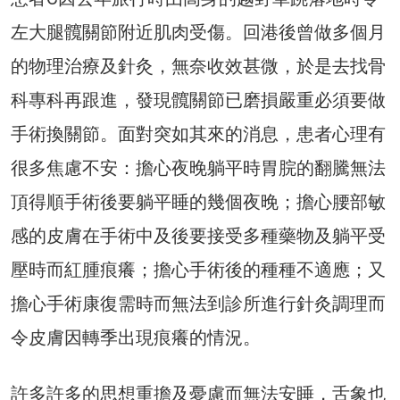
左大腿髖關節附近肌肉受傷。回港後曾做多個月
的物理治療及針灸，無奈收效甚微，於是去找骨
科專科再跟進，發現髖關節已磨損嚴重必須要做
手術換關節。面對突如其來的消息，患者心理有
很多焦慮不安：擔心夜晚躺平時胃脘的翻騰無法
頂得順手術後要躺平睡的幾個夜晚；擔心腰部敏
感的皮膚在手術中及後要接受多種藥物及躺平受
壓時而紅腫痕癢；擔心手術後的種種不適應；又
擔心手術康復需時而無法到診所進行針灸調理而
令皮膚因轉季出現痕癢的情況。
許多許多的思想重擔及憂慮而無法安睡，舌象也