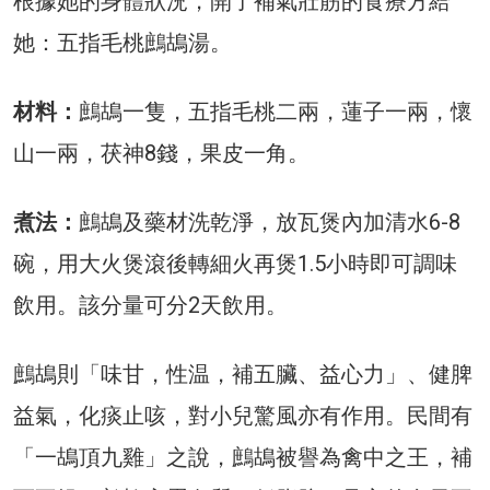
根據她的身體狀況，開了補氣壯筋的食療方給
她：五指毛桃鷓鴣湯。
材料：
鷓鴣一隻，五指毛桃二兩，蓮子一兩，懷
山一兩，茯神8錢，果皮一角。
煮法：
鷓鴣及藥材洗乾淨，放瓦煲內加清水6-8
碗，用大火煲滾後轉細火再煲1.5小時即可調味
飲用。該分量可分2天飲用。
鷓鴣則「味甘，性温，補五臟、益心力」、健脾
益氣，化痰止咳，對小兒驚風亦有作用。民間有
「一鴣頂九雞」之說，鷓鴣被譽為禽中之王，補