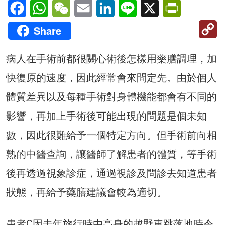
Facebook
WhatsApp
WeChat
Email
LinkedIn
Line
X
PrintFriendl
C
Share
Li
病人在手術前都很關心術後怎樣用藥膳調理，加
快復原的速度，因此經常會來問定先。由於個人
體質差異以及每種手術對身體機能都會有不同的
影響，再加上手術後可能出現的問題是個未知
數，因此很難給予一個特定方向。但手術前向相
熟的中醫查詢，讓醫師了解患者的體質，等手術
後再透過視象診症，通過視診及問診去知道患者
狀態，再給予藥膳建議會較為適切。
患者C因去年旅行時由高身的越野車跳落地時令