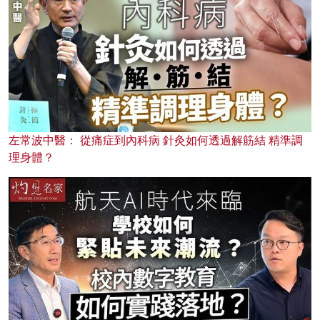
左常波中醫： 從痛症到內科病 針灸如何透過解筋結 精準調
理身體？