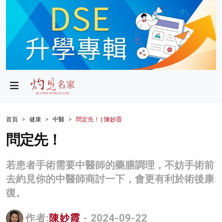
政局
教育
文化
財經
首頁
健康
中醫
問定先！ | 陳妙霞
生活
問定先！
健康
若患者手術需要中醫師的藥膳調理，不妨手術前
商業
去約見你的中醫師商討一下，會更有利於術後康
復。
科技
影片
作者:
陳妙霞
- 2024-09-22