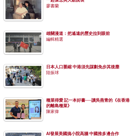
廖書蘭
雄關漫道：把遙遠的歷史拉到眼前
編輯精選
日本人口萎縮 中港須先謀劃免步其後塵
陸振球
種菜得愛 記一本好書──讀吳燕青的《在香港
的離島種菜》
陳家偉
AI發展美國搞小院高牆 中國推多邊合作