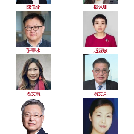
陳偉倫
楊佩珊
張宗永
趙靈敏
潘文慧
湯文亮