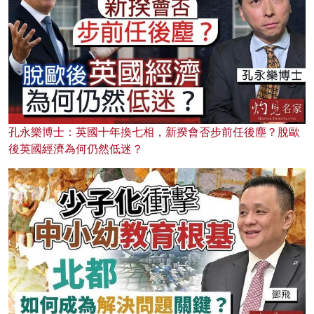
孔永樂博士：英國十年換七相，新揆會否步前任後塵？脫歐
後英國經濟為何仍然低迷？