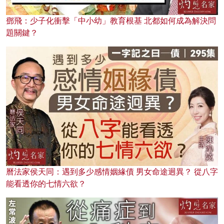
鄧飛：少子化衝擊「中小幼」教育根基 北都如何成為解決問
題關鍵？
曆法家侯天同：遇到多少感情姻緣債 男女命途迥異？ 從八字
能看透你的七情六欲？