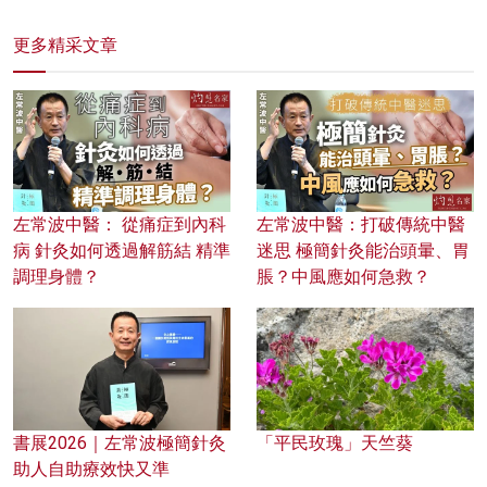
更多精采文章
左常波中醫： 從痛症到內科
左常波中醫：打破傳統中醫
病 針灸如何透過解筋結 精準
迷思 極簡針灸能治頭暈、胃
調理身體？
脹？中風應如何急救？
書展2026｜左常波極簡針灸
「平民玫瑰」天竺葵
助人自助療效快又準