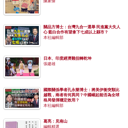
陳家偉
關品方博士：台灣九合一選舉 民進黨大失人
心 藍白合作有望拿下七成以上縣市？
本社編輯部
日本、印度經濟難扭轉乾坤
張建雄
國際關係學者孔永樂博士：將美伊衝突類比
越戰，兩者有何異同？中國崛起能否為全球
格局發揮穩定效用？
本社編輯部
葛亮：見南山
編輯精選