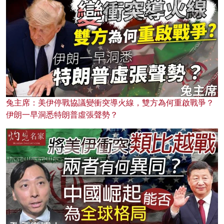
兔主席：美伊停戰協議變衝突導火線，雙方為何重啟戰爭？
伊朗一早洞悉特朗普虛張聲勢？