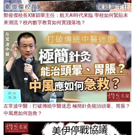
鄭俊傑校長X陳穎華主任：航天AI時代來臨 學校如何緊貼未
來潮流？校內數字教育如何實踐落地？
左常波中醫：打破傳統中醫迷思 極簡針灸能治頭暈、胃脹？
中風應如何急救？