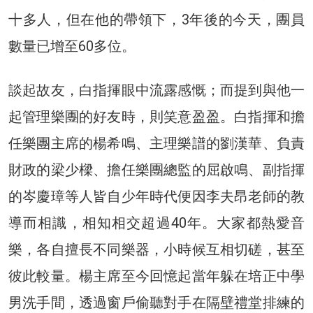
十多人，但在他的帶領下，3年後的今天，團員
數量已增至60多位。
談起故友，白指揮眼中流露感慨；而提到與他一
起管理樂團的好友時，則笑意盈盈。白指揮和擔
任樂團主席的楊希鳴、主理樂譜的劉漢華、負責
財政的梁少樑、擔任樂團總監的屈啟鳴、副指揮
的岑慶璋等人皆自少年時代便因李夫昂老師的教
導而相識，相知相交超過40年。大家都熱愛音
樂，各自擅長不同樂器，小時候互相切磋，甚至
彼此較量。楊主席至今回憶起當年躲在培正中學
男洗手間，透過窗戶偷聽對手在隔壁禮堂排練的