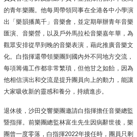
的青年樂團。他每周帶領同事在全港各中小學演
出「樂韻播萬千」音樂會，並定期舉辦青年音樂
匯演、音樂營，以及戶外馬拉松音樂嘉年華，為
觀眾安排從早到晚的音樂表演，藉此推廣音樂文
化。白指揮還帶領樂團到國內外不同地方交流，
每項籌備工作都非常繁瑣，但他甘之如飴，因為
他相信演出和交流是提升團員向上的動力，能讓
大家吸收新的靈感和養分，持續進步。
退休後，沙田交響樂團邀請白指揮擔任音樂總監
暨指揮。前樂團總監林富生先生因病辭世後，樂
團曾一度零落，白指揮2022年接任時，團員只剩