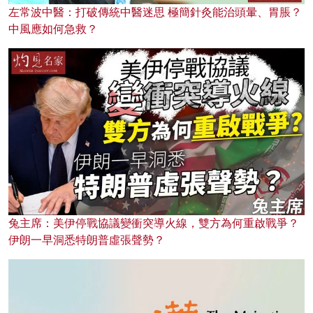
左常波中醫：打破傳統中醫迷思 極簡針灸能治頭暈、胃脹？
中風應如何急救？
兔主席：美伊停戰協議變衝突導火線，雙方為何重啟戰爭？
伊朗一早洞悉特朗普虛張聲勢？