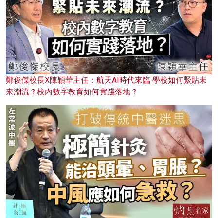
鄭俊傑校長X陳穎華主任：航天AI時代來臨 學校如何緊貼未
來潮流？校內數字教育如何實踐落地？