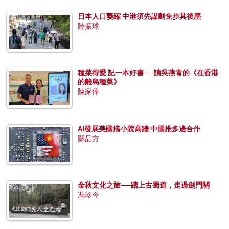
日本人口萎縮 中港須先謀劃免步其後塵
陸振球
種菜得愛 記一本好書──讀吳燕青的《在香港
的離島種菜》
陳家偉
AI發展美國搞小院高牆 中國推多邊合作
關品方
金秋文化之旅──踏上古蜀道，走過劍門關
馮珍今