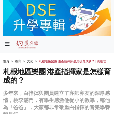
政局
教育
文化
財經
首頁
教育
文化
札根地區樂團 港產指揮家是怎樣育成的？ | 洪細君
生活
札根地區樂團 港產指揮家是怎樣育
成的？
健康
商業
多年來，白指揮與團員建立了亦師亦友的深厚感
情，桃李滿門，有學生感激他從小的教導，稱他
科技
為「爸爸」，大家都非常敬重白指揮的音樂學養
影片