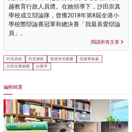
越教育行政人員奬。在她領導下，沙田崇真
學校成立辯論隊，曾獲2018年第8屆全港小
學校際辯論賽冠軍和總決賽「我最喜愛辯論
員」。
閱讀所有文章
灼見原創
灼見獨家
香港管弦樂團
音樂事務處
沙田交響樂團
白榮亨
編輯精選