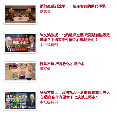
從顧生岳到沈平：一個座右銘的兩代傳承
劉家美
陳文鴻教授：北約縱深空襲 俄羅斯瀕臨戰敗
邊緣？中國零部件能左右戰局走向？
本社編輯部
行為不檢 培育教化才能治本
陳家偉
關品方博士：台灣九合一選舉 民進黨大失人
心 藍白合作有望拿下七成以上縣市？
本社編輯部