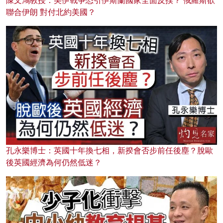
陳文鴻教授：美伊戰爭恐引伊斯蘭國家全面反撲？ 俄羅斯欲
聯合伊朗 對付北約美國？
孔永樂博士：英國十年換七相，新揆會否步前任後塵？脫歐
後英國經濟為何仍然低迷？