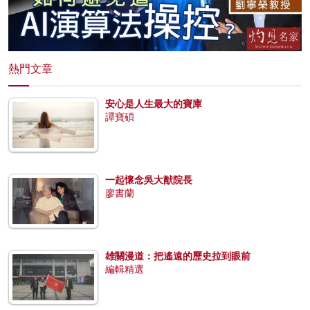
熱門文章
安心是人生最大的寶庫
譚寶碩
一起懷念吳大猷院長
廖書蘭
雄關漫道：把遙遠的歷史拉到眼前
編輯精選