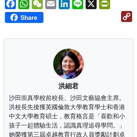
Facebook
WhatsApp
WeChat
Email
LinkedIn
Line
X
PrintFriendl
C
Share
Li
洪細君
沙田崇真學校前校長、沙田文藝協會主席。
洪校長先後獲英國倫敦大學教育學士和香港
中文大學教育碩士，教育格言是「喜歡和小
孩子一起體驗生活，認識真理追尋學問。」
她榮獲第三屆卓越教育行政人員獎勵計劃卓