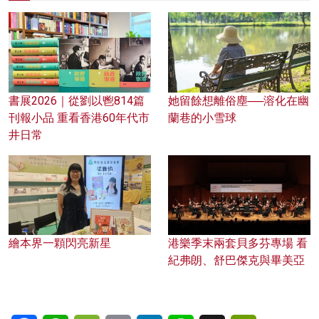
書展2026｜從劉以鬯814篇
她留餘想離俗塵──溶化在幽
刊報小品 重看香港60年代市
蘭巷的小雪球
井日常
繪本界一顆閃亮新星
港樂季末兩套貝多芬專場 看
紀弗朗、舒巴傑克與畢美亞