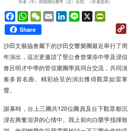
作者（中）與指揮白榮亨（左）合照。（作者提供）
Facebook
WhatsApp
WeChat
Email
LinkedIn
Line
X
PrintFriendl
C
Share
Li
沙田文藝協會屬下的沙田交響樂團最近舉行了周
年演出，這次更邀請了聖公會曾肇添中學及浸信
會呂明才中學的管弦樂團學員同台交流，共同演
奏多首名曲。精彩紛呈的演出獲得觀眾如雷掌
聲。
謝幕時，台上三團共120位團員及台下觀眾都沉
浸在興奮澎湃的心情中。我上前向白榮亨指揮致
謝，他卻輕聲告訴我需要檢討一下三團合作的流