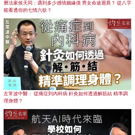
曆法家侯天同：遇到多少感情姻緣債 男女命途迥異？ 從八字
能看透你的七情六欲？
左常波中醫： 從痛症到內科病 針灸如何透過解筋結 精準調
理身體？