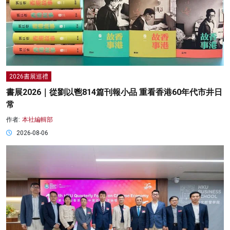
2026書展巡禮
書展2026｜從劉以鬯814篇刊報小品 重看香港60年代市井日
常
作者:
本社編輯部
2026-08-06