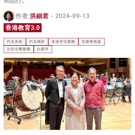
和品行。
名家榜
作者:
洪細君
- 2024-09-13
灼見活動
香港教育3.0
關於我們
灼見原創
灼見獨家
香港管弦樂團
音樂事務處
沙田交響樂團
白榮亨