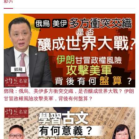
影片
鄧飛：俄烏、美伊多方衝突交織，是否釀成世界大戰？ 伊朗
甘冒政權風險攻擊美軍，背後有何盤算？