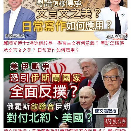
邱國光博士x潘詠儀校長：學習古文有何意義？ 粵語怎樣傳
承文言文之美？ 日常寫作如何應用？