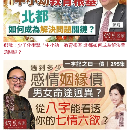
鄧飛：少子化衝擊「中小幼」教育根基 北都如何成為解決問
題關鍵？