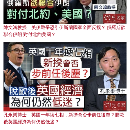
陳文鴻教授：美伊戰爭恐引伊斯蘭國家全面反撲？ 俄羅斯欲
聯合伊朗 對付北約美國？
孔永樂博士：英國十年換七相，新揆會否步前任後塵？脫歐
後英國經濟為何仍然低迷？