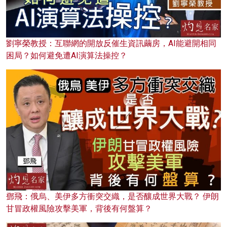
劉寧榮教授：互聯網的開放反催生資訊繭房，AI能避開相同
困局？如何避免遭AI演算法操控？
鄧飛：俄烏、美伊多方衝突交織，是否釀成世界大戰？ 伊朗
甘冒政權風險攻擊美軍，背後有何盤算？