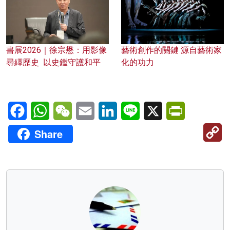
書展2026｜徐宗懋：用影像
藝術創作的關鍵 源自藝術家
尋繹歷史 以史鑑守護和平
化的功力
Facebook
WhatsApp
WeChat
Email
LinkedIn
Line
X
PrintFriendl
C
Share
Li