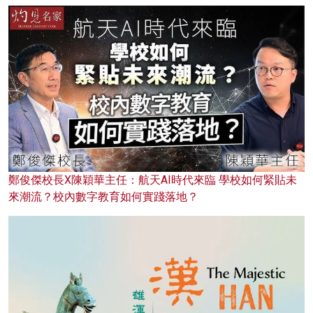
鄭俊傑校長X陳穎華主任：航天AI時代來臨 學校如何緊貼未
來潮流？校內數字教育如何實踐落地？