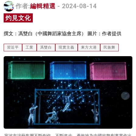
作者:
編輯精選
- 2024-08-14
名家榜
灼見文化
灼見活動
關於我們
撰文：馮雙白（中國舞蹈家協會主席） 圖片：作者提供
習近平
工業
馮雙白
現實主義
東方大港
民族舞
寧波市演藝集團不斷創作、不斷進步，勇敢地為中國的舞劇事業作出