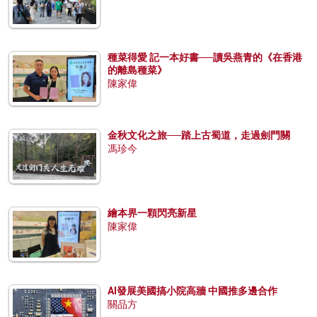
種菜得愛 記一本好書──讀吳燕青的《在香港
的離島種菜》
陳家偉
金秋文化之旅──踏上古蜀道，走過劍門關
馮珍今
繪本界一顆閃亮新星
陳家偉
AI發展美國搞小院高牆 中國推多邊合作
關品方