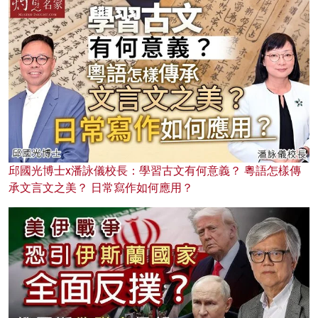
邱國光博士x潘詠儀校長：學習古文有何意義？ 粵語怎樣傳
承文言文之美？ 日常寫作如何應用？