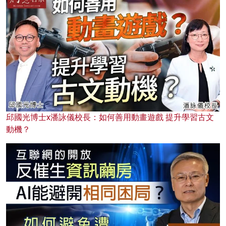
邱國光博士x潘詠儀校長：如何善用動畫遊戲 提升學習古文
動機？