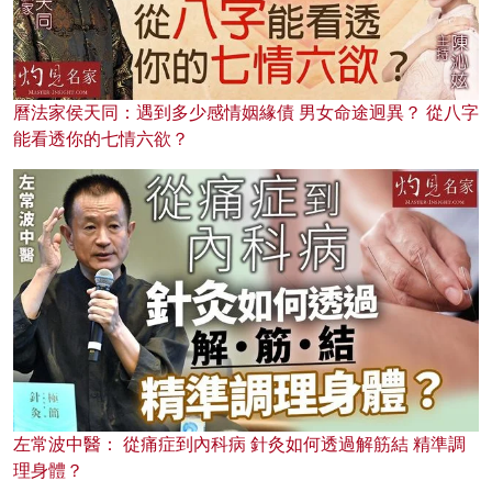
曆法家侯天同：遇到多少感情姻緣債 男女命途迥異？ 從八字
能看透你的七情六欲？
左常波中醫： 從痛症到內科病 針灸如何透過解筋結 精準調
理身體？