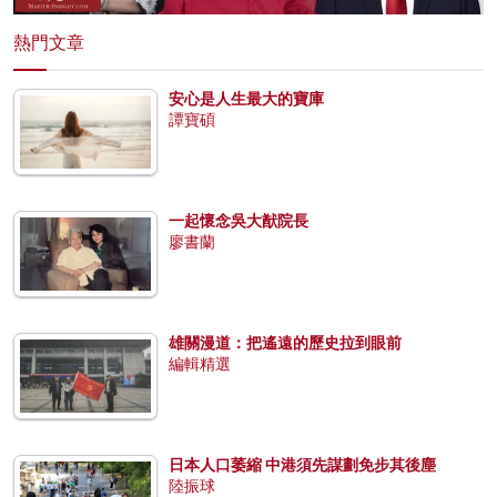
熱門文章
安心是人生最大的寶庫
譚寶碩
一起懷念吳大猷院長
廖書蘭
雄關漫道：把遙遠的歷史拉到眼前
編輯精選
日本人口萎縮 中港須先謀劃免步其後塵
陸振球