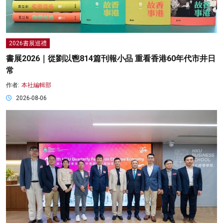
2026書展巡禮
書展2026｜從劉以鬯814篇刊報小品 重看香港60年代市井日
常
作者:
本社編輯部
2026-08-06