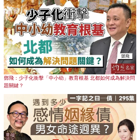
鄧飛：少子化衝擊「中小幼」教育根基 北都如何成為解決問
題關鍵？