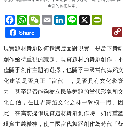
全新的藝術探索。
Facebook
WhatsApp
WeChat
Email
LinkedIn
Line
X
PrintFriendl
C
Share
Li
現實題材舞劇以何種態度面對現實，是當下舞劇
創作亟待重視的議題。現實題材的舞劇創作，不
僅關乎創作主題的選擇，也關乎中國當代舞蹈文
化建設是否真正「當代」，是否具有文化影響
力，甚至是否能夠樹立民族舞蹈的當代形象和文
化自信，在世界舞蹈文化之林中獨樹一幟。因
此，在當前提倡現實題材舞劇創作時，如何重塑
現實主義精神，使中國當代舞蹈創作為時代「鼓