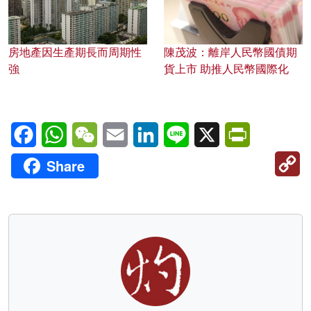
房地產因生產期長而周期性
陳茂波：離岸人民幣國債期
強
貨上市 助推人民幣國際化
Facebook
WhatsApp
WeChat
Email
LinkedIn
Line
X
PrintFriendl
C
Share
Li