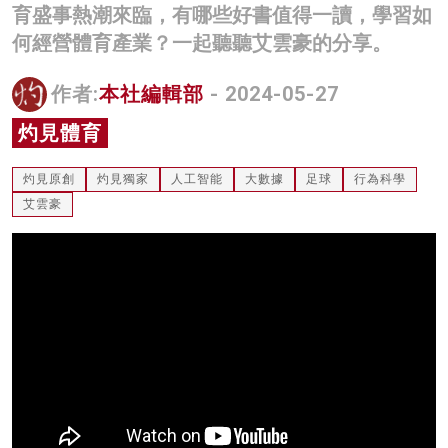
育盛事熱潮來臨，有哪些好書值得一讀，學習如
名家榜
何經營體育產業？一起聽聽艾雲豪的分享。
灼見活動
作者:
本社編輯部
- 2024-05-27
關於我們
灼見體育
灼見原創
灼見獨家
人工智能
大數據
足球
行為科學
艾雲豪