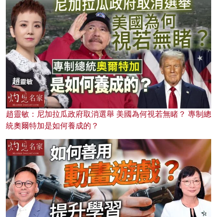
趙靈敏：尼加拉瓜政府取消選舉 美國為何視若無睹？ 專制總
統奧爾特加是如何養成的？