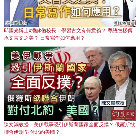
邱國光博士x潘詠儀校長：學習古文有何意義？ 粵語怎樣傳
承文言文之美？ 日常寫作如何應用？
陳文鴻教授：美伊戰爭恐引伊斯蘭國家全面反撲？ 俄羅斯欲
聯合伊朗 對付北約美國？