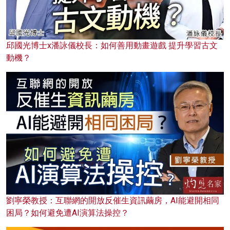
邱國光博士x潘詠儀校長：如何善用動畫遊戲 提升學習古文
動機？
劉寧榮教授：互聯網的開放反催生資訊繭房，AI能避開相同
困局？如何避免遭AI演算法操控？