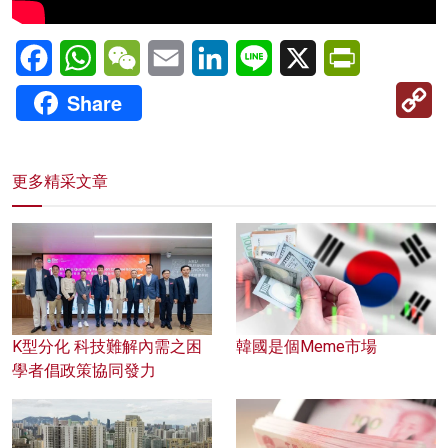
Facebook
WhatsApp
WeChat
Email
LinkedIn
Line
X
PrintFriendl
C
Share
Li
更多精采文章
K型分化 科技難解內需之困
韓國是個Meme市場
學者倡政策協同發力