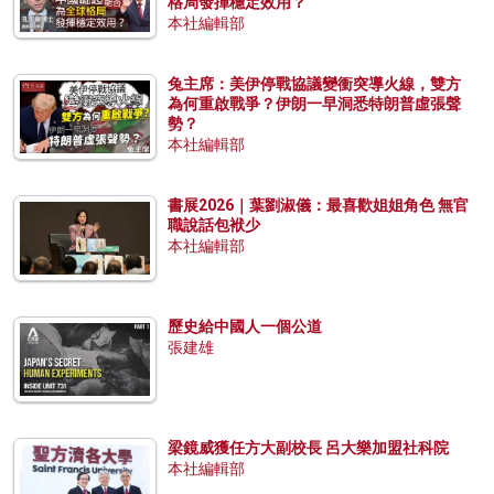
格局發揮穩定效用？
本社編輯部
兔主席：美伊停戰協議變衝突導火線，雙方
為何重啟戰爭？伊朗一早洞悉特朗普虛張聲
勢？
本社編輯部
書展2026｜葉劉淑儀：最喜歡姐姐角色 無官
職說話包袱少
本社編輯部
歷史給中國人一個公道
張建雄
梁鏡威獲任方大副校長 呂大樂加盟社科院
本社編輯部