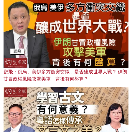
鄧飛：俄烏、美伊多方衝突交織，是否釀成世界大戰？ 伊朗
甘冒政權風險攻擊美軍，背後有何盤算？