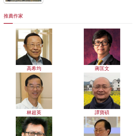
推薦作家
高希均
蔣匡文
林超英
譚寶碩