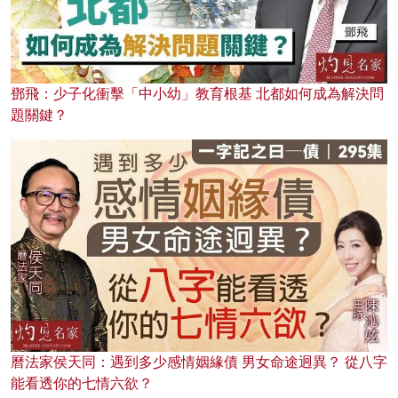
鄧飛：少子化衝擊「中小幼」教育根基 北都如何成為解決問
題關鍵？
曆法家侯天同：遇到多少感情姻緣債 男女命途迥異？ 從八字
能看透你的七情六欲？