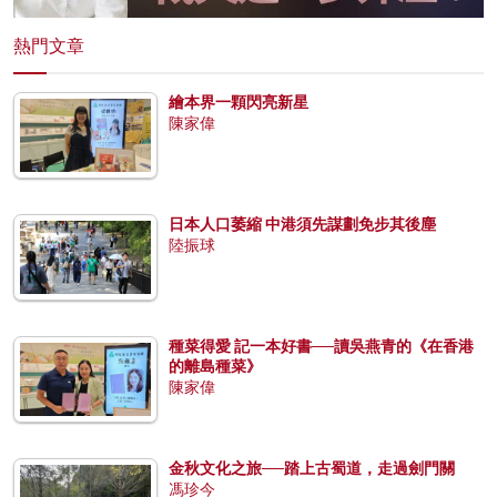
熱門文章
繪本界一顆閃亮新星
陳家偉
日本人口萎縮 中港須先謀劃免步其後塵
陸振球
種菜得愛 記一本好書──讀吳燕青的《在香港
的離島種菜》
陳家偉
金秋文化之旅──踏上古蜀道，走過劍門關
馮珍今