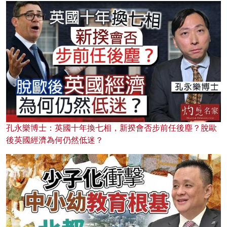
孔永樂博士：英國十年換七相，新揆會否步前任後塵？脫歐
後英國經濟為何仍然低迷？