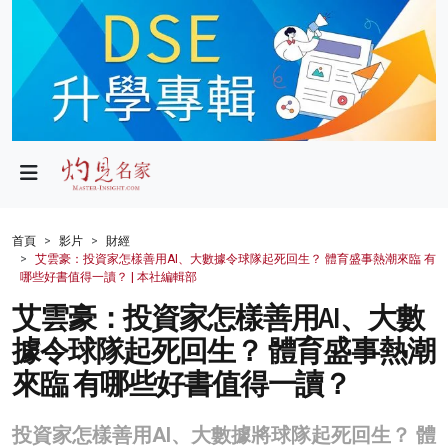
政局
教育
文化
財經
首頁
影片
財經
艾雲豪：投資家怎樣善用AI、大數據令球隊起死回生？ 體育盛事熱潮來臨 有
生活
哪些好書值得一讀？ | 本社編輯部
艾雲豪：投資家怎樣善用AI、大數
健康
據令球隊起死回生？ 體育盛事熱潮
商業
來臨 有哪些好書值得一讀？
科技
投資家怎樣善用AI、大數據將球隊起死回生？ 體
影片