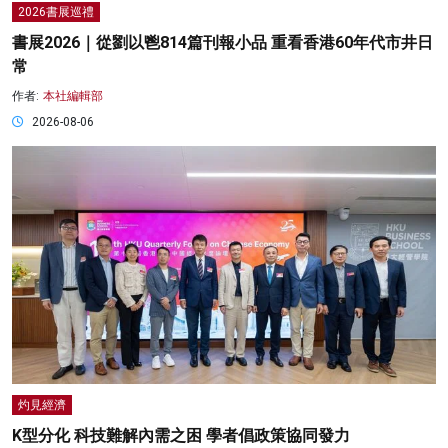
2026書展巡禮
書展2026｜從劉以鬯814篇刊報小品 重看香港60年代市井日
常
作者:
本社編輯部
2026-08-06
灼見經濟
K型分化 科技難解內需之困 學者倡政策協同發力