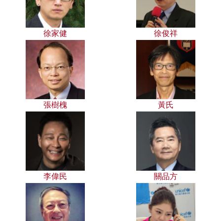
徐家健
徐俊祥
張樹槐
黃氏
李偉民
關品方