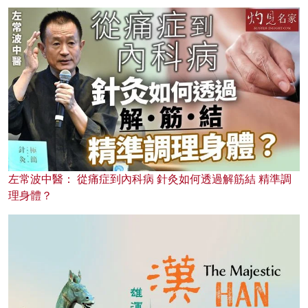
左常波中醫： 從痛症到內科病 針灸如何透過解筋結 精準調
理身體？